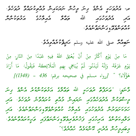
ރ- އެދުވަހަކީ އެންމެ ގިނަ މީހުން ނަރަކައިން މުއްތިކުރައްވާ ދުވަހެވެ.
އަދި އެދުވަހުގައި ﷲ ތަޢާލާ އެއިލާހުގެ އަޅުތަކުންނާ
ކުއްތަންވެވޮޑިގަންނަވާނެއެވެ.
ނަބިއްޔާ صلى الله عليه وسلم ޙަދީޘްކުރެއްވިއެވެ.
مَا مِنْ يَوْمٍ أَكْثَرَ مِنْ أَنْ يُعْتِقَ اللهُ فِيهِ عَبْدًا مِنَ النَّارِ، مِنْ
يَوْمِ عَرَفَةَ، وَإِنَّهُ لَيَدْنُو، ثُمَّ يُبَاهِي بِهِمِ الْمَلَائِكَةَ، فَيَقُولُ: مَا أَرَادَ
هَؤُلَاءِ؟ ” [رواه مسلم في صحيحه برقم: 436 – (1348)]
މާނައީ: “ޢަރަފާތް ދުވަހަކީ ﷲ ތަޢާލާގެ އަޅުތަކުންކުރެ އެންމެ ގިނަ
މީސްތަކުން އެދުވަހެއްގައި ނަރައިން މުއްތި ކުރައްވާނެ ދުވަހެވެ. އަދި
ހަމަކަށަވަރުން އެދުވަހުގައި އެއިލާހު ކުއްތަންވެވޮޑިގަންނަވާނެއެވެ. އަދި
މަލާއިކަތުންގެ އަރިހުގައި ފަޚުރުވެރިވެވޮޑިގަންނަވާފައި ވަޙީކުރައްވާނެއެވެ.
މިބައިމީހުން އެދެނީ ކޮންކަމެއް ހެއްޔެވެ؟”