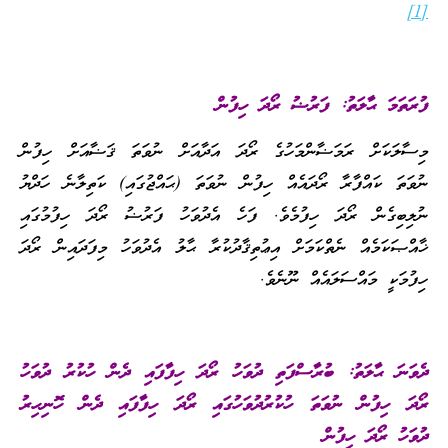
[1]
ފުރަތަމަ ޙާލަތު: ފަރުޟު ރޯދަ ހިފުން
މިސާލަކަށް ރަމަޟާންމަހުގެ ރޯދަ އަދާއަށް ނުވަތަ ޤަޟާއަށް ހިފުން
ނުވަތަ ކައްފާރާ ރޯދައެއް ހިފުން ނުވަތަ (ޙައްޖުގައި) ކަތިލާނެ ހަދްޔު
ނުލިބިގެން ރޯދަ ހިފުމެވެ. ފަހެ އެދުވަހު ފަރުޟު ރޯދަ ހިފުމުގައި
ޚާއްޞަކަމެއް ނެތްކަމަށް އިޢުތިޤާދުކުރާ ޙާލު އެދުވަހު މިފަދައިން ރޯދަ
ހިފުމަކީ މައްސަލައެއް ނޫނެވެ.
ދެވަނަ ޙާލަތު: ބުރާސްފަތި ދުވަހު ރޯދަ ހިފާފައި ދެން ހުކުރު ދުވަހު
ރޯދަ ހިފުން ނުވަތަ ހުކުރުދުވަހުގައި ރޯދަ ހިފާފައި ދެން ހޮނިހިރު
ދުވަހު ރޯދަ ހިފުން