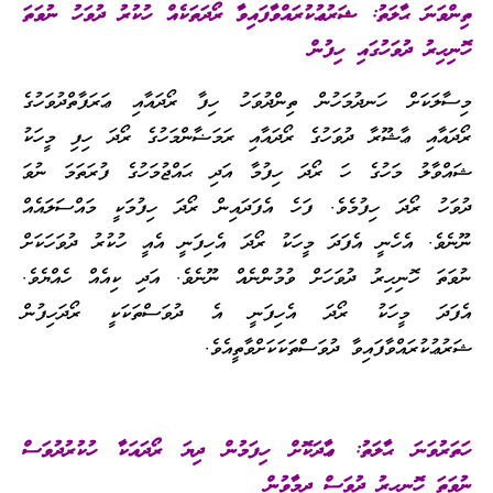
ތިންވަނަ ޙާލަތު: ޝަރުޢުކުރައްވާފައިވާ ރޯދަތަކެއް ހުކުރު ދުވަހު ނުވަތަ
ހޮނިހިރު ދުވަހުގައި ހިފުން
މިސާލަކަށް ހަނދުމަހުން ތިންދުވަހު ހިފާ ރޯދައާއި ޢަރަފާތްދުވަހުގެ
ރޯދައާއި ޢާޝޫރާ ދުވަހުގެ ރޯދައާއި ރަމަޟާންމަހުގެ ރޯދަ ހިފި މީހަކު
ޝައްވާލު މަހުގެ ހަ ރޯދަ ހިފުމާ އަދި ޙައްޖުމަހުގެ ފުރަތަމަ ނުވަ
ދުވަހު ރޯދަ ހިފުމެވެ. ފަހެ އެފަދައިން ރޯދަ ހިފުމަކީ މައްސަލައެއް
ނޫނެވެ. އެހެނީ އެފަދަ މީހަކު ރޯދަ އެހިފަނީ އެއީ ހުކުރު ދުވަހަކަށް
ނުވަތަ ހޮނިހިރު ދުވަހަށް ވުމުންނެއް ނޫނެވެ. އަދި ކިއެއް ހެއްޔެވެ.
އެފަދަ މީހަކު ރޯދަ އެހިފަނީ އެ ދުވަސްތަކަކީ ރޯދަހިފުން
ޝަރުޢުކުރައްވާފައިވާ ދުވަސްތަކަކަށްވާތީއެވެ.
ހަތަރުވަނަ ޙާލަތު: ޢާދަކޮށް ހިފަމުން ދިޔަ ރޯދައަކާ ހުކުރުދުވަސް
ނުވަތަ ހޮނިހިރު ދުވަސް ދިމާވުން