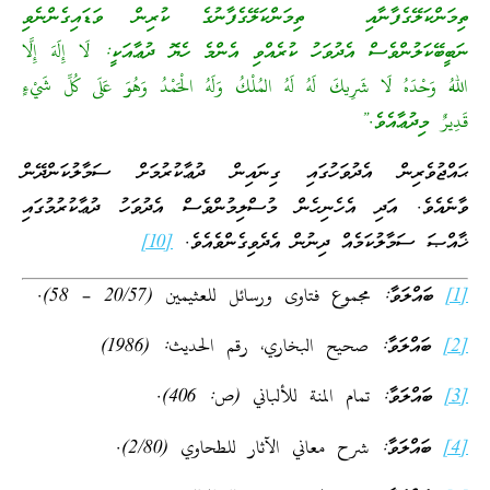
ތިމަންކަލޭގެފާނާއި ތިމަންކަލޭގެފާނުގެ ކުރިން ވަޑައިގެންނެވި
ނަބީބޭކަލުންވެސް އެދުވަހު ކުރެއްވި އެންމެ ހެޔޮ ދުޢާއަކީ: لَا إِلَهَ إِلَّا
اللهُ وَحْدَهُ لَا شَرِيكَ لَهُ لَهُ المُلْكُ وَلَهُ الْحَمْدُ وَهُوَ عَلَى كُلِّ شَيْءٍ
قَدِيرٌ މިދުޢާއެވެ.”
ޙައްޖުވެރިން އެދުވަހުގައި ގިނައިން ދުޢާކުރުމަށް ސަމާލުކަންދޭން
ވާނެއެވެ. އަދި އެހެނިހެން މުސްލިމުންވެސް އެދުވަހު ދުޢާކުރުމުގައި
ޚާއްޞަ ސަމާލުކަމެއް ދިނުން އެދެވިގެންވެއެވެ.
[10]
[1]
ބައްލަވާ: مجموع فتاوى ورسائل للعثيمين (20/57 – 58).
[2]
ބައްލަވާ: صحيح البخاري، رقم الحديث: (1986)
[3]
ބައްލަވާ: تمام المنة للألباني (ص: 406).
[4]
ބައްލަވާ: شرح معاني الآثار للطحاوي (2/80).