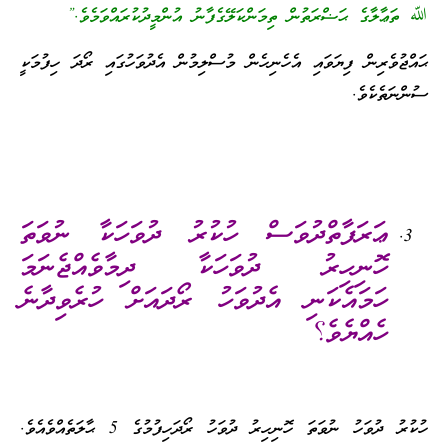
ﷲ ތަޢާލާގެ ޙަޟްރަތުން ތިމަންކަލޭގެފާނު އުންމީދުކުރައްވަމެވެ.”
ޙައްޖުވެރިން ފިޔަވައި އެހެނިހެން މުސްލިމުން އެދުވަހުގައި ރޯދަ ހިފުމަކީ
ސުންނަތެކެވެ.
ޢަރަފާތްދުވަސް ހުކުރު ދުވަހަކާ ނުވަތަ
ހޮނިހިރު ދުވަހަކާ ދިމާވެއްޖެނަމަ
ހަމައެކަނި އެދުވަހު ރޯދައަށް ހުރެވިދާނެ
ހެއްޔެވެ؟
ހުކުރު ދުވަހު ނުވަތަ ހޮނިހިރު ދުވަހު ރޯދަހިފުމުގެ 5 ޙާލަތެއްވެއެވެ.