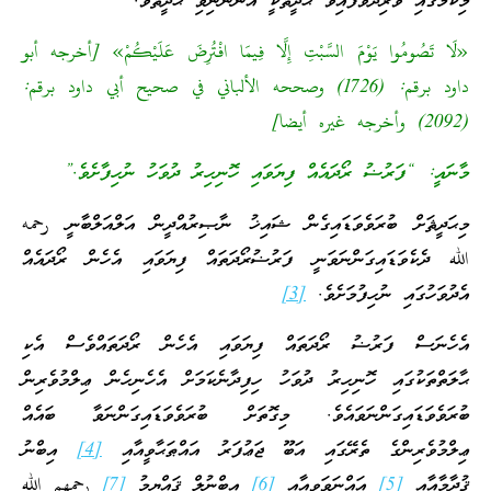
މިކަމުގައި ވާރިދުވެފައިވާ ޙަދީޘަކީ އަންނަނިވި ޙަދީޘެވެ.
«لَا تَصُومُوا يَوْمَ السَّبْتِ إِلَّا فِيمَا افْتُرِضَ عَلَيْكُمْ» [أخرجه أبو
داود برقم: (1726) وصححه الألباني في صحيح أبي داود برقم:
(2092) وأخرجه غيره أيضا]
މާނައީ: “ފަރުޟު ރޯދައެއް ފިޔަވައި ހޮނިހިރު ދުވަހު ނުހިފާށެވެ.”
މިޙަދީޘަށް ބުރަވެވަޑައިގެން ޝައިޚު ނާޞިރުއްދީން އަލްއަލްބާނީ رحمه
الله ދެކެވަޑައިގަންނަވަނީ ފަރުޟުރޯދަތައް ފިޔަވައި އެހެން ރޯދައެއް
އެދުވަހުގައި ނުހިފުމަށެވެ.
[3]
އެހެނަސް ފަރުޟު ރޯދަތައް ފިޔަވައި އެހެން ރޯދަތައްވެސް އެކި
ޙާލަތްތަކުގައި ހޮނިހިރު ދުވަހު ހިފިދާނެކަމަށް އެހެނިހެން ޢިލްމުވެރިން
ބުރަވެވަޑައިގަންނަވައެވެ. މިގޮތަށް ބުރަވެވަޑައިގަންނަވާ ބައެއް
ޢިލްމުވެރިންގެ ތެރޭގައި އަބޫ ޖަޢުފަރު އައްޠަޙާވީއާއި
[4]
އިބްނު
ޤުދާމާއާއި
[5]
އައްނަވަވީއާއި
[6]
އިބްނުލް ޤައްޔިމު
[7]
رحمهم الله