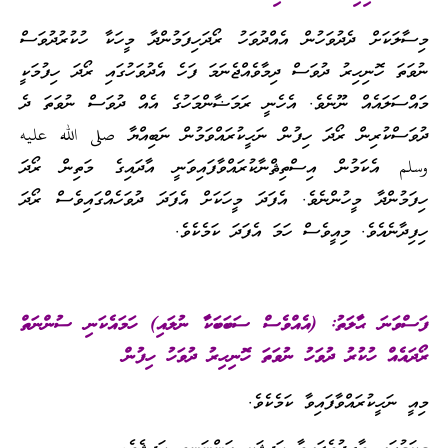
މިސާލަކަށް ދެދުވަހުން އެއްދުވަހު ރޯދަހިފަމުންދާ މީހަކާ ހުކުރުދުވަސް
ނުވަތަ ހޮނިހިރު ދުވަސް ދިމާވެއްޖެނަމަ ފަހެ އެދުވަހުގައި ރޯދަ ހިފުމަކީ
މައްސަލައެއް ނޫނެވެ. އެހެނީ ރަމަޟާންމަހުގެ އެއް ދުވަސް ނުވަތަ ދެ
ދުވަސްކުރިން ރޯދަ ހިފުން ނަހީކުރައްވަމުން ނަބިއްޔާ صلى الله عليه
وسلم އެކަމުން އިސްތިޘްނާކުރައްވާފައިވަނީ އާދައިގެ މަތިން ރޯދަ
ހިފަމުންދާ މީހުންނެވެ. އެފަދަ މީހަކަށް އެފަދަ ދުވަހެއްގައިވެސް ރޯދަ
ހިފިދާނެއެވެ. މިއީވެސް ހަމަ އެފަދަ ކަމެކެވެ.
ފަސްވަނަ ޙާލަތު: (އެއްވެސް ސަބަބަކާ ނުލައި) ހަމައެކަނި ސުންނަތް
ރޯދައެއް ހުކުރު ދުވަހު ނުވަތަ ހޮނިހިރު ދުވަހު ހިފުން
މިއީ ނަހީކުރައްވާފައިވާ ކަމެކެވެ.