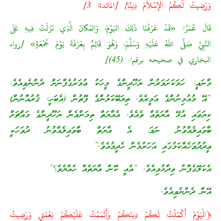
وَرَضِيتُ لَكُمُ الإِسْلاَمَ دِينًا} [المائدة: 3]
قَالَ عُمَرُ: «قَدْ عَرَفْنَا ذَلِكَ اليَوْمَ، وَالمَكَانَ الَّذِي نَزَلَتْ فِيهِ عَلَى
النَّبِيِّ صَلَّى اللهُ عَلَيْهِ وَسَلَّمَ، وَهُوَ قَائِمٌ بِعَرَفَةَ يَوْمَ جُمُعَةٍ» [رواه
البخاري في صحيحه برقم: (45)]
މާނައީ: ހަމަކަށަވަރުން ޔަހޫދީންގެ މީހަކު ޢުމަރުގެފާނަށް ދެންނެވިއެވެ.
“އޭ މުއުމިނުންގެ އަމީރެވެ. ތިޔަބޭކަލުންގެ ފޮތުން (އެބަހީ: ޤުރުއާނުން)
ކިޔަވައި އުޅޭ އާޔަތެއް ވެއެވެ. އެއާޔަތް ތިމަންމެން ޔަހޫދީންގެ މައްޗަށް
ބާވައިލެއްވުނު ނަމަ، އެ އާޔަތް ބާވައިލެއްވުނު ދުވަހަކީ
ޢީދުދުވަހެއްކަމުގައި އަހަރުމެން ހެދީމުއެވެ.”
އެކަލޭގެފާނު ވިދާޅުވިއެވެ. “އެއީ ކޮން އާޔަތެއް ހެއްޔެވެ؟”
އޭނާ ދެންނެވިއެވެ.
﴿الْيَوْمَ أَكْمَلْتُ لَكُمْ دِينَكُمْ وَأَتْمَمْتُ عَلَيْكُمْ نِعْمَتِي وَرَضِيتُ