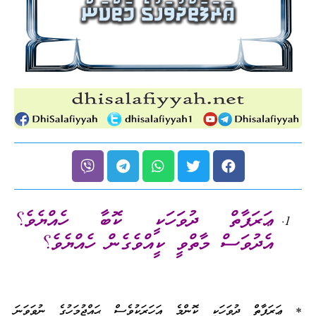
ޢަރަފާތް ދުވަހަކީ ކޮބާ ހެއްޔެވެ؟
އެދުވަސް މާތްވީ ކީއްވެގެން ހެއްޔެވެ؟
* ޢަރަފާތް ދުވަހަކީ ކޮންމެ އަހަރަކުވެސް ޙައްޖުމަހުގެ ނުވަވަނަ