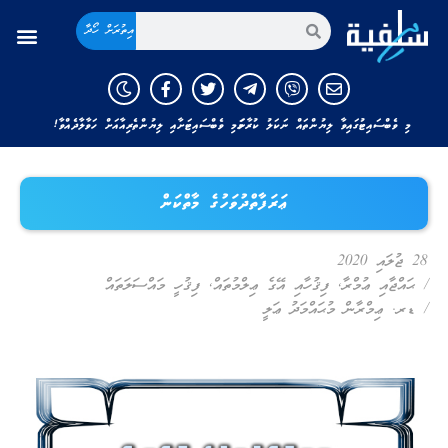
އިތުރަށް ހޯދާ
މި ވެބްސައިޓުގައިވާ ލިޔުންތައް ނަކަލު ކުރާނަމަ މި ވެބްސައިޓަށާއި ލިޔުންތެރިއާއަށް ހަވާލާދެއްވާ!
ޢަރަފާތްދުވަހުގެ މާތްކަން
28 ޖުލައި 2020
/
ޙައްޖާއި ޢުމްރާ
,
ފިޤުހާއި އޭގެ ޢިލްމުތައް
,
ފިޤުހީ މައްސަލަތައް
/
ޑރ. ޢިމްރާން މުޙައްމަދު ޢަލީ