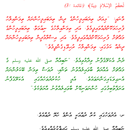
لَكُمُ الإسْلامَ دِينًا﴾ (المائدة :3)
މާނައީ: “މިއަދު، ތިޔަބައިމީހުންގެ ދީން، ތިޔަބައިމީހުންނަށް ތިމަންއިލާހު
ފުރިހަމަކޮށްދެއްވައިފީމެވެ. އަދި ތިމަންއިލާހުގެ ނިޢުމަތް، ތިޔަބައިމީހުންގެ
މައްޗަށް ފުރިހަމަކޮށްދެއްވައިފީމެވެ. އަދި އިސްލާމުދީން ތިޔަބައިމީހުންނަށް
ދީނެއް ކަމުގައި، ތިމަންއިލާހު ރުހިވޮޑިގެންފީމެވެ.”
ދެން އެކަލޭގެފާނު ވިދާޅުވިއެވެ. “ނަބިއްޔާ صلى الله عليه وسلم ގެ
މައްޗަށް އެއާޔަތް ބާވައިލެއްވުނު ތަނާއި، ދުވަސް ތިމަން ބޭކަލުންނަށް
އެނގިވަޑައިގަންނަވައެވެ. އެއީ ހުކުރުދުވަހެއްގައި އެކަލޭގެފާނު
ޢަރަފާތުބިމުގައި ހުންނަވަނިކޮށް ބާވައިލެއްވުނު އާޔަތެކެވެ.”
ށ- އެދުވަހުގައި ކުރާ ދުޢާއަކީ އެންމެ ހެޔޮ ދުޢާއެވެ.
ނަބިއްޔާ صلى الله عليه وسلم ޙަދީޘްކުރެއްވިއެވެ.