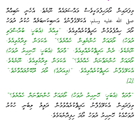
މިފަދައިން ރޯދަހިފުމަކީވެސް މައްސަލައެއް ނޫނެވެ. އެހެނީ ނަބިއްޔާ
صلى الله عليه وسلم، އެކަލޭގެފާނުގެ އަނބިކަނބަލެއް ހުކުރު ދުވަހު
ރޯދަ ހިއްޕެވުމުން ޙަދީޘްކުރެއްވިއެވެ.
“އިއްޔެ (އެބަހީ: ބުރާސްފަތި
ދުވަހު) ރޯދައަށް ހުންނެވިން ހެއްޔެވެ؟” އެކަމަނާ ވިދާޅުވިއެވެ.
ނޫނެކެވެ. ދެން ޙަދީޘްކުރެއްވިއެވެ. “މާދަމާ (އެބަހީ: ހޮނިހިރު ދުވަހު)
ރޯދައަށް ހުންނަވާނަން ހެއްޔެވެ؟” އެކަމަނާ ވިދާޅުވިއެވެ. ނޫނެކެވެ.
އެކަލޭގެފާނު ޙަދީޘްކުރެއްވިއެވެ. “(މިއަދުގެ) ރޯދަ ދޫކޮށްލައްވާށެވެ.”
[2]
“މާދަމާ (އެބަހީ: ހޮނިހިރު ދުވަހު) ރޯދައަށް ހުންނަވާނަން ހެއްޔެވެ؟”
މިފަދައިން އެކަލޭގެފާނު ޙަދީޘްކުރެއްވުމުން ދަލީލު ލިބެނީ ހުކުރު
ދުވަހާއެކު ހޮނިހިރު ދުވަހު ރޯދަ ހިފިދާނެކަމެވެ.