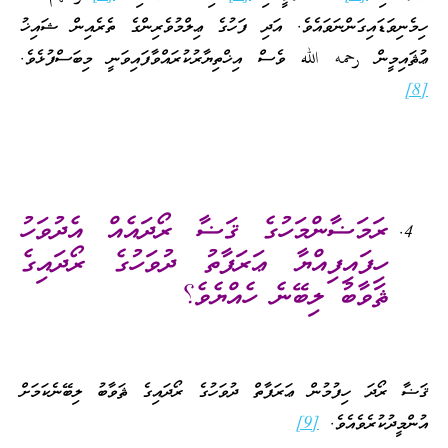
ހިމެނިވަޑައިގަންނަވައެވެ. އަދި ފަހުގެ ޢިލްމުވެރިންގެ ތެރެއިން ޝައިޚު
ޢުޘައިމީން رحمه الله ވެސް އިޚްތިޔާރުކުރައްވާފައިވަނީ މިބަސްފުޅެވެ.
[8]
ރަމަޟާންމަހުގެ ޤަޟާ ރޯދައެއް އެދުވަހު
ހިފައިފިއްޔާ ޢަރަފާތު ދުވަހުގެ ރޯދައިގެ
ޘަވާބު ލިބޭނެ ހެއްޔެވެ؟
ޤަޟާ ރޯދަ ހިފުމުން ޢަރަފާތް ދުވަހުގެ ރޯދައިގެ ޘަވާބު ލިބޭނެކަމަށް
އުންމީދުކުރެވެއެވެ.
[9]