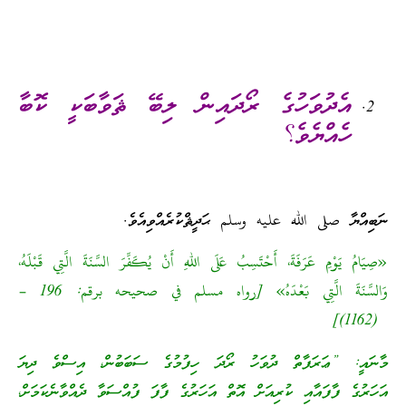
އެދުވަހުގެ ރޯދައިން ލިބޭ ޘަވާބަކީ ކޮބާ
ހެއްޔެވެ؟
ނަބިއްޔާ صلى الله عليه وسلم ޙަދީޘްކުރެއްވިއެވެ.
«صِيَامُ يَوْمِ عَرَفَةَ، أَحْتَسِبُ عَلَى اللهِ أَنْ يُكَفِّرَ السَّنَةَ الَّتِي قَبْلَهُ،
وَالسَّنَةَ الَّتِي بَعْدَهُ» [رواه مسلم في صحيحه برقم: 196 –
(1162)]
މާނައީ: ”ޢަރަފާތް ދުވަހު ރޯދަ ހިފުމުގެ ސަބަބުން، އިސްވެ ދިޔަ
އަހަރުގެ ފާފައާއި ކުރިއަށް އޮތް އަހަރުގެ ފާފަ ފުއްސަވާ ދެއްވާނެކަމަށް،