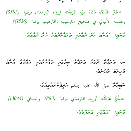
«خَيْرُ الدُّعَاءِ دُعَاءُ يَوْمِ عَرَفَةَ» [رواه الترمذي برقم: (3585)
وحسنه الألباني في صحيح الترغيب والترهيب برقم: (1536)]
މާނައީ: “އެންމެ ހެޔޮ ދުޢާއަކީ ޢަރަފާތްދުވަހު ކުރާ ދުޢާއެވެ.”
ނ- ޢަރަފާތް ދުވަހު ޢަރަފާތު ބިމުގައި މަޑުކުރުމަކީ ޙައްޖުގެ އެންމެ
މުހިންމު ރުކުނެވެ.
ނަބިއްޔާ صلى الله عليه وسلم ޙަދީޘްކުރެއްވިއެވެ.
«الْحَجُّ عَرَفَةُ» [رواه الترمذي برقم: (883)، والنسائي (3044)]
މާނައީ: “ޙައްޖަކީ ޢަރަފާތެވެ.”