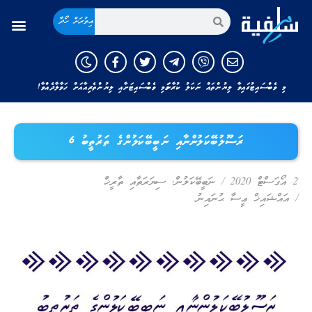
އިތުރަށް ހޯދާ
މި ވެބްސައިޓުގައިވާ ލިޔުންތައް ނަކަލު ކުރާނަމަ މި ވެބްސައިޓަށާއި ލިޔުންތެރިއާއަށް ހަވާލާދެއްވާ!
ރަސޫލުބޭކަލުންނާއި ނަބީބޭކަލުންގެ ތަރުތީބު 6
2 އޯގަސްޓް 2020
/
ނަބީބޭކަލުން
,
ސިޔަރަތާއި ތާރީޚް
/
އައްޝައިޚް ޢީސާ ޙުނައިނު