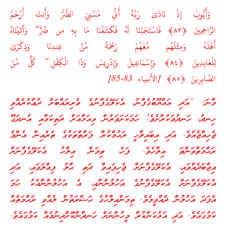
وَأَيُّوبَ إِذْ نَادَىٰ رَبَّهُ أَنِّي مَسَّنِيَ الضُّرُّ وَأَنتَ أَرْحَمُ
الرَّاحِمِينَ ﴿٨٣﴾ فَاسْتَجَبْنَا لَهُ فَكَشَفْنَا مَا بِهِ مِن ضُرٍّ ۖ وَآتَيْنَاهُ
أَهْلَهُ وَمِثْلَهُم مَّعَهُمْ رَحْمَةً مِّنْ عِندِنَا وَذِكْرَىٰ
لِلْعَابِدِينَ ﴿٨٤﴾ وَإِسْمَاعِيلَ وَإِدْرِيسَ وَذَا الْكِفْلِ ۖ كُلٌّ مِّنَ
الصَّابِرِينَ ﴿٨٥﴾ [الأنبياء 83-85]
މާނަ: “އަދި އައްޔޫބުގެފާނު، އެކަލޭގެފާނުގެ ވެރިރައްބަށް ދުޢާކުރެއްވި
ހިނދު، ހަނދުމަކުރާށެވެ! ހަމަކަށަވަރުން މިއަޅާއަށް ދަތިކަމާއި އުނދަގޫ
ޖެހިއްޖެއެވެ. އަދި އިބައިލާހީ ރަޙުމްކުރާ ފަރާތްތަކުގެ ތެރެއިން އެންމެ
ރަޙްމަތްވަންތަ އިލާހެވެ. ފަހެ، ތިމަން އިލާހު އެކަލޭގެފާނަށް
އިޖާބަދެއްވައި، އެކަލޭގެފާނަށް ޖެހިފައިވާ ދަތި ޙާލު ފިއްލަވައި، އަދި
އެކަލޭގެފާނަށް އެކަލޭގެފާނުގެ އަހުލުންނާއި، އެ އަހުލުންނާއެކު ހަމަ
އެފަދަ އަހުލުން ދެއްވީމެވެ. ތިމަންއިލާހުގެ ޙަޟްރަތުން ލެއްވި ރަޙްމަތެއް
ކަމުގައެވެ. އަދި އަޅުކަންކުރާ މީހުންނަށް ހަނދާންކޮށްދިނުމެއް ކަމުގައެވެ.