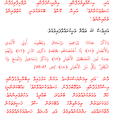
އަދި އިސްމާޢީލުގެފާނާއި، އިދްރީސްގެފާނާއި، ޛުލްކިފްލިގެފާނު
ހަނދުމަކުރާށެވެ! އެއިން ކޮންމެ ބޭކަލަކުވަނީ ކެތްތެރިންގެ
ތެރެއިންނެވެ.”
އަދިވެސް ﷲ ތަޢާލާ ވަޙީކުރައްވާފައިވެއެވެ.
وَاذْكُرْ عِبَادَنَا إِبْرَاهِيمَ وَإِسْحَاقَ وَيَعْقُوبَ أُولِي الْأَيْدِي
وَالْأَبْصَارِ ﴿٤٥﴾ إِنَّا أَخْلَصْنَاهُم بِخَالِصَةٍ ذِكْرَى الدَّارِ ﴿٤٦﴾ وَإِنَّهُمْ
عِندَنَا لَمِنَ الْمُصْطَفَيْنَ الْأَخْيَارِ ﴿٤٧﴾ وَاذْكُرْ إِسْمَاعِيلَ وَالْيَسَعَ وَذَا
الْكِفْلِ ۖ وَكُلٌّ مِّنَ الْأَخْيَارِ ﴿٤٨﴾ [ص 45-48]
މާނަ: “އަދި ތިމަންރަސްކަލާނގެ އަޅުން ކަމުގައިވާ އިބްރާހީމުގެފާނާއި،
އިސްޙާޤުގެފާނާއި، ޔަޢުޤޫބުގެފާނު ހަނދުމަކުރައްވާށެވެ! (އެބޭކަލުންނީ)
ހެޔޮ ޢަމަލުކުރެއްވުމަށް ބާރުގަދަ، ބުއްދީގެ އަހުލުވެރިންނެވެ.
ހަމަކަށަވަރުން ތިމަންއިލާހު އެބޭކަލުން ސާފު ޚަޞީލަތަކުން
މާތްކުރައްވައި ޚިޔާރުކުރެއްވީމެވެ. އެއީ އާޚިރަތް ހަނދުމަކުރެއްވުމެވެ.