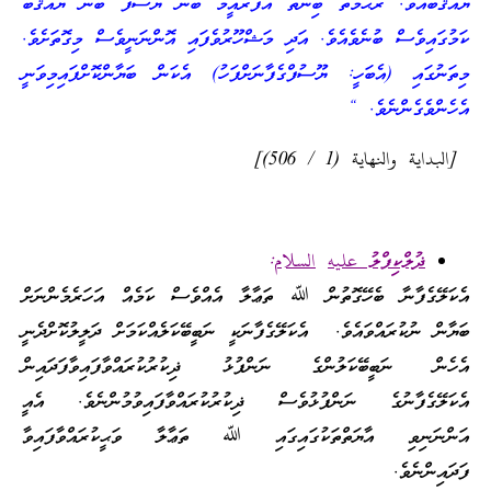
ޔައުޤޫބުއެވެ. ރަޙްމަތު ބިންތު އަފްރާއީމް ބުން ޔޫސުފް ބުން ޔައުޤޫބް
ކަމުގައިވެސް ބުނެވެއެވެ. އަދި މަޝްހޫރުވެފައި އޮންނަނީވެސް މިގޮތަށެވެ.
މިތަނުގައި (އެބަހީ: ޔޫސުފްގެފާނަށްފަހު) އެކަން ބަޔާންކޮށްފައިމިވަނީ
އެހެންވެގެންނެވެ. “
[البداية والنهاية (1 / 506)]
ޛުލްކިފްލު
عليه
ا
لسلام
:
އެކަލޭގެފާނާ ބެހޭގޮތުން ﷲ ތަޢާލާ އެއްވެސް ކަމެއް އަހަރެމެންނަށް
ބަޔާން ނުކުރައްވައެވެ. އެކަލޭގެފާނަކީ ނަބީބޭކަލެއްކަމަށް ދަލީލުކޮށްދެނީ
އެހެން ނަބީބޭކަލުންގެ ނަންފުޅު ޛިކުރުކުރައްވާފައިވާފަދައިން
އެކަލޭގެފާނުގެ ނަންފުޅުވެސް ޛިކުރުކުރައްވާފައިވުމުންނެވެ. އެއީ
އަންނަނިވި އާޔަތްތަކުގައިގައި ﷲ ތަޢާލާ ވަޙީކުރައްވާފައިވާ
ފަދައިންނެވެ.