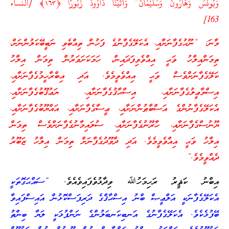
وَيُونُسَ وَهَارُونَ وَسُلَيْمَانَ ۚ وَآتَيْنَا دَاوُودَ زَبُورًا ﴿١٦٣﴾ [النساء
163]
މާނަ: “ނޫޙުގެފާނަށާއި، އެކަލޭގެފާނުގެ ފަހުން ތިއްބެވި ނަބީބޭކަލުންނަށް،
ތިމަންއިލާހު ވަޙީ އިއްވެވިފަދައިން، ހަމަކަށަވަރުން ތިމަން އިލާހު
ކަލޭގެފާނަށްވެސް ވަޙީ އިއްވެވީމެވެ. އަދި އިބްރާހީމުގެފާނަށާއި،
އިސްމާޢީލުގެފާނަށާއި، އިސްޙާޤުގެފާނަށާއި، ޔަޢުޤޫބުގެފާނަށާއި،
އެކަލޭގެފާނުންގެ އަސްބާޠުންނަށާއި، ޢީސާގެފާނަށާއި، އައްޔޫބުގެފާނަށާއި،
ޔޫނުސްގެފާނަށާއި، ހާރޫނުގެފާނަށާއި، ސުލައިމާނުގެފާނަށްވެސް ތިމަން
އިލާހު ވަޙީ އިއްވެވީމެވެ. އަދި ދާވޫދުގެފާނަށް ތިމަން އިލާހު ޒަބޫރު
ދެއްވީމެވެ.”
އިބްނު ކަޘީރު ރަހިމަހުﷲ ވިދާޅުވެފައިވެއެވެ.
“ސައްޙަގޮތަކީ
އެކަލޭގެފާނަކީ އަލްޢީޞް ބްނު އިސްޙާޤްގެ ދަރިފަސްކޮޅުން އައިސްފައިވާ
ބޭފުޅެކެވެ. އެކަލޭގެފާނުގެ އަނބިކަނބަލުންގެ ނަންފުޅަކީ ލަޔާ ބިންތު