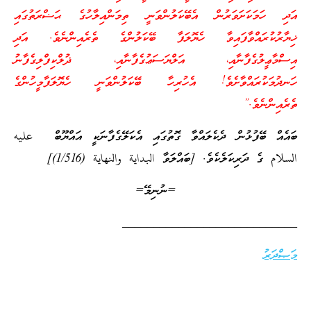
އަދި ހަމަކަށަވަރުން އެބޭކަލުންވަނީ ތިމަންއިލާހުގެ ޙަޟްރަތުގައި
ޚިޔާރުކުރައްވާފައިވާ ހެޔޮލަފާ ބޭކަލުންގެ ތެރެއިންނެވެ. އަދި
އިސްމާޢީލުގެފާނާއި، އަލްޔަސަޢުގެފާނާއި، ޛުލްކިފްލިގެފާނު
ހަނދުމަކުރައްވާށެވެ! އެހުރިހާ ބޭކަލުންވަނީ ހެޔޮލަފާމީހުންގެ
ތެރެއިންނެވެ.”
ބައެއް ބޭފުޅުން ދެކެލައްވާ ގޮތުގައި އެކަލޭގެފާނަކީ އައްޔޫބް
عليه
السلام ގެ ދަރިކަލެކެވެ. [ބައްލަވާ البداية والنهاية (1/516)]
=ނުނިމޭ=
____________________________
މަޞްދަރު