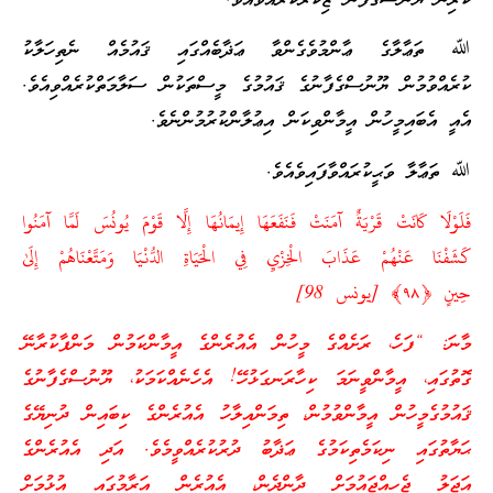
ކުރިން ޔޫނުސްގެފާނު ޒިކުރުކުރައްވައެވެ.
ﷲ ތަޢާލާގެ ޢާންމުވެގެންވާ ޢަޛާބެއްގައި ޤައުމެއް ނެތިހަލާކު
ކުރެއްވުމުން ޔޫނުސްގެފާނުގެ ޤައުމުގެ މީސްތަކުން ސަލާމަތްކުރެއްވިއެވެ.
އެއީ އެބައިމީހުން އީމާންވިކަން އިޢުލާންކުރުމުންނެވެ.
ﷲ ތަޢާލާ ވަޙީކުރައްވާފައިވެއެވެ.
فَلَوْلَا كَانَتْ قَرْيَةٌ آمَنَتْ فَنَفَعَهَا إِيمَانُهَا إِلَّا قَوْمَ يُونُسَ لَمَّا آمَنُوا
كَشَفْنَا عَنْهُمْ عَذَابَ الْخِزْيِ فِي الْحَيَاةِ الدُّنْيَا وَمَتَّعْنَاهُمْ إِلَىٰ
حِينٍ ﴿٩٨﴾ [يونس 98]
މާނަ: “ފަހެ، ރަށެއްގެ މީހުން އެއުރެންގެ އީމާންކަމުން މަންފާކުރާނޭ
ގޮތުގައި، އީމާންވީނަމަ ކިހާރަނގަޅުހޭ! އެހެނެއްކަމަކު، ޔޫނުސްގެފާނުގެ
ޤައުމުގެމީހުން އީމާންވުމުން، ތިމަންއިލާހު އެއުރެންގެ ކިބައިން ދުނިޔޭގެ
ޙަޔާތުގައި ނިކަމެތިކަމުގެ ޢަޛާބު ދުރުކުރެއްވީމެވެ. އަދި އެއުރެންގެ
އަޖަލު ޖެހިއްޖައުމަށް ދާންދެން، އެއުރެން އަރާމުގައި އުޅުމަށް