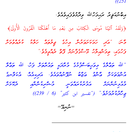
251))
އިބްނުކަޘީރު ރަޙިމަހުﷲ ވިދާޅުވެފައިވެއެވެ.
﴿وَلَقَدْ آتَيْنَا مُوسَى الْكِتَابَ مِن بَعْدِ مَا أَهْلَكْنَا الْقُرُونَ الْأُولَىٰ﴾
މާނަ: “އަދި ހަމަކަށަވަރުން އިހުގެ ޖީލުތައް ހަލާކު ކުރެއްވުމަށް
ފަހުގައި، ތިމަންއިލާހު މޫސާގެފާނަށް ފޮތް ދެއްވީމެވެ.”
“ﷲ ތަޢާލާގެ މިވަޙީބަސްފުޅުގެ މުރާދަކީ ތައުރާތަށް ފަހު، ﷲ ތަޢާލާ
އުންމަތަކަށް ޢާންމު ޢަޒާބު ނުފޮނުއްވައެވެ. އަދިކިއެއް، އެކަލާނގެ
މުއުމިނުންނަށް އަމުރުކުރައްވަނީ މުޝްރިކުންނާއި ދެކޮޅަށް
ޖިހާދުކުރުމަށެވެ.” (“تفسير ابن كثير” (6 / 239))
=ނުނިމޭ=
____________________________