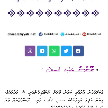
ޔޫނުސް
عليه
ا
لسلام
:
އެކަލޭގެފާނު އުޅުއްވި ޒަމާން މޮޅަށް ދެނެވޮޑިގެންވަނީ ﷲ ތަޢާލާއެވެ.
އިބްނު ކަޘީރު ރަޙިމަހުﷲ قصص الأنبياء ގައި، މޫސާގެފާނަށް ވުރެ