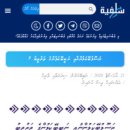
އިތުރަށް ހޯދާ
މި ވެބްސައިޓުގައިވާ ލިޔުންތައް ނަކަލު ކުރާނަމަ މި ވެބްސައިޓަށާއި ލިޔުންތެރިއާއަށް ހަވާލާދެއްވާ!
ރަސޫލުބޭކަލުންނާއި ނަބީބޭކަލުންގެ ތަރުތީބު 7
21 އޯގަސްޓް 2020
/
ނަބީބޭކަލުން
,
ސިޔަރަތާއި ތާރީޚް
/
އައްޝައިޚް ޢީސާ ޙުނައިނު