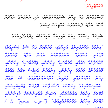
ލެހެއްޓެވީމެވެ.”
މޫސާގެފާނަށް ފަހު ޖިހާދު ޝަރުޢުކުރެވުނެވެ. އަދި އެންމެންގެ މައްޗަށް
އާންމު ޢަޛާބު ފޮނުއްވެވުން ހުއްޓިގެން ދިޔައެވެ.
ޝައިޚުލް އިސްލާމް އިބްނު ތައިމިއްޔާ ރަޙިމަހުﷲ ވިދާޅުވެފައިވެއެވެ.
“ޢިލްމުގެ އަހުލުވެރިންގެ އަރިހުގައި، ތައުރާތަށް ފަހު ﷲގެ (ޝަރީޢަތް)
ދޮގުކުރި އުންމަތެއް އާންމުވާނޭހެން އުޑުން ޢަޛާބު ފޮނުއްވަވާ
ނޫޙުގެފާނުގެ ޤައުމާއި، ޢާދުބާގައިގެ މީހުންނާއި، ޘަމޫދުބާގައިގެ މީހުންނާއި،
ލޫޠުގެފާނުގެ ޤައުމުގެ މީހުންނާއި، ފިރުޢައުނާ އަދިވެސް ބައެއް ޤައުމުގެ
މީހުން ހަލާކުކުރެއްވި ފަދައިން ހަލާކުނުކުރައްވައެވެ. ﷲ ތަޢާލާ،
ބަނޫއިސްރާއީލުގެ މީހުންނަށް މޫސާގެފާނަށް ދޫފުޅުން ޖަބާބިރާއިންނާއި
ދެކޮޅަށް ޖިހާދަށް އަމުރުކުރެއްވި ފަދައިން މުއުމިނުންނަށް ކާފިރުންނާއި
ދެކޮޅަށް ޖިހާދަށް އަމުރުކުރެއްވިއެވެ.”
(
“
الجواب الصحيح
”
(2 /