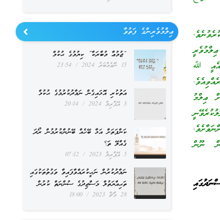
ޢިލްމުވެރިންގެ ފަތުވާ
ރެވުނެވެ.
ިލްމުވެރީ
“ޖުމުޢާ މުބާރަކާ” ކިޔުމުގެ ޙުކުމް
. އެއީ ﷲ
15 ނޮވެމްބަރު 2024
23:54
އްވިއެވެ.
އަތުކުރި އޮޅައިގެން ނަމާދުކުރުމުގެ ޙުކުމް
ް ޢިލްމު
3 އޭޕްރިލް 2024
20:14
ކުރެވޭނީ
ނަވާށެވެ.
ކަންފަތަށް އަޅާ ބޭހެއް ބޭނުންކުރުމުން ރޯދަ
ން ނޫން
ގެއްލޭ ތަ؟
5 އޭޕްރިލް 2023
07:12
ނަމާދުކުރުން ނަހީކުރައްވާފައިވާ ވަގުތުތަކުގައި
ްނަދުގައި
ތަޙިއްޔަތުލް މަސްޖިދުގެ ސުންނަތް ކުރުން
28 މާޗް 2023
18:00