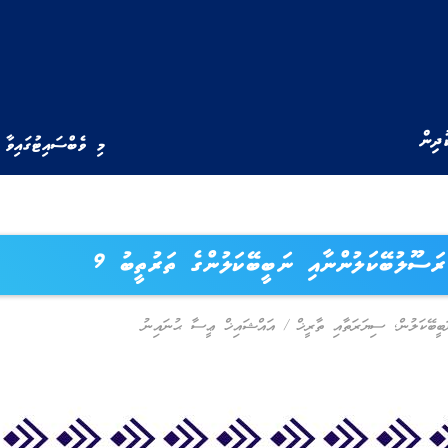
ުދިން
މި ވެބްސައިޓުގައިވާ 
ރަސޫލުބޭކަލުންނާއި ނަބީބޭކަލުންގެ ތަރުތީބު 9
ބީބޭކަލުން
,
ސިޔަރަތާއި ތާރީޚް
/
އައްޝައިޚް ޢީސާ ޙުނައިނު