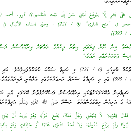
ްކުރެއްވިއެވެ.
وصححه الحافظ ابن حجر في “فتح الباري” (6 / 221) ، وجوّد إسناده ا
ޫޝަޢު ބިން ނޫން ފިޔަވައި އިތުރު މީހެއްގެ މައްޗަށް އިރުއޮއްސުން ލަސްކު
ްދިސް ފަތަޙަކުރެއްވި ރެއެވެ.”
ޙާފިޡް އިބްނު ޙަޖަރު ފަތުޙުލް ބާރީގައި (6 / 221) މި ޙަދީޘް ޞައްޙަ ކުރައްވާފައިވެއ
 ޙަދީޘްއިން އެބޭކަލަކަށްޓަކައި އިރުއޮއްސުން ލަސްކޮށްލެވުނު ބޭކަލަކީ އެއީ ނަބި
َنْهُ ގެ އަރިހުން ރިވާވެގެންވެއެވެ. ރަސޫލާ صَلَّى اللهُ عَلَيْهِ وَسَلَّمَ ޙަދީޘްކުރެއް
، فَقَالَ لِقَوْمِهِ: لاَ يَتْبَعْنِي رَجُلٌ مَلَكَ بُضْعَ امْرَأَةٍ، وَهُوَ يُرِيدُ أَنْ يَبْنِيَ بِ
بُيُوتًا وَلَمْ يَرْفَعْ سُقُوفَهَا، وَلاَ أَحَدٌ اشْتَرَى غَنَمًا أَوْ خَلِفَاتٍ وَهُوَ يَنْتَظِرُ