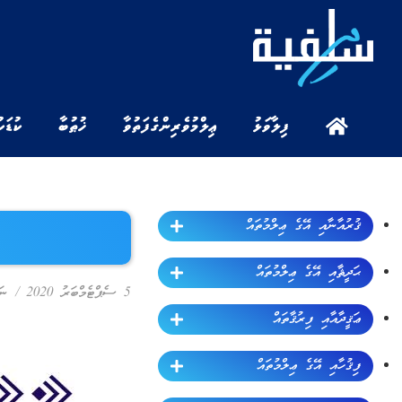
ފިލާވަޅު
ޢިލްމުވެރިންގެ ފަތުވާ
ޚުޠުބާ
ކުޑަކ
ޤުރުއާނާއި އޭގެ ޢިލްމުތައް
ޙަދީޘާއި އޭގެ ޢިލްމުތައް
5 ސެޕްޓެމްބަރު 2020
/
ނަ
ޢަޤީދާއާއި ފިރުޤާތައް
ފިޤުހާއި އޭގެ ޢިލްމުތައް