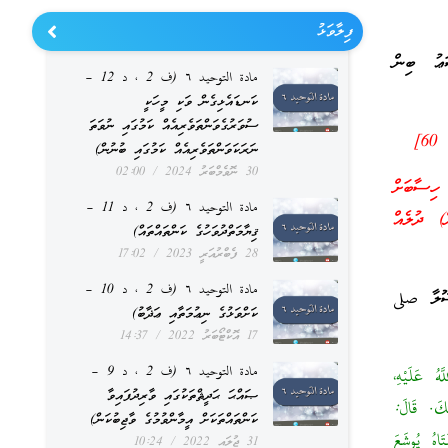
ފިލާވަޅު
ަޢު ބިން
مادة التوحيد ٦ (ف 2 ، د 12 –
ކަނޑައެޅިގެން ވަކި މީހަކީ
ސުވަރުގެވަންތަވެރިއެއް ކަމުގައި ނުވަތަ
ނަރަކަވަންތަވެރިއެއް ކަމުގައި ބުނުން)
30 ނޮވެމްބަރު 2024
02:00
ހިސާބަށް
مادة التوحيد ٦ (ف 2 ، د 11 –
ް) ދުލެއް
ޤިޔާމަތްދުވަހުގެ ކަންތައްތައް)
28 ފެބްރުއަރީ 2023
17:02
مادة التوحيد ٦ (ف 2 ، د 10 –
ސޫލާ صلى
ކަށްވަޅުގެ ނިޢުމަތާއި ޢަޛާބު)
17 އޮކްޓޯބަރު 2022
14:37
مادة التوحيد ٦ (ف 2 ، د 9 –
هُ عَلَيْهِ،
ޞައްޙަ ޙަދީޘްތަކުގައި ވާރިދުފައިވާ
نْكَ. قَالَ:
ކަންތައްތަކަށް އީމާންވުމުގެ ވާޖިބުކަން)
َاهُ يُوشَعَ
31 ޖުލައި 2022
10:24