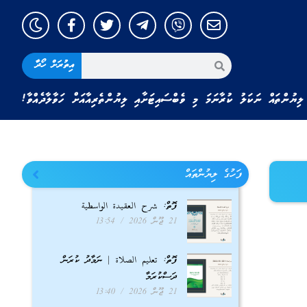
އިތުރަށް ހޯދާ
ލިޔުންތައް ނަކަލު ކުރާނަމަ މި ވެބްސައިޓަށާއި ލިޔުންތެރިއާއަށް ހަވާލާދެއްވާ!
ފަހުގެ ލިޔުންތައް
ފޮތް: شرح العقيدة الواسطية
21 ޖޫން 2026
13:54
ފޮތް: تعليم الصلاة | ނަމާދު ކުރަން
ދަސްކުރަމާ
21 ޖޫން 2026
13:40