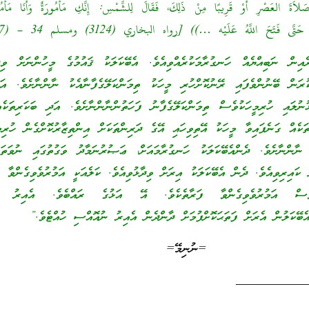
َلاَةَ العَصْرِ أَوْ قَرِيبًا مِنْ ذَلِكَ، فَقَالَ لِلشَّمْسِ: إِنَّكِ مَأْمُورَةٌ وَأَنَا مَأْمُور
َّى فَتَحَ اللَّهُ عَلَيْه …)) [رواه البخاري (3124) ومسلم 34 – (1747)]
ިން ނަބިއްޔެއް ހަނގުރާމަކުރެއްވިއެވެ. އެބޭކަލަކު ޤައުމުގެ މީހުންނަށް ވިދާ
ރަން ބޭނުންވެފައި ރޭނުކޮށްހުރި މީހަކު ތިމަންކަލޭގެފާނާއެކު ނާންނާށެވެ. އަ
ުނުލައި ހުރިމީހަކުވެސް ތިމަންކަލޭގެފާނު ފަހަތުންނާންނާށެވެ. އަދި ބަކަރިތަކެ
ުތަކެއް ގަނެފައިވާ މީހަކު އޭތިވިހައި އޭގެ ދަރިންތަކަށް އިންތިޒާރުކޮށްގެން ހުރިމ
 ނާންނާށެވެ. ދެންއެބޭކަލަކު ހަނގުރާމައަށް، ޢަޞުރުނަމާދު ވަގުތުގައި ނުވަތަ
 ކައިރިވިއެވެ. ދެން އެބޭކަލަކު އިރަށް ވިދާޅުވިއެވެ. ކަލެއަކީ އަމުރުވެވިގެންވާ އެ
ކީވެސް އަމުރުވެވިގެންވާ ފަރާތެކެވެ. އޭ އަޅުގެ ރައްބެވެ. އެއިރު ނ
އެބޭކަލުން އެރަށް ފަތަޙަކޮށްފުމަށް ދާންދެން އެއިރު ނުއޮއްސި ހުއްޓެވެ.”
=ނުނިމޭ=
___________