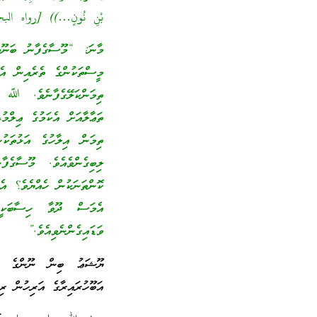
بْنِ نُونٍ…)) [رواه البخاري (122) ومسلم 0
މާނަ: “މޫސާގެފާނު ބަނޫއިސ
މީސްތަކުންގެ ތެރެއިން އެނ
ތިމަންކަލޭގެފާނެވެ. ﷲ ސ
ތަޢާލާއަށް އެކަމުގެ ޢިލްމ
ތިމަން އިލާހުގެ އަޅުތަކު
ލިބިގެންވެއެވެ. މޫސާގެފާ
ކޮންތަނަކުން ހެއްޔެވެ؟ އެކ
އެމަސް ދޫވާ ހިސާބަކީ 
ވަޑައިގެންނެވިއެވެ.”
ޔޫޝަޢު ބިން ނޫންގެ ނަބ
އަބޫހުރައިރާގެ އަރިހުން ރި