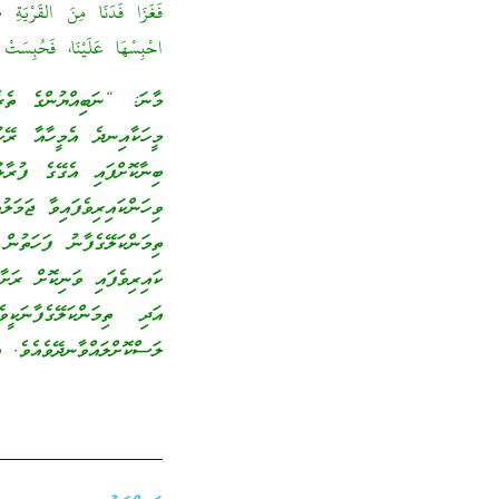
فَغَزَا فَدَنَا مِنَ القَرْيَةِ ص
احْبِسْهَا عَلَيْنَا، فَحُبِسَتْ حَت
މާނަ: “ނަބިއްޔުންގެ ތެރެއ
މީހަކާއިނދެ އެމީހާއާ ރޭކު
ބިނާކޮށްފައި އެގޭގެ ފުރާޅ
ވިހަންކައިރިވެފައިވާ ޖަމަލ
ތިމަންކަލޭގެފާނު ފަހަތުން
ކައިރިވެފައި ވަނިކޮށް ރަށާ
އަދި ތިމަންކަލޭގެފާނަ
ލަސްކޮށްލައްވާނދޭވެއެވެ. 
_________________