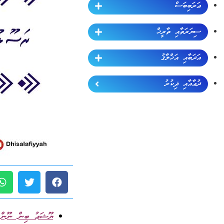
ޢަރަބިބަސް
ސިޔަރަތާއި ތާރީޚް
އަދަބާއި އަޚްލާޤު
ދުޢާއާއި ޛިކުރު
ޔޫޝަޢު ބިން ނޫނ