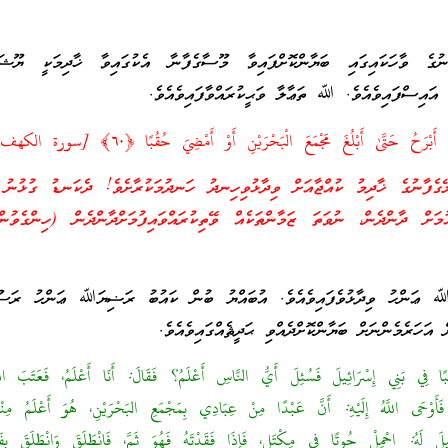
ނުގެ ވާހަކައިގައި ބަޔާންކޮށްފައިވާ މޫސާގެފާނާ އެކުގައިވާ ޚާދިމަކީ ޔޫޝ
ި އައިސްފައިވެއެވެ. ﷲ ތަޢާލާ ވަޙީކުރައްވާފައިވެއެވެ.
َحُ حَتَّىٰ أَبْلُغَ مَجْمَعَ الْبَحْرَيْنِ أَوْ أَمْضِيَ حُقُبًا ﴿٦٠﴾ [سورة الكهف 60]
ގެފާނުގެ ޚާދިމު ކުއްޖާއަށް ވިދާޅުވިހިނދު ހަނދުމަކުރާށެވެ! ދެކަނޑު ގުޅުނު 
އުމަށް ދާންދެން، ނުވަތަ ޒަމާންތަކެއް ވޭތިކުރައްވައިފުމަށްދާންދެން (ހިންގެވުނ
ﷲ ޢަންހު ވިދާޅުވެފައިވެއެވެ. އުބައްޔު ބުން ކައުބު ރަޟިޔަﷲ ޢަންހު ރަ
ހަރެމެންނަށް ބަޔާންކޮށްދެއްވި ޙަދީޘެއްގައިވެއެވެ.
ا فِي بَنِي إِسْرَائِيلَ فَسُئِلَ أَيُّ النَّاسِ أَعْلَمُ؟ فَقَالَ: أَنَا أَعْلَمُ، فَعَتَبَ اللَّ
هِ، فَأَوْحَى اللَّهُ إِلَيْهِ: أَنَّ عَبْدًا مِنْ عِبَادِي بِمَجْمَعِ البَحْرَيْنِ، هُوَ أَعْلَمُ مِ
 لَهُ: احْمِلْ حُوتًا فِي مِكْتَلٍ، فَإِذَا فَقَدْتَهُ فَهُوَ ثَمَّ، فَانْطَلَقَ وَانْطَلَقَ بِفَت