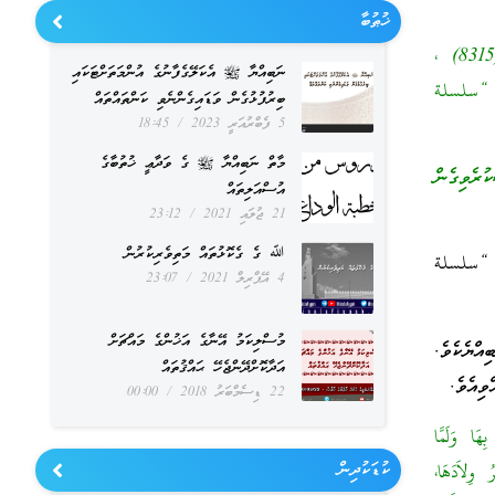
ޚުޠުބާ
((إِنَّ الشَّمْسَ لَمْ تُحْبَسْ عَلَى بَشَرٍ إِلَّا لِيُوشَعَ لَيَالِيَ سَارَ إِلَى بَيْتِ الْمَقْدِسِ)) [رواه أحمد (8315) ،
ނަބިއްޔާ ﷺ އެކަލޭގެފާނުގެ އުންމަތަށްޓަކައި
لألباني في “سلسلة
ބިރުފުޅުގެން ވަޑައިގެންނެވި ކަންތައްތައް
5 ފެބްރުއަރީ 2023
18:45
މާތް ނަބިއްޔާ ﷺ ގެ ވަދާޢީ ޚުތުބާގެ
ރެވިގެން
އުސްއަލިތައް
21 ޖުލައި 2021
23:12
ﷲ ގެ ގެކޮޅުތައް މަތިވެރިކުރުން
ެވެ. އަދި “سلسلة
4 އޭޕްރިލް 2021
23:07
މުސްލިކަމު އޭނާގެ އަޚުންގެ މައްޗަށް
އްޔެކެވެ.
އަދާކޮށްދޭންޖެހޭ ޙައްޤުތައް
ވިއެވެ.
22 ޑިސެމްބަރު 2018
00:00
هَا وَلَمَّا
ކުޑަކުދިން
 وِلاَدَهَا،