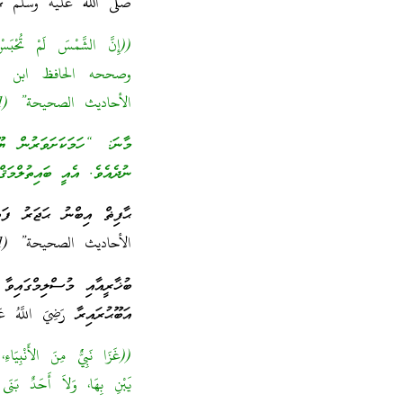
صلى الله عليه وسلم ޙަދީޡ
الأحاديث الصحيحة” (1 / 393)]
މާނަ: “ހަމަކަށަވަރުން ޔ
ނުދެއެވެ. އެއީ ބައިތުލްމަޤ
الأحاديث الصحيحة” (1 / 393) ގައި މި ޙަދީޘްގެ ސަނަދު ރަނގަޅުކަމުގައި އަލްބާނީ ދެކިލައްވައެވެ.
ބުޚާރީއާއި މުސްލިމްގައިވާ
އަބޫޙުރައިރާ رَضِيَ اللَّهُ ع
((غَزَا نَبِيٌّ مِنَ الأَنْبِيَاءِ
يَبْنِ بِهَا، وَلاَ أَحَدٌ بَنَى 