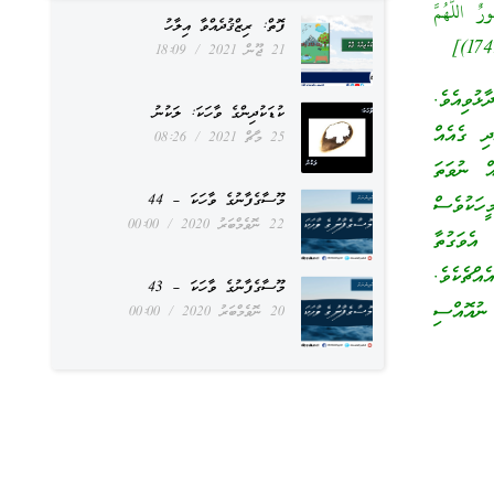
ٌ اللَّهُمَّ
ފޮތް: ރިޒްޤުދެއްވާ އިލާހު
21 ޖޫން 2021
18:09
ޅުވިއެވެ.
ކުޑަކުދިންގެ ވާހަކަ: ލަކުނު
ދި ގެއެއް
25 މާޗް 2021
08:26
އް ނުވަތަ
މޫސާގެފާނުގެ ވާހަކަ – 44
ީހަކުވެސް
22 ނޮވެމްބަރު 2020
00:00
 އެވަގުތާ
އްޗެކެވެ.
މޫސާގެފާނުގެ ވާހަކަ – 43
ުއޮއްސި
20 ނޮވެމްބަރު 2020
00:00