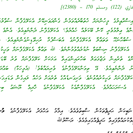
17 – (2380)]
ްރާޢީލުގެ މީހުންނަށް ޚުތުބާދެއްވަމުން ގެންދަވަނިކޮށް އެކަލޭގެފާނާ ސުވާލުކު
ްމެ ޢިލްމުވެރީ ކޮން ބޭކަލެއް ހެއްޔެވެ؟ އެކަލޭގެފާނު ދެންނެވިއެވެ. އެންމެ ޢ
ުބްޙާނަހޫ ވަތަޢާލާ އެކަލޭގެފާނުގެ އެބަސްފުޅާ ރުހިވޮޑިނުގެންނެވިއެވެ
ު، އެކަލޭގެފާނު ނިސްބަތް ނުކުރެއްވުމުންނެވެ. ﷲ ތަޢާލާ އެކަލޭގެފާނަށް ވަޙީކުރެ
ންގެ ތެރެއިން މަޖްމަޢަލް ބަޙްރައިންގައިވާ އަޅަކަށް ކަލޭގެފާނަށް ވުރެ ބޮޑަށ
ނު ދެންނެވިއެވެ. އޭ ތިމަންކަލޭގެފާނުގެ ވެރިރައްބެވެ! (އެމީހަކާ) ބައްދަލު
ަލޭގެފާނަށް ވަޙީކުރެއްވުނެވެ. ވަށިގަނޑެއްގެ ތެރެއަށް މަހެއް ލައިގެން ވަޑައިގަން
އެސަރަހައްދެވެ. އެކަލޭގެފާނާއެކު އެކަލޭގެފާނުގެ ޚާދިމް ޔޫޝަޢު ބި
ީކަން ޙަދީޘްތަކުން ސާބިތުވެއެވެ. އިމާމު އަޙްމަދު އެކަލޭގެފާނުގެ
މުސ
ވާކުރައްވާފައިވާ ޙަދީޘެއްގައިވެއެވެ. ރަސޫލުﷲ