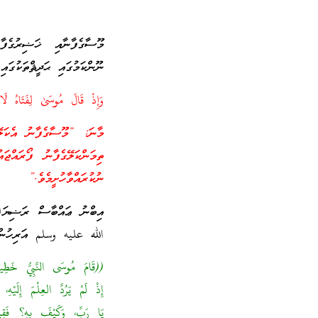
މޫސާގެފާނާއި ޚަޟިރުގެފާ
ނޫންކަމުގައި ޙަދީޘްތަކުގައ
وَإِذْ قَالَ مُوسَىٰ لِفَتَاهُ لَا أَبْر
މާނަ: “މޫސާގެފާނު އެކަލޭ
ތިމަންކަލޭގެފާނު ފޯރައްޖަ
ނުކުރައްވާހުށީމެވެ.”
އިބްނު ޢައްބާސް ރަޟިޔަ
الله عليه وسلم އަރިހުން އަ
((قَامَ مُوسَى النَّبِيُّ خَطِيبً
إِذْ لَمْ يَرُدَّ العِلْمَ إِلَيْ
يَا رَبِّ، وَكَيْفَ بِهِ؟ فَقِيلَ