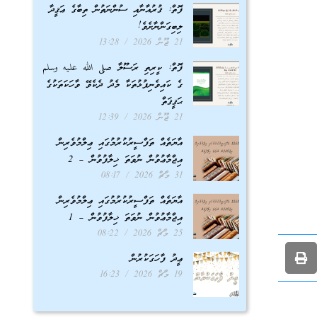
ފޮތް: ޤުރުއާނާއި ސުންނަތުން ތިބާގެ ޢަޤީދާ
ލިބިގަންނާށެވެ!
21 ޖޫން 2026
13:28
ފޮތް: ކީރިތި ރަސޫލާ صلى الله عليه وسلم
ގެ ކައިވެނިފުޅުތަކާ މެދު ދެކެވޭ ވާހަކަތަކުގެ
ޙަޤީޤަތް
21 ޖޫން 2026
12:39
އާޔަތެއް ތަފްސީރުކުރުމުގައި ޢިލްމުވެރިން
އިޖްމާޢުވުން ނުވަތަ ޚިލާފުވުން – 2
31 މާޗް 2026
08:17
އާޔަތެއް ތަފްސީރުކުރުމުގައި ޢިލްމުވެރިން
އިޖްމާޢުވުން ނުވަތަ ޚިލާފުވުން – 1
25 މާޗް 2026
08:22
ޢީދު ފާހަގަކުރުން
19 މާޗް 2026
16:23