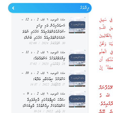
ފިލާވަޅު
 فِي سَبِيلِ
مادة التوحيد ٦ (ف 2 ، د 12 –
ކަނޑައެޅިގެން ވަކި މީހަކީ
يلِ اللَّـهِ
ސުވަރުގެވަންތަވެރިއެއް ކަމުގައި ނުވަތަ
الظَّالِمِينَ
ނަރަކަވަންތަވެރިއެއް ކަމުގައި ބުނުން)
نَا وَنَحْنُ
30 ނޮވެމްބަރު 2024
02:00
ي الْعِلْمِ
مادة التوحيد ٦ (ف 2 ، د 11 –
ޤިޔާމަތްދުވަހުގެ ކަންތައްތައް)
يُّهُمْ إِنَّ آيَةَ مُلْكِهِ أَن
28 ފެބްރުއަރީ 2023
17:02
كَةُ ۚ إِنَّ
مادة التوحيد ٦ (ف 2 ، د 10 –
ކަށްވަޅުގެ ނިޢުމަތާއި ޢަޛާބު)
17 އޮކްޓޯބަރު 2022
14:37
ޭގެފާނަށް
مادة التوحيد ٦ (ف 2 ، د 9 –
ވެ. ﷲ ގެ
ޞައްޙަ ޙަދީޘްތަކުގައި ވާރިދުފައިވާ
ޅުވިއެވެ.
ކަންތައްތަކަށް އީމާންވުމުގެ ވާޖިބުކަން)
ާނެ ނޫން
31 ޖުލައި 2022
10:24