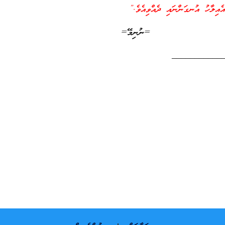
އެއިލާހު އުނގަންނައި ދެއްވިއެވެ.”
=ނުނިމޭ=
___________