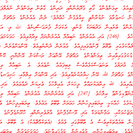
ވިއެވެ. ތިމަންމެންގެ ގޯތި ގެދޮރުންނާއި ދަރިންގެ ގާތުން ތިމަންމެން ނެރެލާފައ
ް ހަނގުރާމަ ނުކުރާންވީ ކީއްވެގެން ހެއްޔެވެ؟ ދެން، އެއުރެންގެ މައްޗަށް ހ
ރެންގެ ތެރެއިން މަދުބަޔަކު މެނުވީ، އެކަމަށް ފުރަގަސްދިނެވެ. اللَّه އީ، އަނ
މޮޅަށް ދެނެވޮޑިގެންވާ އިލާހެވެ. [246] އަދި އެއުރެންގެ ނަބިއްޔާ އެއުރެންނަށް ވިދާޅުވިއެވެ. ހަމަ
ލެއްކަމުގައި ޠާލޫތު ފޮނުއްވައިފިއެވެ. އެއުރެން ދެންނެވިއެވެ. އޭނާއަށްވުރެން ރ
ޑުކަމުގައިވާއިރު، ތިމަންމެންގެ މައްޗަށް އޭނާއަށް ރަސްކަން އޮންނާނީ ކޮންފަ
 މުދަލުގެ ތަނަވަސްކަމެއްވެސް ލިބިފައެއް ނުވެއެވެ. އެ ނަބިއްޔާ ވިދާޅ
ހުންގެ މައްޗަށް ﷲ، އޭނާ ޚިޔާރުކުރެއްވިއެވެ. އަދި އޭނާއަށް ޢިލްމާއި، ހަށިގަނޑު
އްވިއެވެ. ﷲ އިރާދަކުރައްވާ މީހަކަށް، އެއިލާހުގެ ވެރިކަން ދެއްވައެވެ. އަ
ތަނަވަސްވަންތަ، މޮޅަށް ދެނެވޮޑިގެންވާ އިލާހެވެ. [247] އަދި އެއުރެންނަށް އެއުރެންގެ ނަބިއ
ކަމުގެ ހެއްކަކީ، ތިޔަބައިމީހުންނާ ހަމަޔަށް ތާބޫތު އައުމެވެ. ތިޔަބައިމީހުންގެ ވެރ
ަޖެހުމަކާއި، އަމާންކަމަކާ އަދި މޫސާގެފާނުގެ އާލުވެރިންނާއި ހާރޫނުގެފާނުގެ އ
ިން ބައެއްތަކެތިވެސް، އެ ތާބޫތުގައި ވެއެވެ. (އެތަކެއްޗާއެކު) އެ ތާބޫތު، މަލ
ނެއެވެ. ތިޔަބައިމީހުންނީ މުއުމިނުން ކަމުގައިވާނަމަ، ހަމަކަށަވަރުން ތިޔަބައިމ