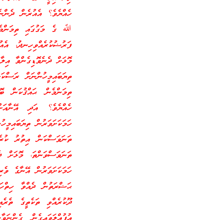
ހެއްޔެވެ؟ އެއުރެން ދެންނެ
ﷲ ގެ މަގުގައި ތިމަންމެނ
ފަރުޟުކުރެއްވިހިނދު، އެއު
ތިޔަބައިމީހުންނަށް ރަސްކަ
ތިމަންމެން ޙައްޤުކަން ބޮ
ހެއްޔެވެ؟ އަދި އޭނާއަށް
ހަމަކަށަވަރުން ތިޔަބައިމީ
ތަނަވަސްކަން އިތުރު ކުރެ
ހަމަކަށަވަރުން އޭނާގެ ވެރި
ޙަޟްރަތުން ދެއްވާ ހިތްހަމ
ދޫކުރެއްވި ތަކެތީގެ ތެރެއ
އުފުއްލަވައިގެން ގެންނަވާ