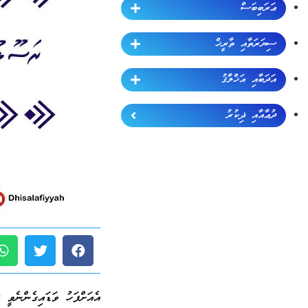
ޢަރަބިބަސް
ސިޔަރަތާއި ތާރީޚް
އަދަބާއި އަޚްލާޤު
ދުޢާއާއި ޛިކުރު
އެއަށްފަހު ވަޑައިގެންނެވީ ޤ