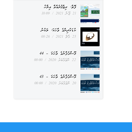
ފޮތް: ރިޒްޤުދެއްވާ އިލާހު
21 ޖޫން 2021
18:09
ކުޑަކުދިންގެ ވާހަކަ: ލަކުނު
25 މާޗް 2021
08:26
މޫސާގެފާނުގެ ވާހަކަ – 44
22 ނޮވެމްބަރު 2020
00:00
މޫސާގެފާނުގެ ވާހަކަ – 43
20 ނޮވެމްބަރު 2020
00:00