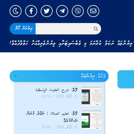
އިތުރަށް ހޯދާ
ލިޔުންތައް ނަކަލު ކުރާނަމަ މި ވެބްސައިޓަށާއި ލިޔުންތެރިއާއަށް ހަވާލާދެއްވާ!
ފަހުގެ ލިޔުންތައް
ފޮތް: شرح العقيدة الواسطية
21 ޖޫން 2026
13:54
ފޮތް: تعليم الصلاة | ނަމާދު ކުރަން
ދަސްކުރަމާ
21 ޖޫން 2026
13:40