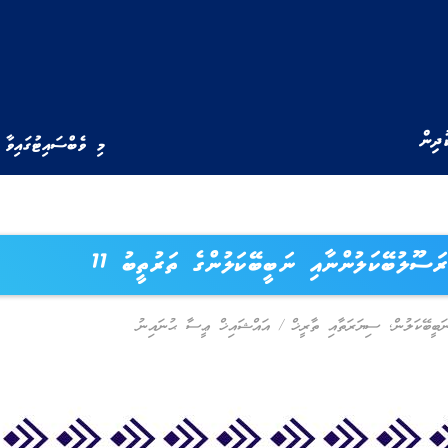
ުދިން
މި ވެބްސައިޓުގައިވާ 
ރަސޫލުބޭކަލުންނާއި ނަބީބޭކަލުންގެ ތަރުތީބު 11
ަބީބޭކަލުން
,
ސިޔަރަތާއި ތާރީޚް
/
އައްޝައިޚް ޢީސާ ޙުނައިނު