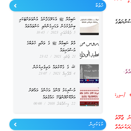
ޚުޠުބާ
ނަބިއްޔާ ﷺ އެކަލޭގެފާނުގެ އުންމަތަށްޓަކައި
ުންނަތުގެ
ބިރުފުޅުގެން ވަޑައިގެންނެވި ކަންތައްތައް
5 ފެބްރުއަރީ 2023
18:45
މާތް ނަބިއްޔާ ﷺ ގެ ވަދާޢީ ޚުތުބާގެ
އުސްއަލިތައް
21 ޖުލައި 2021
23:12
ﷲ ގެ ގެކޮޅުތައް މަތިވެރިކުރުން
ެވެ.
4 އޭޕްރިލް 2021
23:07
މުސްލިކަމު އޭނާގެ އަޚުންގެ މައްޗަށް
َاءُ﴾ [سورة
އަދާކޮށްދޭންޖެހޭ ޙައްޤުތައް
22 ޑިސެމްބަރު 2018
00:00
ު ޖާލޫތު
ކުޑަކުދިން
ކުރައްވާ