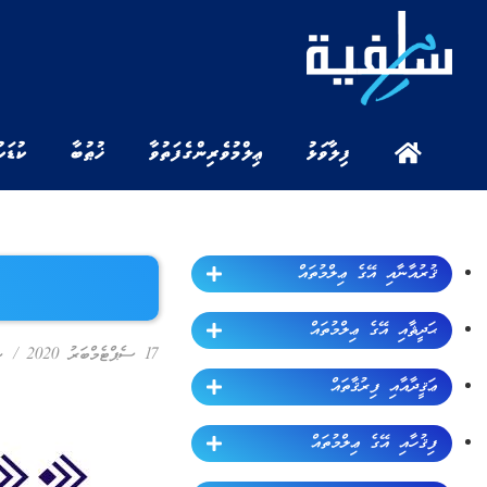
ފިލާވަޅު
ޢިލްމުވެރިންގެ ފަތުވާ
ޚުޠުބާ
ކުޑަކ
ޤުރުއާނާއި އޭގެ ޢިލްމުތައް
ޙަދީޘާއި އޭގެ ޢިލްމުތައް
17 ސެޕްޓެމްބަރު 2020
/
ނ
ޢަޤީދާއާއި ފިރުޤާތައް
ފިޤުހާއި އޭގެ ޢިލްމުތައް