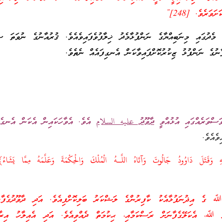
ވަރެވެ. [248]”
 މެދުގައި މިނަބިއްޔާގެ ނަންފުޅާމެދު ޚިލާފުވެފައިވެއެވެ. ޤުރުއާނުގެ ނުވަތަ ސ
ނުގެ ނަންފުޅު ޒިކުރުކޮށްފައިވާކަން އެނގިފައެއް ނެތެވެ.
ވަސްވަރެއްގައި އުޅުއްވީ
ދާވޫދު
عليه السلام
އެވެ. އެވާހަކައިން އެކަން އެނގެއ
ެއެވެ.
ِ وَقَتَلَ دَاوُودُ جَالُوتَ وَآتَاهُ اللَّـهُ الْمُلْكَ وَالْحِكْمَةَ وَعَلَّمَهُ مِمَّا يَش
 ގެ އިޛުނަފުޅާއެކު ކާފިރުންގެ ލަޝްކަރު ބަލިކޮށްފިއެވެ. އަދި ދާވޫދުގެފާނ
ި ﷲ، އެކަލޭގެފާނަށް ރަސްކަމާއި، ޙިކުމަތް ދެއްވިއެވެ. އަދި އެއިލާހު އިރާދަ