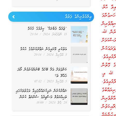
ިވާ ޙާލު،
ަނގުރާމަ
ޢިލްމުވެރިންގެ ފަތުވާ
ިޔާވެރިން
“ޖުމުޢާ މުބާރަކާ” ކިޔުމުގެ ޙުކުމް
ކަށަވަރުން ﷲ،
15 ނޮވެމްބަރު 2024
23:54
ަސްކަމަށް
ދައަކުން
އަތުކުރި އޮޅައިގެން ނަމާދުކުރުމުގެ ޙުކުމް
3 އޭޕްރިލް 2024
20:14
ުވިއެވެ.
ގެ ގޮތުން
ކަންފަތަށް އަޅާ ބޭހެއް ބޭނުންކުރުމުން ރޯދަ
ދި ﷲ އީ،
ގެއްލޭ ތަ؟
ްޔާ ވިދާޅުވިއެވެ.
5 އޭޕްރިލް 2023
07:12
ިރައްބުގެ
ނަމާދުކުރުން ނަހީކުރައްވާފައިވާ ވަގުތުތަކުގައި
ތަޙިއްޔަތުލް މަސްޖިދުގެ ސުންނަތް ކުރުން
ާލުވެރިން
28 މާޗް 2023
18:00
ާއިކަތުން
ީހުންނަށް