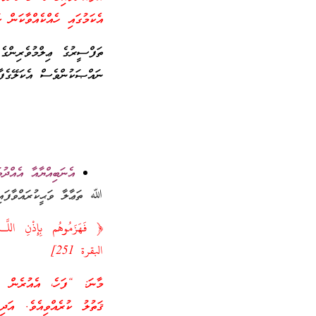
އެކަމުގައި ހެއްކެއްވާކަން ކަށަ
ތަފްސީރުގެ ޢިލްމުވެރިންގެ
ނައްޞަކުންވެސް އެކަލޭގެފާ
އެނަބިއްޔާއާ އެއްދު
ﷲ ތަޢާލާ ވަޙީކުރައްވާފައިވ
﴿ فَهَزَمُوهُم بِإِذْنِ اللَّـه
البقرة 251]
މާނަ: “ފަހެ، އެއުރެން ﷲ
ޤަތުލު ކުރެއްވިއެވެ. އަދ