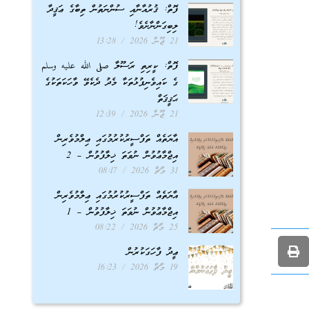
ފޮތް: ޤުރުއާނާއި ސުންނަތުން ތިބާގެ ޢަޤީދާ
ލިބިގަންނާށެވެ!
21 ޖޫން 2026
13:28
ފޮތް: ކީރިތި ރަސޫލާ صلى الله عليه وسلم
ގެ ކައިވެނިފުޅުތަކާ މެދު ދެކެވޭ ވާހަކަތަކުގެ
ޙަޤީޤަތް
21 ޖޫން 2026
12:39
އާޔަތެއް ތަފްސީރުކުރުމުގައި ޢިލްމުވެރިން
އިޖްމާޢުވުން ނުވަތަ ޚިލާފުވުން – 2
31 މާޗް 2026
08:17
އާޔަތެއް ތަފްސީރުކުރުމުގައި ޢިލްމުވެރިން
އިޖްމާޢުވުން ނުވަތަ ޚިލާފުވުން – 1
25 މާޗް 2026
08:22
ޢީދު ފާހަގަކުރުން
19 މާޗް 2026
16:23