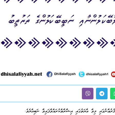
ުރުޢާނުގައި މިވާ އާޔަތުގައި އިޝާރާތްކުރައްވާފައިވާ ނަބިއްޔެވެ.