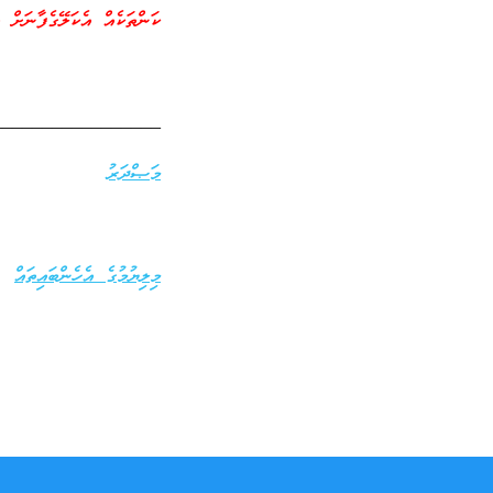
ކަންތަކެއް އެކަލޭގެފާނަށް 
_________________
މަޞްދަރު
މިލިޔުމުގެ އެހެންބައިތައް