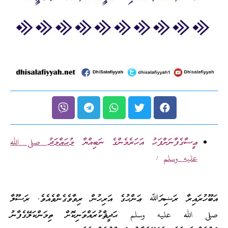
ޢީސާގެފާނަށްފަހު އަހަރެމެންގެ ނަބިއްޔާ
މުޙައްމަދު
صلى الله
عليه وسلم
:
އަބޫހުރައިރާ ރަޟިޔަﷲ ޢަންހުގެ އަރިހުން ރިވާވެގެންވެއެވެ. ރަސޫލާ
صلى الله عليه وسلم ޙަދީޘްކުރައްވަނިކޮށް ތިމަންކަލޭގެފާނު