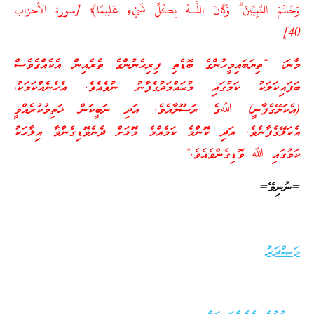
وَخَاتَمَ النَّبِيِّينَ ۗ وَكَانَ اللَّـهُ بِكُلِّ شَيْءٍ عَلِيمًا﴾ [سورة الأحزاب
40]
މާނަ: “ތިޔަބައިމީހުންގެ ބޮޑެތި ފިރިހެނުންގެ ތެރެއިން އެކެއްގެވެސް
ބަފައިކަލަކު ކަމުގައި މުޙައްމަދުގެފާނު ނުވެއެވެ. އެހެނެއްކަމަކު،
(އެކަލޭގެފާނީ) ﷲގެ ރަސޫލާއެވެ. އަދި ނަބީކަން ޚަތިމުކުރެއްވީ
އެކަލޭގެފާނެވެ. އަދި ކޮންމެ ކަމެއްމެ މޮޅަށް ދެނެވޮޑިގެންވާ އިލާހަކު
ކަމުގައި ﷲ ވޮޑިގެންވެއެވެ.”
=ނުނިމޭ=
____________________________
މަޞްދަރު