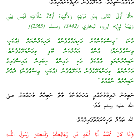
އަޑުއެއްސެވީމެވެ. އެކަލޭގެފާނު ޙަދީޘްކުރެއްވިއެވެ.
«أَنَا أَوْلَى النَّاسِ بِابْنِ مَرْيَمَ، وَالأَنْبِيَاءُ أَوْلاَدُ عَلَّاتٍ، لَيْسَ بَيْنِي
وَبَيْنَهُ نَبِيٌّ» [رواه البخاري (3442) ومسلم (2365)]
މާނަ: “މީސްތަކުންކުރެ މަރިޔަމްގެފާނުގެ ދަރިކަލުންނަށް (އެބަހީ:
ޢީސާގެފާނަށް) އެންމެ އައުލާކަން ބޮޑީ ތިމަންކަލޭގެފާނެވެ.
ނަބިއްޔުންނަކީ އެއްބަފާ ވަކި މައިންގެ ކިބައިން އައިސްފައިވާ
އަޚުންނެވެ. ތިމަންކަލޭގެފާނާ އެކަލޭގެފާނާ (އެބަހީ: ޢީސާގެފާނާ) ދެމެދު
ނަބިއްޔެއް ނުވެއެވެ.”
ނަބީކަން ޚަތިމްކުރެއްވީ އަހަރެމެންގެ މާތް ނަބިއްޔާ މުޙައްމަދު صلى
الله عليه وسلم އެވެ.
ﷲ ތަޢާލާ ވަޙީކުރައްވާފައިވެއެވެ.
﴿مَّا كَانَ مُحَمَّدٌ أَبَا أَحَدٍ مِّن رِّجَالِكُمْ وَلَـٰكِن رَّسُولَ اللَّـهِ