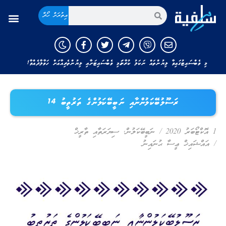
އިތުރަށް ހޯދާ
މި ވެބްސައިޓުގައިވާ ލިޔުންތައް ނަކަލު ކުރާނަމަ މި ވެބްސައިޓަށާއި ލިޔުންތެރިއާއަށް ހަވާލާދެއްވާ!
ރަސޫލުބޭކަލުންނާއި ނަބީބޭކަލުންގެ ތަރުތީބު 14
1 އޮކްޓޯބަރު 2020
/
ނަބީބޭކަލުން
,
ސިޔަރަތާއި ތާރީޚް
/
އައްޝައިޚް ޢީސާ ޙުނައިނު