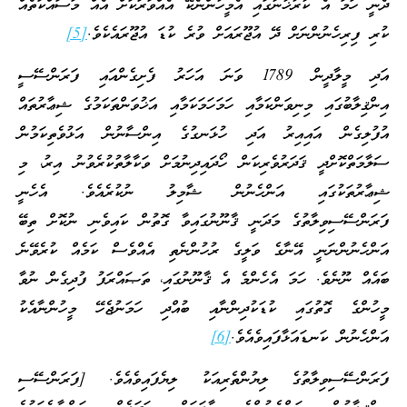
ދެނީ ހަމަ އެ ކާރުޚާނާގައި އެމީހުންނެކޭ އެއްވަރަކަށް އެއް މަސައްކަތެއް
ކުރި ފިރިހެނުންނަށް ދޭ އުޖޫރައަށް ވުރެ ކުޑަ އުޖޫރައެކެވެ.
[5]
އަދި މީލާދީން 1789 ވަނަ އަހަރު ފެށިގެންއައި ފަރަންސޭސީ
އިންޤިލާބުގައި މިނިވަންކަމާއި ހަމަހަމަކަމާއި އަޚުވަންތަކަމުގެ ޝިޢާރުތައް
އުފުލިގެން އައިއިރު އަދި ހުޅަނގުގެ އިންސާނުން އަޅުވެތިކަމުން
ސަލާމަތްކޮށްދީ ޤަދަރުވެރިކަން ހޯދައިދިނުމަށް ވަކާލާތުކުރެވުނު އިރު، މި
ޝިޢާރުތަކުގައި އަންހެނުން ޝާމިލު ނުކުރެއެވެ. އެހެނީ
ފަރަންސޭސިވިލާތުގެ މަދަނީ ޤާނޫނުގައިވާ ގޮތުން ކައިވެނި ނުކޮށް ތިބޭ
އަންހެނުންނަނީ އޭނާގެ ވަލީގެ ރުހުންނެތި އެއްވެސް ކަމެއް ކުރެވޭނެ
ބައެއް ނޫނެވެ. ހަމަ އެހެންމެ އެ ޤާނޫނުގައި، ތަޞައްރަފު ފުދިގެން ނުވާ
މީހުންގެ ގޮތުގައި ކުޑަކުދިންނާއި ބުއްދި ހަމަނުޖެހޭ މީހުންނާއެކު
އަންހެނުން ކަނޑައަޅާފައިވެއެވެ.
[6]
ފަރަންސޭސިވިލާތުގެ ލިޔުންތެރިއަކު ލިޔެފައިވެއެވެ. [ފަރަންސޭސި