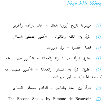
މިލިޔުމުގެ އެހެން ބައިތައް
[1]
موسوعة تاريخ أوروبا العالم – لجان بيرنجيه وآخرين
[2]
المرأة بين الفقه والقانون – للدكتور مصطفى السباعي
[3]
قصة الحضارة – لول ديورانت
[4]
حقوق المرأة بين المساواة والعدالة – للدكتور صهيب طه
[5]
حقوق المرأة بين المساواة والعدالة – للدكتور صهيب طه
/ قصة الحضارة – لول ديورانت
[6]
المرأة بين الفقه والقانون – للدكتور مصطفى السباعي
The Second Sex – by Simone de Beauvoir
[7]