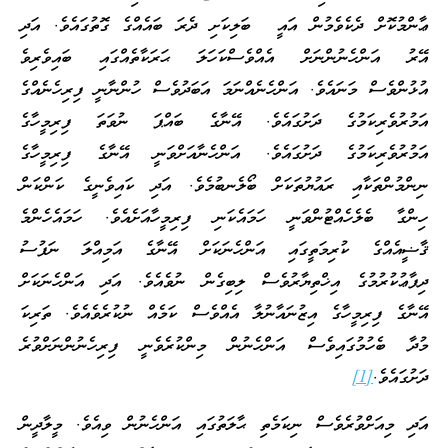
ޢާންމުކޮށް ދެކެވެމުން އައީ ބަލިކަށި ދެރަ ބައެއްގެ ގޮތުގައެވެ. އަދި
އޭރު އަންހެނުންނަށް އެއްވެސްކަހަލަ ޙަރަކާތެއްގައި ބައިވެރިވެ
އުޅުންވެސް މަނައެވެ. އަންހެނެއްނަމަ އަބަދުވެސް ހުންނާނީ ފިރިހެނެއްގެ
އަމުރުވެރިކަމުގެ ދަށުގައެވެ. އޭނާގެ ބައްޕަ ނުވަތަ ފިރިމީހާގެ
އަމުރުވެރިކަމުގެ ދަށުގައެވެ. އަންހެނާއަށްވަނީ އޭނާގެ ފިރިމީހާގެ
ނިންމުންތަކާއި ރައުޔުތަކަށް ބޯލެނބުމެވެ. އަދި ކައިވެނީގެ ކަންކަން
ހިންގާ ބެލެހެއްޓުންވަނީ ހަމައެކަނި ފިރިމީހާއަށެއެވެ. ހަމައެހެންމެ
ޤާޟީއެއްގެ ކުރިމަތީގައި އަންހެނަކަށް އޭނާގެ އަމިއްލަ ނަފުސު
ދިފާޢުކުރުމުގެ އިޚްތިޔާރުވެސް ލިބިގެން ނުވެއެވެ. އަދި އަންހެނަކަށް
އޭނާގެ ފިރިމީހާގެ އިޒުނައާނުލާ އެއްވެސް ކަމެއް ނުކުރެވެއެވެ. ތަރިކަ
މުދާ ބެހުމުގައިވެސް އަންހެނުން މިންކުރެވެނީ ފިރިހެނުންނަށްވުރެ
ދަށުގައެވެ.
[1]
އަދި މިއަށްވުރެވެސް ނިކަމެތި ޙާލަތުގައި އަންހެނުން ވިއެވެ. މީލާދީން