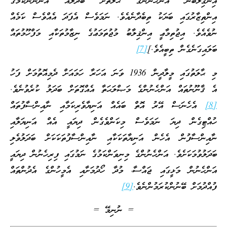
އިންޤިލާބުން އަންހެނުންގެ ޙާލަތަށް ބަދަލެއް އަންނާނެކަމުގެ
އިންތިޒާރުގައި ބަޔަކު ތިބެދާނެއެވެ. ނަމަވެސް އެފަދަ އެއްވެސް ކަމެއް
ނުވެއެވެ. އިޖުތިމާޢީ އިންޤިލާބު މުޖުތަމަޢުގެ ނިޒާމުތަކާއި މަފްހޫމުތައް
ބަލައިގަނެގެން ތިބީއެވެ.]
[7]
މި ޙާލަތުގައި މީލާދީން 1936 ވަނަ އަހަރާ ހަމައަށް ދެމިއޮތުމަށް ފަހު
އެ ޤާނޫނުތައް އަންހެނުންގެ މަޞްލަޙަތާ އެއްގޮތަށް ބަދަލު ކުރެވުނެވެ.
[8]
އެހެނަސް އޭރު އޮތް ބައެއް އަނިޔާވެރިކަމާއި ނާއިންސާފުތައް
ހުއްޓިގެން ދިޔަ ނަމަވެސް މިކަންވެގެން ދިޔައީ އެއް އަނިޔަލާއި
ނާއިންސާފުން އެހެން އަނިޔާތަކަކާއި ނާއިންސާފުތަކަކަށް ބަދަލުވެލި
ބަދަލުވުމަކަށެވެ. އަންހެނުންގެ މިނިވަންކަމުގެ ނަމުގައި ފިރިހެނުން ދިޔައީ
އަންހެނުން މަޅީގައި ޖައްސާ، މުދާ ހޯދުމަށާއި އެމީހުންގެ އެދުންތައް
ފުއްދުމަށް ބޭނުންކުރަމުންނެވެ.
[9]
= ނުނިމޭ =