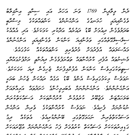
ދެން މީލާދީން 1769 ވަނަ އަހަރު އައި ސިނާއީ އިންޤިލާބު
ވެގެންދިޔައީ ހުޅަނގުގެ އަންހެނުންގެ ކަންތައްތަކުގެ މިސްރާބީ
ބަދަލުވެގެން ދިއުމަށް ބޮޑު ދައުރެއް އަދާކުރި ކަމަކަށެވެ. އަދި އެއާއެކު
ސިލްސިލާގޮތެއްގައި ވަމުންދިޔަ ކަންކަން ވެގެންދިޔައީ އަންހެނުންގެ
މައްސަލަތައް އުފެދުމަށް މެދުވެރިވި ކަންތައްތަކެއް ކަމުގައެވެ.
މެޝިނުތައް އުފެދި ކާރުޚާނާތައް ތަޢާރަފުވެގެން ދިޔުންވީ ރަށްފުށުގައްޔާއި
ސިޓީތަކުގައިވެސް ކަންކަން އެފުށްމިފުށަށް ޖެހިގެން ދިޔަ ކަމަކަށެވެ.
ނަމަވެސް މިކަމުގައިވެސް އެންމެ ބޮޑު އަގެއް ދައްކަން ޖެހުނު ބަޔަކީ
އަންހެނުންނެވެ. އަންހެނުންނަށް އެބައިމީހުންގެ ޚަރަދުތައް އަމިއްލައަށް
ބަލަހައްޓަން މަޖުބޫރު ކުރެވުމުން ކާރުޚާނާތަކަށް މަސައްކަތްކުރަން
ނުކުންނަށް ފެށިއެވެ. ނަމަވެސް ކާރުޚާނާތަކުގެ ވެރިން އަންހެން
މަސައްކަތްތެރިން ނަހަމަގޮތުގައި ބޭނުންކުރިއެވެ. އެތަކެއް ދިގު
ގަޑިއިރުތަކަކަށް މަސައްކަތް ކުރުވުމަށް ފަހު އަންހެނުންނަށް އުޖޫރައަކަށް