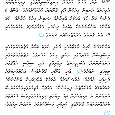
1805 ވަނަ އަހަރާ ހަމައަށް އިނގިރޭސިވިލާތުގައި ފިރިހެނުންނަށް
އެމީހުންގެ އަނބިން ވިއްކުން އޮތީ ޤާނޫނުން ހުއްދަކޮށްފައެވެ. އެންމެ 6
ޕެންސް ވަރު ކުޑަ އަގަކަށް އެމީހުންގެ އަނބިން ވިއްކާ އުޅުނެވެ. ހަމަ
އެހެންމެ އަންހެނުންނަށް ތަޢުލީމު ދިނުމަކީ މަލާމާތެއްފަދަ ކަމެއްކަމުގައި
19 ވަނަ ޤަރުނުގެ މެދަކާޖެހެންދެން ދެކުނެވެ.
[2]
އެހެންކަމުން ނާދިރު ޙާލަތެއްގައި މެނުވީ ނުވަތަ ބައެއް މުޖުތަމަޢުތަކުގައި
އިސްތިސްނާ ޙާލަތެއްގައި މެނުވީ އިހުގެ ހުޅަނގުގެ މުޖުތަމަޢުތަކުގައި
އަންހެނުންނަށް އެބައިމީހުންގެ އިޖުތިމާޢީ އަދި ސިޔާސީ ޙައްޤުތައް
ލިބިފައި ނުވެއެވެ.
[3]
އަދި ޤާނޫނީ ގޮތުންވެސް ޢަދުލުވެރިކަމެއް
ފެނިފައި ނުވެއެވެ. އެދުވަސްވަރުގެ ޙާލަތެކޭ އެއްފަދައިން އަންހެނުންގެ
ޚަރަދުބަލަދު ބެލެހެއްޓުން ފިރިހެނުންގެ މައްޗަށް ލާޒިމުވެފައިވުމާއެކުވެސް،
އަންހެނުން އެ ދިރިއުޅެމުން ދިޔަ ނިކަމެތި ދިރިއުޅުމުގައިވެސް ޚަރަދުތައް
ބެލެހެއްޓުމަށްޓަކާ ގޭތެރޭގައި ކުދިކުދި މަސައްކަތްތައް ކުރަމުން ދިޔައެވެ.
[4]