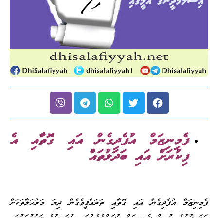
ފެމިނިޒަމް އުފެދިގެން އައި ގޮތާއި އެ
ފިކުރަށް އައި ބަދަލުތައް
ފެމިނިޒަމް އުފެދިގެން އައި ގޮތާއި ތަރައްޤީވެގެން ދިޔަ މަރުޙަލާތަކަށް