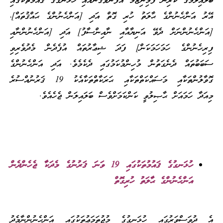
ބަލައިލުމުގެ ކުރިން ފެމިނިޒަމް އުފަންވެގެންއައި ހުޅަނގުގެ ޤައުމުތަކުގައި
އޭރު އަންހެނުންގެ ޙާލަތު ހުރި ގޮތް އަދި [އަންހެނުންގެ ޙައްޤުތައް]،
[އަންހެނުންނަށް ދެވޭ އަނިޔާއާއި ނާއިންސާފު] އަދި [އަންހެނުންނާއި
ފިރިހެނުންގެ ހަމަހަމަކަން] ފަދަ ޝިޢާރުތައް އުފެދެން މެދުވެރިވި
ސަބަބުތައް ދެނެގަތުން މުހިންމުކަމުގައި ދެކެމެވެ. އަދި އަންހެނުންގެ
ގޮވާލުންތަކާއި މަސައްކަތްތަކާއި ޙަރަކާތްތަކާއެކު 19 ޤަރުނުއްސުރެ
މިއަދާ ހަމައަށް ޙާޞިލުވީ ކަންކަމަށްވެސް ބަލައިލަން ޖެހެއެވެ.
ހުޅަނގުގެ ޤައުމުތަކުގައި 19 ވަނަ ޤަރުނުގެ މެދަކާ ޖެހެންދެން
އަންހެނުންގެ ޙާލަތު ހުރިގޮތް
އެ ދުވަސްވަރުގައި ހުޅަނގުގެ މުޖުތަމަޢުތަކުގައި އަންހެނުންނާމެދު