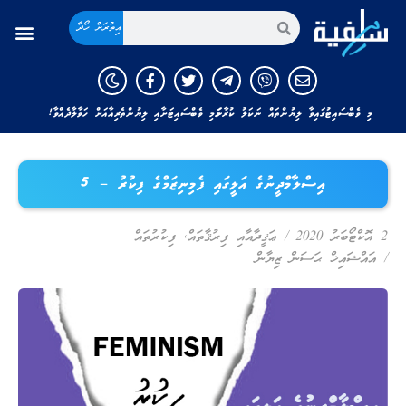
އިތުރަށް ހޯދާ
މި ވެބްސައިޓުގައިވާ ލިޔުންތައް ނަކަލު ކުރާނަމަ މި ވެބްސައިޓަށާއި ލިޔުންތެރިއާއަށް ހަވާލާދެއްވާ!
އިސްލާމްދީނުގެ އަލީގައި ފެމިނިޒަމްގެ ފިކުރު – 5
2 އޮކްޓޯބަރު 2020
/
ޢަޤީދާއާއި ފިރުޤާތައް
,
ފިކުރުތައް
/
އައްޝައިޚް ޙަސަން ޒިޔާން