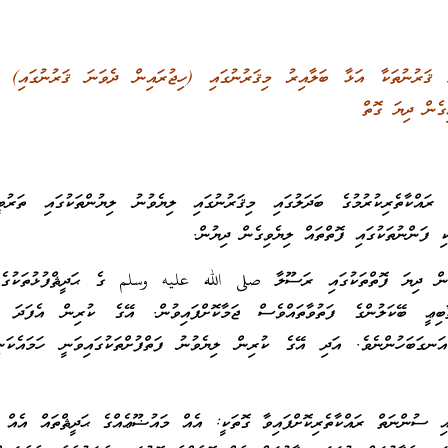
 ޤަރުނުތަކާ އަޅާ ބަލާއިރު މިޤަރުނުގައި (ހިޖުރައިން ދެވަނަ ޤަރުނުގައި) 
ިގެން ދިޔަ ގޮތް
ައްކާތެރިކުރުމުގެ ބަދަލުގައި މިޤަރުނުގައި ލިޔެވުނު ލިޔުންތަކުގައި ތަރުބީތު
ކި ފަންނުތަކުގައި ފޮތްތައް ލިޔެވިގެން ދިޔުން.
ެން ދިޔަ ފޮތްތަކުގައި ރަސޫލާ صلى الله عليه وسلم ގެ ޙަދީޘްފުޅުތަކުގެ 
ިޢީ ބޭކަލުންގެ ފަތުވާތައްވެސް ޖަމާކޮށްފައިވުން. އޭގެ ކުރިން އެފަދަ ފަ
އަނގަބަހުންނެވެ. އަދި އޭގެ ކުރިން ލިޔެވުނު ފަތްފުށްތަކުގައިވަނީ ހަމައެކަނ
ި ސުންނަތް ރައްކާތެރިކޮށްފައިވާ ގޮތަކީ: އެއް މައުޟޫޢެއްގެ ޙަދީޘްތައް އެއް ބ