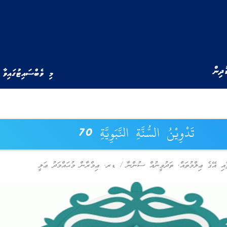
ުދިން
މި ވެބްސައިޓުގައިވާ 
تَدْوِيْنُ السُّنَّةِ النَّبَوِيَّةِ 70
ާއި އޭގެ ޢިލްމުތައް
,
ތަދުވީނުއް ސުންނާ
/
ޑރ. ޢިމްރާން މުޙައްމަދު ޢަލީ