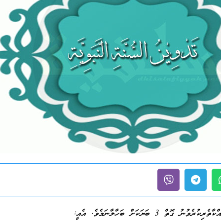
ގޮތް 3 ބަޔަކަށް ބަހާލާނަމެވެ. އެއީ: