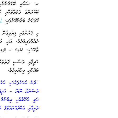
ރ. ޞަޙާބީ ބޭކަލުންނާއި ތ
ބޭކަލުންގެ ފަތުވާތަކާއި 
ގޮތަކަށް ބަޔާންކޮށްފައި.
[4]
މި ޤަރުނުގައި ލިޔެވިގެ
ދެއްވާފައިވެއެވެ. އަދި ވ
ތެރޭގައި: الجهاد – الزه
ޙަދީޘާއި އަސާސީ ފޮތްތަކުގ
ބަޣުދާދީ ވިދާޅުވިއެވެ.
“ދެން އެއަށްފަހުގައި ޙުކުމ
މުސްނަދު ނޫން – ޙަދީޘާއި
އަބީ ޢުރޫބާއާއި އިބްނުލ
ވަކީޢާއި ޢަބްދުއްރައްޒާޤު