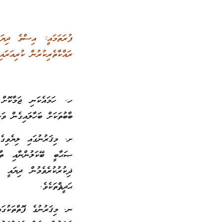
ފުރަތަމައީ: އިސްވެ ދިޔަ
ރައްކާތެރިކުރުން ކުރިއަރައ
ހ. ހަމައެކަނި ޖަމާކޮށް ރ
ބާބުތަކަށް ބަހާލައިގެން ވަ
ށ. މިޤަރުނުގައި ލިޔެވިގ
ޞަޙާބީ ބޭކަލުންނާއި ތާބ
ޛިކުރުކުރެވެމުން ދިޔައީ 
ޙަދީޘްތަކެވެ.
ނ. މިޤަރުނުގެ ފޮތްތަކުގައ