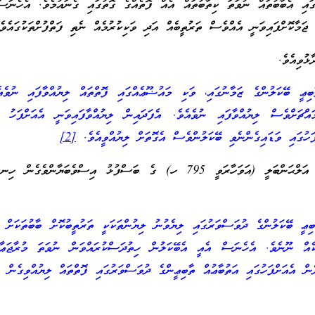
ގައި އެބާބުތައް ނުވަތަ ކިތާބުތައް އެއް ފޮތެއްގެ ގޮތުގައި ގެނައުމެވެ. އެހެނަ
ޖަމާކޮށްފައިވަނީ އެއްވެސް ތަރުތީބެއް އަދި ވަކިކުރުމެއް ނެތި ފަތްފުށްތަކުގައެވ
ޅުވިއެވެ.
ޢީ ބޭކަލުންގެ ޒަމާނުގައި، ވަކި މައުޟޫޢެއްގައި ފޮތްތައް ލިޔުއްވާފައި ނުވެއ
ައްޗަށްވެސް ލިޔުއްވާފައި ނުވެއެވެ. އެފަދައިން ލިޔުއްވާފައިވަނީ އެއަށްފަހު ވ
ަހުގައި ވަޑައިގެންނެވި ބޭކަލުންވެސް އެގޮތަށް ލިޔުއްވީއެވެ.
[2]
އަލްޙާފިޡް އިބްނު ރަޖަބު އަލްޙަންބަލީ (އަވަހާރަވީ 795 ހ) ގެ ބަސްފުޅު އިސްވެބަޔާންވެގެ
ޢީ ބޭކަލުންގެ ދުވަސްވަރުގައި ލިޔެވުނު ލިޔުންތަކަކީ ތަރުތީބުކޮށް ބާބުތަކަށް ބ
ކެއް ނޫނެވެ. އެހެނަސް އެއީ އެބޭކަލުން ހިތުދަސްކުރައްވަން ނުވަތަ މުރާޖަޢާކު
ެން އެއަށްފަހުގައި އަތުބާޢުއް ތާބިޢީންގެ ދުވަސްވަރުގައި ފޮތްތައް ލިޔުއްވިގެން ދ