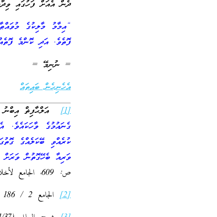
ދެން އެއަށް ފަހުގައި ވިދާޅު
“އިމާމު މާލިކުގެ މުވައްޠ
ފޮތެވެ. އަދި ކޮންމެ ފޮތެއ
= ނުނިމޭ =
އެހެނިހެން ބައިތައް
[1]
އަލްޙާފިޡް އިބްނު ޙަޖަރު تدريب ا
ގެނައުމުގެ ވާހަކައެވެ. އ
ކުރެއްވި ބޭކަލެއްގެ ގޮތުގ
ވަރިއާ ބެހޭގޮތުން ވަރަށް ބ
ص: 609، الجامع لأخلاق الراوي وآداب السامع للخطيب 2 / 285.)
[2]
الجامع 2 / 186