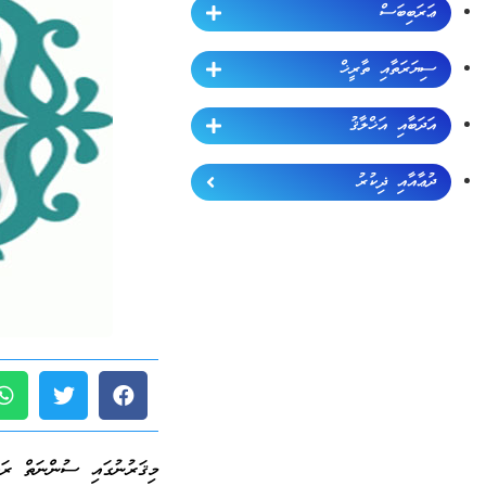
ޢަރަބިބަސް
ސިޔަރަތާއި ތާރީޚް
އަދަބާއި އަޚްލާޤު
ދުޢާއާއި ޛިކުރު
މިޤަރުނުގައި ސުންނަތް ރައްކާތެރިކުރެވުނު 