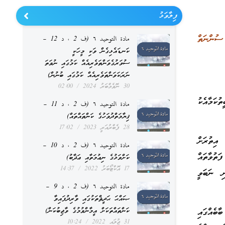
ފިލާވަޅު
ސުންނަތް
مادة التوحيد ٦ (ف 2 ، د 12 –
ކަނޑައެޅިގެން ވަކި މީހަކީ
ސުވަރުގެވަންތަވެރިއެއް ކަމުގައި ނުވަތަ
ނަރަކަވަންތަވެރިއެއް ކަމުގައި ބުނުން)
30 ނޮވެމްބަރު 2024
02:00
ކަމާއެކު
مادة التوحيد ٦ (ف 2 ، د 11 –
ޤިޔާމަތްދުވަހުގެ ކަންތައްތައް)
28 ފެބްރުއަރީ 2023
17:02
އިތުރަށް
مادة التوحيد ٦ (ف 2 ، د 10 –
ތުވާތައް
ކަށްވަޅުގެ ނިޢުމަތާއި ޢަޛާބު)
17 އޮކްޓޯބަރު 2022
14:37
ި ނަބަވީ
مادة التوحيد ٦ (ف 2 ، د 9 –
ޞައްޙަ ޙަދީޘްތަކުގައި ވާރިދުފައިވާ
ކަންތައްތަކަށް އީމާންވުމުގެ ވާޖިބުކަން)
ާބެއްގައި
31 ޖުލައި 2022
10:24