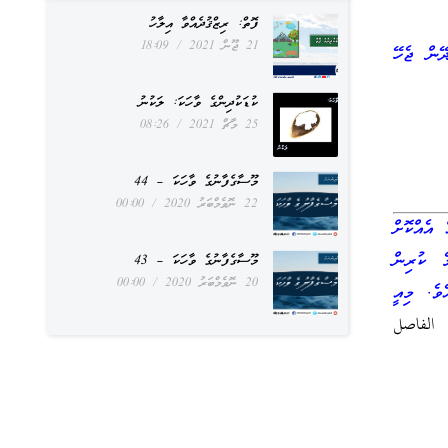
ފޮތް: ރިޒްޤުދެއްވާ އިލާހު
21 ޖޫން 2021
18:09
ޭން ޖެހޭ
ކުޑަކުދިންގެ ވާހަކަ: ލަކުނު
25 މާޗް 2021
08:26
މޫސާގެފާނުގެ ވާހަކަ – 44
22 ނޮވެމްބަރު 2020
00:00
 އެއްކޮށް
ެ ކުރިން
މޫސާގެފާނުގެ ވާހަކަ – 43
20 ނޮވެމްބަރު 2020
00:00
ެވެ. މިއީ
الفاصل