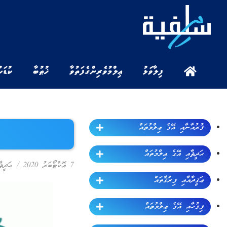
ފިލާވަޅު
ޢިލްމުވެރިންގެ ފަތުވާ
ޚުޠުބާ
ކުޑަކ
ޤުރުއާނާއި އޭގެ ޢިލްމުތައް
ޙަދީޘާއި އޭގެ ޢިލްމުތައް
7 އޮކްޓޯބަރު 2020
/
ޙަދީޘ
ޢަޤީދާއާއި ފިރުޤާތައް
ފިޤުހާއި އޭގެ ޢިލްމުތައް