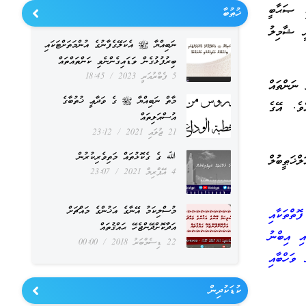
ި ޞަޙާބީ
ޚުޠުބާ
ީ ޝާމިލު
ނަބިއްޔާ ﷺ އެކަލޭގެފާނުގެ އުންމަތަށްޓަކައި
ބިރުފުޅުގެން ވަޑައިގެންނެވި ކަންތައްތައް
5 ފެބްރުއަރީ 2023
18:45
ނަންތައް
މާތް ނަބިއްޔާ ﷺ ގެ ވަދާޢީ ޚުތުބާގެ
ވެ. އޭގެ
އުސްއަލިތައް
21 ޖުލައި 2021
23:12
ﷲ ގެ ގެކޮޅުތައް މަތިވެރިކުރުން
ްޚަޠީބުލް
4 އޭޕްރިލް 2021
23:07
މުސްލިކަމު އޭނާގެ އަޚުންގެ މައްޗަށް
ޮތްތަކާއި
އަދާކޮށްދޭންޖެހޭ ޙައްޤުތައް
ި އިބްނު
22 ޑިސެމްބަރު 2018
00:00
ވަހްބާއި
ކުޑަކުދިން