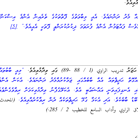
ވިއެވެ.
ާއާ މެދު ދަންނައެވެ. އެއީ މިބާވަތުގެ ފޮތްތަކުގެ ތެރެއިން އެންމެ އިސްކަންދ
ްވެސް ފައްޓަމުން އެންމެ ފުރަތަމަ ޛިކުރުކުރަންވީ ފޮތަކީ އެއީއެވެ.”
[5]
لراوي (1 / 88 -89) ގައި ވިދާޅުވިއެވެ.
“މިއީ ބާބުތައް
ެއްގޮތް ޙަދީޘްތައް އެއް ބާބެއްގައި ޖަމާކުރުމާމެދު ދަންނައެވެ. އެކަން އެންމ
ައި އެނގިފައިވަނީ އައްޝަޢުބީ އެވެ. އެކަލޭގެފާނު ވިދާޅުވިކަމަށް ރިވާވެގެންވެއ
ޮޑު ބާބެކެވެ. އަދި އެކަމާ ގުޅޭ ޙަދީޘްތަކެއް ދެން ރިވާކުރެއްވިއެވެ.
(المحدث 