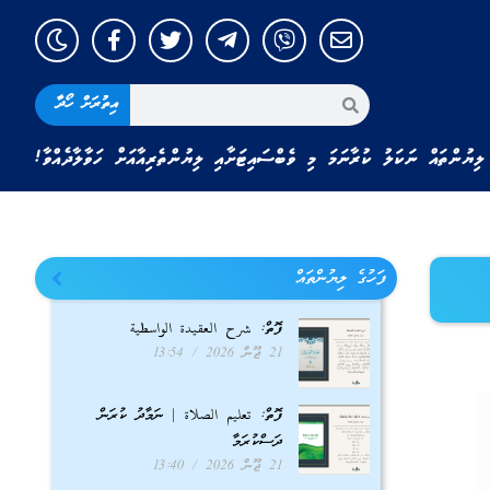
އިތުރަށް ހޯދާ
ލިޔުންތައް ނަކަލު ކުރާނަމަ މި ވެބްސައިޓަށާއި ލިޔުންތެރިއާއަށް ހަވާލާދެއްވާ!
ފަހުގެ ލިޔުންތައް
ފޮތް: شرح العقيدة الواسطية
21 ޖޫން 2026
13:54
ފޮތް: تعليم الصلاة | ނަމާދު ކުރަން
ދަސްކުރަމާ
21 ޖޫން 2026
13:40