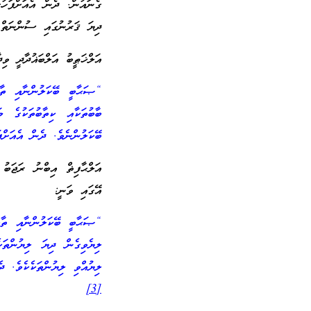
ގެނައުން. ދެން އެއަށްފަހު
ދިޔަ ޤަރުނުގައި ސުންނަތް 
އަލްޚަޠީބު އަލްބަޣުދާދީ ވިދާ
“ޞަޙާބީ ބޭކަލުންނާއި ތާބި
ބާބުތަކާއި ކިތާބުތަކުގެ މ
ބޭކަލުންނެވެ. ދެން އެއަށްފ
އޭގައި ވަނީ:
“ޞަޙާބީ ބޭކަލުންނާއި ތާބި
ލިޔެވިގެން ދިޔަ ލިޔުންތަ
ލިޔުއްވި ލިޔުންތަކެކެވެ. ދ
[3]