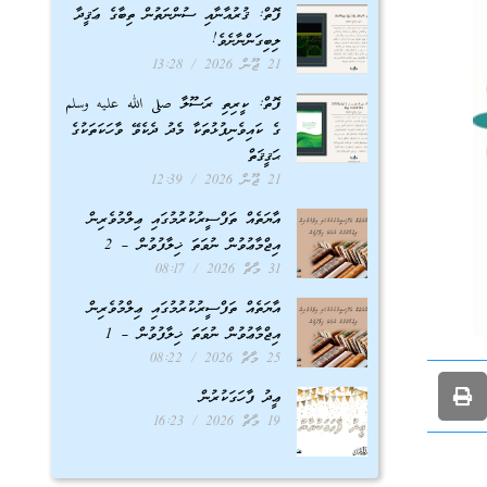
ފޮތް: ޤުރުއާނާއި ސުންނަތުން ތިބާގެ ޢަޤީދާ
ލިބިގަންނާށެވެ!
21 ޖޫން 2026
13:28
ފޮތް: ކީރިތި ރަސޫލާ صلى الله عليه وسلم
ގެ ކައިވެނިފުޅުތަކާ މެދު ދެކެވޭ ވާހަކަތަކުގެ
ޙަޤީޤަތް
21 ޖޫން 2026
12:39
އާޔަތެއް ތަފްސީރުކުރުމުގައި ޢިލްމުވެރިން
އިޖްމާޢުވުން ނުވަތަ ޚިލާފުވުން – 2
31 މާޗް 2026
08:17
އާޔަތެއް ތަފްސީރުކުރުމުގައި ޢިލްމުވެރިން
އިޖްމާޢުވުން ނުވަތަ ޚިލާފުވުން – 1
25 މާޗް 2026
08:22
ޢީދު ފާހަގަކުރުން
19 މާޗް 2026
16:23