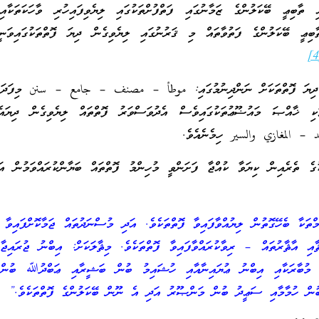
ާބިޢީ ބޭކަލުންގެ ޒަމާނުގައި ފަތްފުށްތަކުގައި ލިޔެވިފައިހުރި ވާހަކަތަކާއ
ތާބިޢީ ބޭކަލުންގެ ފަތުވާތައް މި ޤަރުނުގައި ލިޔެވިގެން ދިޔަ ފޮތްތަކުގައިވަނ
ން ދިޔަ ފޮތްތަކަށް ނަންދިނުމުގައި: موطأ – مصنف – جامع – سنن މިފަދަ 
ަކި ޚާއްޞަ މައުޟޫޢުތަކުގައިވެސް އެދުވަސްވަރު ފޮތްތައް ލިޔެވިގެން ދިޔައެ
د – المغازي والسير ހިމެނެއެވެ.
ެ ތެރެއިން ކިޔަވާ ކުއްޖާ ފަށަންވީ މުހިންމު ފޮތްތައް ބަޔާންކުރައްވަމުން އަލ
ްތަކާ ބެހޭގޮތުން ލިޔުއްވާފައިވާ ފޮތްތަކެވެ. އަދި މުސްނަދުތައް ޖަމާކޮށްފައިވާ ފ
 އާޘާރުތައް – ރިވާކުރައްވާފައިވާ ފޮތްތަކެވެ. މިޘާލަކަށް: އިބްނު ޖުރައިޖާއ
ް މުބާރަކާއި އިބްނު ޢުޔައިނާއާއި ހުޝައިމު ބުން ބަޝީރާއި ޢަބްދުﷲ ބުން 
 ބުން ހުމާމާއި ސަޢީދު ބުން މަންޞޫރު އަދި އެ ނޫން ބޭކަލުންގެ ފޮތްތަކެވެ.”