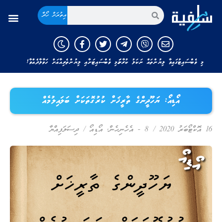
އިތުރަށް ހޯދާ
މި ވެބްސައިޓުގައިވާ ލިޔުންތައް ނަކަލު ކުރާނަމަ މި ވެބްސައިޓަށާއި ލިޔުންތެރިއާއަށް ހަވާލާދެއްވާ!
އޯޑިއޯ: ޔަހޫދީންގެ ތާރީޚަށް ކުރުގޮތަކަށް ބަލައިލުމެއް
16 އޮކްޓޯބަރު 2020
/
8 - އެހެނިހެން
,
އޯޑިއޯ
/
ދިސަލަފިއްޔާ