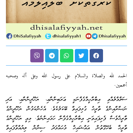
الحمد لله والصلاة والسلام على رسول الله وعلى آله وصحبه
أجمعين.
ސަލާމްލެއްވި އިބްރާހީމްގެފާނަކީ ޢަރަބިންނާއި، ޔަހޫދީންނާއި، އަދި
ނަޞާރާއިންގެ ތާރީޚު ގުޅިފައިވާ ބޭކަލެކެވެ. އެހެންކަމުން، ޔަހޫދީންގެ
ތާރީޚްވެސް ފެށިފައިވަނީ އިބްރާހީމްގެފާނާ ހަމައިންނެވެ. މިއީ ޔަހޫދީންގެ
ތާރީޚާ ބެހޭގޮތުން އައްޝައިޚް މުޙައްމަދު ސިނާން ލިޔުއްވާފައިވާ