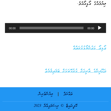
ލިޔުމެއްގެ އޯޑީއޯއެވެ.
Audio
00:00
00:00
Player
އޯޑިއޯ ޑައުންލޯޑުކުރައްވާ
ޔަހޫދީންގެ ތާރީޚަށް ކުރުގޮތަކަށް ބަލައިލުމެއް
ތަޢާރަފް
ލިޔުންތެރިން
ކޮޕީރައިޓް © ދިސަލަފިއްޔާ 2023