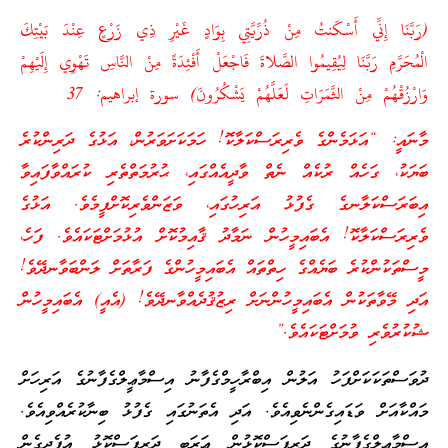
(رَبَّنَا إِنِّي أَسْكَنتُ مِنْ ذُرِّيَّتِي بِوَادٍ غَيْرِ ذِي زَرْعٍ عِنْدَ بَيْتِكَ
الْمُحَرَّمِ رَبَّنَا لِيُقِيمُوا الصَّلاةَ فَاجْعَلْ أَفْئِدَةً مِنْ النَّاسِ تَهْوِي إِلَيْهِمْ
وَارْزُقْهُمْ مِنْ الثَّمَرَاتِ لَعَلَّهُمْ يَشْكُرُونَ) سورة إبراهيم: 37
މާނައީ: “އަޅަމެންގެ ވެރިރަސްކަލާކޮ! ހަމަކަށަވަރުން، އަޅުގެ ދަރިންކުރެ
ބަޔަކު، ގަހެއް ރުކެއް ނެތް ވާދީއެއްގައި، ޙުރުމަތްތެރި ކުރައްވާފައިވާ
އިބަރަސްކަލާނގެ ގެފުޅު އަރިހުގައި، ވަޒަންވެރިކޮށްފީމެވެ. އަޅުގެ
ވެރިރަސްކަލާކޮ! އެބައިމީހުން ނަމާދު ޤާއިމުކޮށް އުޅުމަށްޓަކައެވެ. ފަހެ،
މީސްތަކުންކުރެ ބަޔެއްގެ ހިތްތައް އެބައިމީހުންގެ ފަރާތަށް ލަންބަވާނދޭވެ!
އަދި މޭވާތަކުން އެބައިމީހުންނަށް ރިޒުޤުދެއްވާނދޭވެ! (އެއީ) އެބައިމީހުން
ޝުކުރުވެރި ވުމަށްޓަކައެވެ.”
ދުވަސްތަކަކަށްފަހު އަލުން އިބްރާހީމްގެފާނު އިސްމާޢީލްގެފާނުގެ އަރިހަށް
މައްކާއަށް ވަޑައިގެންނެވިއެވެ. އަދި އެތަނުގައި ގެފުޅު ބިނާކުރެއްވިއެވެ.
އިސްމާޢީލްގެފާނުގެ ދަރިފަސްކޮޅުން ޢަރަބި ދަރިފަސްކޮޅު އުފެދިގެން