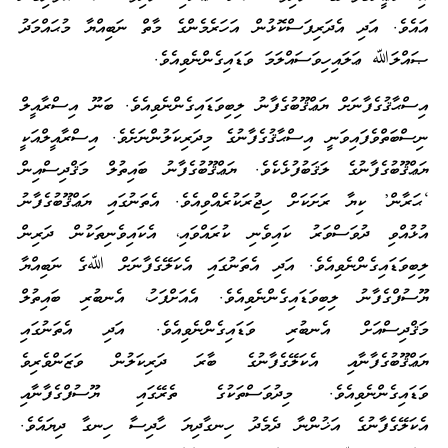
އައެވެ. އަދި އެދަރިފަސްކޮޅުން އަހަރެމެންގެ މާތް ނަބިއްޔާ މުޙައްމަދު
ޞައްލަﷲ ޢަލައިހިވަސައްލަމަ ވަޑައިގެންނެވިއެވެ.
އިސްޙާޤުގެފާނަށް ޔަޢްޤޫބުގެފާނު ލިބިވަޑައިގެންނެވިއެވެ. ބަނޫ އިސްރާއީލް
ނިސްބަތްވެފައިވަނީ އިސްޙާޤުގެފާނުގެ މިދަރިކަލުންނަށެވެ. އިސްރާއީލްއަކީ
ޔަޢްޤޫބުގެފާނުގެ ލަޤަބުފުޅެކެވެ. ޔަޢްޤޫބުގެފާނު ބައިތުލް މަޤްދިސްއިން
‘ޙަރާން’ ކިޔާ ރަށަކަށް ހިޖުރަކުރެއްވިއެވެ. އެތަނުގައި ޔަޢްޤޫބުގެފާނު
އުޅުއްވި ދުވަސްވަރު ކައިވެނި ކުރައްވައި، އެކައިވެނިތަކުން ދަރިން
ލިބިވަޑައިގެންނެވިއެވެ. އަދި އެތަނުގައި އެކަލޭގެފާނަށް ﷲގެ ނަބިއްޔާ
ޔޫސުފްގެފާނު ލިބިވަޑައިގެންނެވިއެވެ. އެއަށްފަހު، އެނބުރި ބައިތުލް
މަޤްދިސްއަށް އެނބުރި ވަޑައިގެންނެވިއެވެ. އަދި އެތަނުގައި
ޔަޢްޤޫބުގެފާނާއި އެކަލޭގެފާނުގެ ބާރަ ދަރިކަލުން ވަޒަންވެރިވެ
ވަޑައިގެންނެވިއެވެ. މިދުވަސްތަކުގެ ތެރޭގައި ޔޫސުފްގެފާނާއި
އެކަލޭގެފާނުގެ އަޚުންނާ ދެމެދު ހިނގާދިޔަ ހާދިސާ ހިނގާ ދިޔައެވެ.