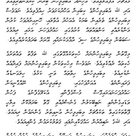
މައްޗަށް އުފުއްލެވިއެވެ. އެހިނދު އެބައިމީހުން ބިރުން ކިޔަމަންތެރިވިއެވެ
އަދި ﷲ އެބައިމީހުންގެ ކިބައިން އަހްދުކަށަވަރު ހިއްޕެވިއެވެ. ނަމަވެސް
މިބައިމީހުންގެ ތެރެއިން ބަޔަކު އެއަހުދު އުވާލައި، ހޮނިހިރުދުވަހު ކުރުން
މަނާކުރެއްވި ކަންތައްތައް ކުރުމުގައި ހައްދުފަހަނަ އަޅައި ދިޔުމުގެ
ސަބަބުން މިބައިމީހުންގެ ސިފަ ރާމާމަކުނަށާއި އޫރަށް ބަދަލުކުރެއްވިއެވެ.
މިގޮތުން މިބައިމީހުންނަށް ހެކިތަކެއްގޮތުގައި ﷲ ތަފާތު ވައްތަރުގެ
ހެކިތައް ދެއްކެވިއެވެ. ނަމަވެސް މިހެކިތަކުން މިބައިމީހުންނަށް ފައިދާއެއް
ނުކުރިއެވެ. މިބައިމީހުންގެ ހިތްތައް ވަނީ ކަޅުވެ، ހިލަގަނޑެއް
ފަދައިންނެވެ. އެއަށްފަހުގައި، މިބައިމީހުންގެ ނޭއްގާނީކަން
ހައްދުފަހަނައަޅައިގޮސް، މުސާގެފާނާއި އެކަލޭގެފާނުގެ ފަހުން
ވަޑައިގެންނެވި ނަބީބޭކަލުން ގެނެސްދެއްވި ގޮތް ބަދަލުކޮށް، އިލާހީ
ފޮތްތަކުގައިވާ ތަކެއްޗަށް މިބައިމީހުން އުނިއިތުރު ގެންނަމުން ދިޔައެވެ.
އަދި ﷲގެ ނަބިއްޔުން ޙައްޤަކާއިނުލައި ޤަތުލުކުރަމުން ގެންދިޔައެވެ.