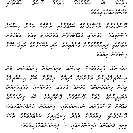
މިވާހަކަ ﷲ ސުބުޙާނަހޫ ވަތަޢާލާ ޔޫސުފް ސޫރަތުގައި
ބަޔާންކުރައްވާފައިވެއެވެ.
ޔޫސުފްގެފާނު، އެކަލޭގެފާނުގެ ބައްޕާފުޅާއި އެންމެހާ އަޚުން މިޞްރަށް
ގެންނެވިއެވެ. އެތަނުގައި ޔަޢްޤޫބުގެފާނު އަވަހާރަފުޅު ވިއެވެ. އެބޭކަލުން
އެތަނުގައި ދިރިއުޅުއްވަމުން ގެންދެވިއެވެ. އަދި އެބޭކަލުންގެ ދަރިފަސްކޮޅު
ގިނަވެގެން ދިޔައެވެ.
ދުވަސްތައް ފާއިތުވެގޮސް، މިޞްރުގެ ވެރިކަންކުރާ ފިރުޢައުނުން، ބަނޫ
އިސްރާއީލްގެމީހުން އަޅުންނަށް ހެދިއެވެ. މިގޮތުން، ބަނޫ އިސްރާއީލްގެ
މީހުން ފިރުޢައުނުންގެ އަޅުންގެ ގޮތުގައި ޒަމާންތަކެއް ވެފައިވަނިކޮށް،
އެބައިމީހުންގެ ގާތަށް މޫސާގެފާނު ފޮނުއްވިއެވެ. ﷲ، ފިރުޢައުނުގެ
މައްޗަށް މޫސާގެފާނަށް ނަޞްރުދެއްވައި، ފިރުޢައުނު ޣަރަޤުކުރެއްވިއެވެ.
މޫސާގެފާނާއި ފިރުޢައުނާ ދެމެދު ހިނގައިދިޔަ ކަންތައްތަކުގެ ވާހަކަ
ކީރިތި ޤުރުއާނުގެ އެކިތަންތަނުގައި ﷲ ޛިކުރުކުރައްވާފައިވެއެވެ.