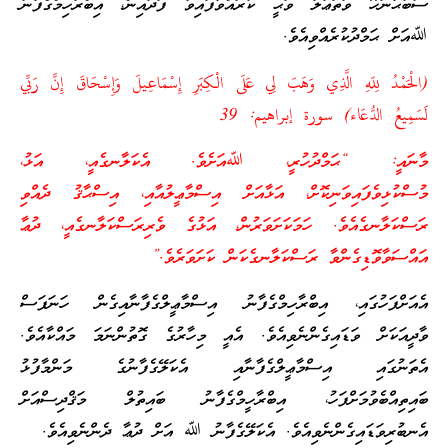
ސުބުޙާނަހޫ ވަތަޢާލާ ވަޙީ ކުރައްވާފައިވާ ފަދައިން، އިބްރާހިމްގެފާނު
ﷲއަށް ޙަމްދުކުރެއްވިއެވެ.
(الْحَمْدُ لِلّهِ الَّذِي وَهَبَ لِي عَلَى الْكِبَرِ إِسْمَاعِيلَ وَإِسْحَاقَ إِنَّ رَبِّي
لَسَمِيعُ الدُّعَاء) سورة إبراهيم: 39
މާނައީ: “ޙަމްދުހުރީ، ﷲއަށެވެ. އެކަލާނގެއީ، އަޅު،
މުސްކުޅިވެފައިވަނިކޮށް، އަޅާއަށް އިސްމާޢީލުއާއި، އިސްޙާޤު ދެއްވި
ރަސްކަލާނގެއެވެ. ހަމަކަށަވަރުން، އަޅުގެ ވެރިރަސްކަލާނގެއީ، ދުޢާ
އައްސަވާވޮޑިގެންވާ ރަސްކަލާނގެކަން ކަށަވަރެވެ.”
އެއަށްފަހުގައި، އިބްރާހިމްގެފާނު އިސްމާޢީލްގެފާނާއިގެން ހަނަފަސް
ވާދީއަކަށް ވަޑައިގެންނެވިއެވެ. އެއީ މިހާރުގެ ގޮތުންނަމަ މައްކާއެވެ.
އެތަނުގައި އިސްމާޢީލްގެފާނާއި އެކަލޭގެފާނުގެ މަންމާފުޅު
ބައިތިއްބެވުމަށްފަހު، އިބްރާހީމްގެފާނު ބައިތުލް މަޤްދިސްއަށް
އެނބުރިވަޑައިގެންނެވިއެވެ. އެކަލޭގެފާނު ﷲ އަށް ދުޢާ ދެންނެވިއެވެ.