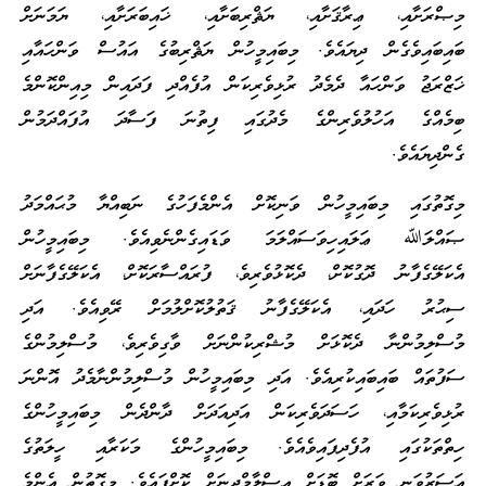
މިޞްރަށާއި، ޢިރާޤަށާއި، ޔަޘްރިބަށާއި، ޚައިބަރަށާއި، ޔަމަނަށް
ބައިބައިވެގެން ދިޔައެވެ. މިބައިމީހުން ޔަޘްރިބުގެ އައުސް ވަންހައާއި
ޚަޒްރަޖު ވަންހައާ ދެމެދު ރުޅިވެރިކަން އުފެއްދި ފަދައިން މިއިންކޮންމެ
ބިމެއްގެ އަހުލުވެރިންގެ މެދުގައި ފިތުނަ ފަސާދަ އުފައްދަމުން
ގެންދިޔައެވެ.
މިގޮތުގައި މިބައިމީހުން ވަނިކޮށް އެންމެފަހުގެ ނަބިއްޔާ މުޙައްމަދު
ޞައްލަﷲ ޢަލައިހިވަސައްލަމަ ވަޑައިގެންނެވިއެވެ. މިބައިމީހުން
އެކަލޭގެފާނު ދޮގުކޮށް، ދެކޮޅުވެރިވެ، ފުރައްސާރަކޮށް، އެކަލޭގެފާނަށް
ސިޙުރު ހަދައި، އެކަލޭގެފާނު ޤަތުލުކޮށްލުމަށް ރޭވިއެވެ. އަދި
މުސްލިމުންނާ ދެކޮޅަށް މުޝްރިކުންނަށް ވާގިވެރިވެ، މުސްލިމުންގެ
ސަފުތައް ބައިބައިކުރިއެވެ. އަދި މިބައިމީހުން މުސްލިމުންނާމެދު އޮންނަ
ރުޅިވެރިކަމާއި، ހަސަދަވެރިކަން އަދިއަދަށް ދާންދެން މިބައިމީހުންގެ
ހިތްތަކުގައި އުފެދިފައިވެއެވެ. މިބައިމީހުންގެ މަކަރާއި ހީލަތުގެ
އަސަރުވަނީ ވަރަށް ބޮޑަށް އިސްލާމްދީނަށް ކޮށްފައެވެ. މިގޮތުން އެންމެ