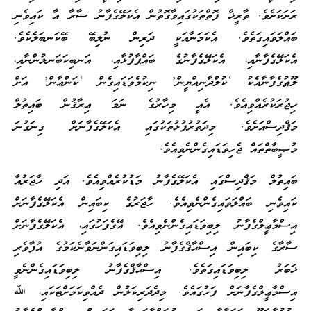
ރަށަކަށެވެ. ތާރީޚް ފޮތްތަކުގައިވާގޮތުން އެކަލޭގެފާނު ސާރާ އާ ކައިވެނި
ބައްލަވައިގަތެވެ. އެކަމަނާއަކީ ދަރިން ނުލިބޭ ބޭކަނބަލެކެވެ.
އެކަލޭގެފާނާއި، އެކަލޭގެފާނުގެ ބައްޕާފުޅާއި، އަނބިކަބަނލުންނާއި،
ލޫޠުގެފާނާއެކު ‘ކުލްދާނިއްޔީން’ ނިކުމެވަޑައިގެން ‘ކަންޢާން’ އަށް
ހިޖުރަކުރެއްވިއެވެ. އެއީ މިހާރުގެ ނަމަ ޢިރާޤުން ބައިތުލް
މަޤްދިސްއަށެވެ. މިދަތުރުފުޅުތަކުގައި އެކަލޭގެފާނަށް ގިނަގުނަ
މުޞީބާތްތައް ޖެހިވަޑައިގެންނެވިއެވެ.
ބައިތުލް މަޤްދިސްގައި އެކަލޭގެފާނު މަޑުކުރެއްވިއެވެ. އަދި ހާޖަރުއާ
ކައިވެނި ބައްލަވައިގެންނެވިއެވެ. ހާޖަރުގެ ކިބައިން އެކަލޭގެފާނަށް
އިސްމާޢީލްގެފާނު ލިބިވަޑައިގެންނެވިއެވެ. އޭގެފަހުގައި، އެކަލޭގެފާނަށް
ސާރާގެ ކިބައިން އިސްޙާޤްގެފާނު ލިބިވަޑައިގަންނަވާނެކަމުގެ އުފާވެރި
ޚަބަރު ލިބިވަޑައިގަތެވެ. އިސްޙާޤްގެފާނު ލިބިވަޑައިގެންނެވީ
އިސްމާޢީލްގެފާނަށް ފަހުގައެވެ. މިދެދަރިކަލުން ދެއްވިކަމަށްޓަކައި، ﷲ