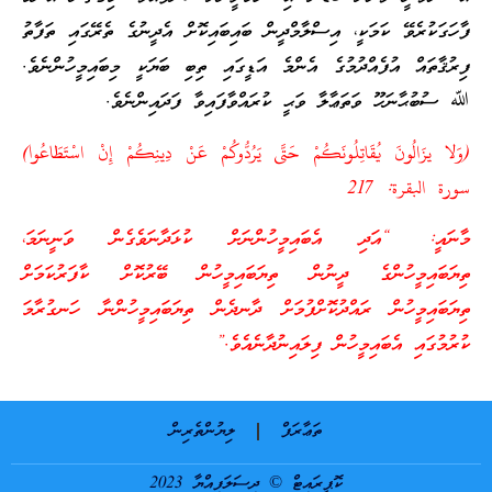
ފާހަގަކުރެވޭ ކަމަކީ، އިސްލާމްދީން ބައިބައިކޮށް އެދީނުގެ ތެރޭގައި ތަފާތު
ފިރުޤާތައް އުފެއްދުމުގެ އެންމެ އަޑީގައި ތިބި ބަޔަކީ މިބައިމީހުންނެވެ.
ﷲ ސުބުޙާނަހޫ ވަތަޢާލާ ވަޙީ ކުރައްވާފައިވާ ފަދައިންނެވެ.
(وَلا يزَالُونَ يُقَاتِلُونَكُمْ حَتَّى يَرُدُّوكُمْ عَنْ دِينِكُمْ إِنْ اسْتَطَاعُوا)
سورة البقرة: 217
މާނައީ: “އަދި އެބައިމީހުންނަށް ކުޅަދާނަވެގެން ވަނީނަމަ،
ތިޔަބައިމީހުންގެ ދީނުން ތިޔަބައިމީހުން ބޭރުކޮށް ކާފަރުކަމަށް
ތިޔަބައިމީހުން ރައްދުކޮށްފުމަށް ދާނދެން ތިޔަބައިމީހުންނާ ހަނގުރާމަ
ކުރުމުގައި އެބައިމީހުން ފިލައިނުދާނެއެވެ.”
ތަޢާރަފް
ލިޔުންތެރިން
ކޮޕީރައިޓް © ދިސަލަފިއްޔާ 2023