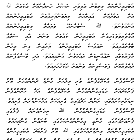
އެބައިމީހުންނަށް މިލިބުނު މަތިވެރި ނަޞްރު ހަނދާންކޮށް އެކަމަށް ﷲ
އަށް ޙަމްދުކޮށް، އެއިލާހަށް ކިޔަމަންތެރިވުމަށް އެބައިމީހުންނަށް
އެންގެވުނެވެ. ﷲ ސުބުޙާނަހޫ ވަތަޢާލާ މިބައިމީހުންނަށް
އޯގާތެރިވެވަޑައިގެން އެބައިމީހުން ކެއުމަށް މަންނަ އާއި ސަލްވާ
ބާވާލެއްވިއެވެ. ނަމަވެސް އެބައިމީހުންގެ ތެރެއިން ގިނަ މީހުން
ކާފަރުކަމާއި ނޭއްގާނީކަން ދައްކަމުން ގެންދިޔައެވެ. އަދި މޫސާގެފާނަށް
ދުއްތުރާކޮށް، ފަލަސްޠީނަށް ވަނުމަށް ދެކޮޅުހެދިއެވެ.
މޫސާގެފާނު، އެކަލޭގެފާނުގެ ވެރި އިލާހަށް މުނާޖާ ދެންނެވުމަށް ޠޫރު
ފަރުބަދައަށް ވަޑައިގެންނެވުމުން، އެކަލޭގެފާނުގެ އަޚް ހާރޫންގެފާނު
ނިކަމެތިކުރައްވައި، ރަނުން ހަދާފައިވާ ގެރިއަކަށް އަޅުކަންކުރަން ފެށިއެވެ.
މޫސާގެފާނު ވަޑައިގެންނެވުމުން، ﷲ ތިމަންމެނަށް ފާޅުގައި
ފެނުމަށްފަހުގައި މެނުވީ އީމާންނުވާނެކަމުގައި ބުނަމުން ގެންދިޔައެވެ.
އެބައިމީހުންނަށް އިންޒާރެއްކަމުގައި ﷲ ޠޫރު ފަރުބަދަ އެބައިމީހުންގެ