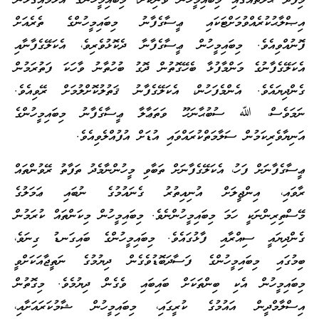
މިފަދަ ޙާލަތެއްގައި މިބައިމީހުން ވަނިކޮށް، މިބައިމީހުންގެ އުޅުމާއިގުޅުން
އިޞްލާޙުކުރެއްވުމަށްޓަކައި ޢީސާގެފާނު މިބައިމީހުންގެ ތެރެއަށް
ފޮނުއްވިއެވެ. މިބައިމީހުން ޢީސާގެފާނާ ދެކޮޅުވެރިވެ، އެކަލޭގެފާނާއި
އެކަލޭގެފާނުގެ މަންމާފުޅާ ބެހޭގޮތުން ދޮގު ބުހުތާނު ވާހަކަ ފަތުރަމުން
ގެންދިޔައެވެ. އެންމެފަހުން، އެކަލޭގެފާނު ޤަތުލުކޮށްލުމަށް ރޭވިއެވެ.
ނަމަވެސް، ﷲ ސުބުޙާނަހޫ ވަތަޢާލާ ޢީސާގެފާނު މިބައިމީހުންގެ
އަނިޔާވެރިކަމުން ސަލާމަތްކުރައްވައި އުޑަށް އުފުއްލެވިއެވެ.
ޢީސާގެފާނަށް ފަހު، އެކަލޭގެފާނަށް ތަބާވި މީހުންނާމެދު ތަފާތު ރޭވުންތައް
ރާވައި، އިންޖީލަށް އުނިއިތުރު ގެނައުމުގެ ނުބައި ޢަމަލުގެ
މޭސްތިރިންނަކީ ހަމަ މިބައިމީހުންނެވެ. މިބައިމީހުން މިކަންތައް ކުރަމުން
ގެންދިޔައީ ސިއްރާއި ފާޅުގައެވެ. މިބައިމީހުންގެ ބައިގަނޑު ގިނަވެ،
ބިމުގައި މިބައިމީހުންގެ ފަސާދަބޮޑުވެގެން ދިޔުމުގެ ނަތީޖާއަކަށްވީ
މިބައިމީހުން އެކި ބިންތަކަށް ބައިބައި ވެގެން ދިޔުމެވެ. މިގޮތުން
އިސްލާމްދީން އައުމުގެ ކުރީގައި، މިބައިމީހުން ޝާމުކަރައަށާއި،