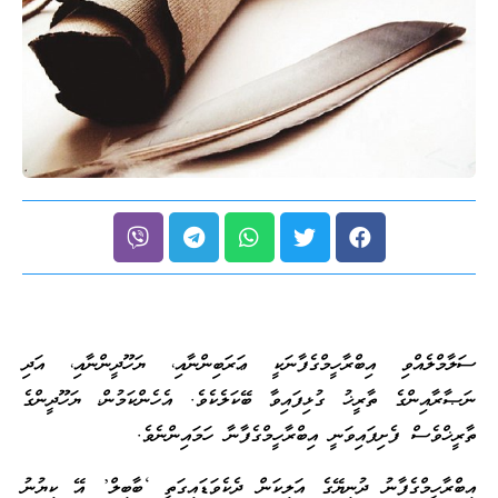
ސަލާމްލެއްވި އިބްރާހީމްގެފާނަކީ ޢަރަބިންނާއި، ޔަހޫދީންނާއި، އަދި
ނަޞާރާއިންގެ ތާރީޚު ގުޅިފައިވާ ބޭކަލެކެވެ. އެހެންކަމުން، ޔަހޫދީންގެ
ތާރީޚްވެސް ފެށިފައިވަނީ އިބްރާހީމްގެފާނާ ހަމައިންނެވެ.
އިބްރާހީމްގެފާނު ދުނިޔޭގެ އަލިކަން ދެކެވަޑައިގަތީ ‘ބާބިލް’ އޭ ކިޔުނު