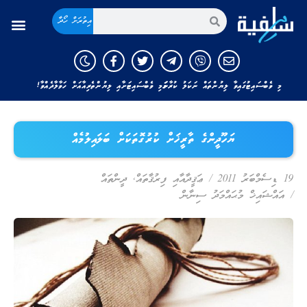
އިތުރަށް ހޯދާ
މި ވެބްސައިޓުގައިވާ ލިޔުންތައް ނަކަލު ކުރާނަމަ މި ވެބްސައިޓަށާއި ލިޔުންތެރިއާއަށް ހަވާލާދެއްވާ!
ޔަހޫދީންގެ ތާރީޚަށް ކުރުގޮތަކަށް ބަލައިލުމެއް
19 ޑިސެމްބަރު 2011
/
ޢަޤީދާއާއި ފިރުޤާތައް
,
ދީންތައް
/
އައްޝައިޚް މުޙައްމަދު ސިނާން