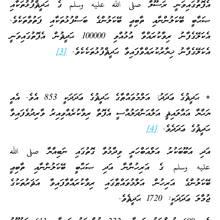
އެފޮތުގައިވަނީ ރަސޫލާ صلى الله عليه وسلم ގެ ޙަދީޘްފުޅުތަކާއި
ޞަޙާބީ ބޭކަލުންނާއި ތާބިޢީ ބޭކަލުންގެ ބަސްފުޅުތަކާއި ފަތުވާތަކެވެ.
އެކަލޭގެފާނު ރިވާކުރައްވާ އުޅުއްވި 100000 ޙަދީޘުން އެފޮތުގައިވަނީ
އެކަލޭގެފާނު ޚިޔާރުކުރައްވާފައިވާ ޙަދީޘްފުޅުތަކެކެވެ.
[3]
* ޙަދީޘުގެ ޢަދަދު: އަލްމުވައްޠާގެ ޙަދީޘުގެ ޢަދަދަކީ 853 އެވެ. އެއީ
ޔަޙްޔާ އައްލައިޘީ އަލްއަންދަލުއްސީ އެފޮތް ރިވާކުރެއްވިއިރު ވާރިދުވެފައިވާ
ޙަދީޘުގެ ޢަދަދެވެ.
[4]
އަދި އަބޫބަކުރު އަލްއަބްހަރީ ވިދާޅުވާ ގޮތުގައި ނަބިއްޔާ صلى الله
عليه وسلم ގެ އަރިހުންނާ އަދި ޞަޙާބީ ބޭކަލުންނާއި ތާބިޢީ
ބޭކަލުންގެ އަރިހުން އަލްމުވައްޠާގައި ރިވާކުރައްވާފައިވާ އަޘަރުތަކުގެ
ޖުމްލަ ޢަދަދަކީ: 1720 ޙަދީޘެވެ.