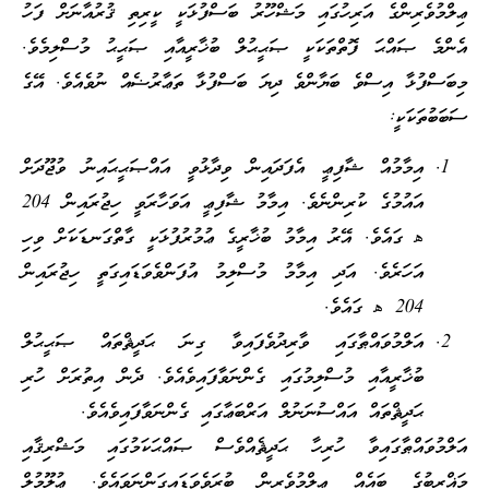
ޢިލްމުވެރިންގެ އަރިހުގައި މަޝްހޫރު ބަސްފުޅަކީ ކީރިތި ޤުރުއާނަށް ފަހު
އެންމެ ޞައްޙަ ފޮތްތަކަކީ ޞަޙީޙުލް ބުޚާރީއާއި ޞަޙީޙު މުސްލިމެވެ.
މިބަސްފުޅާ އިސްވެ ބަޔާންވެ ދިޔަ ބަސްފުޅާ ތަޢާރުޟެއް ނުވެއެވެ. އޭގެ
ސަބަބުތަކަކީ:
އިމާމުއް ޝާފިޢީ އެފަދައިން ވިދާޅުވީ އައްޞަޙީޙައިނު ވުޖޫދަށް
އައުމުގެ ކުރިންނެވެ. އިމާމު ޝާފިޢީ އަވަހާރަވީ ހިޖުރައިން 204
هـ ގައެވެ. އޭރު އިމާމު ބުޚާރީގެ ޢުމުރުފުޅަކީ ގާތްގަނޑަކަށް ވިހި
އަހަރެވެ. އަދި އިމާމު މުސްލިމު އުފަންވެވަޑައިގަތީ ހިޖުރައިން
204 هـ ގައެވެ.
އަލްމުވައްޠާގައި ވާރިދުވެފައިވާ ގިނަ ޙަދީޘްތައް ޞަޙީޙުލް
ބުޚާރީއާއި މުސްލިމުގައި ގެންނަވާފައިވެއެވެ. ދެން އިތުރަށް ހުރި
ޙަދީޘްތައް އައްސުނަނުލް އަރްބަޢާގައި ގެންނަވާފައިވެއެވެ.
އަލްމުވައްޠާގައިވާ ހުރިހާ ޙަދީޘެއްވެސް ޞައްޙަކަމުގައި މަޝްރިޤާއި
މަޣްރިބުގެ ބައެއް ޢިލްމުވެރިން ބުރަވެވަޑައިގަންނަވައެވެ. ޢުލޫމުލް