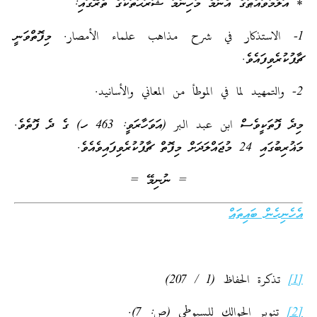
* އަލްމުވައްޠާގެ އެންމެ މުހިންމު ޝަރަޙަތަކުގެ ތެރޭގައި:
1- الاستذكار في شرح مذاهب علماء الأمصار. މިފޮތްވަނީ
ޗާޕުކުރެވިފައެވެ.
2- والتمهيد لما في الموطأ من المعاني والأسانيد.
މިދެ ފޮތަކީވެސް ابن عبد البر (އަވަހާރަވީ: 463 ހ) ގެ ދެ ފޮތެވެ.
މަޣުރިބުގައި 24 މުޖައްލަދަށް މިފޮތް ޗާޕުކުރެވިފައިވެއެވެ.
= ނުނިމޭ =
އެހެނިހެން ބައިތައް
[1]
تذكرة الحفاظ (1 / 207)
[2]
تنوير الحوالك للسيوطي (ص: 7).