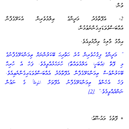
ވުން.
2- އެފޮތާމެދު މަދީނާގެ ޢިލްމުވެރިން އެކަލޭގެފާނާ
އެއްބަސްވެވަޑައިގެންނެވުމުން.
އިމާމު މާލިކު ވިދާޅުވިއެވެ.
” މަދީނާގެ ފިޤުހުވެރިން ކުރެ ހަތްދިހަ ބޭކަލުންނަށް ތިމަންކަލޭގެފާނުގެ
މި ފޮތް (އެބަހީ: އަލްމުވައްޠާ) ހުށަހެޅުއްވީމެވެ. ފަހެ އެ ހުރިހާ
ބޭކަލުންވެސް ތިމަންކަލޭގެފާނާ އެފޮތާމެދު އެއްބަސްވެވަޑައިގެންނެވިއެވެ.
ފަހެ އެހެންވެ ތިމަންކަލޭގެފާނު އެފޮތަށް الموطأ ގެ ނަމުން
ނަންދެއްވީމެވެ.”
[2]
* ފޮތުގެ މައުޟޫޢު: