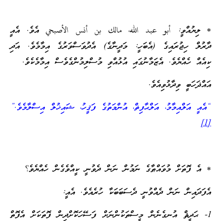
* ލިޔުއްވީ: أبو عبد الله، مالك بن أنس الأصبحي އެވެ. އެއީ
ދާރުލް ހިޖުރައިގެ (އެބަހީ: މަދީނާގެ) އެދުވަސްވަރުގެ އިމާމެވެ. އަދި
ކިއެއް ހެއްޔެވެ. އެޒަމާނުގައި އުޅުއްވި މުސްލިމުންގެވެސް އިމާމެކެވެ.
އައްޛަހަބީ ވިދާޅުވިއެވެ.
“އެއީ އަލްއިމާމު، އަލްޙާފިޡް، އުންމަތުގެ ފަޤީހު، ޝައިޚުލް އިސްލާމެވެ.”
[1]
* އެ ފޮތަށް މުވައްޠާގެ ނަމުން ނަން ދެވުނީ ކީއްވެގެން ހެއްޔެވެ؟
އެފަދައިން ނަން ދެއްވުނީ ދެސަބަބަކާ ހުރެއެވެ. އެއީ:
1- ޙަދީޘް އުނގެނެން މީސްތަކުންނަށް ފަސޭހަކޮށްދިން ފޮތަކަށް އެފޮތް