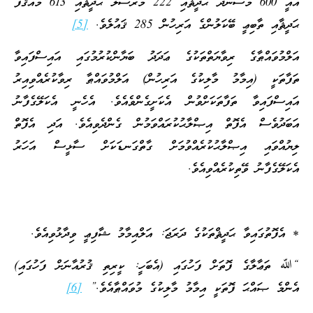
އެއީ 600 މުސްނަދު ޙަދީޘާއި 222 މުރްސަލު ޙަދީޘާއި 613 މައުޤޫފު
ޙަދީޘާއި ތާބިޢީ ބޭކަލުންގެ އަރިހުން 285 ޤައުލެވެ.
[5]
އަލްމުވައްޠާގެ ރިވާޔަތްތަކުގެ ޢަދަދު ބަޔާންކުރުމުގައި އައިސްފައިވާ
ތަފާތަކީ (އިމާމު މާލިކުގެ އަރިހުން) އަލްމުވައްޠާ ރިވާކުރެއްވިއިރު
އައިސްފައިވާ ތަފާތަކަށްވުން އެކަށީގެންވެއެވެ. އެހެނީ އެކަލޭގެފާނު
އަބަދުވެސް އެފޮތް އިޞްލާޙުކުރައްވަމުން ގެންދެވިއެވެ. އަދި އެފޮތް
ލިޔުއްވައި އިޞްލާޙުކުރެއްވުމަށް ގާތްގަނޑަކަށް ސާޅީސް އަހަރު
އެކަލޭގެފާނު ވޭތިކުރެއްވިއެވެ.
* އެފޮތުގައިވާ ޙަދީޘްތަކުގެ ދަރަޖަ: އަލްއިމާމު ޝާފިޢީ ވިދާޅުވިއެވެ.
“ﷲ ތަޢާލާގެ ފޮތަށް ފަހުގައި (އެބަހީ: ކީރިތި ޤުރުއާނަށް ފަހުގައި)
އެންމެ ޞައްޙަ ފޮތަކީ އިމާމު މާލިކުގެ މުވައްޠާއެވެ.”
[6]