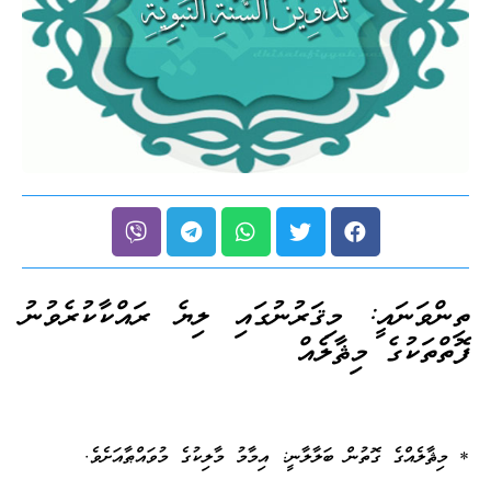
ތިންވަނައީ: މިޤަރުނުގައި ލިޔެ ރައްކާކުރެވުނު
ފޮތްތަކުގެ މިޘާލެއް
* މިޘާލެއްގެ ގޮތުން ބަލާލާނީ: އިމާމު މާލިކުގެ މުވައްޠާއަށެވެ.