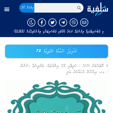
އިތުރަށް ހޯދާ
މި ވެބްސައިޓުގައިވާ ލިޔުންތައް ނަކަލު ކުރާނަމަ މި ވެބްސައިޓަށާއި ލިޔުންތެރިއާއަށް ހަވާލާދެއްވާ!
تَدْوِيْنُ السُّنَّةِ النَّبَوِيَّةِ 72
6 ނޮވެމްބަރު 2020
/
ޙަދީޘާއި އޭގެ ޢިލްމުތައް
,
ތަދުވީނުއް ސުންނާ
/
ޑރ. ޢިމްރާން މުޙައްމަދު ޢަލީ