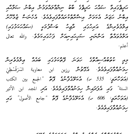
ޙަދީޘްގައިވާ ޞައްޙަ ޙަދީޘްގެ ބާބު ނިންމާލައްވަމުން އިބްނު ޞަލާޙާއި
އިބްނު ޙަޖަރު އެކަމަށް އިޝާރާތްކުރައްވާފައިވެއެވެ. އެހެނަސް ޖުމްހޫރު
ޢިލްމުވެރިންގެ އަރިހުގައި ރާޖިޙު ބަސްފުޅަކީ (ޞައްޙަކަމުގައި)
އަލްމުވައްޠާ އަންނަނީ ޞަޙީޙައިނިއަށް ފަހުގައިކަމެވެ. والله تعالى
أعلم.
މިއީ ކުތުބުއްސިއްތާގެ ހަވަނަ ފޮތްކަމުގައި ބައެއް ޢިލްމުވެރިން
ހިމަނުއްވާފައިވެއެވެ. އެގޮތުން رزين ابن معاوية السَرَقُسْطِيّ
(އަވަހާރަވީ: 535 ހ) އެކަލޭގެފާނުގެ ފޮތް “الجمع بين الكتب
الستة” ގައި އެފަދައިން ހިމަނުއްވާފައިވެއެވެ. އަދި المجد ابن الأثير
(އަވަހާރަވީ: 606 ހ) އެކަލޭގެފާނުގެ ފޮތް “جامع الأصول” ގައި
ހިމަނުއްވާފައިވެއެވެ.