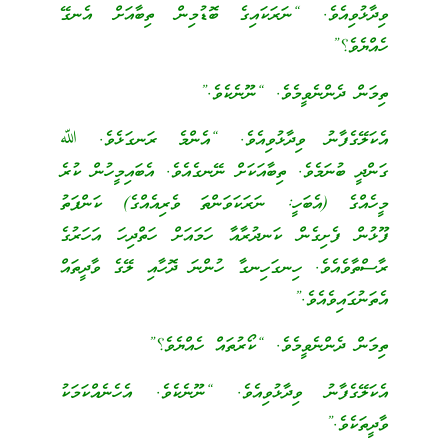
ވިދާޅުވިއެވެ. “ނަރަކައިގެ ބޮޑުމިން ތިބާއަށް އެނގޭ
ހެއްޔެވެ؟”
ތިމަން ދެންނެވީމެވެ. “ނޫނެކެވެ.”
އެކަލޭގެފާނު ވިދާޅުވިއެވެ. “އެންމެ ރަނގަޅެވެ. ﷲ
ގަންދީ ބުނަމެވެ. ތިބާއަކަށް ނޭނގެއެވެ. އެބައިމީހުން ކުރެ
މީހެއްގެ (އެބަހީ: ނަރަކަވަންތަ ވެރިއެއްގެ) ކަންފަތު
ފޫޅުން ފެށިގެން ކަނދުރާއާ ހަމައަށް ހަތްދިހަ އަހަރުގެ
ރާސްތާވެއެވެ. ހިނގަހިނގާ ހުންނަ ދޮހާއި ލޭގެ ވާދީތައް
އެތަނުގައިވެއެވެ.”
ތިމަން ދެންނެވީމެވެ. “ކޯރުތައް ހެއްޔެވެ؟”
އެކަލޭގެފާނު ވިދާޅުވިއެވެ. “ނޫނެކެވެ. އެހެނެއްކަމަކު
ވާދީތަކެވެ.”