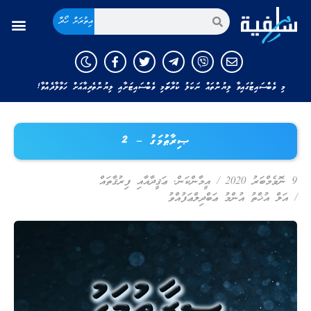
އިތުރަށް ހޯދާ
މި ވެބްސައިޓުގައިވާ ލިޔުންތައް ނަކަލު ކުރާނަމަ މި ވެބްސައިޓަށާއި ލިޔުންތެރިއާއަށް ހަވާލާދެއްވާ!
ޞިރާޠުމަގު – 2
9 ނޮވެމްބަރު 2020
/
އީމާންކަން
,
ޢަޤީދާއާއި ފިރުޤާތައް
/
އަލް އުޚްތު އުންމު ޢަބްދިލްޢަފުއްވު