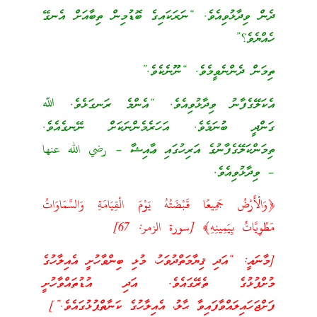
ދެން ވިދާޅުވިއެވެ. “ނަރަކައިގެ ބޮޑުމިން ތިބާއަށް އެނގޭ
ހެއްޔެވެ؟”
ތިމަން ދެންނެވީމެވެ. “ނޫނެކެވެ.”
އެކަލޭގެފާނު ވިދާޅުވިއެވެ. “އެންމެ ރަނގަޅެވެ. ﷲ
ގަންދީ ބުނަމެވެ. އަހަރެމެންނަކަށް ނޭނގެއެވެ.
ތިމަންކަލޭގެފާނުގެ އަރިހުގައި ޢާއިޝާ – رضي الله عنها
– ވިދާޅުވިއެވެ.
﴿وَالْأَرْضُ جَمِيعًا قَبْضَتُهُ يَوْمَ الْقِيَامَةِ وَالسَّمَاوَاتُ
مَطْوِيَّاتٌ بِيَمِينِهِ﴾ [سورة الزمر: 67]
[މާނައީ: “އަދި ޤިޔާމަތްދުވަހު، މުޅި ބިންވާހުށީ އެއިލާހުގެ
މުށްޕުޅުގެ ތެރޭގައެވެ. އަދި އުޑުތައްވާހުށީ
ފަށްޖަހައިލައްވާފައިވާ ޙާލު، އެއިލާހުގެ ކަނާތްޕުޅުގައެވެ.”]