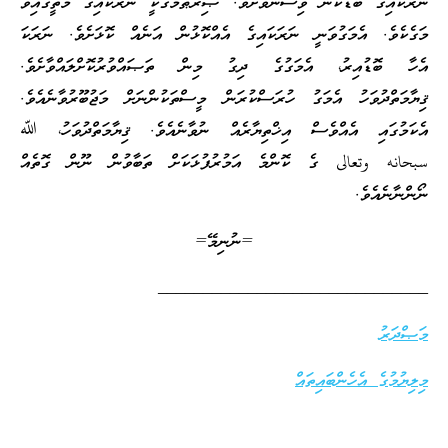
ނަރަކައިގެ ބޮޑުކަން ވިސްނަވާށެވެ. ޞިރާޠުމަގަކީ ނަރަކައިގެ މަތީގައިވާ
މަގެކެވެ. އެމަގުވަނީ ނަރަކައިގެ އެއްކޮޅުން އަނެއް ކޮޅަށެވެ. ނަރަކަ
އެހާ ބޮޑުއިރު، އެމަގުގެ ދިގު މިން ތަޞައްވުރުކޮށްލައްވާށެވެ.
ޤިޔާމަތްދުވަހު އެމަގު ހުރަސްކުރަން މީސްތަކުންނަށް މަޖުބޫރުވާނެއެވެ.
އެކަމުގައި އެއްވެސް އިޚްތިޔާރެއް ނުވާނެއެވެ. ޤިޔާމަތްދުވަހު، ﷲ
سبحانه وتعالى ގެ ކޮންމެ އަމުރުފުޅަކަށް ތަބާވުން ނޫން ގޮތެއް
ނޯންނާނެއެވެ.
=ނުނިމޭ=
______________________________
މަޞްދަރު
މިލިޔުމުގެ އެހެންބައިތައް