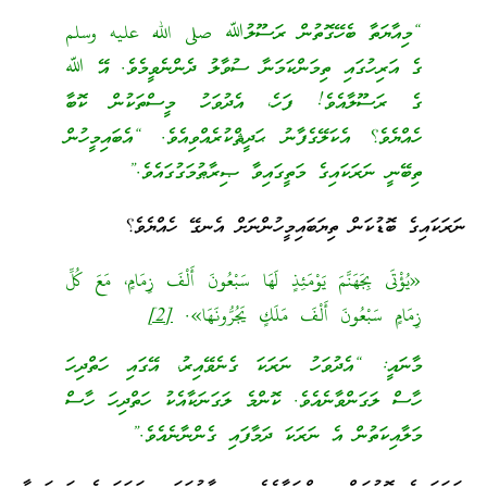
“މިއާޔަތާ ބެހޭގޮތުން ރަސޫލުﷲ صلى الله عليه وسلم
ގެ އަރިހުގައި ތިމަންކަމަނާ ސުވާލު ދެންނެވީމެވެ. އޭ ﷲ
ގެ ރަސޫލާއެވެ! ފަހެ، އެދުވަހު މީސްތަކުން ކޮބާ
ހެއްޔެވެ؟ އެކަލޭގެފާނު ޙަދީޘްކުރެއްވިއެވެ. “އެބައިމީހުން
ތިބޭނީ ނަރަކައިގެ މަތީގައިވާ ޞިރާޠުމަގުގައެވެ.”
ނަރަކައިގެ ބޮޑުކަން ތިޔަބައިމީހުންނަށް އެނގޭ ހެއްޔެވެ؟
«يُؤْتَى بِجَهَنَّمَ يَوْمَئِذٍ لَهَا سَبْعُونَ أَلْفَ زِمَامٍ، مَعَ كُلِّ
زِمَامٍ سَبْعُونَ أَلْفَ مَلَكٍ يَجُرُّونَهَا».
[2]
މާނައީ: “އެދުވަހު ނަރަކަ ގެނެވޭއިރު، އޭގައި ހަތްދިހަ
ހާސް ލަގަންވާނެއެވެ. ކޮންމެ ލަގަނަކާއެކު ހަތްދިހަ ހާސް
މަލާއިކަތުން އެ ނަރަކަ ދަމާފައި ގެންނާނެއެވެ.”