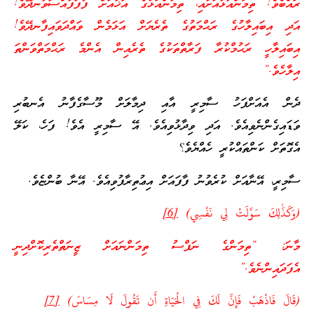
ރައްބެވެ! ތިމަންއަޅާއަށާއި، ތިމަންއަޅާގެ އަޚާއަށް ފާފަފުއްސަވާނދޭވެ!
އަދި އިބައިލާހުގެ ރަޙްމަތުގެ ތެރެޔަށް އަޅަމެން ވައްދަވައިފާނދޭވެ!
އިބައިލާހީ ރަޙުމްކުރާ ފަރާތްތަކުގެ ތެރެއިން އެންމެ ރަޙްމަތްވަންތަ
އިލާހެވެ.”
ދެން އެއަށްފަހު ސާމިރީ އާއި ދިމާލަށް މޫސާގެފާނު އެނބުރި
ވަޑައިގެންނެވިއެވެ. އަދި ވިދާޅުވިއެވެ. އޭ ސާމިރީ އެވެ! ފަހެ، ކަލޭ
އެގޮތަށް ކަންތައްކުރީ ހެއްޔެވެ؟
ސާމިރީ، އޭނާއަށް ކުރެވުނު ފާފައަށް އިޢުތިރާފުވިއެވެ. އޭނާ ބުންޏެވެ.
(وَكَذَٰلِكَ سَوَّلَتْ لِي نَفْسِي)
[6]
މާނަ: “ތިމަންގެ ނަފްސު ތިމަންނައަށް ޒީނަތްތެރިކޮށްދިނީ
އެފަދައިންނެވެ.”
(قَالَ فَاذْهَبْ فَإِنَّ لَكَ فِي الْحَيَاةِ أَن تَقُولَ لَا مِسَاسَ)
[7]