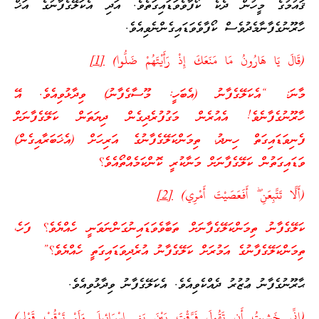
ޤައުމުގެ މީހުން ދެކެ ކޯފާވެވަޑައިގަތެވެ. އަދި އެކަލޭގެފާނުގެ އަޚް
ހާރޫނުގެފާނާމެދުވެސް ކޯފާވެވަޑައިގެންނެވިއެވެ.
(قَالَ يَا هَارُونُ مَا مَنَعَكَ إِذْ رَأَيْتَهُمْ ضَلُّوا)
[1]
މާނަ: “އެކަލޭގެފާނު (އެބަހީ: މޫސާގެފާނު) ވިދާޅުވިއެވެ. އޭ
ހާރޫނުގެފާނެވެ! އެއުރެން މަގުފުރެދިގެން ދިޔަތަން ކަލޭގެފާނަށް
ފެނިވަޑައިގަތް ހިނދު، ތިމަންކަލޭގެފާނުގެ އަރިހަށް (އެޚަބަރާއިގެން)
ވަޑައިގަތުން ކަލޭގެފާނަށް މަނާކުރީ ކޮންކަމެއްތޯއެވެ؟
(أَلَّا تَتَّبِعَنِ ۖ أَفَعَصَيْتَ أَمْرِي)
[2]
ކަލޭގެފާނު ތިމަންކަލޭގެފާނަށް ތަބާވެވަޑައިނުގަންނަވަނީ ހެއްޔެވެ؟ ފަހެ،
ތިމަންކަލޭގެފާނުގެ އަމުރަށް ކަލޭގެފާނު އުރެދިވަޑައިގަތީ ހެއްޔެވެ؟”
ޙާރޫނުގެފާނު ޢުޒުރު ދެއްކެވިއެވެ. އެކަލޭގެފާނު ވިދާޅުވިއެވެ.
(إِنِّي خَشِيتُ أَن تَقُولَ فَرَّقْتَ بَيْنَ بَنِي إِسْرَائِيلَ وَلَمْ تَرْقُبْ قَوْلِي)