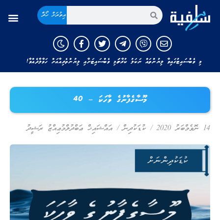
އިތުރަށް ހޯދާ
މި ވެބްސައިޓުގައިވާ ލިޔުންތައް ނަކަލު ކުރާނަމަ މި ވެބްސައިޓަށާއި ލިޔުންތެރިއާއަށް ހަވާލާދެއްވާ!
މޫސާގެފާނުގެ ވާހަކަ – 40
14 ނޮވެމްބަރު 2020
/
ކުޑަކުދިން
/
އައްޝައިޚް ޢަބްދުލްމުޢިއްޒު ރަޝީދު