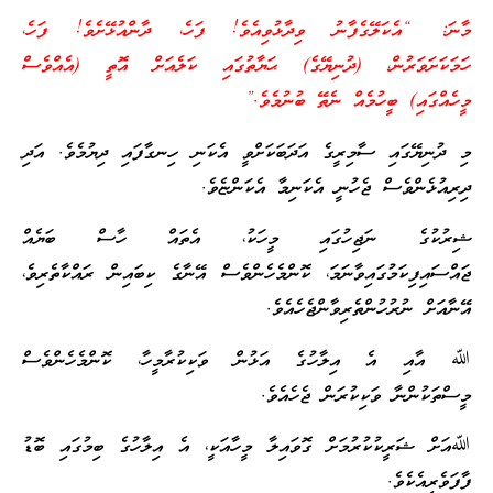
މާނަ: “އެކަލޭގެފާނު ވިދާޅުވިއެވެ! ފަހެ، ދާންއުޅޭށެވެ! ފަހެ،
ހަމަކަށަވަރުން، (ދުނިޔޭގެ) ޙަޔާތުގައި ކަލެއަށް އޮތީ (އެއްވެސް
މީހެއްގައި) ބީހުމެއް ނެތޭ ބުނުމެވެ.”
މި ދުނިޔޭގައި ސާމިރީގެ އަދަބަކަށްވީ އެކަނި ހިނގާފައި ދިޔުމެވެ. އަދި
ދިރިއުޅެންވެސް ޖެހުނީ އެކަނިމާ އެކަންޏެވެ.
ޝިރުކުގެ ނަޖިހުގައި މީހަކު، އެތައް ހާސް ބަޔެއް
ޖައްސައިފިކަމުގައިވާނަމަ، ކޮންމެހެންވެސް އޭނާގެ ކިބައިން ރައްކާތެރިވެ،
އޭނާއަށް ނުރުހުންތެރިވާންޖެހެއެވެ.
ﷲ އާއި އެ އިލާހުގެ އަޅުން ވަކިކުރާމީހާ، ކޮންމެހެންވެސް
މީސްތަކުންނާ ވަކިކުރަން ޖެހެއެވެ.
ﷲއަށް ޝަރީކުކުރުމަށް ގޮވައިލާ މީހާއަކީ، އެ އިލާހުގެ ބިމުގައި ބޮޑު
ފާފަވެރިއެކެވެ.