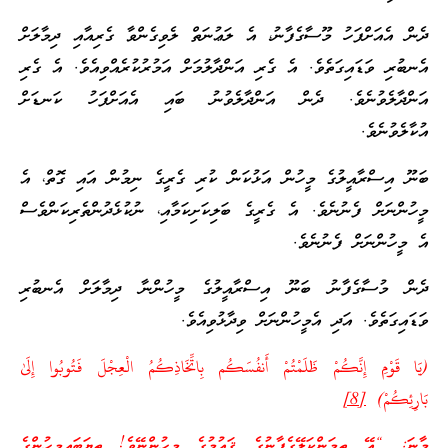
ދެން އެއަށްފަހު މޫސާގެފާނު، އެ ލަޢުނަތް ލެވިގެންވާ ގެރިއާއި ދިމާލަށް
އެނބުރި ވަޑައިގަތެވެ. އެ ގެރި އަންދާލުމަށް އަމުރުކުރެއްވިއެވެ. އެ ގެރި
އަންދާލެވުނެވެ. ދެން އަންދާލެވުނު ބައި އެއަށްފަހު ކަނޑަށް
އުކާލެވުނެވެ.
ބަނޫ އިސްރާއީލުގެ މީހުން އަޅުކަން ކުރި ގެރީގެ ނިމުން އައި ގޮތް، އެ
މީހުންނަށް ފެނުނެވެ. އެ ގެރީގެ ބަލިކަށިކަމާއި، ނުކުޅެދުންތެރިކަންވެސް
އެ މީހުންނަށް ފެނުނެވެ.
ދެން މުސާގެފާނު ބަނޫ އިސްރާއީލުގެ މީހުންނާ ދިމާލަށް އެނބުރި
ވަޑައިގަތެވެ. އަދި އެމީހުންނަށް ވިދާޅުވިއެވެ.
(يَا قَوْمِ إِنَّكُمْ ظَلَمْتُمْ أَنفُسَكُم بِاتِّخَاذِكُمُ الْعِجْلَ فَتُوبُوا إِلَىٰ
بَارِئِكُمْ)
[8]
މާނަ: “އޭ ތިމަންކަލޭގެފާނުގެ ޤައުމުގެ މީހުންނޭވެ! ތިޔަބައިމީހުންގެ