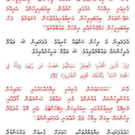
ގެރިއަކީ އިލާހަކު ކަމުގައި ހެދުމުން، ތިޔަބައިމީހުންގެ އަމިއްލަ
ނަފްސުތަކަށް ތިޔަބައިމީހުން އަނިޔާވެރިވެއްޖެކަން ކަށަވަރެވެ. ފަހެ،
ތިޔަބައިމީހުން ޚަލްޤުކުރެއްވި އިލާހަށް ތައުބާވާށެވެ!”
އެފަދައިން އެ މީހުން ކަންތައް ކުރިއެވެ. އެފަދައިން ﷲ ތަޢާލާ
އެމީހުންނަށް ތައުބާލެއްވިއެވެ. ﷲ ތަޢާލާ ވަޙީކުރެއްވިއެވެ.
(إِنَّ الَّذِينَ اتَّخَذُوا الْعِجْلَ سَيَنَالُهُمْ غَضَبٌ مِّن رَّبِّهِمْ وَذِلَّةٌ فِي
الْحَيَاةِ الدُّنْيَا ۚ وَكَذَٰلِكَ نَجْزِي الْمُفْتَرِينَ)
[9]
މާނަ: “ހަމަކަށަވަރުން، ގެރިޔަކީ، އިލާހެއްކަމުގައި ހަދައިގެން
އުޅުނުމީހުންނަށް، އެއުރެންގެ ވެރި ރައްބުގެ ޙަޟްރަތުން ކޯފާއާއި،
ދުނިޔޭގެ ދިރިއުޅުމުގައި ނިކަމެތިކަން ލިބޭހުށްޓެވެ. އަދި ދޮގު އުފައްދާ
މީހުންނަށް ތިމަން އިލާހު ޖަޒާ ދެއްވަނީ އެފަދައިންނެވެ.”
ހަމައެފަދައިން ޤިޔާމަތްދުވަހާއި ހަމައަށް ގެރިއަށް އަޅުކަންކުރާ