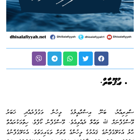
ޢުޤޫބާތް.
ސާމިރިއްޔު، ބަނޫ އިސްރާއީލުގެ މީހުން މަގުފުރެއްދި ޚަބަރު
މޫސާގެފާނަށް ﷲ ތަޢާލާ ދެއްވިއެވެ. މޫސާގެފާނު ކޯފާވެ، ހިތާމަކުރައްވާ
ޙާލު އެކަލޭގެފާނުގެ ޤައުމުގެ މީހުންގެ ގާތަށް ވަޑައިގަތެވެ. އެކަލޭގެފާނުގެ