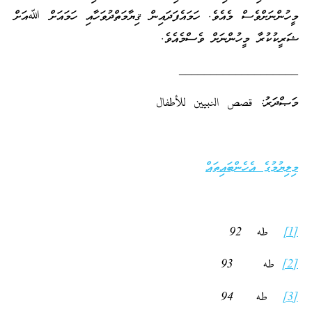
މީހުންނަށްވެސް މެއެވެ. ހަމައެފަދައިން ޤިޔާމަތްދުވަހާއި ހަމައަށް ﷲއަށް
ޝަރީކުކުރާ މީހުންނަށް ވެސްމެއެވެ.
___________________
މަޞްދަރު: قصص النبيين للأطفال
މިލިޔުމުގެ އެހެންބައިތައް
[1]
طه 92
[2]
طه 93
[3]
طه 94