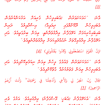
[3]
މާނަ: “ހަމަކަށަވަރުން، (އެބައިމީހުން ގެރިއަށް އަޅުކަންކުރުމުން،
އެބައިމީހުން ދޫކޮށްލާފައި ދިޔައީމާ) އިސްރާއީލުގެ ދަރިން
ބައިބައިކުރިކަމަށް ކަލޭގެފާނު ވިދާޅުވެދާނެތީ، ތިމަން ބިރުގަތީއެވެ. އަދި
ކަލޭގެފާނު ވިދާޅުވިގޮތަށް ނެހެއްދެވިކަމަށް ވިދާޅުވެދާނެތީއެވެ.”
(إِنَّ الْقَوْمَ اسْتَضْعَفُونِي وَكَادُوا يَقْتُلُونَنِي)
[4]
މާނަ: “ހަމަކަށަވަރުން، ޤައުމުގެ މީހުން ތިމަން ނިކަމެތިކޮށްފިއެވެ. އަދި
އެބައިމީހުން ތިމަން ޤަތުލުކުރުމާ ގާތްކޮށްފިއެވެ.”
(قَالَ رَبِّ اغْفِرْ لِي وَلِأَخِي وَأَدْخِلْنَا فِي رَحْمَتِكَ ۖ وَأَنتَ أَرْحَمُ
الرَّاحِمِينَ)
[5]
މާނަ: “އެކަލޭގެފާނު (އެބަހީ: މޫސާގެފާނު) ވިދާޅުވިއެވެ. އަޅުގެ ވެރި