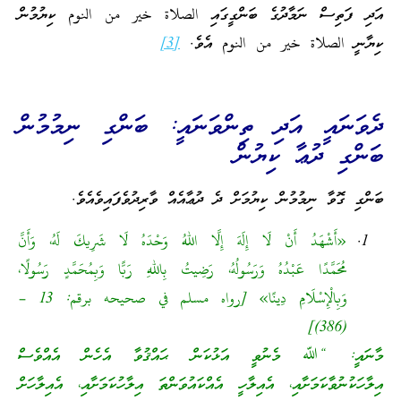
އަދި ފަތިސް ނަމާދުގެ ބަންގީގައި الصلاة خير من النوم ކިޔުމުން
ކިޔާނީ الصلاة خير من النوم އެވެ.
[3]
ދެވަނައީ އަދި ތިންވަނައީ: ބަންގި ނިމުމުން
ބަންގި ދުޢާ ކިޔުން
ބަންގި ގޮވާ ނިމުމުން ކިޔުމަށް ދެ ދުޢާއެއް ވާރިދުވެފައިވެއެވެ.
«أَشْهَدُ أَنْ لَا إِلَهَ إِلَّا اللهُ وَحْدَهُ لَا شَرِيكَ لَهُ، وَأَنَّ
مُحَمَّدًا عَبْدُهُ وَرَسُولُهُ، رَضِيتُ بِاللهِ رَبًّا وَبِمُحَمَّدٍ رَسُولًا،
وَبِالْإِسْلَامِ دِينًا» [رواه مسلم في صحيحه برقم: 13 –
(386)]
މާނައީ: “ﷲ މެނުވީ އަޅުކަން ޙައްޤުވާ އެހެން އެއްވެސް
އިލާހަކުނުވާކަމަށާއި، އެއިލާހީ އެއްކައުވަންތަ އިލާހުކަމަށާއި، އެއިލާހަށް