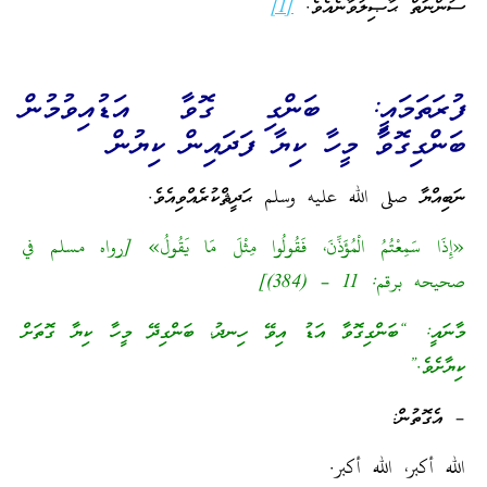
ސުންނަތް ޙާޞިލުވާނެއެވެ.
[1]
ފުރަތަމައީ: ބަންގި ގޮވާ އަޑުއިވުމުން
ބަންގިގޮވާ މީހާ ކިޔާ ފަދައިން ކިޔުން
ނަބިއްޔާ صلى الله عليه وسلم ޙަދީޘްކުރެއްވިއެވެ.
«إِذَا سَمِعْتُمُ الْمُؤَذِّنَ، فَقُولُوا مِثْلَ مَا يَقُولُ» [رواه مسلم في
صحيحه برقم: 11 – (384)]
މާނައީ: “ބަންގިގޮވާ އަޑު އިވޭ ހިނދު، ބަންގިދޭ މީހާ ކިޔާ ގޮތަށް
ކިޔާށެވެ.”
– އެގޮތުން:
الله أكبر، الله أكبر.