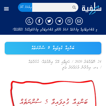
އިތުރަށް ހޯދާ
މި ވެބްސައިޓުގައިވާ ލިޔުންތައް ނަކަލު ކުރާނަމަ މި ވެބްސައިޓަށާއި ލިޔުންތެރިއާއަށް ހަވާލާދެއްވާ!
ބަންގިއާ ގުޅިފައިވާ 5 ސުންނަތެއް
24 ނޮވެމްބަރު 2020
/
ޙަދީޘާއި އޭގެ ޢިލްމުތައް
,
ޙުކުމްތައް
/
ޑރ. ޢިމްރާން މުޙައްމަދު ޢަލީ