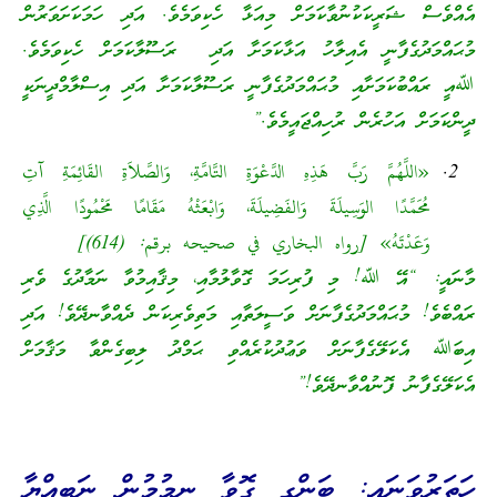
އެއްވެސް ޝަރީކަކުނުވާކަމަށް މިއަޅާ ހެކިވަމެވެ. އަދި ހަމަކަށަވަރުން
މުޙައްމަދުގެފާނީ އެއިލާހު އަޅާކަމަށާ އަދި ރަސޫލާކަމަށް ހެކިވަމެވެ.
ﷲއީ ރައްބުކަމަށާއި މުޙައްމަދުގެފާނީ ރަސޫލާކަމަށާ އަދި އިސްލާމްދީނަކީ
ދީންކަމަށް އަހުރެން ރުހިއްޖައީމެވެ.”
«اللَّهُمَّ رَبَّ هَذِهِ الدَّعْوَةِ التَّامَّةِ، وَالصَّلاَةِ القَائِمَةِ آتِ
مُحَمَّدًا الوَسِيلَةَ وَالفَضِيلَةَ، وَابْعَثْهُ مَقَامًا مَحْمُودًا الَّذِي
وَعَدْتَهُ» [رواه البخاري في صحيحه برقم: (614)]
މާނައީ: “އޭ ﷲ! މި ފުރިހަމަ ގޮވާލުމާއި، މިޤާއިމުވާ ނަމާދުގެ ވެރި
ރައްބެވެ! މުޙައްމަދުގެފާނަށް ވަސީލަތާއި މަތިވެރިކަން ދެއްވާނދޭވެ! އަދި
އިބަﷲ އެކަލޭގެފާނަށް ވަޢުދުކުރެއްވި ޙަމްދު ލިބިގެންވާ މަޤާމަށް
އެކަލޭގެފާނު ފޮނުއްވާނދޭވެ!”
ހަތަރުވަނައީ: ބަންގި ގޮވާ ނިމުމުން ނަބިއްޔާ