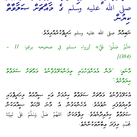
صلى الله عليه وسلم ގެ މައްޗަށް ޞަލަވާތް
ކިޔުން
ނަބިއްޔާ صلى الله عليه وسلم ޙަދީޘްކުރެއްވިއެވެ.
«ثُمَّ صَلُّوا عَلَيَّ» [رواه مسلم في صحيحه برقم: 11 –
(384)]
މާނައީ: “ދެން އެއަށްފަހުގައި ތިމަންކަލޭގެފާނުގެ މައްޗަށް ޞަލަވާތް
ކިޔަވާށެވެ.”
އެކަލޭގެފާނުގެ މައްޗަށް ޞަލަވާތް ކިޔުމަށް ވަކި ޞީޣާއެއް މިޙަދީޘްގައި
ވާރިދުވެފައި ނުވެއެވެ. އެހެންކަމުން އެ މާނަ ދޭހަވާ ޞީޣާއަކުން
ޞަލަވާތް ކިޔެވިދާނެއެވެ. މިޘާލަކަށް: اللهُمَّ صَلِّ وَسَلِّمْ عَلَى نَبِيِّنَا
مُحَمَّدٍ މިފަދަ ޢިބާރާތަކުންނެވެ.