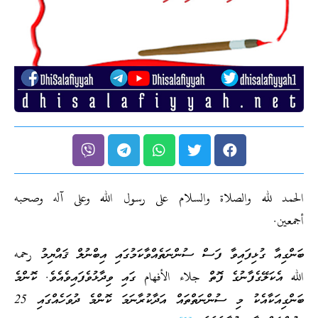
الحمد لله والصلاة والسلام على رسول الله وعلى آله وصحبه
أجمعين.
ބަންގިއާ ގުޅިފައިވާ ފަސް ސުންނަތެއްވާކަމުގައި އިބްނުލް ޤައްޔިމު رحمه
الله އެކަލޭގެފާނުގެ ފޮތް جلاء الأفهام ގައި ވިދާޅުވެފައިވެއެވެ. ކޮންމެ
ބަންގިއަކާއެކު މި ސުންނަތްތައް އަދާކުރާނަމަ ކޮންމެ ދުވަހެއްގައި 25