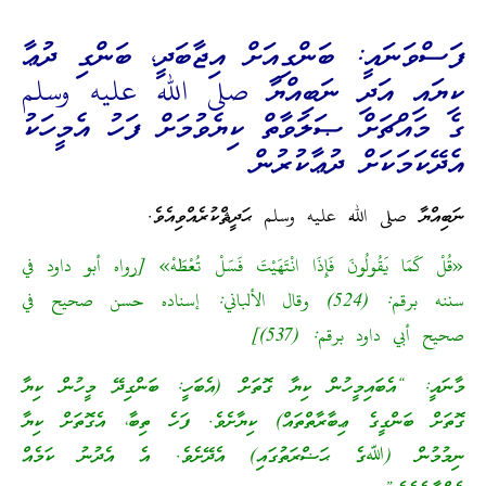
ފަސްވަނައީ: ބަންގިއަށް އިޖާބަދީ، ބަންގި ދުޢާ
ކިޔައި އަދި ނަބިއްޔާ صلى الله عليه وسلم
ގެ މައްޗަށް ޞަލަވާތް ކިޔެވުމަށް ފަހު އެމީހަކު
އެދޭކަމަކަށް ދުޢާކުރުން
ނަބިއްޔާ صلى الله عليه وسلم ޙަދީޘްކުރެއްވިއެވެ.
«قُلْ كَمَا يَقُولُونَ فَإِذَا انْتَهَيْتَ فَسَلْ تُعْطَهْ» [رواه أبو داود في
سننه برقم: (524) وقال الألباني: إسناده حسن صحيح في
صحيح أبي داود برقم: (537)]
މާނައީ: “އެބައިމީހުން ކިޔާ ގޮތަށް (އެބަހީ: ބަންގިދޭ މީހުން ކިޔާ
ގޮތަށް ބަންގީގެ ޢިބާރާތްތައް) ކިޔާށެވެ. ފަހެ ތިބާ، އެގޮތަށް ކިޔާ
ނިމުމުން (ﷲގެ ޙަޟްރަތުގައި) އެދޭށެވެ. އެ އެދުނު ކަމެއް