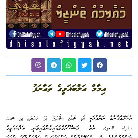
އިމާމް އަލްބަޣަވީގެ ތަޢާރަފު
އެކަލޭގެފާނުގެ ނަންފުޅަކީ أَبُو مُحَمَّدٍ الْحُسَيْنُ بْنُ مَسْعُودٍ بن محمد
الفراء البغوي އެވެ. މަޝްހޫރުވެވަޑައިގެންފައިވަނީ އަލްބަޣަވީގެ