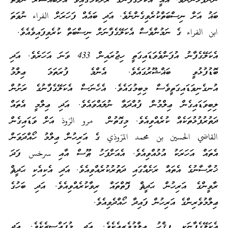
ނަންފުޅުންނެވެ. އެއީ އެކަލޭގެފާނުގެ ރަށްކަމުގައިވާ އަލްބަޣްޝޫރު ނުވަތަ
ބަޣު އަށް ނިސްބަތްކުރެވިގެންނެވެ. އަދި ބައެއް ފަހަރަށް الفراء ނުވަތަ
ابن الفراء ގެ ނަމުންވެސް އެކަލޭގެފާނަށް ނިސްބަތް ކުރެވިފައިވެއެވެ.
އެކަލޭގެފާނު އުފަންވެވަޑައިގަތީ ހިޖުރައިން 433 ވަނަ އަހަރެވެ. އަދި
ބޮޑުފުޅުވީ ބަޣްޝޫރުގައެވެ. އެންމެ ފުރަތަމަ ޢިލްމު
އުނގެނިވަޑައިގަތީވެސް މިބިމުގައެވެ. އެހެނަސް އެކަލޭގެފާނުގެ ރަށުން
ލިބިވަޑައިގެން ޢިލްމުން ފުއްދަވާ ނުލައްވައެވެ. އަދި ޢިލްމީ އެތައް
ދަތުރުފުޅުތަކެއް ކުރެއްވިއެވެ. މިގޮތުން مرو الرّوذ އަށް ވަޑައިގެން
القاضي الحسين بن محمد المرّوذي ގެ އަރިހުން ޢިލްމު ހޯއްދަވަން
އެތައް އަހަރަކު އުޅުއްވިއެވެ. އެއަށްފަހު ޠޫސް އާއި سرخس ފަދަ
ޚުރާސާނުގެ އެތައް ރަށެއްގައި ދަތުރުކުރެއްވިއެވެ. އަދި އެކިއެކި ޙަދީޘް
ރާވީންގެ އަރިހުން ޙަދީޘް ފޮތްތައް ރިވާކުރެއްވިއެވެ. އަދި ބަހުގެ
ޢިލްމުވެރިންގެ އަރިހުން ފައިދާ ހޯއްދެވިއެވެ.
އެކަލޭގެފާނަކީ ފިޤްހު ޢިލްމުވެރިއެކެވެ. އަދި މުފައްސިރެކެވެ. އަދި