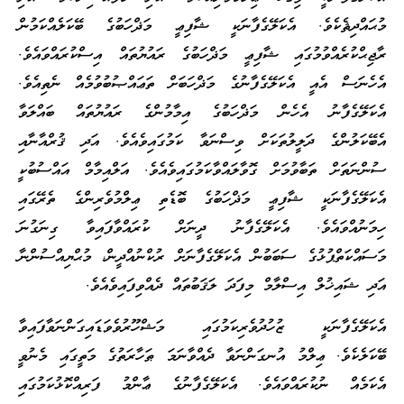
މުޙައްދިޘެކެވެ. އެކަލޭގެފާނަކީ ޝާފިޢީ މަޛްހަބުގެ ބޭކަލެއްކަމުން
ރާޖިޙްކުރެއްވުމުގައި ޝާފިޢީ މަޛްހަބުގެ ރައުޔުތައް އިސްކުރައްވައެވެ.
އެހެނަސް އެއީ އެކަލޭގެފާނުގެ މަޛްހަބަށް ތަޢައްޞުބުވުމެއް ނެތިއެވެ.
އެކަލޭގެފާނު އެހެން މަޛްހަބުގެ އިމާމުންގެ ރައުޔުތައް ބައްލަވާ
އެބޭކަލުންގެ ދަލީލުތަކަށް ވިސްނަވާ ކަމުގައިވެއެވެ. އަދި ޤުރްއާނާއި
ސުންނަތަށް ތަބާވުމަށް ގޮވާލައްވާކަމުގައިވެއެވެ. އަލްއިމާމް އައްސުބުކީ
އެކަލޭގެފާނަކީ ޝާފިޢީ މަޛްހަބުގެ ބޮޑެތި ޢިލްމުވެރިންގެ ތެރޭގައި
ހިމަނުއްވައެވެ. އެކަލޭގެފާނު ދީނަށް ކުރައްވާފައިވާ ގިނަގުނަ
މަސައްކަތްޕުޅުގެ ސަބަބުން އެކަލޭގެފާނަށް ރުކްނުއްދީން، މުޙްޔިއްސުންނާ
އަދި ޝައިޚުލް އިސްލާމް މިފަދަ ލަޤަބުތައް ދެއްވިފައިވެއެވެ.
އެކަލޭގެފާނަކީ ޒުހުދުވެރިކަމުގައި މަޝްހޫރުވެވަޑައިގަންނަވާފައިވާ
ބޭކަލެކެވެ. ޢިލްމު އުނގަންނަވާ ދެއްވާނަމަ ޠަހާރަތުގެ މަތީގައި މެނުވީ
އެކަމެއް ނުކުރައްވައެވެ. އެކަލޭގެފާނުގެ ޢާންމު ފަރިއްކޮޅުކަމުގައި