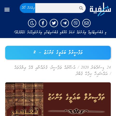
އިތުރަށް ހޯދާ
މި ވެބްސައިޓުގައިވާ ލިޔުންތައް ނަކަލު ކުރާނަމަ މި ވެބްސައިޓަށާއި ލިޔުންތެރިއާއަށް ހަވާލާދެއްވާ!
ތަފްސީރުލް ބަޣަވީގެ މަންހަޖު – 2
24 ޑިސެމްބަރު 2020
/
އުޞޫލުއް ތަފްސީރު
,
ޤުރުއާނާއި އޭގެ ޢިލްމުތައް
/
އައްޝައިޚާ ކިފާޙް ޤުބާދު