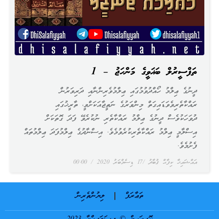
ތަފްސީރުލް ބަޣަވީގެ މަންހަޖު – 1
ދީނުގެ ޢިލްމު ހޯއްދުވުމުގައި ޢިލްމުވެރިންނާއި ދަރިވަރުން
ރައްކާތެރިވެވަޑައިގަތް މިންވަރުގެ ނަތީޖާއަކަށްވީ، ތާރީޚުގައި
ދުވަހަކުވެސް ދީނުގެ ޢިލްމު ރައްކާތެރި ނުކުރެވޭ ފަދަ ގޮތަކަށް
އިސްލާމީ ޢިލްމު ރައްކާތެރިކުރެވުމެވެ. އިސްނާދުގެ ޢިލްމުފަދަ ޢިލްމުތައް
ފެށުމެވެ.
އައްޝައިޚާ ކިފާޙް ޤުބާދު
17 ޑިސެމްބަރު 2020
00:00
ތަޢާރަފް
ލިޔުންތެރިން