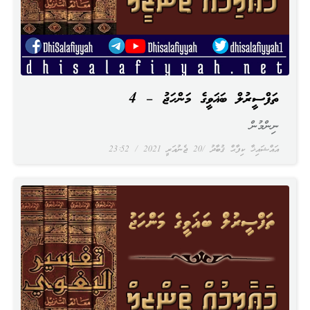
ތަފްސީރުލް ބަޣަވީގެ މަންހަޖު – 4
ނިންމުން
އައްޝައިޚާ ކިފާޙް ޤުބާދު
20 ޖެނުއަރީ 2021
23:52