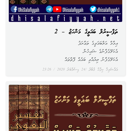
ތަފްސީރުލް ބަޣަވީގެ މަންހަޖު – 2
އިމާމް އަލްބަޣަވީގެ ތަޢާރަފު
އެކަލޭގެފާނުގެ ޝައިޚުން
އެކަލޭގެފާނު ލިޔުއްވި ބައެއް ފޮތްތައް
އައްޝައިޚާ ކިފާޙް ޤުބާދު
24 ޑިސެމްބަރު 2020
23:26