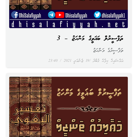
ތަފްސީރުލް ބަޣަވީގެ މަންހަޖު – 3
ތަފްސީރުގެ މަންހަޖު
އައްޝައިޚާ ކިފާޙް ޤުބާދު
19 ޖެނުއަރީ 2021
23:40