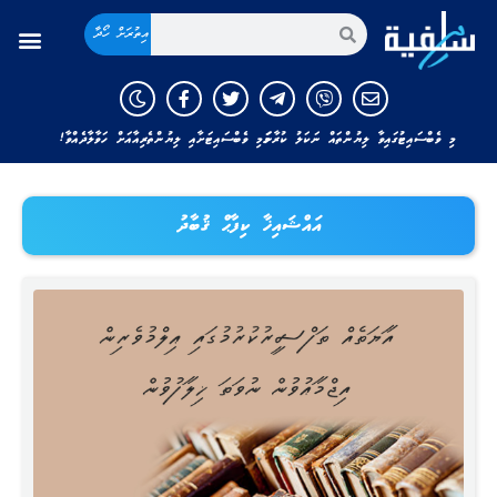
އިތުރަށް ހޯދާ
މި ވެބްސައިޓުގައިވާ ލިޔުންތައް ނަކަލު ކުރާނަމަ މި ވެބްސައިޓަށާއި ލިޔުންތެރިއާއަށް ހަވާލާދެއްވާ!
އައްޝައިޚާ ކިފާޙް ޤުބާދު