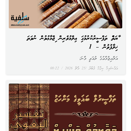
އާޔަތެއް ތަފްސީރުކުރުމުގައި ޢިލްމުވެރިން އިޖްމާޢުވުން ނުވަތަ
ޚިލާފުވުން – 1
އަލްއިޖްމާޢުގެ ލުޣަވީ މާނަ:
އައްޝައިޚާ ކިފާޙް ޤުބާދު
25 މާޗް 2026
08:22