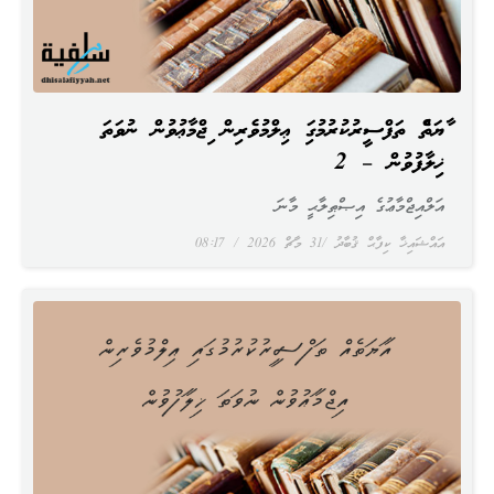
އާޔަތެއް ތަފްސީރުކުރުމުގައި ޢިލްމުވެރިން އިޖްމާޢުވުން ނުވަތަ
ޚިލާފުވުން – 2
އަލްއިޖްމާޢުގެ އިޞްޠިލާޙީ މާނަ
އައްޝައިޚާ ކިފާޙް ޤުބާދު
31 މާޗް 2026
08:17