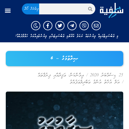
އިތުރަށް ހޯދާ
މި ވެބްސައިޓުގައިވާ ލިޔުންތައް ނަކަލު ކުރާނަމަ މި ވެބްސައިޓަށާއި ލިޔުންތެރިއާއަށް ހަވާލާދެއްވާ!
ޞިރާޠުމަގު – 6
25 ޑިސެމްބަރު 2020
/
އީމާންކަން
,
ޢަޤީދާއާއި ފިރުޤާތައް
/
އަލް އުޚްތު އުންމު ޢަބްދިލްޢަފުއްވު