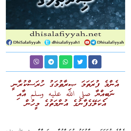
އެންމެ ފުރަތަމަ ޞިރާޠުމަގު ހުރަސްކުރާނީ
ނަބިއްޔާ صلى الله عليه وسلم އާއި
އެކަލޭގެފާނުގެ އުންމަތުގެ މީހުން