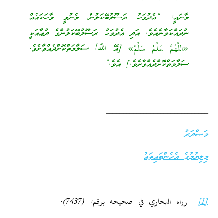
މާނައީ: “އެދުވަހު ރަސޫލުބޭކަލުން މެނުވީ ވާހަކައެއް
ނުދައްކަވާނެއެވެ. އަދި އެދުވަހު ރަސޫލުބޭކަލުންގެ ދުޢާއަކީ
«اللَّهُمَّ سَلِّمْ سَلِّمْ» [އޭ ﷲ! ސަލާމަތްކޮށްދެއްވާށެވެ.
ސަލާމަތްކޮށްދެއްވާށެވެ.] އެވެ.”
______________________________
މަޞްދަރު
މިލިޔުމުގެ އެހެންބައިތައް
[1]
رواه البخاري في صحيحه برقم: (7437).