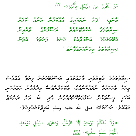
[2]
مَنْ يَجُوزُ مِنَ الرُّسُلِ بِأُمَّتِهِ».
މާނައީ: “ފަހެ ނަރަކައިގެ އެއްކޮޅުން އަނެއް ކޮޅަށް
ޞިރާޠުމަގު ބެހެއްޓޭނެއެވެ. ރަސޫލުންގެ ތެރެއިން
އެބޭކަލެއްގެ އުންމަތާއެކު އެންމެ ފުރަތަމަ އެތަން
(ޞިރާޠުމަގު ތިމަންކަލޭގެފާނެވެ.”
ޞިރާޠުމަގުގެ އެބިރުވެރި މާހައުލުގައި ރަސޫލުބޭކަލުން ފިޔަވާ އެއްވެސް
މީހަކު ވާހަކައެއް ނުދައްކާނެއެވެ. އެބޭކަލުންވެސް ވިދާޅުވާނެ ހަމައެކަނި
ބަހަކީ މީސްތަކުން ސަލާމަތްކޮށްދެއްވުން އެދި ﷲ އަށް ދަންނަވާ
ދުޢާއެވެ. ރަސޫލުﷲ صلى الله عليه وسلم ޙަދީޘްކުރެއްވިއެވެ.
«وَلاَ يَتَكَلَّمُ يَوْمَئِذٍ إِلَّا الرُّسُلُ، وَدَعْوَى الرُّسُلِ يَوْمَئِذٍ:
اللَّهُمَّ سَلِّمْ سَلِّمْ».
[3]