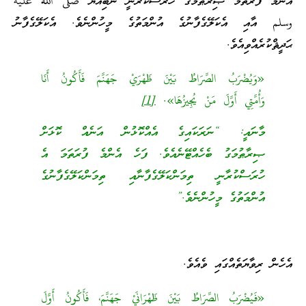
އެންމެ ފުރަތަމަ ޞިރާޠުމަގު ހުރަސްކުރާނީ ނަބިއްޔާ صلى الله عليه
وسلم އާއި އެކަލޭގެފާނުގެ އުންމަތުގެ މީހުންނެވެ. އެކަލޭގެފާނު
ޙަދީޘްކުރެއްވިއެވެ.
«وَيُضْرَبُ الصِّرَاطُ بَيْنَ ظَهْرَيْ جَهَنَّمَ فَأَكُونُ أَنَا
وَأُمَّتِي أَوَّلَ مَنْ يُجِيزُهَا».
[1]
މާނައީ: “ނަރަކައިގެ އެއްކޮޅުން އަނެއް ކޮޅަށް
ޞިރާޠުމަގު ބެހެއްޓޭނެއެވެ. ފަހެ އެންމެ ފުރަތަމަ އެ
ހުރަސްކުރާނީ ތިމަންކަލޭގެފާނާއި ތިމަންކަލޭގެފާނުގެ
އުންމަތުގެ މީހުންނެވެ.”
އެހެން ރިވާޔަތެއްގައި ވެއެވެ.
«فَيُضْرَبُ الصِّرَاطُ بَيْنَ ظَهْرَانَيْ جَهَنَّمَ، فَأَكُونُ أَوَّلَ