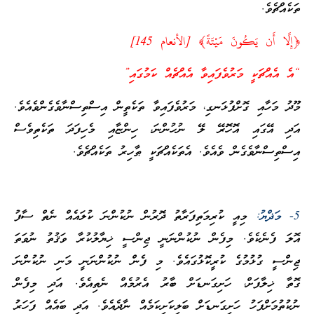
ތަކެއްޗެވެ.
﴿إِلَّا أَن يَكُونَ مَيْتَةً﴾ [الأنعام 145]
“އެ އެއްޗަކީ މަރުވެފައިވާ އެއްޗެއް ކަމުގައި”
މޫދު މަހާއި ގޮށްފުޅަނގި، މަރުވެފައިވާ ތަކެތީން އިސްތިސްނާވެގެންވެއެވެ.
އަދި އޭގައި އޮހޮރޭ ލޭ ނުހުންނަ، ހިންޏާއި މެހިފަދަ ތަކެތިވެސް
އިސްތިސްނާވެގެން ވެއެވެ. އެތަކެއްޗަކީ ޠާހިރު ތަކެއްޗެވެ.
5- މަޛްޔު:
މިއީ ކުރިމަތިފަރާތު ދޮރުން ނުކުންނަ ކުލައެއް ނެތް ސާފު
އޮލަ ފެނެކެވެ. މިފެން ނުކުންނަނީ ޖިންސީ ޚިޔާލުކުރާ ވަޤުތު ނުވަތަ
ޖިންސީ ގުޅުމުގެ ކުރީކޮޅުގައެވެ. މި ފެން ނުކުންނަނީ މަނި ނުކުންނަ
ގޮތާ ޚިލާފަށް، ހަށިގަނޑަށް ބާރު އެރުމެއް ނެތިއެވެ. އަދި މިފެން
ނުކުތުމަށްފަހު ހަށިގަނޑަށް ބަލިކަށިކަމެއް ނާދެއެވެ. އަދި ބައެއް ފަހަރު