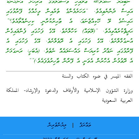
“ނަބިއްޔާ ޞައްލަﷲ ޢަލައިހި ވަސައްލަމަގެ އަރިހަށް އަންހެނަކު
އައިސް ދެންނެވިއެވެ. “އަހަރެމެންގެ ތެރެއިން މީހެއްގެ ފޭރާމުގައި
ޙައިޟުގެ ލޭ ހޭކިއްޖެނަމަ، އެ ޠާޙިރުކުރާނީ ކިހިނެއްތޯއެވެ؟”
ޙަދީޘްކުރެއްވިއެވެ. “(ލޭތައް) ކަހާލާށެވެ. އޭގެ ފަހުގައި ފެންލައިގެން
އުނގުޅާލާށެވެ. އޭގެ ފަހުގައި އެ ދޮވެލާށެވެ. އޭގެ ފަހުގައި އެ
ފޭރާމުގައި ނަމާދު ކުރިޔަސް މައްސަލައެއް ނެތެވެ. (އެބަހީ: ރަނގަޅަށް
އެ ދޮވުމުން އެހާރުން އެވަނީ އެ ފޭރާން ޠާހިރުވެފައެވެ.)””
الفقه الميسر في ضوء الكتاب والسنة
وزارة الشؤون الإسلامية والأوقاف والدعوة والإرشاد- المملكة
العربية السعودية
ތަޢާރަފް
ލިޔުންތެރިން