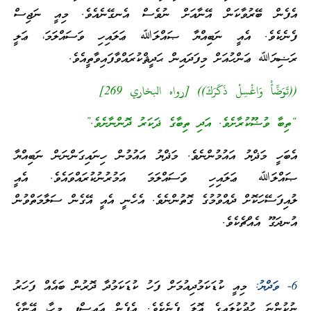
އެފެން ބޭރުވާކަން އޭނާއަށް ނުވެސް އެނގޭނެއެވެ. މިއީ ނަޖިސް
ފެނެކެވެ. އެއީ ނަބިއްޔާ ޞައްލަﷲ ޢަލައިހި ވަސައްލަމަ، ޢަލީ
ރަޟިޔަﷲ ޢަންހުއަށް މިފަދައިން ޙަދީޘްކުރައްވާފައިވާތީއެވެ.
((تَوَضَّأْ وَاغْسِلْ ذَكَرَكَ)) [رواه البخاري 269]
“ތިބާ ވުޟޫކުރާށެވެ. އަދި ތިބާގެ ޛަކަރު ދޮންނާށެވެ.”
އެބަހީ މަޛްޔު އައުމުންނެވެ. މަޛްޔު އައުމުން ހިނައިގަންނަން ނަބިއްޔާ
ޞައްލަﷲ ޢަލައިހި ވަސައްލަމަ އަމުރުނުކުރައްވައެވެ. އެއީ
ލުއިފަސޭހަކޮށް ދެއްވުމުގެ ގޮތުންނެވެ. އެހެނީ އެއީ އޭގެން ސަލާމަތްވުން
އުނދަގޫ އެއްޗެކެވެ.
6- ވަދްޔު:
މިއީ ކުޑަކަމުދިއުމަށް ފަހު ކުޑަކަމުދާ ދޮރުން ބައެއް ފަހަރު
ނުކުންނަ ހުދުކުލައިގެ އޮލަ ފެނެކެވެ. އެފެން އައިސްފި މީހާ، އޭނާގެ