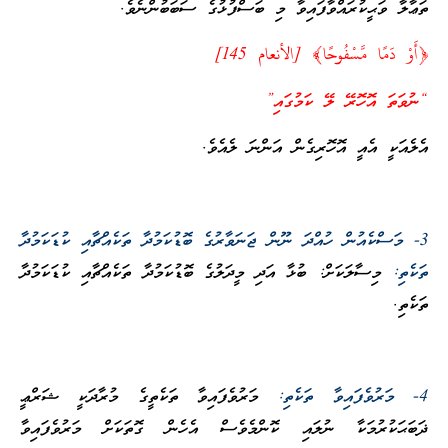
ތަޢާލާ ވަޙީކުރައްވާފައިވާ މި ބަސްފުޅުގެ ސަބަބުންނެވެ.
﴿أَوْ دَمًا مَّسْفُوحًا﴾ [الأنعام 145]
“ނުވަތަ އޮހޮރޭ ލޭ ކަމުގައި”
އެލެއަކީ އެއީ އޮހޮރިގެން އަންނަ ލެއެވެ.
3- މަސްކެއުން ހުއްދަ ނޫން ޖަނަވާރުގެ ބޮޑުކަމުދާ ތަކެއްޗާއި ކުޑަކަމުދާ
ތަކެތި:
މިސާލަކަށް: ބުޅާ އަދި މީދަލުގެ ބޮޑުކަމުދާ ތަކެއްޗާއި ކުޑަކަމުދާ
ތަކެތި.
4- މަރުވެފައިވާ ތަކެތި:
މަރުވެފައިވާ ތަކެތީގެ މުރާދަކީ ޝަރްޢީ
ޛަބަޙަކުރުމަކާ ނުލައި ކޮންމެވެސް އެހެން ގޮތަކަށް މަރުވެފައިވާ