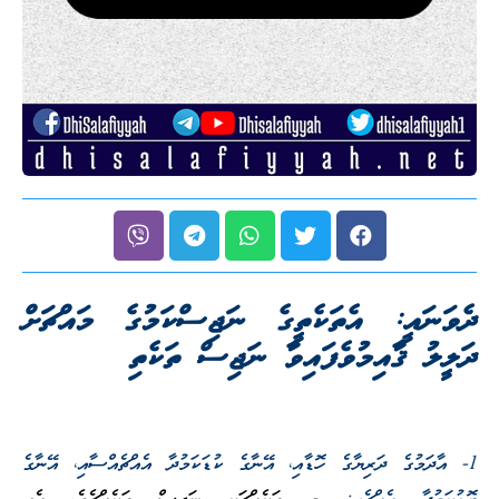
ދެވަނައީ: އެތަކެތީގެ ނަޖިސްކަމުގެ މައްޗަށް
ދަލީލު ޤާއިމުވެފައިވާ ނަޖިސް ތަކެތި
1- އާދަމުގެ ދަރިޔާގެ ހޮޑާއި، އޭނާގެ ކުޑަކަމުދާ އެއްޗެއްސާއި، އޭނާގެ