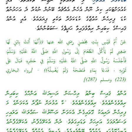
ބޮޑުކަމުދާ އެއްޗެހި:
މި ތަކެއްޗަކީ ނަޖިސް ތަކެއްޗެވެ. އެއީ
ކެއުމަށްޓަކައި ކިރު ނޫން އެހެން އެއްޗެއް ބޭނުން ނުކުރާ ދެ އަހަރުނުވާ
ކުޑަ ފިރިހެން ކުއްޖާގެ ކުޑަކަމުދާ ތަކެތި ފިޔަވައެވެ. އެއީ އުންމު
ޤައިސްގެ ކިބައިން ރިވާވެފައިވާ ޙަދީޘްގެ ސަބަބުންނެވެ.
عَنْ أُمِّ قَيْسٍ بِنْتِ مِحْصَنٍ رضي الله عنها ((أَنَّهَا أَتَتْ بِابْنٍ لَهَا
صَغِيرٍ لَمْ يَأْكُلْ الطَّعَامَ إِلَى رَسُولِ اللَّهِ صَلَّى اللَّهُ عَلَيْهِ وَسَلَّمَ،
فَأَجْلَسَهُ رَسُولُ اللَّهِ صَلَّى اللَّهُ عَلَيْهِ وَسَلَّمَ فِي حَجْرِهِ، فَبَالَ عَلَى
ثَوْبِهِ ، فَدَعَا بِمَاءٍ فَنَضَحَهُ وَلَمْ يَغْسِلْهُ)) . [رواه البخاري
(223) ومسلم (287)]
އުންމު ޤައިސް ބިންތު މިޙްޞަން ރަޟިޔަﷲ ޢަންހާގެ ކިބައިން
ރިވާވެގެންވެއެވެ. ރިވާވެގެންވެއެވެ. “ކާ އުމުރަށް ނުފޯރާ އެކަމަނާގެ ޅަ
ފިރިހެން ދަރިއަކު ގޮވައިގެން އެކަމަނާ ރަސޫލުﷲ ޞައްލަﷲ ޢަލައިހި
ވަސައްލަމަގެ އަރިހަށް ވަޑައިގަތެވެ. ދެން އެކަލޭގެފާނު، އެކަލޭގެފާނުގެ
އުނގުކޮޅުގައި އެކުއްޖާ ބޭންދެވިއެވެ. އެހިނދު އެކުއްޖާ އެކަލޭގެފާނުގެ