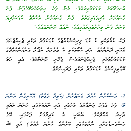
އުނގުކޮޅަށް ކުޑަކަމުދިޔައެވެ. ދެން ފަހެ އިތުރުއެކަލޭގެފާނު ފެން
ގެނައުމަށް އެދިވަޑައިގަތެވެ. ފެން ގެނައުމުން އެކުއްޖާ ކުޑަކަމުދިޔަ
ތަނަށް ފެން ވިހުރުވައިލެއްވިއެވެ. ނުއެއް ދޮންނަވައެވެ.”
ފަހެ، ކާބޯތަކެތި ކާ ކުޑަ ފިރިހެންކުއްޖާގެ ކުޑަކަމުދާ ތަކެތި ޖެހިއްޖެނަމަ
ޖެހޭނީ ދޮންނާށެވެ. އަދި ކާބޯތަކެތި ކާ ޢުމުރަށް ނުފޯރާ އަންހެންކުއްޖާގެ
ކުޑަކަމުދާތަކެތި ޖެހިއްޖެނަމަވެސް ޖެހޭނީ ދޮންނާށެވެ. އެއީ ހަމަ
ބޮޑެތިމީހުންގެ ކުޑަކަމުދާ ތަކެތި ފަދައިންނެވެ.
2- މަސްކެޔުން ހުއްދަ ޖަނަވާރުން (ކަތިލާ ވަގުތު) އޮހޮރިގެން އަންނަ
ލޭ:
ފަހެ އެފަދަ ޖަނަވާރުގެ މަހުގައި އަދި ނާރުތަކުގައި ހުންނަ ލެޔަކީ
ޠާހިރު އެއްޗެކެވެ. (އެބަހީ: އެ ކަތިލުމަށް ފަހުގައި، އޭގެ
މަސްގަނޑުގަޔާއި ނާރުތަކުގައި ބޭރުނުވެ ހުންނަ ލެއެވެ.) އެއީ ﷲ