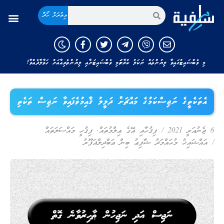
އިތުރަށް ހޯދާ
މި ވެބްސައިޓުގައިވާ ލިޔުންތައް ނަކަލު ކުރާނަމަ މި ވެބްސައިޓަށާއި ލިޔުންތެރިއާއަށް ހަވާލާދެއްވާ!
އެތަކެތީގެ ނަޖިސްކަމުގެ މައްޗަށް ދަލީލު ޤާއިމުވެފައިވާ ނަޖިސް ތަކެތި
6 ޖެނުއަރީ 2021
/
ފިޤުހާއި އޭގެ ޢިލްމުތައް
,
ފިޤުހީ މައްސަލަތައް
/
އައްޝައިޚު މުޙައްމަދު ޝާފިޢު ބިން ޢަބްދިލްޣަފޫރު