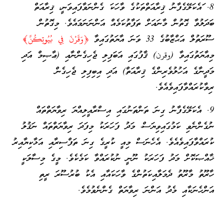
8. ައެކަލޭގެފާނު ޤިރާއަތްތަކުގެ ވާހަކަ ގެންނަވާފައިވަނީ، ޤިރާއަތް
ބަދަލުވާ ގޮތުން މާނައަށް ތަފާތުކަމެއް އަންނަނަމައެވެ. މިގޮތުން
ސޫރަތުލް އަޙްޒާބުގެ 33 ވަނަ އާޔަތުގައިވާ
﴿وَقَرْنَ فِي بُيُوتِكُنَّ﴾
މިއާޔަތުގައިވާ (وقرن) ޤާފުގައި އަބަފިލި ޖެހިގެންނާއި (ޢާޞިމް އަދި
މަދީނާގެ އަހުލުވެރިންގެ ޤިރާއަތް) އަދި އިބިފިލި ޖެހިގެން
ރިވާކުރައްވާފައިވެއެވެ.
9. އެކަލޭގެފާނު ގިނަ ތަންތަނުގައި އިސްރާއީލިއްޔަ ރިވާޔަތްތައް
ނުގެންނެވި ކަމުގައިވިޔަސް، މަދު ފަހަރަކު މިފަދަ ރިވާޔަތްތައް ނަޤުލު
ކުރައްވާފައިވެއެވެ. އެހެނަސް މިއީ ކުރީގެ ގިނަ ތަފްސިރާއި އަޅާކިޔާއިރު
ޚާއްޞަކޮށް މަދު ފަހަރަކު ނޫނީ ނުކުރައްވާ ކަމެކެވެ. މީގެ މިސާލަކީ
ހާރޫތު މާރޫތު ދެމަލާއިކަތުންގެ ވާހަކައާއި އެކު ބުރުސޫރަ ރީތި
އަންހެނަކާއި މެދު އަންނަ ރިވާޔަތް ގެންނެވުމެވެ.