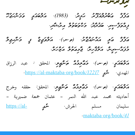
ރިފަރެންސް
ޢަފާފް ޢަބްދުލްޣަފޫރު ޙަމީދު. (1983). އަލްބަޣަވީ ވަމަންހަޖުހޫ
ފިއްތަފްސީރި. ބަޣުދާދު: މަކްތަބަތުލް އިރުޝާދި.
ޢަފާފް ޢަލީ އައްނައްޖާރު. (ތ.ނ.). އަލްވަޖީޒް ފީ މަނާހިޖިލް
މުފައްސިރީން. އަލްޤާހިރާ: ޖާމިޢަތުލް އަޒްހަރް.
އަލްބަޣަވީ. (ތ.ނ.). މަޢާލިމުއް ތަންޒީލި. المحقق : عبد الرزاق
المهدي. ނެގީ
https://al-maktaba.org/book/12217
.
އަލްބަޣަވީ. (ތ.ނ.). މަޢާލިމުއް ތަންޒީލި. المحقق: حققه وخرج
أحاديثه محمد عبد الله النمر – عثمان جمعة ضميرية –
سليمان مسلم الحرش. ނެގީ
https://al-
.
maktaba.org/book/41