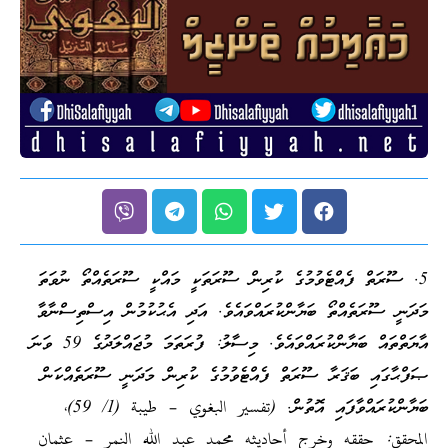
5. ސޫރަތް ފެއްޓެވުމުގެ ކުރިން ސޫރަތަކީ މައްކީ ސޫރަތެއްތޯ ނުވަތަ
މަދަނީ ސޫރަތެއްތޯ ބަޔާންކުރައްވައެވެ. އަދި އެޙުކުމުން އިސްތިސްނާވާ
އާޔަތްތައް ބަޔާންކުރައްވައެވެ. މިސާލު: ފުރަތަމަ މުޖައްލަދުގެ 59 ވަނަ
ޞަފްޙާގައި ބަޤަރާ ސޫރަތް ފެއްޓެވުމުގެ ކުރިން މަދަނީ ސޫރަތެއްކަން
ބަޔާންކުރައްވާފައި އޮތުން. (تفسير البغوي – طيبة (1/ 59)،
المحقق: حققه وخرج أحاديثه محمد عبد الله النمر – عثمان