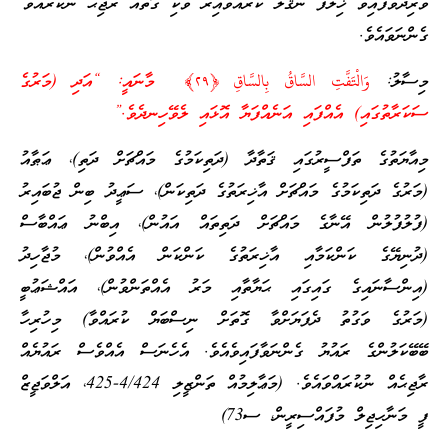
ވާރިދުވެފައިވާ ޚިލާފު ނަޤުލު ކުރައްވާއިރު ވަކި ގޮތެއް ރާޖިޙު ނުކުރައްވާ
ގެންނަވައެވެ.
މިސާލު:
وَالْتَفَّتِ السَّاقُ بِالسَّاقِ ﴿٢٩﴾ މާނައީ: “އަދި (މަރުގެ
ސަކަރާތުގައި) އެއްފައި އަނެއްފަޔާ އޮޅައި ލެވޭހިނދެވެ.”
މިއާޔަތުގެ ތަފްސީރުގައި ޤަތާދާ (ދަތިކަމުގެ މައްޗަށް ދަތި)، ޢަޠާއު
(މަރުގެ ދަތިކަމުގެ މައްޗަށް އާޚިރަތުގެ ދަތިކަން)، ސަޢީދު ބިން ޖުބައިރު
(ފުލުފުލުން އޭނާގެ މައްޗަށް ދަތިތައް އައުން)، އިބްނު ޢައްބާސް
(ދުނިޔޭގެ ކަންކަމާއި އާޚިރަތުގެ ކަންކަން އެއްވުން)، މުޖާހިދު
(އިންސާނައިގެ ގައިގައި ޙަޔާތާއި މަރު އެއްތަންވުން)، އައްޝަޢުބީ
(މަރުގެ ވަގުތު ދެފަޔަށްވާ ގޮތަށް ނިސްބަޔް ކުރައްވާ) މިހުރިހާ
ބޭބޭކަލުންގެ ރައުޔު ގެންނަވާފައިވެއެވެ. އެހެނަސް އެއްވެސް ރައުޔެއް
ރާޖިޙެއް ނުކުރައްވައެވެ. (މަޢާލިމުއް ތަންޒީލި 4/424-425، އަލްވަޖީޒް
ފީ މަނާހިޖިލް މުފައްސިރީން، ސ73)