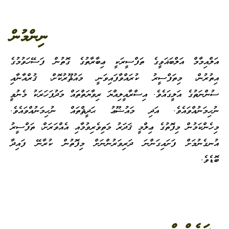
ނިންމުން
އަލްއިމާމް އަލްބަޣަވީގެ ތަފްސީރަކީ ޢިބާރާތުގެ ގޮތުން ފަސޭހަވުމުގެ
އިތުރުން، މިތަފްސީރު ކުރައްވާފައިވަނީ މައުޘޫރުކޮށް، ޤުރްއާނާއި
ސުންނަތުގެ އަލީގައެވެ. އިސްރާއީލިއްޔަ ރިވާޔަތްތައް މަދުފަހަރަކު މެނުވީ
ނުހިމަނުއްވައެވެ. އަދި މައުޟޫޢު ޙަދީޘްތައް ނުހިމަނުއްވައެވެ.
މިހެންކަމުން މިފޮތުގެ ޢިލްމީ ޤަދަރު މަތިވެރިވުމާއި އެއްވަރަށް، ތަފްސީރު
އުނގެނުމަށް ފަށައިގަންނަ ދަރިވަރުންނަށް މިފޮތުން ކުރާނޭ ފައިދާ
ބޮޑެވެ.