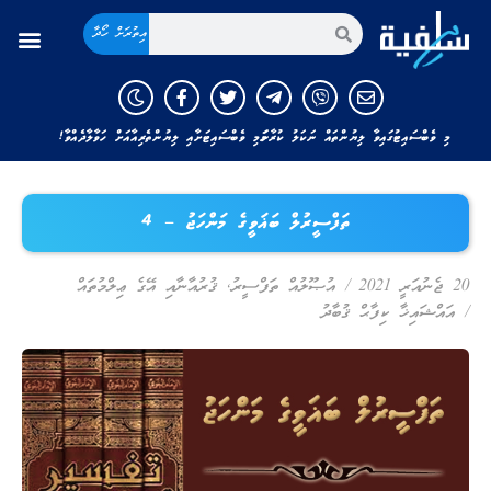
އިތުރަށް ހޯދާ
މި ވެބްސައިޓުގައިވާ ލިޔުންތައް ނަކަލު ކުރާނަމަ މި ވެބްސައިޓަށާއި ލިޔުންތެރިއާއަށް ހަވާލާދެއްވާ!
ތަފްސީރުލް ބަޣަވީގެ މަންހަޖު – 4
20 ޖެނުއަރީ 2021
/
އުޞޫލުއް ތަފްސީރު
,
ޤުރުއާނާއި އޭގެ ޢިލްމުތައް
/
އައްޝައިޚާ ކިފާޙް ޤުބާދު