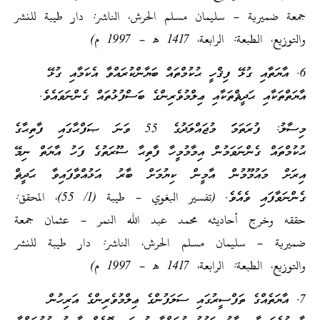
جمعة ضميرية – سليمان مسلم الحرش، الناشر: دار طيبة للنشر
والتوزيع، الطبعة: الرابعة، 1417 هـ – 1997 م)
6. އާޔަތާއި ގުޅޭ ފިޤްހީ ޙުކުމްތައް ބަޔާންކުރައްވާ އެކަމާއި ގުޅޭ
އާޔަތްތަކާއި ޙަދީޘްތަކާއި ޢިލްމުވެރިންގެ ބަސްފުޅުތައް ގެންނަވައެވެ.
މިސާލު: ފުރަތަމަަ މުޖައްލަދުގެ 55 ވަނަ ޞަފްޙާގައި ފާތިޙާގެ
ޙުކުމްތައް ގެންނަވަމުން އިމާމުމީހާ ފާތިޙާ ސޫރަތުގެ ފަހު އާޔަތް ނިމޭ
އިރަށް މައުމޫމުން އާމީން ކިޔުމަށް ބާރު އަޅުއްވާފައިވާ ޙަދީޡް
ގެންނަވާފައި ވެއެވެ. (تفسير البغوي – طيبة (1/ 55)، المحقق:
حققه وخرج أحاديثه محمد عبد الله النمر – عثمان جمعة
ضميرية – سليمان مسلم الحرش، الناشر: دار طيبة للنشر
والتوزيع، الطبعة: الرابعة، 1417 هـ – 1997 م)
7. އާޔަތެއްގެ ތަފްސީރުގައި ސަލަފުންގެ ޢިލްމުވެރިންގެ އަރިހުން