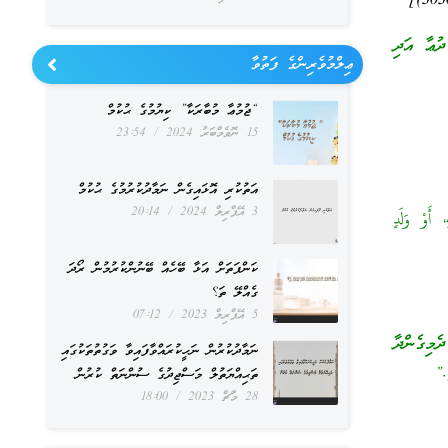
ދުޢާ އަދި
ޢިލްމުވެރިންގެ ފަތުވާ
“ޖުމުޢާ މުބާރަކާ” ކިޔުމުގެ ޙުކުމް
15 ނޮވެމްބަރު 2024
23:54
އަތުކުރި އޮޅައިގެން ނަމާދުކުރުމުގެ ޙުކުމް
3 އޭޕްރިލް 2024
20:14
 أَوْ وَلَدٍ
ކަންފަތަށް އަޅާ ބޭހެއް ބޭނުންކުރުމުން ރޯދަ
ގެއްލޭ ތަ؟
5 އޭޕްރިލް 2023
07:12
ެމިގެންދާ
ނަމާދުކުރުން ނަހީކުރައްވާފައިވާ ވަގުތުތަކުގައި
.”
ތަޙިއްޔަތުލް މަސްޖިދުގެ ސުންނަތް ކުރުން
28 މާޗް 2023
18:00