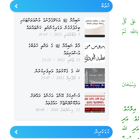
ޚުޠުބާ
ނަބިއްޔާ ﷺ އެކަލޭގެފާނުގެ އުންމަތަށްޓަކައި
 عَلَى كُلِّ
ބިރުފުޅުގެން ވަޑައިގެންނެވި ކަންތައްތައް
للَّهِ، ثُمَّ
5 ފެބްރުއަރީ 2023
18:45
މާތް ނަބިއްޔާ ﷺ ގެ ވަދާޢީ ޚުތުބާގެ
އުސްއަލިތައް
21 ޖުލައި 2021
23:12
ﷲ ގެ ގެކޮޅުތައް މަތިވެރިކުރުން
4 އޭޕްރިލް 2021
23:07
 وَسُبْحَانَ
މުސްލިކަމު އޭނާގެ އަޚުންގެ މައްޗަށް
އަދާކޮށްދޭންޖެހޭ ޙައްޤުތައް
ިލާހެވެ.
22 ޑިސެމްބަރު 2018
00:00
ެވެ. އަދި
. އަދި ﷲ
ކުޑަކުދިން