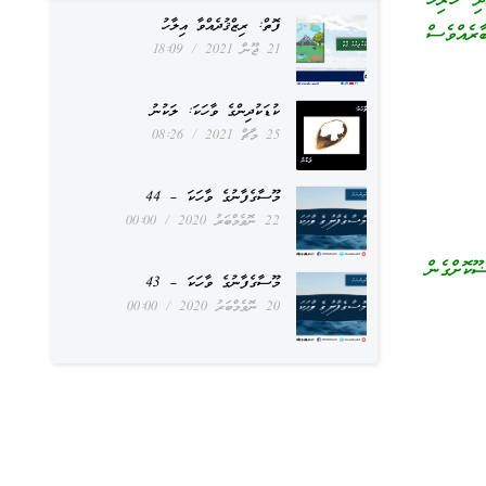
ި ހުރިހާ
ފޮތް: ރިޒްޤުދެއްވާ އިލާހު
ރެއްވެސް
21 ޖޫން 2021
18:09
ކުޑަކުދިންގެ ވާހަކަ: ލަކުނު
25 މާޗް 2021
08:26
މޫސާގެފާނުގެ ވާހަކަ – 44
22 ނޮވެމްބަރު 2020
00:00
ޫކޮށްގެން
މޫސާގެފާނުގެ ވާހަކަ – 43
20 ނޮވެމްބަރު 2020
00:00