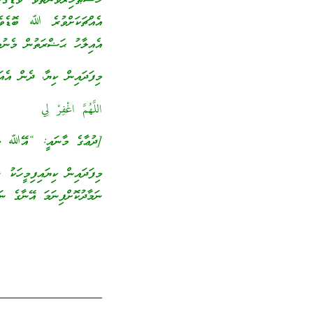
ހުސްޠާހިރުވަންތަވެ ވޮޑިގ
އެއްޗަކަށްވުރެ ﷲ ބޮޑެވެ
އެއިލާހު ޙަޟްރަތުން މެނުވ
މިފަދައިން ކިޔާ، ދެން އެއަށ
اللَّهُمَّ اغْفِرْ لِي
[ދުޢާގެ މާނައީ: “އޭﷲ މިއ
މިފަދައިން ކިޔައިފިމީހަކު 
ނަމާދުކޮށްފިނަމަ އޭނާގެ ނަ
_________________