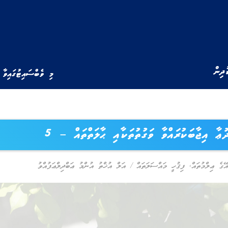
ުދިން
މި ވެބްސައިޓުގައިވާ 
ުޢާ އިޖާބަކުރައްވާ ވަގުތުތަކާއި ޙާލަތްތައް – 5
ޭގެ ޢިލްމުތައް
,
ފިޤުހީ މައްސަލަތައް
/
އަލް އުޚްތު އުންމު ޢަބްދިލްޢަފުއްވު