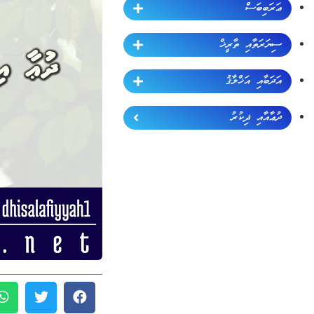
ޢަރަބިބަސް
ސިޔަރަތާއި ތާރީޚް
އަދަބާއި އަޚްލާޤު
ދުޢާއާއި ޛިކުރު