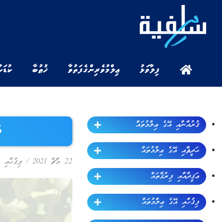
ފިލާވަޅު
ޢިލްމުވެރިންގެ ފަތުވާ
ޚުޠުބާ
ކުޑަކ
ޤުރުއާނާއި އޭގެ ޢިލްމުތައް
ދ
ޙަދީޘާއި އޭގެ ޢިލްމުތައް
22 މާޗް 2021
/
ފިޤުހާއި އ
ޢަޤީދާއާއި ފިރުޤާތައް
ފިޤުހާއި އޭގެ ޢިލްމުތައް