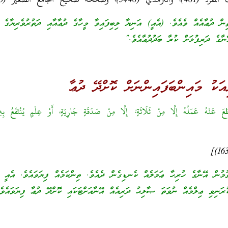
حيح الجامع الصغير (3030)]
ިން ދުޢާއެއް ވެއެވެ. (އެއީ) އަނިޔާ ލިބިފައިވާ މީހާގެ ދުޢާއާއި ދަތުރުވެރިޔާގެ 
ާގެ ދަރިފުޅަށް ކުރާ ބަދުދުޢާއެވެ.”
ަކު މައިންބަފައިންނަށް ކޮށްދޭ ދުޢާ
عَ عَنْهُ عَمَلُهُ إِلَّا مِنْ ثَلَاثَةٍ: إِلَّا مِنْ صَدَقَةٍ جَارِيَةٍ، أَوْ عِلْمٍ يُنْتَفَعُ بِهِ،
ުން އޭނާގެ ހުރިހާ ޢަމަލެއް ކެނޑިގެން ދެއެވެ. ތިންކަމެއް ފިޔަވައެވެ. އެއީ ދ
ުރަނިވި ޢިލްމެއް ނުވަތަ ޞާލިޙު ދަރިއެއް އޭނާއަށްޓަކައި ކޮށްދޭ ދުޢާ ފިޔަވައެވެ