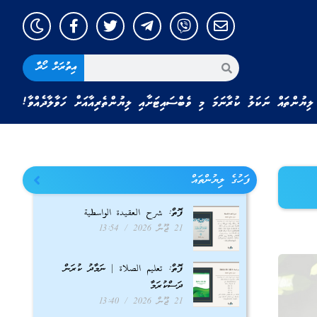
އިތުރަށް ހޯދާ
ލިޔުންތައް ނަކަލު ކުރާނަމަ މި ވެބްސައިޓަށާއި ލިޔުންތެރިއާއަށް ހަވާލާދެއްވާ!
ފަހުގެ ލިޔުންތައް
ފޮތް: شرح العقيدة الواسطية
21 ޖޫން 2026
13:54
ފޮތް: تعليم الصلاة | ނަމާދު ކުރަން
ދަސްކުރަމާ
21 ޖޫން 2026
13:40