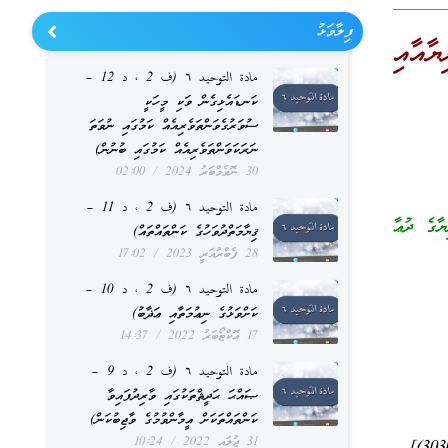
ފިލާވަޅު
ާއާއި
مادة التوحيد ٦ (ف 2 ، د 12 –
ކަނޑައެޅިގެން ވަކި މީހަކީ
ސުވަރުގެވަންތަވެރިއެއް ކަމުގައި ނުވަތަ
ނަރަކަވަންތަވެރިއެއް ކަމުގައި ބުނުން)
30 ނޮވެމްބަރު 2024
02:00
مادة التوحيد ٦ (ف 2 ، د 11 –
ޔާގެ ދުޢާ
ޤިޔާމަތްދުވަހުގެ ކަންތައްތައް)
28 ފެބްރުއަރީ 2023
17:02
مادة التوحيد ٦ (ف 2 ، د 10 –
ކަށްވަޅުގެ ނިޢުމަތާއި ޢަޛާބު)
17 އޮކްޓޯބަރު 2022
14:37
مادة التوحيد ٦ (ف 2 ، د 9 –
ޞައްޙަ ޙަދީޘްތަކުގައި ވާރިދުފައިވާ
ކަންތައްތަކަށް އީމާންވުމުގެ ވާޖިބުކަން)
31 ޖުލައި 2022
10:24