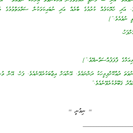
ެންވެއެވެ. އަދި ﷲ މެނުވީ ޙައްޤުވެގެން އަޅުކަންވެވޭ އިލާހަކު ނުވެއެވެ. އަދ
. އަދި ހެޔޮކަމެއް ކުރުމުގެ ބާރެއް އަދި ނުބައިކަމަކުން ސަލާމަތްވުމުގެ ބާ
ީ ނުވެއެވެ.”]
ްފަހު،
ަޅާގެ ފާފަފުއްސަވާނދޭވެ.”]
ނުވަތަ ދުޢާކޮށްފިމީހަކު ދަންނައެވެ. އޭނާއަށް އިޖާބަކުރެވޭނެއެވެ. ފަހެ، އޭނާ ވުޟ
މާދު ޤަބޫލުކުރެވޭނެއެވެ.”
= ނިމުނީ =
__________________