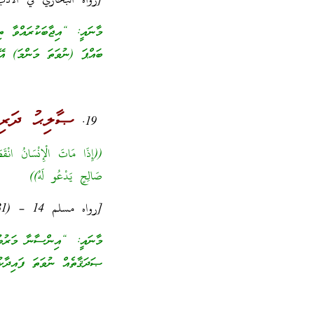
[رواه البخاري في الأدب المفرد (481)، والترمذي (3448)، وصححه ص
މާނައީ: “އިޖާބަކުރައްވާ ތ
ބައްޕަ (ނުވަތަ މަންމަ) އޭނ
ޞާލިޙު ދަރިއ
((إِذَا مَاتَ الْإِنْسَانُ انْقَطَ
صَالِحٍ يَدْعُو لَهُ))
[رواه مسلم 14 – (1631)]
މާނައީ: “އިންސާނާ މަރުވުމ
ޞަދަޤާތެއް ނުވަތަ ފައިދާކ