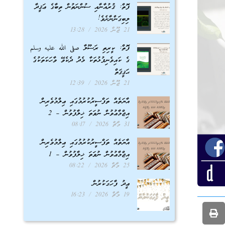
ފޮތް: ޤުރުއާނާއި ސުންނަތުން ތިބާގެ ޢަޤީދާ
ލިބިގަންނާށެވެ!
21 ޖޫން 2026
13:28
ފޮތް: ކީރިތި ރަސޫލާ صلى الله عليه وسلم
ގެ ކައިވެނިފުޅުތަކާ މެދު ދެކެވޭ ވާހަކަތަކުގެ
ޙަޤީޤަތް
21 ޖޫން 2026
12:39
އާޔަތެއް ތަފްސީރުކުރުމުގައި ޢިލްމުވެރިން
އިޖްމާޢުވުން ނުވަތަ ޚިލާފުވުން – 2
31 މާޗް 2026
08:17
އާޔަތެއް ތަފްސީރުކުރުމުގައި ޢިލްމުވެރިން
އިޖްމާޢުވުން ނުވަތަ ޚިލާފުވުން – 1
25 މާޗް 2026
08:22
ޢީދު ފާހަގަކުރުން
19 މާޗް 2026
16:23