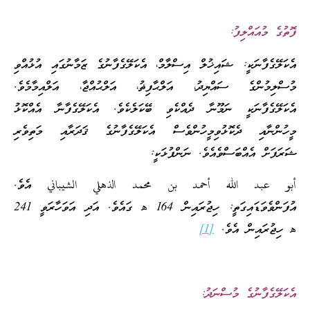
ފޮތުގެ މުއައްލިފު:
އެކަލޭގެފާނަކީ: ޝައިޚުލް އިސްލާމް، އެކަލޭގެފާނުގެ ޒަމާނުގައި އުޅުއްވި
މުސްލިމުންގެ ސައްޔިދު، އަލްޙާފިޡު، އަލްޙުއްޖާ، އަލްއިމާމެވެ.
އެކަލޭގެފާނަކީ ނަމޫނާ ދެއްކެވި ބޭކަލެކެވެ. އެކަލޭގެފާނާ އެއްކޮޅު
މީހުންނާއި ދެކޮޅުވިމީހުންވެސް އެކަލޭގެފާނުގެ ޤަދަރާއި މަތިވެރި
ޝަރަފަށް އެއްބަސްވެއެވެ. ނަންފުޅަކީ:
أبو عبد الله أحمد بن محمد الذهلي الشيباني އެވެ.
އުފަންވެވަޑައިގަތީ: ހިޖުރައިން 164 هـ ގައެވެ. އަދި އަވަހާރަވީ 241
هـ ހިޖުރައިން އެވެ.
[1]
އެކަލޭގެފާނުގެ މުސްނަދު: