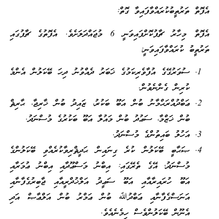
އެފޮތް ތަރުތީބުކުރައްވާފައިވާ ގޮތް:
އެފޮތް މިހާރު ޗާޕުކޮށްފައިވަނީ 6 މުޖައްދަލަށެވެ. އެފޮތުގެ ޗާޕުގައި
ތަރުތީބު ކުރައްވާފައިވަނީ:
ސުވަރުގޭގެ އުފާވެރިކަމުގެ ޚަބަރު ދެއްވުނު ދިހަ ބޭކަލުން އެންމެ
ކުރިން ގެންނެވުން.
ޢަބްދުއްރަޙްމާނު ބުން އަބޫ ބަކުރު، ޒައިދު ބުން ޚާރިޖާ، ޙާރިޘް
ބުން ޚަޒްމާ، ސަޢުދު ބުން މައުލާ އަބޫ ބަކުރުގެ މުސްނަދު.
އަހުލު ބައިތުންގެ މުސްނަދު.
ޞަޙާބީ ބޭކަލުން ކުރެ ގިނައިން ޙަދީޘްރިވާކުރެއްވި ބޭކަލުންގެ
މުސްނަދު؛ އޭގެ ތެރޭގައި: އިބްނު މަސްޢޫދާއި އިބްނު ޢުމަރާއި
އަބޫ ހުރައިރާއާއި އަބޫ ސަޢީދު އަލްޚުދްރީއާއި ޖާބިރުގެފާނާއި
އަނަސްގެފާނާއި ޢަބްދުﷲ ބުން ޢަމްރު ބުން އަލްޢާޞް އަދި
އެނޫން ބޭކަލުންވެސް ހިމެނެއެވެ.