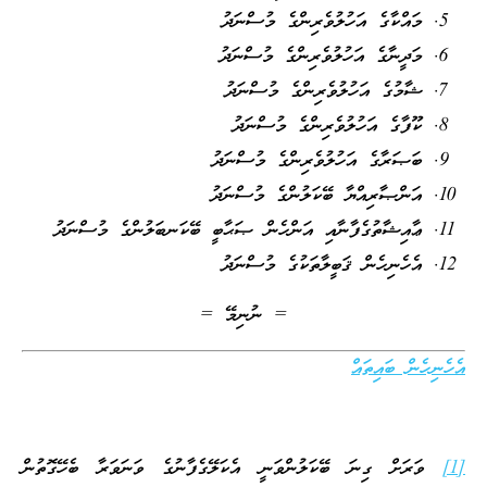
މައްކާގެ އަހުލުވެރިންގެ މުސްނަދު
މަދީނާގެ އަހުލުވެރިންގެ މުސްނަދު
ޝާމުގެ އަހުލުވެރިންގެ މުސްނަދު
ކޫފާގެ އަހުލުވެރިންގެ މުސްނަދު
ބަޞަރާގެ އަހުލުވެރިންގެ މުސްނަދު
އަންޞާރިއްޔާ ބޭކަލުންގެ މުސްނަދު
ޢާއިޝާތުގެފާނާއި އަންހެން ޞަޙާބީ ބޭކަނބަލުންގެ މުސްނަދު
އެހެނިހެން ޤަބީލާތަކުގެ މުސްނަދު
= ނުނިމޭ =
އެހެނިހެން ބައިތައް
[1]
ވަރަށް ގިނަ ބޭކަލުންވަނީ އެކަލޭގެފާނުގެ ވަނަވަރާ ބެހޭގޮތުން