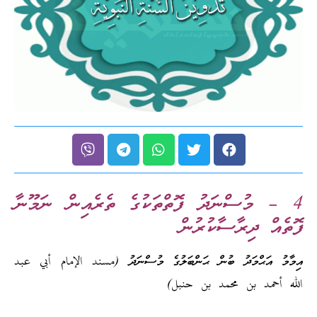
4 – މުސްނަދު ފޮތްތަކުގެ ތެރެއިން ނަމޫނާ
ފޮތެއް ދިރާސާކުރުން
އިމާމު އަޙްމަދު ބުން ޙަންބަލުގެ މުސްނަދު (
مسند الإمام أبي عبد
الله أحمد بن محمد بن حنبل
)