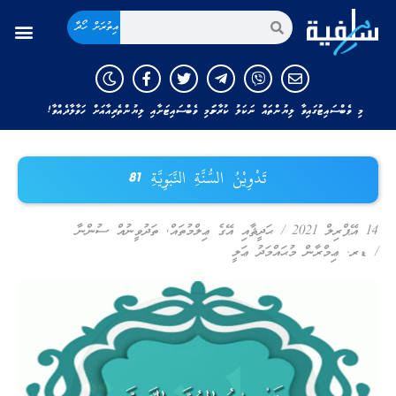
އިތުރަށް ހޯދާ
މި ވެބްސައިޓުގައިވާ ލިޔުންތައް ނަކަލު ކުރާނަމަ މި ވެބްސައިޓަށާއި ލިޔުންތެރިއާއަށް ހަވާލާދެއްވާ!
تَدْوِيْنُ السُّنَّةِ النَّبَوِيَّةِ 81
14 އޭޕްރިލް 2021
/
ޙަދީޘާއި އޭގެ ޢިލްމުތައް
,
ތަދުވީނުއް ސުންނާ
/
ޑރ. ޢިމްރާން މުޙައްމަދު ޢަލީ