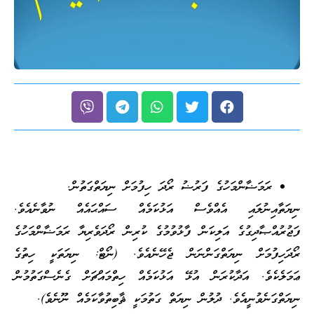
ރަމަޟާންމަހުގެ ފަރުޟު ރޯދަ ހިފުމަށް ނިޔަތްގަތުން.
ނިޔަތާއިނުލައި އެއްވެސް އަޅުކަމެއް ސައްޙައެއް ނުވާނެއެވެ.
ފަޖުރުއްޞާދިގުގެ އަލިކަން ފާޅުވުމުގެ ކުރިން ރޯދަވެރިޔާ ރަމަޟާންމަހުގެ
ރޯދަހިފުމަށް ނިޔަތްގަންނަން ޖެހޭނެއެވެ. (ނޯޓް: ނިޔަތަކީ ހިތުގެ
ޢަމަލެކެވެ. އަދާކުރަން އުޅޭ އަޅުކަމެއް ހިތްމައްޗަށް ގެނެސްގަތުމުން
ނިޔަތްގަނެވުނީއެވެ. ދުލުން ނިޔަތް ގަތުމަކީ ޘާބިތުވާކަމެއް ނޫނެވެ).