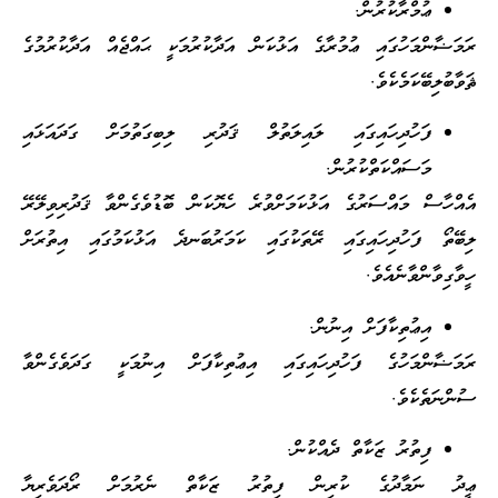
ޢުމްރާކުރުން.
ރަމަޟާންމަހުގައި ޢުމުރާގެ އަޅުކަން އަދާކުރުމަކީ ޙައްޖެއް އަދާކުރުމުގެ
ޘަވާބުލިބޭކަމެކެވެ.
ފަހުދިހައިގައި ލައިލަތުލް ޤަދުރި ލިބިގަތުމަށް ގަދައަޅައި
މަސައްކަތްކުރުން.
އެއްހާސް މައްސަރުގެ އަޅުކަމަށްވުރެ ހެޔޮކަން ބޮޑުވެގެންވާ ޤަދުރިވިލޭރޭ
ލިބޭތޯ ފަހުދިހައިގައި ރޭތަކުގައި ކަމަރުބަނދެ އަޅުކަމުގައި އިތުރަށް
ހީވާގިވާންވާނެއެވެ.
އިޢުތިކާފަށް އިނުން.
ރަމަޟާންމަހުގެ ފަހުދިހައިގައި އިޢުތިކާފަށް އިނުމަކީ ގަދަވެގެންވާ
ސުންނަތެކެވެ.
ފިތުރު ޒަކާތް ދެއްކުން.
ޢީދު ނަމާދުގެ ކުރިން ފިތުރު ޒަކާތް ނެރުމަށް ރޯދަވެރިޔާ