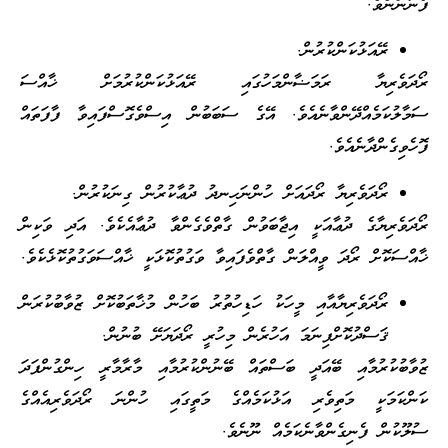
ފެނުންނެވެ.
ރޭއަޅުކަންކުރުން.
ރޯދަވެރިޔާ ރަމަޟާންމަހުގައި ރޭއަޅުކަންކުރުމަށް ޚާއްސަ
ސަމާލުކަމެއްދޭންވާނެއެވެ. އޭގެ ސަބަބުން އިސްވެގޮސްފައިވާ ފާފަތައް
ފޮހެވިގެންދާނެއެވެ.
ރޯދަވެރިޔާ ރޯދައަށް ހުންނަހިނދު ދުޢާކުރުން ގިނަކުރުން.
ރޯދަވެރިޔާގެ ދުޢާއަކީ އިޖާބަވުން ގާތްވެގެންވާ ދުޢާއެކެވެ. އަދި ވަކިން
ޚާއްސަކޮށް ރޯދަ ވީއްލަން ގާތްވެފައިވާ ވަގުތުކޮޅަކީ ޚާއްސަވަގުތުކޮޅެކެވެ.
ރޯދަވެރިޔާއާއި މީހަކު ހަޑިހުތުރު ބަހުން މުޚާތަބުކޮށް ޒުވާބުކުރަން
ޤަސްދުކޮށްފިނަމަ އަހުރެން މިހުރީ ރޯދަޔަށޭ ބުނުން.
ޒުވާބުކުރުމާއި ބޭއަދީ ބަސްތައް ބޭނުންކުރުމާއި މާރާމާރީ ހިންގުންފަދަ
ކަންކަމަކީ މަތިވެރި އަޅުކަމެއްގެ މަތީގައި ހުންނަ ރޯދަވެރިއެއްގެ
ސުލޫކުން ފެނިގެންވާނެކަމެއް ނޫނެވެ.