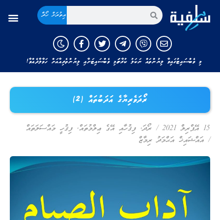
އިތުރަށް ހޯދާ
މި ވެބްސައިޓުގައިވާ ލިޔުންތައް ނަކަލު ކުރާނަމަ މި ވެބްސައިޓަށާއި ލިޔުންތެރިއާއަށް ހަވާލާދެއްވާ!
ރޯދަވެރިޔާގެ އަދަބުތައް (2)
15 އޭޕްރިލް 2021
/
ރޯދަ
,
ފިޤުހާއި އޭގެ ޢިލްމުތައް
,
ފިޤުހީ މައްސަލަތައް
/
އައްޝައިޚް އަޙްމަދު ރިމާޒް