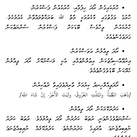
ހާރުކައިގެން ރޯދަ ހިފުމާއި، ހާރުކެއުން ފަސްކުރުން.
ހާރުގެ ވަގުތުގައި ކާކެއުމަކީ މާތް ﷲ ބަރަކާތްލައްވާނެ ކެއުމެކެވެ.
ހާރުކެއުން ވީހާވެސް ބޮޑަކަށް ފަސްކުރުން ސުންނަތްކަން
ގަދަވެގެންވެއެވެ.
ރޯދަ ވީއްލުން އަވަސްކުރުން.
އިރުއޮއްސިއްޖެކަން އިޢުލާންވުމާއި އެކީ ލަސްނުކޮށް ރޯދަ ޥީއްލުން
ހެޔޮކަން ބޮޑުވެގެންވެއެވެ.
ރޯދަވީއްލާހިނދު ކިޔުމަށް ވާރިދުވެފައިވާ ދުޢާކިޔުން.
[ذَهَبَ الظَّمَأُ، وابْتَلَّتِ العُرُوقُ، وثَبَتَ الأَجْرُ، إِنْ شَاءَ اللَّه]
ކަދުރުކޮޅަކުން ރޯދަ ވީއްލުން.
ސުންނަތްވެގެންވަނީ ރުޠަބު ކަދުރުން ރޯދަ ވީއްލުމެވެ. ރުޠަބު ކަދުރު
ނުލިބިއްޖެނަމަ އާދައިގެ ކަދުރުންނެވެ. ކަދުރުކޮޅެއް ނުލިބިއްޖެނަމަ