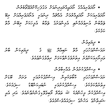
ރޯދަވެރިއެއްގެ ރޯދަވީއްލައިދިނުމަށް މަގުފަހިކޮށްދެވޭތޯބެލުން.
ރޯދަވެރިއަކަށް ރޯދަވީއްލުމަށް އެއްޗެއް ދިނުމަކީ އެރޯދަވެރިޔާއަށް ލިބޭ
ޘަވާބުން އުނިވުމެއްނެތި އެމިންވަރުގެ ޘަވާބު އެމީހަކަށް ލިބޭނެ މާތް
ކަމެކެވެ.
ދީލަތިވުން.
ރަމަޟާންމަހުގައި މާތް ނަބިއްޔާ ﷺ ގެ ދީލަތިކަން ބާރު
ވައިރޯޅިއަކަށްވުރެ އިތުރުވެގެންވާކަމަށް ރިވާވެގެންވެއެވެ.
އިސްރާފުކުރުމުން އެއްކިބާވުން.
ރަމަޟާންމަހުގައި ކާބޯތަކެތިން އިސްރާފުކުރުމަކީ ވަރަށް ބޮޑަށް
އިތުރުވާކަމެކެވެ. އިސްރާފުކުރުމަކީ ނުބައިކަންބޮޑު ސިފައެކެވެ.
އިސްރާފުކުރާ މީހުންދެކެ ﷲ ތަޢާލާ ލޯބިވެވޮޑިގެންނުވާނެއެވެ. އަދި އެއީ
ޝައިތާނާގެ އަޚުންގެ ސިފައެއްވެސްމެއެވެ.