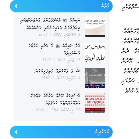
ޚުޠުބާ
ލުތަކާއި
ނަބިއްޔާ ﷺ އެކަލޭގެފާނުގެ އުންމަތަށްޓަކައި
ބިރުފުޅުގެން ވަޑައިގެންނެވި ކަންތައްތައް
ޭނެއެވެ.
5 ފެބްރުއަރީ 2023
18:45
ހޭނެއެވެ.
މާތް ނަބިއްޔާ ﷺ ގެ ވަދާޢީ ޚުތުބާގެ
ެވެ. ދެން
އުސްއަލިތައް
ެ. އޭރުން
21 ޖުލައި 2021
23:12
ާނެއެވެ.
ﷲ ގެ ގެކޮޅުތައް މަތިވެރިކުރުން
4 އޭޕްރިލް 2021
23:07
 ހަރުކަށި
ެންނެވެ.
މުސްލިކަމު އޭނާގެ އަޚުންގެ މައްޗަށް
އަދާކޮށްދޭންޖެހޭ ޙައްޤުތައް
22 ޑިސެމްބަރު 2018
00:00
ކުޑަކުދިން