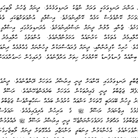
ންނަ ދަނޑިވަޅަކީ ވަރަށް ނާޒުކު ދަނޑިވަޅެކެވެ. ދީނަށް ޖެހުނު ލޯބީގައ
ަވަހަށް ކޮންމެވެސް ކަމެއް ކޮށްދިނުމަށެވެ. އިސްލާމީ އުންމަތަށްޓަކައި ވެވ
މަށެވެ. ޖާނާއި މާލުން ދީނަށް ނަސްރުދިނުމަށެވެ. އެދަނޑިވަޅުގައި އިސްލާމީ 
ާލާއިމެދު އެތަކެއް ކަރުނައެއް އަޅަމުންދާނެއެވެ. އުންމަތުގެ ޙާލާއިމެދު 
ވެ. ހުރިހާ ކާފިރުންނާއި، ދީނަށް ފުރައްސާރަކުރާ މީހުންނަށް ގެއްލުމެއް ދިނުމަ
ބިނާއެއް ފުނޑުފުނޑު ކޮށްލުމަށް ހިތަށް އަރާފާނެއެވެ. ފުރައިގެން ހަނގުރާމައަށް
ޒްބާތީ ދަނޑިވަޅުގައި އޭނާއަށް ދީނީ އިރުޝާދު އަވަހަށް ދޭންވާނެއެވެ. ދީނުގެ 
އުފެދޭ ޖަޒުބާތު ދީނީ ޤައިދުތަކުން އަވަހަށް ބަދެލަންޖެހޭނެއެވެ. ރަސ
ހަރު މީހުން ބޭއަދަބީ ގޮތަކަށް ކަންތައް ކުރުމުން ބައެއް ޞަޙާބީންވެސް ޖަޒުބާތު
ްލުމުގެ އިޒްނަޔަށް ރަސޫލާ ﷺ ގެ އަރިހުން އެދިފައިވެއެވެ. ނަމަވެސް
 ޖަޒްބާތުގެ މައްޗަށް ގަދަވެގަންނަންޖެހޭ ދީނީ އިރުޝާދު ރަސޫލާ ﷺ ދެއްވުމުން 
ާވެގަނެއެވެ. އެހެންކަމުން މިނަބަވީ މަންހަޖާއި އެއްގޮތަށް ދީނަށް ލޯބިޖެހިގެ