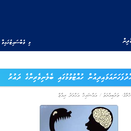
ުދިން
މި ވެބްސައިޓުގައިވާ 
ދުފަހަނައަޅައިދިއުން ހުއްޓުވުމުގައި ބެލެނިވެރިންގެ ދައުރު
ްލާޤު
,
ތަރުބިއްޔަތު
/
އައްޝައިޚް އަޙްމަދު ރިމާޒް