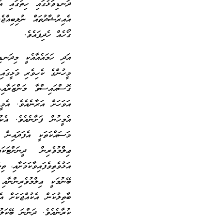
ދަނޑިވަޅުގައި ހިތުގައި އު
އެއިރުޝާދުތައް ނުލިބިއްޖ
ގޯހެއް ހެދިފައެވެ.
އަދި ހަމައެއާއެކީ މިދަނޑި
މީހުންގެ ކެހިވެރި މަޅީގައ
ގޮސްއައިސްވާ މަންޒަރާއި
އަވަހަށް އަރާނެއެވެ. އެމީ
އެމީހުން ފަށާނެއެވެ. އެކ
މަސައްކަތަކީ އެފަދައިން 
ޢިލްމުވެރިން ދީނަށްޓަ
އަޅުވެތިވެފައިވާކަމަށާއި،
ބޭނުމަކީ ޢިލްމުވެރިންނާއި
ބާތިލުކަން އެކުއްޖަކަށް އ
ކުރާނެއެވެ. ދަންނަ ބޭކަލު