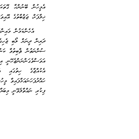
އެމީހުން ބޭނުންހާ ގޮތަކަ
ޚިލާފަށް، ޖަޒްބާތުގެ އޮއިވ
އެހެންކަމުން މައިންބަފައ
ދަރިން ދީނަށް ލޯބި ޖެހިގެ
ސުންނަތުން ޘާބިތުވާ ކަންކ
އަވަސްވެގަންނަންޖެހޭނީ އިތ
އެކުއްޖާގެ ހިތުގައި އު
ހައްދުފަހަނައަޅާފައިވާ މީހ
ފިކުރި ނައްތާލެވޭނީ މިބަޔާ