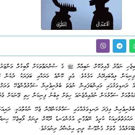
ި ނަމާދު ޤާއިމުކޮށް، ނަބިއްޔާ ﷺ ގެ ސުންނަތްތަކަށް ލޯބިކުރާ މަންޒަރު 
ފިނިކަން ލިއްބައިދޭނެ ކަމެކެވެ. އެއީ ކޮންމެ މަޔަކާއި ބަފަޔަކު ދެކެން ބޭ
ެ ދަނޑިވަޅުގައި މައިންބަފައިން ނުވަތަ ބެލެނިވެރިން ސަމާލުވާންޖެހޭ ވަރަށް 
ުކުތާއަށް ސަމާލުކަން ނުދެވިއްޖެނަމަ ހިތަށް ލިބުނު ފިނިކަން ހިތި ވޭނަކަށް ވެދާ
ިވެރިން މިފަދަ ދަނޑިވަޅެއްގައި ސަމާލުކަންދޭން ޖެހޭ ނުކުތާއަކީ، ދަރިއަކު
 ރަޙުމަތްތެރިއަކު ކުރީގެ ނޭތްގާނީ އުޅުންގަނޑު ދޫކޮށް، ދީނަށް ލޯބިޖެހޭ ހިނދު
ަބޭކަލެއްގެ ގާތަށް ގެންގޮސް، ދީނީ އިރުޝާދު ދިނުމަށެވެ.