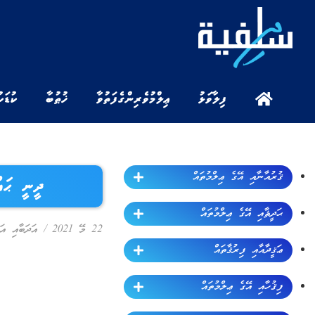
ފިލާވަޅު
ޢިލްމުވެރިންގެ ފަތުވާ
ޚުޠުބާ
ކުޑަކ
ޤުރުއާނާއި އޭގެ ޢިލްމުތައް
ދީނީ ޙައް
ޙަދީޘާއި އޭގެ ޢިލްމުތައް
22 މޭ 2021
/
އަދަބާއި އަޚ
ޢަޤީދާއާއި ފިރުޤާތައް
ފިޤުހާއި އޭގެ ޢިލްމުތައް