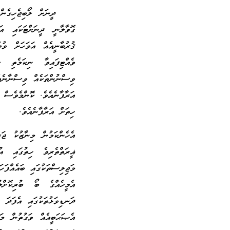
ދީނަށް ލޯބިޖެހިގެން އަ
ގޮވާލާނީ ދީނަށްޓަކައި އ
ޤުރުބާނީއެއް އަވަހަށް ވު
ވެއްޓިފައިވާ ނިކަމެތި ޙ
ވިސްނުންތަކެއް ވިސްނާނެއެ
އަރާފާނެއެވެ. ކޮންމެވެސް 
ހިތަށް އަރާފާނެއެވެ.
އެހެންކަމުން މިނާޒުކު ޖަ
ޣީރަތްތެރިވެ ހިތުގައި 
މަޖިލިސްތަކުގައި ބައެއްފަ
އެމީހެއްގެ ބޯ ބުރިކޮށ
ދަނޑިވަޅުތަކުގައި އެފަދަ
އެޞަޙަބީއެއް ވަގުތުން މަނ