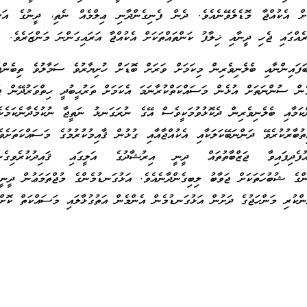
ށް އެކުއްޖާ މޮޑެލެވޭނެއެވެ. ދެން ފެނިގެންދާނި ޢިލްމެއް ނެތި، ދީނުގެ އަސް
ަރެއްގައި ޖެހި ދީނާއި ޚިލާފު ކަންތައްތަކަށް އެކުއްޖާ އަރައިގަންނަ މަންޒަރެވެ.
ިންނާއި ބެލެނިވެރިން މިކަމަށް ވަރަށް ބޮޑަށް ހުށިޔާރުވެ ސަމާލުވެ ތިބެންޖެހ
ން ސުންނަތަށް އުޅެން މަސައްކަތްކުރާނަމަ އެކަމަށް ތަރުޙީބުދީ ހިތްވަރުދޭން ޖެ
ަމާއި ބެލެނިވެރިން ދެކޮޅުވުމަކީވެސް އޭގެ ނުރަގަނޅު ނަތީޖާ ނުކުމެދާނެކަމެކ
ުބާރުކުރެވޭ ދަންނަބޭކަލަކާއި އެކުއްޖާއާއި ގުޅުން ޤާއިމުކުރުމުގެ މަސައްކަތަށެވ
ފެދިފައިވާ ޖަޒްބާތުތައް ދީނީ އިރުޝާދުގެ އަލީގައި ޤައިދުކުރެވިގެންދ
ުންގެ ޝުބުހަތަކަށް ޖަވާބު ލިބިގެންދާނެއެވެ. އަޅުގަނޑުމެންގެ މުޖްތަމަޢުން ދީނީ
ންކުރި މަންހަޖުގެ ދަށުން އަޅުގަނޑުމެން އެންމެން އަތުގުޅާލައި މަސައްކަތް ކޮށްގ