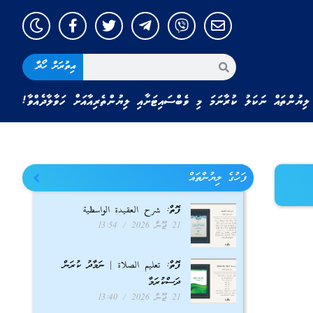
އިތުރަށް ހޯދާ
ލިޔުންތައް ނަކަލު ކުރާނަމަ މި ވެބްސައިޓަށާއި ލިޔުންތެރިއާއަށް ހަވާލާދެއްވާ!
ފަހުގެ ލިޔުންތައް
ފޮތް: شرح العقيدة الواسطية
21 ޖޫން 2026
13:54
ފޮތް: تعليم الصلاة | ނަމާދު ކުރަން
ދަސްކުރަމާ
21 ޖޫން 2026
13:40