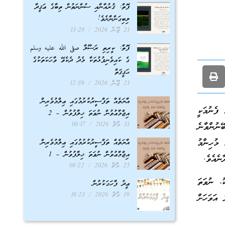
ފޮތް: ޤުރުއާނާއި ސުންނަތުން ތިބާގެ ޢަޤީދާ
ލިބިގަންނާށެވެ!
21 ޖޫން 2026
13:28
ފޮތް: ކީރިތި ރަސޫލާ صلى الله عليه وسلم
ގެ ކައިވެނިފުޅުތަކާ މެދު ދެކެވޭ ވާހަކަތަކުގެ
ޙަޤީޤަތް
21 ޖޫން 2026
12:39
އާޔަތެއް ތަފްސީރުކުރުމުގައި ޢިލްމުވެރިން
ފެނުމަކީ
އިޖްމާޢުވުން ނުވަތަ ޚިލާފުވުން – 2
31 މާޗް 2026
08:17
ނުންވާނެ
މުހިންމު
އާޔަތެއް ތަފްސީރުކުރުމުގައި ޢިލްމުވެރިން
އިޖްމާޢުވުން ނުވަތަ ޚިލާފުވުން – 1
ނެއެވެ.
25 މާޗް 2026
08:22
، ނުވަތަ
ޢީދު ފާހަގަކުރުން
19 މާޗް 2026
16:23
 އަވަހަށް