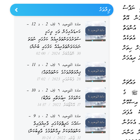
ި ނަފްސު
ފިލާވަޅު
ެން އޮތް
مادة التوحيد ٦ (ف 2 ، د 12 –
އުންމަތް
ކަނޑައެޅިގެން ވަކި މީހަކީ
އެތަކެއް
ސުވަރުގެވަންތަވެރިއެއް ކަމުގައި ނުވަތަ
ނަރަކަވަންތަވެރިއެއް ކަމުގައި ބުނުން)
ށް ހިތަށް
30 ނޮވެމްބަރު 2024
02:00
 ދިއުމަށް
مادة التوحيد ٦ (ف 2 ، د 11 –
ޤިޔާމަތްދުވަހުގެ ކަންތައްތައް)
28 ފެބްރުއަރީ 2023
17:02
މައްޗަށް
مادة التوحيد ٦ (ف 2 ، د 10 –
ޫލާ ﷺ ގެ
ކަށްވަޅުގެ ނިޢުމަތާއި ޢަޛާބު)
 އިސްކޮށް
17 އޮކްޓޯބަރު 2022
14:37
 އެފަދަ
مادة التوحيد ٦ (ف 2 ، د 9 –
އެކަމުން
ޞައްޙަ ޙަދީޘްތަކުގައި ވާރިދުފައިވާ
ކަންތައްތަކަށް އީމާންވުމުގެ ވާޖިބުކަން)
ން އަންނަ
31 ޖުލައި 2022
10:24