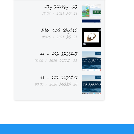
ފޮތް: ރިޒްޤުދެއްވާ އިލާހު
21 ޖޫން 2021
18:09
ކުޑަކުދިންގެ ވާހަކަ: ލަކުނު
25 މާޗް 2021
08:26
މޫސާގެފާނުގެ ވާހަކަ – 44
22 ނޮވެމްބަރު 2020
00:00
މޫސާގެފާނުގެ ވާހަކަ – 43
20 ނޮވެމްބަރު 2020
00:00