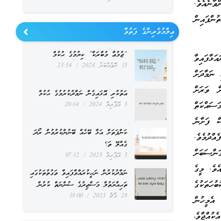
ވާނެއެވެ.
ންފައިން
ޢިލްމުވެރިންގެ ފަތުވާ
“ޖުމުޢާ މުބާރަކާ” ކިޔުމުގެ ޙުކުމް
ަޅާފައިވާ
15 ނޮވެމްބަރު 2024
23:54
 ނަމާދަށް
ް ވަރަށް
އަތުކުރި އޮޅައިގެން ނަމާދުކުރުމުގެ ޙުކުމް
ަސައްކަތް
3 އޭޕްރިލް 2024
20:14
ް ފަށާނެ
ކަންފަތަށް އަޅާ ބޭހެއް ބޭނުންކުރުމުން ރޯދަ
ްދުމެވެ.
ގެއްލޭ ތަ؟
ްސަބަށް
5 އޭޕްރިލް 2023
07:12
ެވެ. މީގެ
ނަމާދުކުރުން ނަހީކުރައްވާފައިވާ ވަގުތުތަކުގައި
ުހަތަކުގެ
ތަޙިއްޔަތުލް މަސްޖިދުގެ ސުންނަތް ކުރުން
28 މާޗް 2023
18:00
 އެމީހުން
ކުއްޖާވެ،