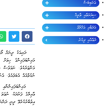
ޢަރަބިބަސް
ސިޔަރަތާއި ތާރީޚް
އަދަބާއި އަޚްލާޤު
ދުޢާއާއި ޛިކުރު
ދަރިއަކު ދީނަށް ލޯބިޖެހ
މައިންބަފައިންގެ ހިތަށް 
މަންޒަރެކެވެ. ނަމަވެސް އ
ނުކުތާއެއް އެބަވެއެވެ. އެނ
މައިންބަފައިންނާއި ބެލެނ
ޢާއިލާގެ ފަރުދަކު، ނުވަތަ
އިތުބާރުކުރެވޭ ދީނީ ދަންނ