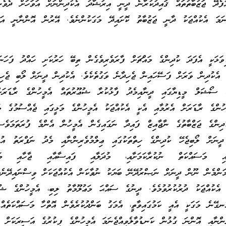
ފެދޭ ޖަޒުބާތުތައް ޤައިދުކުރާނެ ދީނީ އިރުޝާދު އެކުދިންނަށް އަވަހަށް ދެވެން
ެނަމަ އެކުއްޖަކު ދާނީ ޖަޒުބާތު ކޮށައިދޭ މަގަކުންނެވެ. އޭރުން އޮންނާނީ އަތު
ވަޅަކީ އެފަދަ ކުދިންގެ މައްޗަށް ފާރަވެރިވެގެން ތިބޭ ހަރުކަށި ހައްދު ފަހަނައ
ި އެކުދިން ވަރަށް ފަސޭހައިން ޖެހިދާނެ ވަގުތެކެވެ. އެކުދިން ދީނަށް ލޯބި ޖެހި
، ސޯޝަލް މީޑިޔާގައި ދީނާއިމެދު ފާޅުކުރާ ޝުޢޫރުތައް އެމީހުންގެ ރާޑަރަށ
ހުންގެ ރާޑަރަށް އެރުމާއި އެކީ އެކުއްޖަކު އެމީހުންގެ މަޅީގައި ޖެއްސުމުގެ މ
ުދިންގެ ޖަޒްބާތުގެ ނާޖާއިޒް ފައިދާ ނަގައިގެން އެމީހުން އެންމެ ފުރަތަމަވެސ
ދީނަށް ލޯބިޖެހޭ ކުދިންގެ ހިތްތަކުގައި ޢިލްމުވެރިންނާއި މެދު ނަފްރަތު އުފެއ
ކައި މަސައްކަތް ނުކުރާކަމަށާއި، މުދަލާއި ފައިސާއާއި ޖާހާއި މަނ
 ތިމަންމެން ނޫން ދީނަށް ނަޞްރުދޭނޭ ބަޔަކު ނުވާކަން އެކުއްޖަކަށް ވިސްނައިދޭނެއ
 އެކުއްޖަކު ދުރުކުރުވުމެވެ. ދީނުގެ ސައްޙަ މަޢުލޫމާތު ލިބި، އެމީހުންގެ ޝުބ
ެނގޭނެ މަގަކީ އެއީ ކަމުގައިވާތީ، އެމަގު ބަންދުކުރެވެން އޮތްހާ މަސައްކަތެއް
ންނާއި އޮންނަ ގުޅުން ކަނޑުވާލެވިއްޖެނަމަ އެމީހުންގެ ފިކުރުގެ އަސީރަކަށް އެ