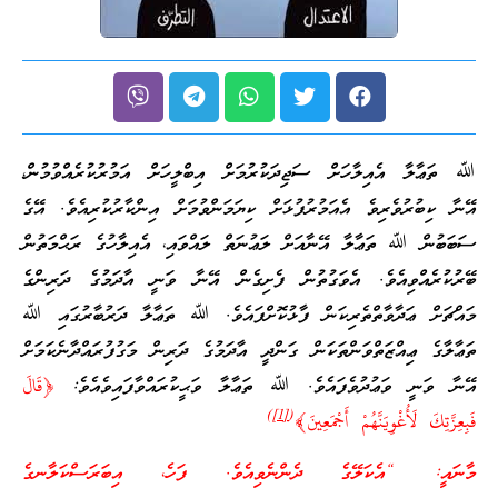
ﷲ ތަޢާލާ އެއިލާހަށް ސަޖިދަކުރުމަށް އިބްލީހަށް އަމުރުކުރެއްވުމުން،
އޭނާ ކިބުރުވެރިވެ އެއަމުރުފުޅަށް ކިޔަމަންވުމަށް އިންކާރުކުރިއެވެ. އޭގެ
ސަބަބުން ﷲ ތަޢާލާ އޭނާއަށް ލަޢުނަތް ލައްވައި، އެއިލާހުގެ ރަޙްމަތުން
ބޭރުކުރެއްވިއެވެ. އެވަގުތުން ފެށިގެން އޭނާ ވަނީ އާދަމުގެ ދަރިންގެ
މައްޗަށް ޢަދާވާތްތެރިކަން ފާޅުކޮށްފައެވެ. ﷲ ތަޢާލާ ދަރުބާރުގައި ﷲ
ތަޢާލާގެ ޢިއްޒަތްވަންތަކަން ގަންދީ އާދަމުގެ ދަރިން މަގުފުރައްދާނެކަމަށް
އޭނާ ވަނީ ވަޢުދުވެފައެވެ. ﷲ ތަޢާލާ ވަޙީކުރައްވާފައިވެއެވެ:
﴿قَالَ
)
[1]
(
فَبِعِزَّتِكَ لَأُغْوِيَنَّهُمْ أَجْمَعِينَ﴾
މާނައީ: “އެކަލޭގެ ދެންނެވިއެވެ. ފަހެ، އިބަރަސްކަލާނގެ