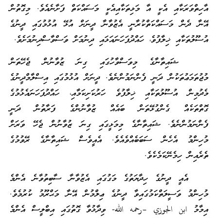
އާހިތްވަރަކާއި އެކީ އާ މަޅިތަކާއިއެކީ މަސައްކަތް ފަށާނެއެވެ. މިގޮތުން
އޭނާ ދެން މަސައްކަތްކުރާނީ އެޒުވާނާ ދީނަށް އުޅޭ އުޅުމުގައި ދީނުގެ
އުސޫލުތަކާއި ޚިލާފުވެ، ހައްދުފަހަނައަޅައި ދިނުމަށް ވަސްވާސްދިނުމަށެވެ.
ޝައިތާނާގެ މިވަސްވާހުގައި ގިނަ ޒުވާނުން ޖެހޭތަން
މުޖުތަމަޢުތަކުން ދަނީ ފެންނަމުންނެވެ. ދީނަށް އުޅުމުގައި އިސްލާމްދީނުގެ
މެދުމިން އުސޫލުތަކާއި ޚިލާފުވެ ހަރުކަށިކަމާއި، ހައްދުފަހަނައެޅުމުގެ
ގޮތްތަކެއް ގެންގުޅޭތަން ބައެއް ޒުވާނުންގެ ފަރާތުން ދަނީ
ފެންނަމުންނެވެ. ޝައިތާނާގެ މިމަޅީގައި ގިނަ ޒުވާނުން ޖެހޭ ވަރަށް
މުހިންމު އެހެން ސަބަބެއްވެއެވެ. އެއީވެސް ޝައިތާނާގެ ރޭވުމުގެ
ތެރެއިން ހިމެނޭކަމެކެވެ.
އެއީ ދީނުގެ ހިދާޔަތުގެ މަގުގައި އެޒުވާނާ ސާބިތުވާނެ އެންމެ
މުހިންމު ވަސީލަތްކަމުގައިވާ ދީނުގެ ޢިލްމުން އޭނާ މަޙްރޫމު ކުރުމެވެ.
އިމާމު ابن الجوزي –رحمه الله- ވިދާޅުވާ ގޮތުގައި އިބްލީސް އެންމެ