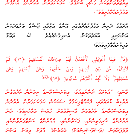
ޢިއްޒަތްވަންތަކަން ގަންދީ ބުނަމެވެ. ހަމަކަށަވަރުން، އެއުރެންގެ އެންމެން
މަގުފުރައްދާހުށީމެވެ”.
އާދަމުގެ ދަރިން މަގުފުރެއްދުމުގައި އޭނާގެ ޢަޒުމާއި ޖޯޝުގެ ވަރުގަދަކަން
އަންނަނިވި އާޔަތްތަކުން އެނގިގެންދެއެވެ. ﷲ ތަޢާލާ
ވަޙީކުރައްވާފައިވެއެވެ:
﴿قَالَ فَبِمَا أَغْوَيْتَنِي لَأَقْعُدَنَّ لَهُمْ صِرَاطَكَ الْمُسْتَقِيمَ ‎﴿١٦﴾‏ ثُمَّ
لَآتِيَنَّهُم مِّن بَيْنِ أَيْدِيهِمْ وَمِنْ خَلْفِهِمْ وَعَنْ أَيْمَانِهِمْ وَعَن
)
[2]
(
شَمَائِلِهِمْ ۖ وَلَا تَجِدُ أَكْثَرَهُمْ شَاكِرِينَ ‎﴿١٧﴾
މާނައީ: “އެކަލޭގެ ދެންނެވިއެވެ. އިބަރަސްކަލާނގެ ތިމަންނާ ތެދުމަގުން
އެއްކިބާ ކުރައްވައި، ލެހެއްޓެވިކަމުގެ ސަބަބުން، ހަމަކަށަވަރުން، އެއުރެން
އިބަރަސްކަލާނގެ ތެދުމަގަށް ވާސިލުވުމަށް ހުރަސް އަޅާހުށީމެވެ. ދެން
އެއުރެންގެ ކުރިމަތިންނާއި، ފަހަތުންނާއި، އެއުރެންގެ ކަނާތްފަރާތުންނާއި
ވާތްފަރާތުން (ވަސްވާސްދިނުމަށް) އެއުރެންގެ ގާތަށް ތިމަން އަންނަ