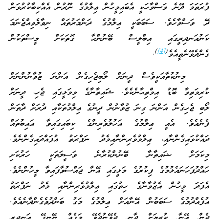
ފުރަތަމަ ދޭނެ ވަސްވާހަކީ އެބައިމީހުން ޢިލްމުގެ ނޫރުން އެއްކިބާކުރުވަން
ދޭ ވަސްވާހެވެ. ސަބަބަކީ ޢިލްމުގެ ދަންމަރުތައް ނިވާލެވިއްޖެނަމަ
ކަނުއަނދިރީގައި އިބްލީސް ބޭނުންހާ ގޮތަކަށް މީސްތަކުން
)
[4]
(
ގެންދެވޭނެތީއެވެ
.
މިނުކުތާއަކީވެސް ދީނަށް ލޯބިޖެހިގެން އަންނަ ޒުވާނުންނަށް
ކުރިމަތިވާ ބޮޑު އިމްތިޙާނެކެވެ. ޝައިތާނާގެ މިމަޅީގައި ޖެހި، ދީނަށް
ލޯބި ޖެހިގެން އަންނަ ގިނަ ޒުވާނުން ދީނުގެ ޢިލްމުތަކާއި ދުރަށް ދާތަން
ފެނެއެވެ. އެއީ ޢިލްމުގެ އަހުލުވެރިންގެ ކިބައިގައިވާ ޢައިބުތައް
ދައްކުވައިގެންނާއި، ޢިލްމުވެރިންނާއިމެދު ނަފްރަތު އުފައްދައިގެންނެވެ.
މިކަމަށް ޝައިތާނާ ބޭނުންކުރާނެ ވަސީލަތަކީ ހަރުކަށި
ހައްދުފަހަނައެޅުމުގެ ފިކުރުގެ މަޅީގައި އޭނާ ޖައްސުވާފައިވާ މީހުންނެވެ.
އެފަދަ މީހުން އެޒުވާނާގެ ހިތުގައި ޢިލްމުވެރިންނާއި މެދު ނަފްރަތު
އުފެއްދުމުގެ ސަބަބުން އޭނާއަށް ޢިލްމުގެ މަގު ބަންދުވެގެންދާނެއެވެ.
ދެން އޭނާ ކުރިޔަށް ދާނީ ދެވޭނުދެވޭ މަގެއް ނޭނގޭ އަނދިރި