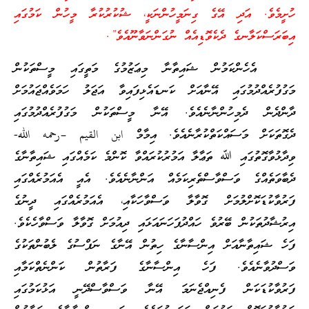
ހުށީމެވެ. އަދި އޭގެ ގިނަމީހުންނަކީ، ޝުކުރުކުރާ މީހުން ކަމުގައި
އިބަރަސްކަލާނގެ ދެކެވޮޑިއެއް ނުގަންނަވާނޫއެވެ”.
އެހެންކަމުން ޝައިތާނާ މިޢަޒުމުގެ މަތީގައި މީސްތަކުން
މަގުފުރެއްދުމުގައި އޭނާއަށް ކަނޑައެޅިފައިވާ އަޖަލު ހަމަވެއްޖައުމަށް
ދާންދެން ދެމިހުންނާނެއެވެ. އޭނާ މީސްތަކުން މަގުފުރެއްދުމުގައި
ދެގޮތަކަށް މަސައްކަތްކުރާނެއެވެ. އިމާމް ابن القيم –رحمه الله-
ވިދާޅުވާގޮތުގައި ﷲ ތަޢާލާ އަމުރުކުރައްވާ ކޮންމެ ކަމެއްގައި ޝައިތާނާގެ
ދެބާވަތެއްގެ ވަސްވާސްތެރިކަމެއް އަންނާނެއެވެ. އެއީ އެއަމުރެއްގައި
ފަރުވާކުޑަކޮށްލުމަށް ގޮވާލާ ވަސްވާހަކާއި، އެއަމުރެއްގައި ދީނުގެ
އިރުޝާދުތަކުން ބޭރުވެ ހައްދުފަހަނައަޅައި ދިއުމަށް ގޮވާލާ ވަސްވާހެކެވެ.
ފަހެ ޝައިތާނާއަށް އިންސާނާގެ ހިތުން އޭނާގެ ނަފްސުގެ ލެބުންތަކުގެ
ވަސްދުވާނެއެވެ. ފަހެ އިންސާނާގެ ފަރާތުން ކަންނެތްކަމާއި
ފަރުވާކުޑަކަން ފެނިއްޖެނަމަ އޭނާ ވަސްވާސްދޭނީ އަޅުކަމުގައި