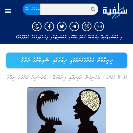
އިތުރަށް ހޯދާ
މި ވެބްސައިޓުގައިވާ ލިޔުންތައް ނަކަލު ކުރާނަމަ މި ވެބްސައިޓަށާއި ލިޔުންތެރިއާއަށް ހަވާލާދެއްވާ!
ދީނީގޮތުން ހައްދުފަހަނައަޅައި ދިއުމުގައި ޝައިތާނާގެ ދައުރު
31 މޭ 2021
/
އެހެނިހެން
,
ޢަޤީދާއާއި ފިރުޤާތައް
/
އައްޝައިޚް އަޙްމަދު ރިމާޒް