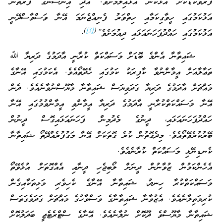
ފަރުވާކުޑަކޮށް އަޅުކަން އަޅައިލުމަށެވެ. އަދި އިންސާނާގެ ފަރާތުން
އަޅުކަމުގައި ހީވާގިކަމާއި ހިތްވަރު ފެނިއްޖެނަމަ އޭނާ ވަސްވާސްދޭނީ
)
[3]
(
އަޅުކަމުގައި ހައްދުފަހަނައަޅައި ދިއުމަށެވެ”
.
ޝައިތާނާ އެންމެ ބޮޑަށް މަސައްކަތް ކުރާނީ އާދަމުގެ ދަރިޔާ ﷲ
ތަޢާލާއަށް އީމާންނުވާ ކާފިރަކު ކަމުގައި ހެދޭތޯއެވެ. އެކަމުގައި އޭނާގެ
މައްޗަށް އާދަމުގެ ދަރިޔާ ގަދަވިޔަސް ޝައިތާނާ މާޔޫސްނުވާނެއެވެ. ދެން
އޭނާ މަސައްކަތްކުރާނީ އާދަމުގެ ދަރިޔާ އީމާންވި އީމާންވުމުގައި އޭނާ
ހައްދުފަހަނައަޅައި، ދީނުގެ މެދުމިން ފަހަނައަޅައިގޮސް ދީނުން
ބޭރުކުރެވޭތޯއެވެ. މިދެގޮތުން ކުރެ ގޮތަކަށް އޭނާ މަގުފުރެއްދޭތޯ ޝައިތާނާ
ކެނޑިނޭޅި މަސައްކަތް ކުރާނެއެވެ.
އެހެންކަމުން ޒުވާނުން ދީނަށް ލޯބިޖެހި ދީނާއި އެއްގޮތަށް އުޅެވޭތޯ
މަސައްކަތްކުރާ ހިނދު، ޝައިތާނާ އޭނާގެ ކެހިވެރި މަޅިތަކާއިގެން
ކުރިމަތިލާނެއެވެ. އެޒުވާނާ ޝައިތާނާގެ ވަސްވާހުގެ މައްޗަށް ގަދަވެގަތަސް
ޝައިތާނާ މާޔޫސްވެ ދޫކޮށް ނުލާނެއެވެ. އޭނާގެ ސްޓްރެޓެޖީ ބަދަލުކޮށް