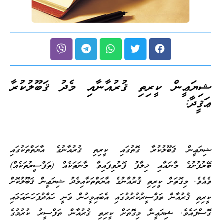
ޝިޔަޢީން ކީރިތި ޤުރުއާނާއި މެދު ޤަބޫލުކުރާ
ޢަޤީދާ:
ޝިޔަޢީން ޤަބޫލުކުރާ ގޮތުގައި ކީރިތި ޤުރުއާނުގެ އާޔަތްތަކުގައި
ބޭރުފުށުގެ މާނައާއި ޚިލާފު ފޮރުވިފައިވާ މާނަތަކެއް (ތަފްސީރުތަކެއް)
ވެއެވެ. މިގޮތަށް ކީރިތި ޤުރުއާނުގެ އާޔަތްތަކާއިމެދު ޝިޔަޢީން ޤަބޫލުކޮށް
ކީރިތި ޤުރުއާން ތަފްސީރުކުރުމުގައި އެބައިމީހުން ވަނީ ހައްދުފަހަނައަޅައި
ގޮސްފައެވެ. ޝިޔަޢީން މިގޮތަށް ކީރިތި ޤުރުއާން ތަފްސީރު ކުރުމުގެ