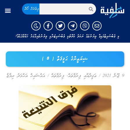
އިތުރަށް ހޯދާ
މި ވެބްސައިޓުގައިވާ ލިޔުންތައް ނަކަލު ކުރާނަމަ މި ވެބްސައިޓަށާއި ލިޔުންތެރިއާއަށް ހަވާލާދެއްވާ!
ޝިޔަޢީންގެ ޙަޤީޤަތް ( 8 )
9 ޖޫން 2021
/
ޢަޤީދާއާއި ފިރުޤާތައް
,
ފިރުޤާތައް
/
އައްޝައިޚް އަޙްމަދު ރިމާޒް