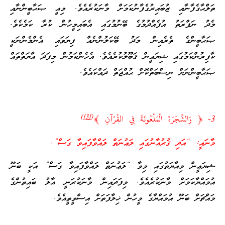
ތަލްޙާގެފާނާއި ޒުބައިރުގެފާނުކަމަށް މާނަކުރެއެވެ. މިއީ ޞަޙާބީންނާއި
މެދު ނަފްރަތު އުފެއްދުމުގެ ބޭނުމުގައި އެބައިމީހުން ކުރާ ކަމެކެވެ.
ޞަޙާބީންގެ ތެރެއިން މަދު ބޭކަލުންނެއް ފިޔަވައި އެންމެންނަކީ
ކާފިރުންކަމުގައި ޝިޔަޢީން ޤަބޫލުކުރެއެވެ. އެހެންކަމުން މިފަދަ އާޔަތްތައް
ޞަޙާބީންނަށް ނިސްބަތްކޮށް ޙުއްޖަތް ދައްކައެވެ.
)
[3]
(
3- ﴿ وَالشَّجَرَةَ الْمَلْعُونَةَ فِي القُرْآنِ ﴾
މާނައީ: “އަދި ޤުރުއާނުގައި ލަޢުނަތް ލައްވާފައިވާ ގަސް”.
ޝިޔަޢީން މިއާޔަތުގައި މިވާ “ލަޢުނަތް ލައްވާފައިވާ ގަސް” އަކީ ބަނޫ
އުމައްޔާކަމަށް މާނަކުރެއެވެ. މިފަދައިން މާނަކުރަނީ އާލު ބައިތުންގެ
މައްޗަށް ބަނޫ އުމައްޔާގެ މީހުން ޚިލާފަތަށް އިސްވީތީއެވެ.