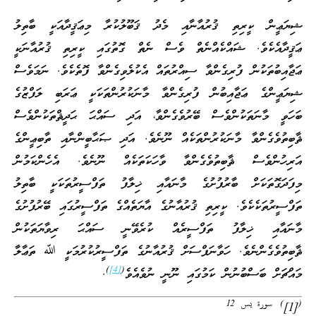
ޝިޔަޢީން ކީރިތި ޤުރުއާނާއި މެދު ޤަބޫލުކުރާ މިޢަޤީދާއަކީ ބާތިލު
ޢަޤީދާއެކެވެ. ޝައްކެއްނެތް ވެސް ނެތް ގޮތުގައި ކީރިތި ޤުރުއާނަކީ
ޢަޖާއިބުތަކުން ފުރިގެންވާ ސިއްރުތައް އެކުލެވިގެންވާ ފޮތެކެވެ. ނަމަވެސް
ޝިޔަޢީންގެ ޢަޖާއިބުން ފުރިގެންވާ މާނަކުރުންތަކަކީ ޢަރަބި ލަފްޒުގެ
ބަހަވީ މާނަތަކުންވެސް ބޭރުވެގެންވާ، އަދި ސައްޙަ ޙަދީޘްތަކުންވެސް
ޘާބިތުވެގެންވާ މާނަކުރުންތަކެއް ނޫނެވެ. އަދި ޞަޙާބީންނާއި ތާބިޢީންގެ
އަރިހުންވެސް ޘާބިތުވެގެންވާ ވާހަކަތަކެއް ނޫނެވެ. އެހެންކަމުން
މިފަދަގޮތަކަށް ބާރުފުށުގެ މާނައާއި ޚިލާފު ތަފްސީރުތަކަކީ ބާތިލު
ތަފްސީރުތަކެކެވެ. ކީރިތި ޤުރުއާނުގެ އާޔަތެއްގެ ތަފްސީރުގައި ބޭރުފުށުގެ
މާނައާއި ޚިލާފު ތަފްސީރެއް ކުރެވޭނީ ސައްޙަ ރިވާޔަތަކުން
ޘާބިތުވެގެންނެވެ. ހަވާނަފްސަށް ޤުރުއާނުގެ ތަފްސީރުކުރުމަކީ ﷲ ތަޢާލާ
)
[4]
(
މައްޗަށް ބަސްބުނުން ކަމުގައި ނޫނީ ނުވެއެވެ
.
(
)
سورة يس 12
[1]