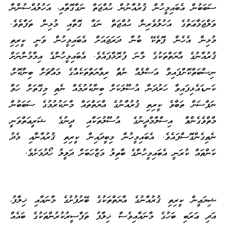
ސަބަބުން އެބައިމީހުން ޤުރުއާނުން ޙުއްޖަތް ނަގާގޮތާއި، އަހުލުއްސުންނާ
ވަލްޖަމާޢަތުގެ އަހުލުވެރިން ޙުއްޖަތް ނަގާ ގޮތާއި މުޅިން ތަފާތެވެ.
މުޅިން އެހެން ފޮތެކޭ ބުނާ ދަރަޖައަށް އެބައިމީހުން ވަނީ ކީރިތި
ޤުރުއާނުގެ އާޔަތްތަކުގެ މާނަ ފުރޮޅާފައެވެ. އެބައިމީހުންގެ އިމާމުންނަށް
ނިސްބަތްކޮށްފައިވާ އަސްލެއް ނެތް ރިވާޔަތްތަކެއްގެ މައްޗަށް ބިނާކޮށް،
ކަނޑައެޅިފައިވާ ހަރުދަނާ އުސޫލަކަށް ބިނާކުރުމެއް ނެތި މިގޮތަށް ހަވާ
ނަފްސަށް ތަބާވެ ކީރިތި ޤުރުއާނުގެ އާޔަތްތައް މާނަކުރުމުގެ ސަބަބުން
މާތްވެގެންވާ އިސްލާމްދީނުގެ އުސޫލުތަކާއި ދީނުގެ ޝަރީޢަތްވަނީ
ނެތިގެންގޮސްފައެވެ. އެބައިމީހުން މިބީދައިން ކީރިތި ޤުރުއާނާއި މެދު
ކަންތައް ކުރަނީ އެބައިމީހުންގެ ބާތިލު މަޒްހަބަށް ދަލީލު ހޯދުމަށެވެ.
ޝިޔަޢީން ކީރިތި ޤުރުއާނުގެ އާޔަތްތަކުގެ ބޭރުފުށުގެ މާނައާއި ޚިލާފު،
އަދި ޢަރަބި ބަހުގެ މާނައާއިވެސް ޚިލާފު ތަފްސީރުކުރުންތަކުގެ ބައެއް