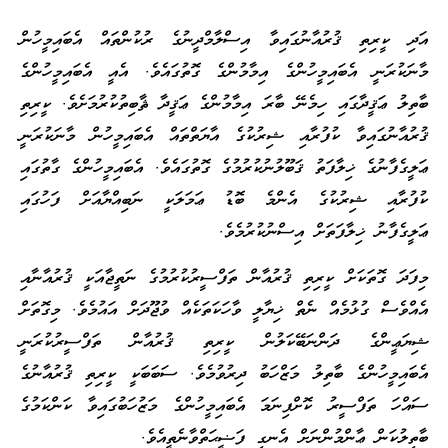
އަދި ކީރިތި ޤުރުއާނުގައިވާ އިސްލާމްދީނުގެ ރުކުންތައް އެބައިމީހުން
މާނަކުރަނީ އެބައިމީހުންގެ އިމާމުންގެ ގޮތުގައެވެ. އެއީ އެބައިމީހުންގެ
ބާތިލު ޢަޤީދާގައި ހިމެނޭ ބާރަ އިމާމުންގެ ޢަޤީދާ ޘާބިތުކުރުމަށެވެ. ކީރިތި
ޤުރުއާނުގައިވާ ކުފުރާއި ޝިރުކުގެ އާޔަތްތައް އެބައިމީހުން މާނަކުރަނީ
ޢަލީގެފާނުގެ ޚިލާފަތު ޤަބޫލުނުކުރުމުގެ ގޮތުގައެވެ. އެބައިމީހުންގެ ގާތުގައި
ކުފުރާއި ޝިރުކުގެ އެންމެ ބޮޑު ޢަމަލަކީ ނަބިއްޔާއަށް ފަހުގައި
ޢަލީގެފާނު ޚިލާފަތަށް އިސްނުކުރުމެވެ.
މިފަދަ ގޮތަކަށް ކީރިތި ޤުރުއާން ތަފްސީރުކުރުމުގެ ނަތީޖާއަކީ ޤުރުއާނާއި
އެއްވެސް ގުޅުމެއް ނެތް ޚިޔާލީ ވާހަކަތަކެއް ވުޖޫދަށް އައުމެވެ. މިގޮތަށް
ޝިޔަޢީންގެ ދަންނަބޭކަލުން ކީރިތި ޤުރުއާން ތަފްސީރުކުރަނީ
އެބައިމީހުންގެ ބާތިލު މަޒްހަބު ދިރުވުމެވެ. ސަބަބަކީ ކީރިތި ޤުރުއާނުގެ
ސައްހަ ތަފްސީރު ކޮށްފިނަމަ އެބައިމީހުންގެ މަޒުހަބުގައިވާ ކަންކަމުގެ
ބާތިލުކަން ޢާންމުންނަށް އެނގި ފަޟީޙަތްވާނެތީއެވެ.