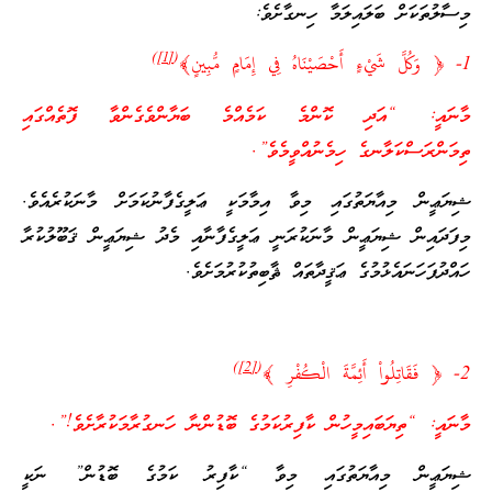
މިސާލުތަކަށް ބަލައިލަމާ ހިނގާށެވެ:
)
[1]
(
‎1- ﴿ وَكُلَّ شَيْءٍ أَحْصَيْنَاهُ فِي إِمَامٍ مُّبِينٍ﴾‏
މާނައީ: “އަދި ކޮންމެ ކަމެއްމެ ބަޔާންވެގެންވާ ފޮތެއްގައި
ތިމަންރަސްކަލާނގެ ހިމެނުއްވީމެވެ”.
ޝިޔަޢީން މިއާޔަތުގައި މިވާ އިމާމަކީ ޢަލީގެފާނުކަމަށް މާނަކުރެއެވެ.
މިފަދައިން ޝިޔަޢީން މާނަކުރަނީ ޢަލީގެފާނާއި މެދު ޝިޔަޢީން ޤަބޫލުކުރާ
ހައްދުފަހަނައެޅުމުގެ ޢަޤީދާތައް ޘާބިތުކުރުމަށެވެ.
)
[2]
(
2- ﴿ فَقَاتِلُواْ أَئِمَّةَ الْكُفْرِ ﴾
މާނައީ: “ތިޔަބައިމީހުން ކާފިރުކަމުގެ ބޮޑުންނާ ހަނގުރާމަކުރާށެވެ!”.
ޝިޔަޢީން މިއާޔަތުގައި މިވާ “ކާފިރު ކަމުގެ ބޮޑުން” ނަކީ