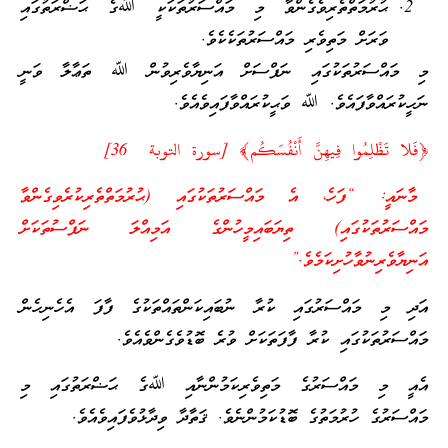
ޙުރުމަތްތެރިވެގެންވާ މި މައްސަރުތަކަކީ ﷲގެ ޙަޟްރަތުގައި
ވަރަށް މަތިވެރި މައްސަރުތަކެކެވެ.
މި މައްސަރުތަކުގައި ނަފްސަށް އަނިޔާވެރިވުން ﷲ ތަޢާލާ ވަނީ
ނަހީކުރައްވާފައެވެ. ﷲ ވަޙީކުރައްވާފައިވެއެވެ.
﴿فَلا تَظْلِمُوا فِيهِنَّ أَنْفُسَكُم﴾ [سورة التوبة 36]
މާނައީ: “ފަހެ، އެ މައްސަރުތަކުގައި (ޙުރުމަތްތެރިކުރެވިގެންވާ
މައްސަރުތަކުގައި) ތިޔަބައިމީހުންގެ އަމިއްލަ ނަފްސުތަކަށް
އަނިޔާވެރިނުވާހުށިކަމެވެ.”
އަދި މި މައްސަރުގައި ކުރާ ނުބައިކަންތައްތަކުގެ ފާފަ އެހެނިހެން
މައްސަރުތަކުގައި ކުރާ ފާފަތަކަށް ވުރެ ބޮޑުވެގެންވެއެވެ.
އެއީ މި މައްސަރުގެ މަތިވެރިކަމުންނާއި ﷲގެ ޙަޟްރަތުގައި މި
މައްސަރުގެ ހުރުމަތުގެ ބޮޑުކަމުންނެވެ. ޤަތާދާ ވިދާޅުވެފައިވެއެވެ.