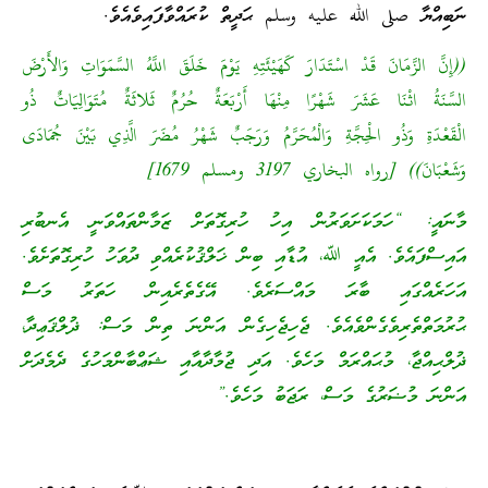
ނަބިއްޔާ صلى الله عليه وسلم ޙަދީތް ކުރައްވާފައިވެއެވެ.
((إِنَّ الزَّمَانَ قَدْ اسْتَدَارَ كَهَيْئَتِهِ يَوْمَ خَلَقَ اللَّهُ السَّمَوَاتِ وَالأَرْضَ
السَّنَةُ اثْنَا عَشَرَ شَهْرًا مِنْهَا أَرْبَعَةٌ حُرُمٌ ثَلاثَةٌ مُتَوَالِيَاتٌ ذُو
الْقَعْدَةِ وَذُو الْحِجَّةِ وَالْمُحَرَّمُ وَرَجَبٌ شَهْرُ مُضَرَ الَّذِي بَيْنَ جُمَادَى
وَشَعْبَانَ)) [رواه البخاري 3197 ومسلم 1679]
މާނައީ: “ހަމަކަށަވަރުން އިހު ހުރިގޮތަށް ޒަމާންތައްވަނީ އެނބުރި
އައިސްފައެވެ. އެއީ ﷲ، އުޑާއި ބިން ޚަލްޤުކުރެއްވި ދުވަހު ހުރިގޮތަށެވެ.
އަހަރެއްގައި ބާރަ މައްސަރެވެ. އޭގެތެރެއިން ހަތަރު މަސް
ޙުރުމަތްތެރިވެގެންވެއެވެ. ޖެހިޖެހިގެން އަންނަ ތިން މަސް: ޛުލްޤަޢިދާ،
ޛުލްޙިއްޖާ، މުޙައްރަމް މަހެވެ. އަދި ޖުމާދާއާއި ޝަޢްބާންމަހުގެ ދެމެދަށް
އަންނަ މުޟަރުގެ މަސް، ރަޖަބު މަހެވެ.”