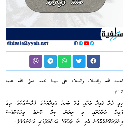
الحمد لله، والصلاة والسلام على نبينا محمد صلى الله عليه
وسلم
މިއީ ޛުލް ޤަޢިދާ މަހާއި ގުޅޭ ބައެއް ފައިދާތަކުގެ ޚުލާޞާއެކެވެ. މީގެ
ފައިދާ އަޅާއަށާއި މި ލިޔުން ކިޔާ ކޮންމެ މީހަކަށްވެސް
މިންވަރުކޮށްދެއްވުން އެދި ﷲ ތަޢާލާގެ ޙަޟްރަތުގައި ދަންނަވަމެވެ.