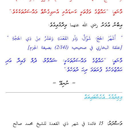
މާނައީ: “ޙައްޖުގެ ވަޤުތަކީ ކަނޑައެޅި އެނގިގެންވާ މައްސަރުތަކެކެވެ.”
އިބްނު ޢުމަރު رضي الله عنهما ވިދާޅުވިއެވެ.
” أَشْهُرُ الحَجِّ: شَوَّالٌ، وَذُو القَعْدَةِ، وَعَشْرٌ مِنْ ذِي الحَجَّةِ ”
[علقة البخاري في صحيحيه (2/141) بصيغة الجزم]
މާނައީ: “ޙައްޖުގެ މައްސަރުތަކަކީ: ޝައްވާލު، ޛުލް ޤަޢިދާ އަދި
ޙައްޖުމަހުގެ ފުރަތަމަ ދިހަ ދުވަހެވެ.”
= ނުނިމޭ =
މިލިޔުމުގެ އެހެންބައިތައް
މަޞްދަރު: 15 فائدة في شهر ذي القعدة للشيخ محمد صالح