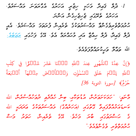
ޛުލް ޤަޢިދާ މަހަކީ ހިޖުރީ އަހަރުގެ އެގާރަވަނަ މައްސަރެވެ.
އަހަރުގެ ތެރޭގައި ޖެހިޖެހިގެން އަންނަ
ޙުރުމަތްތެރިވެގެންވާ މައްސަރުތަކުގެ ތެރެއިން ފުރަތަމަ މައްސަރެވެ. އެއީ
ޛުލް ޤަޢިދާ، ޛުލް ޙިއްޖާ އަދި މުޙައްރަމް އެވެ. އޭގެ ފަހުގައި
ރަޖަބެވެ.
ﷲ ތަޢާލާ ވަޙީކުރައްވާފަވެއެވެ.
﴿إِنَّ عِدَّةَ ٱلشُّهُورِ عِندَ ٱللَّهِ ٱثۡنَا عَشَرَ شَهۡرٗا فِي كِتَٰبِ
ٱللَّهِ يَوۡمَ خَلَقَ ٱلسَّمَٰوَٰتِ وَٱلۡأَرۡضَ مِنۡهَآ أَرۡبَعَةٌ
حُرُمٌ﴾ [سورة التوبة 36]
މާނައީ: “ހަމަކަށަވަރުން، އުޑުތަކާއި، ބިން ހެއްދެވި ދުވަހުއްސުރެން، اللَّه
ކަނޑައަޅުއްވާފައިވާ ގޮތުގައި (އަހަރެއްގެ) މައްސަރުތަކުގެ ޢަދަދަކީ اللَّه
ގެ ޙަޟްރަތުގައި ބާރަ މަހެވެ. އޭގެ ތެރެއިން، ހަތަރު މަސް،
ޙުރުމަތްތެރި ވެގެންވެއެވެ.”