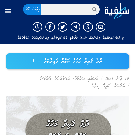
އިތުރަށް ހޯދާ
މި ވެބްސައިޓުގައިވާ ލިޔުންތައް ނަކަލު ކުރާނަމަ މި ވެބްސައިޓަށާއި ލިޔުންތެރިއާއަށް ހަވާލާދެއްވާ!
ޛުލް ޤަޢިދާ މަހުގެ ބައެއް ފައިދާތައް – 1
19 ޖޫން 2021
/
އަދަބާއި އަޚްލާޤު
,
ޢަމަލުތަކުގެ މާތްކަން
/
އަލްއަޚް ނަޡީމް ނިޡާމް