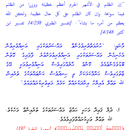
“إن الظلم في الأشهر الحرم أعظم خظيئة ووزرا من الظلم
فيما سواها، وإن كان الظلم على كل حال عظيما، ولكن الله
يعظم من أمره ما يشاء”. [تفسير الطبري 14/238 تفسير ابن
كثير 4/148]
މާނައީ: “ޙުރުމަތްތެރިވެގެންވާ މައްސަރުތަކުގައި އަނިޔާވެރިވުން
އެހެނިހެން މައްސަރުތަކުގައި އަނިޔާވެރިވުމަށްވުރެ ފާފައިގެ ގޮތުން
ބޮޑުވެގެންވެއެވެ. ކޮންމެ ޙާލެއްގައިވެސް އަނިޔާވެރިވުމަކީ އޭގެ
ޒާތުގައިވެސް ޙަރާމްކަމަކަށް ވީ ހިނދުވެސް، ކަންތައްތަކުގެ ތެރެއިން،
ﷲ ތަޢާލާ އެއިލާހު އިރާދަކުރައްވާ ކަމެއް މަތިވެރިކުރައްވައެވެ.”
ޛުލް ޤަޢިދާ މަހަކީ ޙައްޖު މައްސަރުތަކުގެ ތެރެއިންވާ މަހެކެވެ.
ﷲ ތަޢާލާ ވަޙީކުރައްވާފައިވެއެވެ.
﴿ٱلۡحَجُّ أَشۡهُرࣱ مَّعۡلُومَـٰتࣱۚ﴾ [سورة البقرة 197]