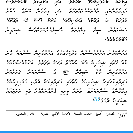
އިލްހާމު ބާއްވައިލެއްވޭ ބައެކެވެ. އަދި މަލާއިކަތް ބޭކަލުންވެސް
އެއިމާމުންނާއި މުޚާތަބުކުރައްވައެވެ. އަދި އިމާމުން ކޮންމެ ހުކުރު
ދުވަހަކު ﷲ ތަޢާލާގެ ޢަރުޝިކޮޅުގެ ދަށަށް ގޮސް ﷲ ތަޢާލާގެ
ޙަޟްރަތުން ސީދާ ޢިލްމުތައް ޙާސިލުކުރާކަމަށްވެސް ޝިޔަޢީން
ޤަބޫލުކުރެއެވެ.
އެހެންކަމުން އަހުލުއްސުންނާ ވަލްޖަމާޢަތުގެ އަހުލުވެރިން ސުންނަތް މާނަ
ކުރާ ގޮތާއި ޝިޔަޢީން މާނަ ކުރާގޮތް ވަރަށް ތަފާތެވެ. އަހުލުއްސުންނާގެ
އަހުލުވެރިން މާތް ނަބިއްޔާ ﷺ ގެ ސުންނަތަށް ޤަދަރުކޮށް
މަތިވެރިކުރާއިރު، ޝިޔަޢީންގެ ގާތުގައި މަތިވެރިކަން ދެވެނީ އެބައިމީހުންގެ
އިމާމުންގެ ސުންނަތަށެވެ. އެޔަށް ކީރިތި ޤުރުއާނަށްވުރެ މަތީ ދަރަޖައެއް
)
[1]
(
ޝިޔަޢީން ދެއެވެ
.
(
)
المصدر:
أصول مذهب الشيعة الإمامية الإثني عشرية – ناصر القفاري
[1]