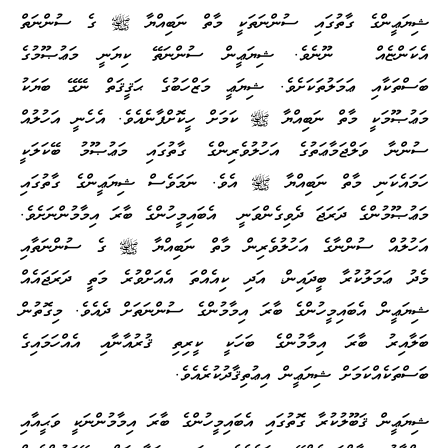
ޝިޔަޢީންގެ ގާތުގައި ސުންނަތަކީ މާތް ނަބިއްޔާ ﷺ ގެ ސުންނަތް
އެކަންޏެއް ނޫނެވެ. ޝިޔަޢީން ސުންނަތޭ ކިޔަނީ މަޢުޞޫމުގެ
ބަސްތަކާއި ޢަމަލުތަކަށެވެ. ޝިޔަޢީ މަޒްހަބުގެ ޙަޤީޤަތް ނޭގޭ ބަޔަކު
މަޢުޞޫމަކީ މާތް ނަބިއްޔާ ﷺ ކަމަށް ހީކޮށްފާނެއެވެ. އެހެނީ އަހުލުއް
ސުންނާ ވަލްޖަމާޢަތުގެ އަހުލުވެރިންގެ ގާތުގައި މަޢުޞޫމު ބޭކަލަކީ
ހަމައެކަނި މާތް ނަބިއްޔާ ﷺ އެވެ. ނަމަވެސް ޝިޔަޢީންގެ ގާތުގައި
މަޢުޞޫމުންގެ ދަރަޖަ ދެވިގެންވަނީ އެބައިމީހުންގެ ބާރަ އިމާމުންނަށެވެ.
އަހުލުއް ސުންނާގެ އަހުލުވެރިން މާތް ނަބިއްޔާ ﷺ ގެ ސުންނަތާއި
މެދު ޢަމަލުކުރާ ބީދައިން، އަދި ކިއެއްތަ އެއަށްވުރެ މަތީ ދަރަޖައެއް
ޝިޔަޢީން އެބައިމީހުންގެ ބާރަ އިމާމުންގެ ސުންނަތަށް ދެއެވެ. މިގޮތުން
ބަލާއިރު ބާރަ އިމާމުންގެ ބަހަކީ ކީރިތި ޤުރުއާނާއި އެއްހަމައިގެ
ބަސްތަކެއްކަމަށް ޝިޔަޢީން އިޢުތިޤާދުކުރެއެވެ.
ޝިޔަޢީން ޤަބޫލުކުރާ ގޮތުގައި އެބައިމީހުންގެ ބާރަ އިމާމުންނަކީ ވަޙީއާއި