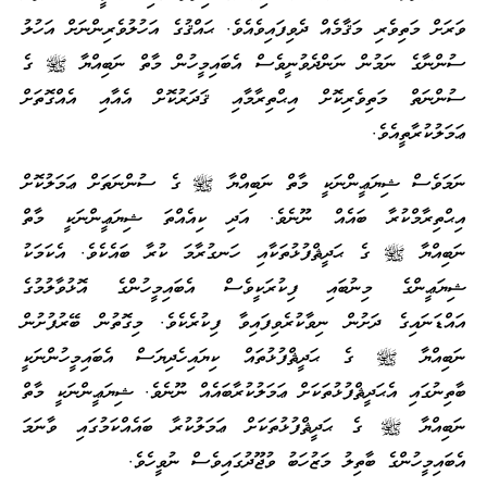
ވަރަށް މަތިވެރި މަޤާމެއް ދެވިފައިވެއެވެ. ޙައްޤުގެ އަހުލުވެރިންނަށް އަހުލު
ސުންނާގެ ނަމުން ނަންދެވުނީވެސް އެބައިމީހުން މާތް ނަބިއްޔާ ﷺ ގެ
ސުންނަތް މަތިވެރިކޮށް އިޙްތިރާމާއި ޤަދަރުކޮށް އެއާއި އެއްގޮތަށް
ޢަމަލުކުރާތީއެވެ.
ނަމަވެސް ޝިޔަޢީންނަކީ މާތް ނަބިއްޔާ ﷺ ގެ ސުންނަތަށް ޢަމަލުކޮށް
އިޙްތިރާމްކުރާ ބައެއް ނޫނެވެ. އަދި ކިއެއްތަ ޝިޔަޢީންނަކީ މާތް
ނަބިއްޔާ ﷺ ގެ ޙަދީޘްފުޅުތަކާއި ހަނގުރާމަ ކުރާ ބައެކެވެ. އެކަމަކު
ޝިޔަޢީންގެ މިނުބައި ފިކުރަކީވެސް އެބައިމީހުންގެ އޮޅުވާލުމުގެ
އައްޑަނައިގެ ދަށުން ނިވާކުރެވިފައިވާ ފިކުރެކެވެ. މިގޮތުން ބޭރުފުށުން
ނަބިއްޔާ ﷺ ގެ ޙަދީޘްފުޅުތައް ކިޔައިހެދިޔަސް އެބައިމީހުންނަކީ
ބާތިނުގައި އެޙަދީޘްފުޅުތަކަށް ޢަމަލުކުރާބައެއް ނޫނެވެ. ޝިޔަޢީންނަކީ މާތް
ނަބިއްޔާ ﷺ ގެ ޙަދީޘްފުޅުތަކަށް ޢަމަލުކުރާ ބައެއްކަމުގައި ވާނަމަ
އެބައިމީހުންގެ ބާތިލު މަޒުހަބު ވުޖޫދުގައިވެސް ނުވީހެވެ.