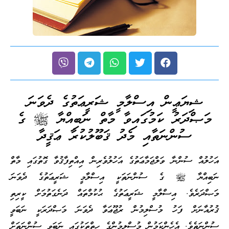
ޝިޔަޢީން އިސްލާމީ ޝަރީޢަތުގެ ދެވަނަ
މަޞްދަރު ކަމުގައިވާ މާތް ނަބިއްޔާ ﷺ ގެ
ސުންނަތާއި މެދު ޤަބޫލުކުރާ ޢަޤީދާ
އަހުލުއް ސުންނާ ވަލްޖަމާޢަތުގެ އަހުލުވެރިން އިއްތިފާޤުވާ ގޮތުގައި މާތް
ނަބިއްޔާ ﷺ ގެ ސުންނަތަކީ އިސްލާމީ ޝަރީޢަތުގެ ދެވަނަ
މަޞްދަރެވެ. އިސްލާމީ ޝަރީޢަތުގެ ޙުކުމްތައް ދަނެގަތުމަށް ކީރިތި
ޤުރުއާނަށް ފަހު މުސްލިމުން ރުޖޫޢަވާ ދެވަނަ މަޞްދަރަކީ ނަބަވީ
ސުންނަތެވެ. އެހެންކަމުން މުސްލިމުންގެ ހިތްތަކުގައި ނަބަވީ ސުންނަތަށް