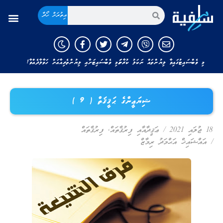
އިތުރަށް ހޯދާ
މި ވެބްސައިޓުގައިވާ ލިޔުންތައް ނަކަލު ކުރާނަމަ މި ވެބްސައިޓަށާއި ލިޔުންތެރިއާއަށް ހަވާލާދެއްވާ!
ޝިޔަޢީންގެ ޙަޤީޤަތް ( 9 )
18 ޖުލައި 2021
/
ޢަޤީދާއާއި ފިރުޤާތައް
,
ފިރުޤާތައް
/
އައްޝައިޚް އަޙްމަދު ރިމާޒް