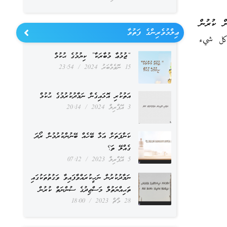
ން ކުރުން
ޢިލްމުވެރިންގެ ފަތުވާ
ى كل شيء
“ޖުމުޢާ މުބާރަކާ” ކިޔުމުގެ ޙުކުމް
15 ނޮވެމްބަރު 2024
23:54
އަތުކުރި އޮޅައިގެން ނަމާދުކުރުމުގެ ޙުކުމް
3 އޭޕްރިލް 2024
20:14
ކަންފަތަށް އަޅާ ބޭހެއް ބޭނުންކުރުމުން ރޯދަ
ގެއްލޭ ތަ؟
5 އޭޕްރިލް 2023
07:12
ނަމާދުކުރުން ނަހީކުރައްވާފައިވާ ވަގުތުތަކުގައި
ތަޙިއްޔަތުލް މަސްޖިދުގެ ސުންނަތް ކުރުން
28 މާޗް 2023
18:00