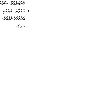
ކޮންކަމެއްތޯ ސުވާލުކ
ޢަރަފާތް ދުވަހަކީ 
އައުލާވެގެންވެއެ
قدير))