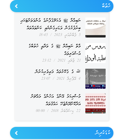
ޚުޠުބާ
ނަބިއްޔާ ﷺ އެކަލޭގެފާނުގެ އުންމަތަށްޓަކައި
ބިރުފުޅުގެން ވަޑައިގެންނެވި ކަންތައްތައް
5 ފެބްރުއަރީ 2023
18:45
މާތް ނަބިއްޔާ ﷺ ގެ ވަދާޢީ ޚުތުބާގެ
އުސްއަލިތައް
21 ޖުލައި 2021
23:12
ﷲ ގެ ގެކޮޅުތައް މަތިވެރިކުރުން
4 އޭޕްރިލް 2021
23:07
މުސްލިކަމު އޭނާގެ އަޚުންގެ މައްޗަށް
އަދާކޮށްދޭންޖެހޭ ޙައްޤުތައް
22 ޑިސެމްބަރު 2018
00:00
ކުޑަކުދިން