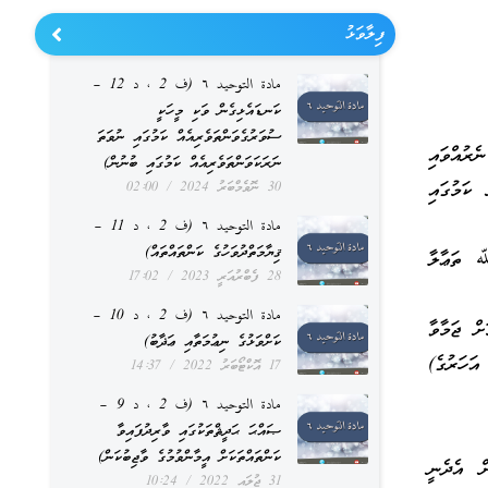
ފިލާވަޅު
مادة التوحيد ٦ (ف 2 ، د 12 –
ކަނޑައެޅިގެން ވަކި މީހަކީ
ސުވަރުގެވަންތަވެރިއެއް ކަމުގައި ނުވަތަ
ރުއްވައި
ނަރަކަވަންތަވެރިއެއް ކަމުގައި ބުނުން)
ކަމުގައި
30 ނޮވެމްބަރު 2024
02:00
مادة التوحيد ٦ (ف 2 ، د 11 –
ޤިޔާމަތްދުވަހުގެ ކަންތައްތައް)
ﷲ ތަޢާލާ
28 ފެބްރުއަރީ 2023
17:02
مادة التوحيد ٦ (ف 2 ، د 10 –
ށް ޖަމާވާ
ކަށްވަޅުގެ ނިޢުމަތާއި ޢަޛާބު)
އަހަރުގެ)
17 އޮކްޓޯބަރު 2022
14:37
مادة التوحيد ٦ (ف 2 ، د 9 –
ޞައްޙަ ޙަދީޘްތަކުގައި ވާރިދުފައިވާ
ކަންތައްތަކަށް އީމާންވުމުގެ ވާޖިބުކަން)
ް އެދެނީ
31 ޖުލައި 2022
10:24