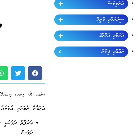
ޢަރަބިބަސް
ސިޔަރަތާއި ތާރީޚް
އަދަބާއި އަޚްލާޤު
ދުޢާއާއި ޛިކުރު
الحمد لله وحده والصلا
ޢަރަފާތް ދުވަހަކީ އެތަކެއް
ޢަރަފާތް ދުވަހަކީ ޙ
ދުވަސް