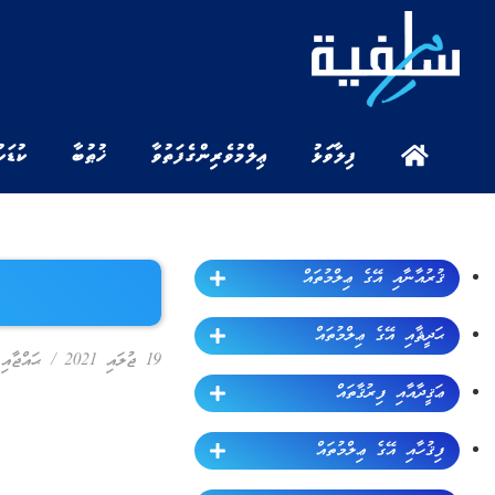
ފިލާވަޅު
ޢިލްމުވެރިންގެ ފަތުވާ
ޚުޠުބާ
ކުޑަކ
ޤުރުއާނާއި އޭގެ ޢިލްމުތައް
ޙަދީޘާއި އޭގެ ޢިލްމުތައް
19 ޖުލައި 2021
/
ޙައްޖާއި
ޢަޤީދާއާއި ފިރުޤާތައް
ފިޤުހާއި އޭގެ ޢިލްމުތައް