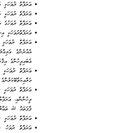
ޢަރަފާތް ދުވަހަކީ ޙ
ޢަރަފާތް ދުވަހަކީ ޙ
ޢަރަފާތް ދުވަހުގެ މ
ޢަރަފާތްދުވަހަކީ އ
ޢަރަފާތް ދުވަހަކީ
އެއުރެންގެ އަމިއް
އެބައިމީހުންގެ އިޤް
ޢަރަފާތް ދުވަހަކީ 
މަލާއިކަތްބޭކަލުންގެ
ޢަރަފާތް ދުވަހަކީ ފ
މީހުންނާއި، ޢަރަފާ
ފާފަތައް ﷲ ތަޢާލާ 
ޢަރަފާތް ދުވަހަކީ 
ޢަރަފާތް ދުވަހު ﷲ