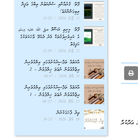
ފޮތް: ޤުރުއާނާއި ސުންނަތުން ތިބާގެ ޢަޤީދާ
ލިބިގަންނާށެވެ!
21 ޖޫން 2026
13:28
ފޮތް: ކީރިތި ރަސޫލާ صلى الله عليه وسلم
ގެ ކައިވެނިފުޅުތަކާ މެދު ދެކެވޭ ވާހަކަތަކުގެ
ޙަޤީޤަތް
21 ޖޫން 2026
12:39
އާޔަތެއް ތަފްސީރުކުރުމުގައި ޢިލްމުވެރިން
އިޖްމާޢުވުން ނުވަތަ ޚިލާފުވުން – 2
31 މާޗް 2026
08:17
އާޔަތެއް ތަފްސީރުކުރުމުގައި ޢިލްމުވެރިން
އިޖްމާޢުވުން ނުވަތަ ޚިލާފުވުން – 1
25 މާޗް 2026
08:22
ޢީދު ފާހަގަކުރުން
19 މާޗް 2026
16:23
 އަދާކުރާ