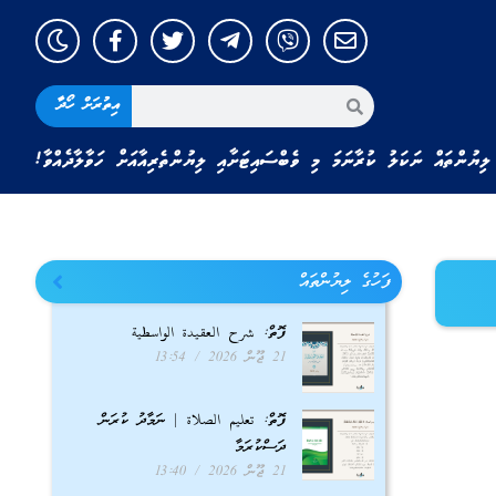
އިތުރަށް ހޯދާ
ލިޔުންތައް ނަކަލު ކުރާނަމަ މި ވެބްސައިޓަށާއި ލިޔުންތެރިއާއަށް ހަވާލާދެއްވާ!
ފަހުގެ ލިޔުންތައް
ފޮތް: شرح العقيدة الواسطية
21 ޖޫން 2026
13:54
ފޮތް: تعليم الصلاة | ނަމާދު ކުރަން
ދަސްކުރަމާ
21 ޖޫން 2026
13:40