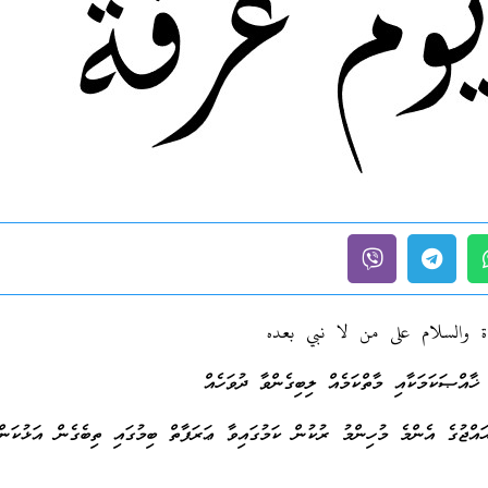
ة والسلام على من لا نبي بعده
 ޚާއްޞަކަމަކާއި މާތްކަމެއް ލިބިގެންވާ ދުވަހެއް
ައްޖުގެ އެންމެ މުހިންމު ރުކުން ކަމުގައިވާ ޢަރަފާތް ބިމުގައި ތިބެގެން އަޅުކަން