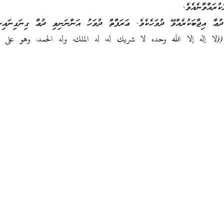
ުރައްވާނެއެވެ.
ދުޢާ އިޖާބަކުރެއްވޭ ދުވަހެކެވެ. ޢަރަފާތް ދުވަހު އަންނަނިވި ދުޢާ ގިނަގިނައި
ވެ. ((لا إله إلا الله وحده لا شريك له، له الملك، وله الحمد، وهو عل