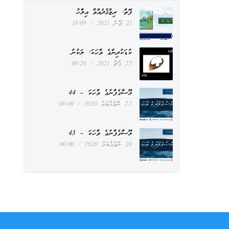
ފޮތް: ރިޒްޤުދެއްވާ އިލާހު
21 ޖޫން 2021
18:09
ކުޑަކުދިންގެ ވާހަކަ: ލަކުނު
25 މާޗް 2021
08:26
މޫސާގެފާނުގެ ވާހަކަ – 44
22 ނޮވެމްބަރު 2020
00:00
މޫސާގެފާނުގެ ވާހަކަ – 43
20 ނޮވެމްބަރު 2020
00:00