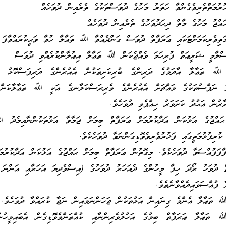
ުރުމަތްތެރިވެގެންވާ ހަތަރު މަހުގެ ދުވަސްތަކުގެ ތެރެއިން ދުވަހެއް
ައްޖު މަހުގެ މާތް ދިހަދުވަހުގެ ތެރެއިން ދުވަހެއް
ަތިވެރިކަމަށްޓަކައި ޢަރަފާތް ދުވަސް ގަންދެއްވާ ﷲ ތަޢާލާ ހުވާ ވަޙީކުރައްވާފަ
ިސްލާމީ ޝަރީޢަތް ފުރިހަމަ ވެއްޖެކަން ﷲ ތަޢާލާ އިޢުލާންކުރެއްވި ދުވަސް
 ﷲ ތަޢާލާ އާދަމުގެ ދަރިންގެ ބުރިކަށިތަކުން އެއުރެންގެ ދަރިފަސްކޮޅު ނެ
ލަ ނަފްސުތަކުގެ މައްޗަށް އެއުރެންގެ ވެރިރަސްކަލާނގެ އަކީ ﷲ ތަޢާލާކަން 
ރާރުން އަޙުދު ކަށަވަރު ހިއްޕެވި ދުވަހެވެ.
ޙައްޖުގެ އަޅުކަން އަދާކުރުމަށް ޢަރަފާތް ބިމަށް ޖަމާވާ އަޅުތަކުންނާއިމެދު 
 ކުރިފުޅުމަތީގައި ފަޚުރުވެރިވެވޮޑިގަންނަވާ ދުވަހެކެވެ.
ާފަފުއްސަވާ ދުވަހެކެވެ. މިގޮތުން ޢަރަފާތް ބިމަށް ޙައްޖުގެ އަޅުކަން އަދާކުރުމަ
ތް ދުވަހު ރޯދަ ހިފާ މީހުންގެ ދެއަހަރު ދުވަހުގެ (އިސްވެދިޔަ އަހަރާއި އަންނަ 
ފުއްސަވައިދެއްވާނެތެވެ.
ﷲ ތަޢާލާ އެންމެ ގިނައިން އަޅުތަކުން ޖަހަންނަމައިން ނަޖާ ކުރައްވާ ދުވަހެވެ.
 ތަޢާލާ ޢަރަފާތް ބިމުގެ އަހުލުވެރިންނާއި ކުއްތަންވެވޮޑިގެން އެބައިމީހުނ