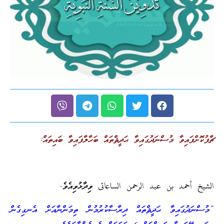
ޗާޕުކޮށްފައިވާ މުސްނަދުގައިވާ ޙަދީޘްތައް ބަހާލާފައިވާ ބައިތައް:
الشيخ أحمد بن عبد الرحمن الساعاتى ވިދާޅުވިއެވެ.
“މުސްނަދުގައިވާ ޙަދީޘްތައް ދިރާސާކުރުމުން ތިމަންނާއަށް އެނގިގެން