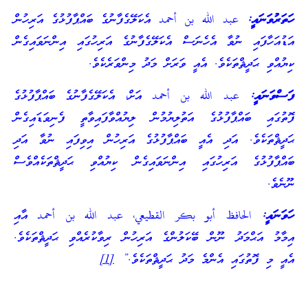
ހަތަރުވަނައީ:
عبد الله بن أحمد އެކަލޭގެފާނުގެ ބައްޕާފުޅުގެ އަރިހުން
އަޑުއަހާފައި ނުވާ އެހެނަސް އެކަލޭގެފާނުގެ އަރިހުގައި އިންނަވައިގެން
ކިޔުއްވި ޙަދީޘްތަކެވެ. އެއީ ވަރަށް މަދު މިންވަރެކެވެ.
ފަސްވަނައީ:
عبد الله بن أحمد އަށް، އެކަލޭގެފާނުގެ ބައްޕާފުޅުގެ
ފޮތުގައި ބައްޕާފުޅުގެ އަތުލިޔުމުން ލިޔުއްވާފައިވާތީ ފެނިވަޑައިގެން
ޙަދީޘްތަކެވެ. އަދި އެއީ ބައްޕާފުޅުގެ އަރިހުން އިވިފައި ނުވާ އަދި
ބައްޕާފުޅުގެ އަރިހުގައި އިންނަވައިގެން ކިޔުއްވި ޙަދީޘްތަކެއްވެސް
ނޫނެވެ.
ހަވަނައީ:
الحافظ أبو بكر القطيعي، عبد الله بن أحمد އާއި
އިމާމު އަޙްމަދު ނޫން ބޭކަލުންގެ އަރިހުން ރިވާކުރެއްވި ޙަދީޘްތަކެވެ.
އެއީ މި ފޮތުގައި އެންމެ މަދު ޙަދީޘްތަކެވެ.”
[1]