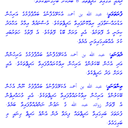
ދިޔައީ އޭގައިވާ ޙަދީޘްތައް 6 ބަޔަކަށް ބެހިގެންވާކަމެވެ.
ފުރަތަމައީ:
عبد الله بن أحمد އެކަލޭގެފާނުގެ ބައްޕާފުޅުގެ އަރިހުން
އަޑުއައްސަވާފައި ރިވާކޮށްފައިވާ ޙަދީޘްތަކެވެ. މުސްނަދުލް އިމާމު އަޙްމަދު
ކިޔަނީ އެ ފޮތަށެވެ. އެއީ ވަރަށް ބޮޑު ފޮތެކެވެ. އެ ފޮތުގެ ހަތަރުބައި
ކުޅަ އެއްބައިގައިވަނީ އެޔެވެ.
ދެވަނައީ:
عبد الله بن أحمد އެކަލޭގެފާނުގެ ބައްޕާފުޅުގެ އަރިހުންނާ
އަދި އެހެން ބޭކަލުންގެ އަރިހުން ރިވާކުރައްވާފައިވާ ޙަދީޘްތަކެވެ. އެއީ
ވަރަށް މަދު ޙަދީޘެކެވެ.
ތިންވަނައީ:
عبد الله بن أحمد އެކަލޭގެފާނުގެ ބައްޕާފުޅު ނޫން އެހެން
ބޭކަލުންގެ އަރިހުން ރިވާކުރައްވާފައިވާ ޙަދީޘްތަކެވެ. އެއީ މުޙައްދިޘުން
އެ ފޮތަށް زوائد عبد الله ގެ ނަމުން ނަންދެއްވާފައިވާ ބަޔެވެ.
ފުރަތަމަ ބައިގައިވާ ޙަދީޘްތައް ފިޔަވާ ދެން އެންމެ ޙަދީޘް ގިނައީ މި
ބައިގައެވެ.