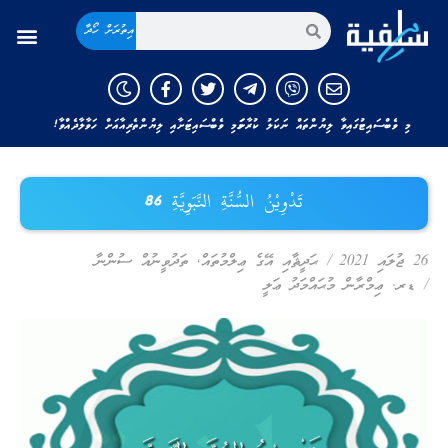
އިތުރަށް ހޯދާ
މި ވެބްސައިޓުގައިވާ ލިޔުންތައް ނަކަލު ކުރާނަމަ މި ވެބްސައިޓަށާއި ލިޔުންތެރިއާއަށް ހަވާލާދެއްވާ!
تَدْوِيْنُ السُّنَّةِ النَّبَوِيَّةِ 86
26 ޖުލައި 2021
/
ޙަދީޘާއި އޭގެ ޢިލްމުތައް
,
ތަދުވީނުއް ސުންނާ
/
ޑރ. ޢިމްރާން މުޙައްމަދު ޢަލީ