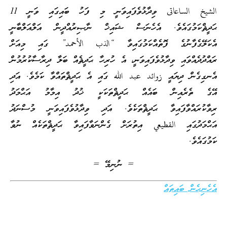
الشيخ الساعاتى ވިދާޅުވެފައިވަނީ މި ފަހު ބައިގައި ވަނީ 11
ޙަދީޘްކަމުގައެވެ. އެހެނަސް ޝައިޚް ނާޞިރުއްދީން އަލްއަލްބާނީ
އެކަލޭގެފާނުގެ ފޮތެއްކަމުގައިވާ “الذب الأحمد” ގައި މިއަށް
ރައްދުދެއްވައި ވިދާޅުވެފައިވަނީ، އެ ހުރިހާ ޙަދީޘެއް ބަލާ ދިރާސާކުރުމުން
އެނގިގެން ދިޔައީ زوائد عبد الله ގައި އެ ޙަދީޘްތައްވާ ކަމެވެ. އަދި
އޭގެ ތެރެއިން ބައެއް ޙަދީޘްތަކަކީ ޚުދު އިމާމު އަޙްމަދު
ރިވާކުރައްވާފައިވާ ޙަދީޘްތަކެވެ. އަދި ވިދާޅުވެފައިވަނީ މުސްނަދު
އަޙްމަދުގައި القطيعي އިތުރަށް ގެންނަވާފައިވާ ޙަދީޘްތަކެއް ނުވާ
ކަމުގައެވެ.
= ނުނިމޭ =
އެހެނިހެން ބައިތައް