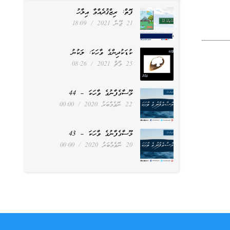
ފޮތް: ރިޒްޤުދެއްވާ އިލާހު
21 ޖޫން 2021
18:09
ކުޑަކުދިންގެ ވާހަކަ: ލަކުނު
25 މާޗް 2021
08:26
މޫސާގެފާނުގެ ވާހަކަ – 44
22 ނޮވެމްބަރު 2020
00:00
މޫސާގެފާނުގެ ވާހަކަ – 43
20 ނޮވެމްބަރު 2020
00:00