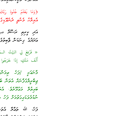
އެއިލާހު މެނުވީ ދެނެވޮޑިގެ
އަދި ކީރިތި ރަސޫލާ صلى 
ޢަދަދުގެ ގިނަކަން ޘާބިތު
« فَرُفِعَ لِي البَيْتُ الـمَعْ
أَلْفَ مَلَكٍ، إِذَا خَرَجُوا 
މާނައަކީ [ފަހެ ތިމަންކަ
ޖިބްރީލްގެފާނަށް އެތަނާ ބެ
ބައިތުލް މަޢުމޫރެވެ. އެތ
ނުކުމެވަޑައިގަތުމަށް ފަހު 
ފަހެ، ﷲ ތަޢާލާ އެތަން ޚ