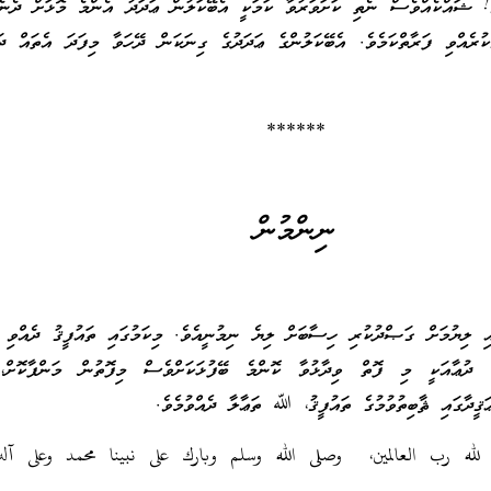
ވެ! ޝައްކެއްވެސް ނެތި ކަށަވަރުވާ ކަމަކީ އެބޭކަލުން ޢަދަދު އެންމެ މޮޅަށް ދެނެވ
ކުރެއްވި ފަރާތްކަމެވެ. އެބޭކަލުންގެ ޢަދަދުގެ ގިނަކަން ދޭހަވާ މިފަދަ އެތައް ދަލ
******
ނިންމުން
 ލިޔުމަށް ގަޞްދުކުރި ހިސާބަށް ލިޔެ ނިމުނީއެވެ. މިކަމުގައި ތައުފީޤު ދެއްވި ކ
ދުޢާއަކީ މި ފޮތް ވިދާޅުވާ ކޮންމެ ބޭފުޅަކަށްވެސް މިފޮތުން މަންފާކޮށް، 
ޤީދާގައި ޘާބިތުވުމުގެ ތައުފީޤު، ﷲ ތަޢާލާ ދެއްވުމެވެ.
 لله رب العالمين، وصلى الله وسلم وبارك على نبينا محمد وعلى آل