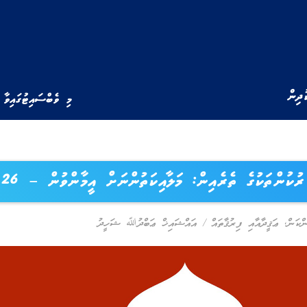
ުދިން
މި ވެބްސައިޓުގައިވާ 
 ރުކުންތަކުގެ ތެރެއިން: މަލާއިކަތުންނަށް އީމާންވުން – 26
ްކަން
,
ޢަޤީދާއާއި ފިރުޤާތައް
/
އައްޝައިޚް ޢަބްދުﷲ ޝަހީދު