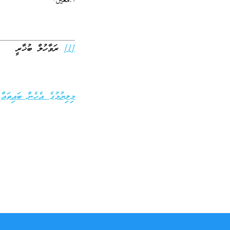
أجمعين.
[1]
ރަވާހުލް ބުޚާރީ
މިލިޔުމުގެ އެހެން ބައިތައް