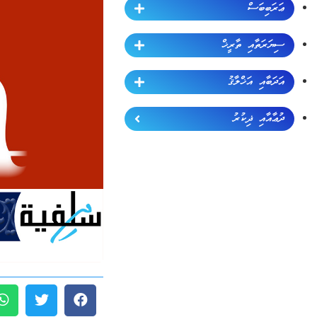
ޢަރަބިބަސް
ސިޔަރަތާއި ތާރީޚް
އަދަބާއި އަޚްލާޤު
ދުޢާއާއި ޛިކުރު