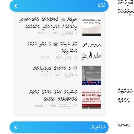
ޮޑިގެންވާ
ޚުޠުބާ
ީލުތަކެއް
ނަބިއްޔާ ﷺ އެކަލޭގެފާނުގެ އުންމަތަށްޓަކައި
ބިރުފުޅުގެން ވަޑައިގެންނެވި ކަންތައްތައް
5 ފެބްރުއަރީ 2023
18:45
މާތް ނަބިއްޔާ ﷺ ގެ ވަދާޢީ ޚުތުބާގެ
އުސްއަލިތައް
21 ޖުލައި 2021
23:12
ﷲ ގެ ގެކޮޅުތައް މަތިވެރިކުރުން
4 އޭޕްރިލް 2021
23:07
ަމަށްޓަކާ
މުސްލިކަމު އޭނާގެ އަޚުންގެ މައްޗަށް
އަދާކޮށްދޭންޖެހޭ ޙައްޤުތައް
އަހުލުއް
22 ޑިސެމްބަރު 2018
00:00
ه وصحبه
ކުޑަކުދިން