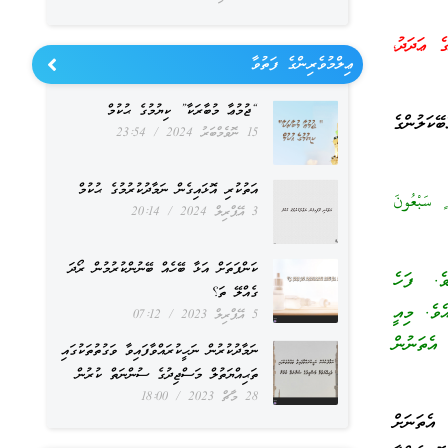
ަޝްކަރުގެ ޢަދަދު،
ޢިލްމުވެރިންގެ ފަތުވާ
“ޖުމުޢާ މުބާރަކާ” ކިޔުމުގެ ޙުކުމް
ކަލުންގެ
15 ނޮވެމްބަރު 2024
23:54
އަތުކުރި އޮޅައިގެން ނަމާދުކުރުމުގެ ޙުކުމް
ٍ سَبْعُونَ
3 އޭޕްރިލް 2024
20:14
ކަންފަތަށް އަޅާ ބޭހެއް ބޭނުންކުރުމުން ރޯދަ
ވެ. ފަހެ
ގެއްލޭ ތަ؟
ެވެ. މިއީ
5 އޭޕްރިލް 2023
07:12
އެތަނުން
ނަމާދުކުރުން ނަހީކުރައްވާފައިވާ ވަގުތުތަކުގައި
ތަޙިއްޔަތުލް މަސްޖިދުގެ ސުންނަތް ކުރުން
28 މާޗް 2023
18:00
އެތަނަށް