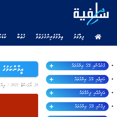
ފިލާވަޅު
ޢިލްމުވެރިންގެ ފަތުވާ
ޚުޠުބާ
ކުޑަކ
ޤުރުއާނާއި އޭގެ ޢިލްމުތައް
އީމާންކަމުގެ
ޙަދީޘާއި އޭގެ ޢިލްމުތައް
28 އޯގަސްޓް 2021
/
އީމާނ
ޢަޤީދާއާއި ފިރުޤާތައް
ފިޤުހާއި އޭގެ ޢިލްމުތައް