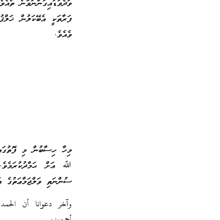
ވަދެވަޑައިގަންނަވާނެ ތޯއެ
ފަރާތަކީ އެބޭކަލުން ޚަލްޤު
ވެއެވެ.
މިހާ ހިސާބުން މި ފޮތުގައި
ﷲ އަށް ޙަމްދުކުރަމެވެ. 
ސުންނަތި ވަލްޖަމާޢަތުގެ ޢަ
وآخر دعوانا أن الحمد