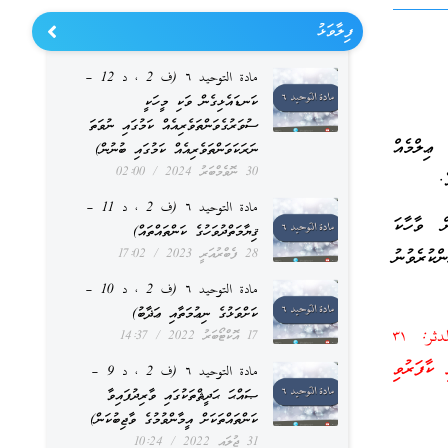
ފިލާވަޅު
مادة التوحيد ٦ (ف 2 ، د 12 –
ކަނޑައެޅިގެން ވަކި މީހަކީ
ސުވަރުގެވަންތަވެރިއެއް ކަމުގައި ނުވަތަ
ޢިލްމެއް
ނަރަކަވަންތަވެރިއެއް ކަމުގައި ބުނުން)
30 ނޮވެމްބަރު 2024
02:00
.
مادة التوحيد ٦ (ف 2 ، د 11 –
ް ވާހާކަ
ޤިޔާމަތްދުވަހުގެ ކަންތައްތައް)
28 ފެބްރުއަރީ 2023
17:02
ްކުރެވުނު
مادة التوحيد ٦ (ف 2 ، د 10 –
ކަށްވަޅުގެ ނިޢުމަތާއި ޢަޛާބު)
وَمَا جَعَلْنَا عِدَّتَهُمْ إِلَّا فِتْنَةً لِّلَّذِينَ كَفَرُوا﴾ المدثر: ٣١
17 އޮކްޓޯބަރު 2022
14:37
 ކާފަރުވި
مادة التوحيد ٦ (ف 2 ، د 9 –
ޞައްޙަ ޙަދީޘްތަކުގައި ވާރިދުފައިވާ
ކަންތައްތަކަށް އީމާންވުމުގެ ވާޖިބުކަން)
31 ޖުލައި 2022
10:24