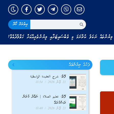
އިތުރަށް ހޯދާ
ލިޔުންތައް ނަކަލު ކުރާނަމަ މި ވެބްސައިޓަށާއި ލިޔުންތެރިއާއަށް ހަވާލާދެއްވާ!
ފަހުގެ ލިޔުންތައް
ފޮތް: شرح العقيدة الواسطية
21 ޖޫން 2026
13:54
ފޮތް: تعليم الصلاة | ނަމާދު ކުރަން
ދަސްކުރަމާ
21 ޖޫން 2026
13:40