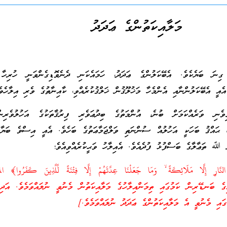
މަލާއިކަތުންގެ ޢަދަދު
ގިނަ ބަޔެކެވެ. އެބޭކަލުންގެ ޢަދަދު، ހަމައެކަނި ދެނެވޮޑިގެންވަނީ ހުރިހާ 
ީ އެބޭކަލުންނާއި އެންމެހާ މަޚުލޫޤުން ޚަލްޤުކުރެއްވި، ކާއިނާތުގެ ވެރި އިލާހެވެ
ިވެނި ވަރެއްކަމަށް ބުނެ، އުންމަތުގެ ބިދުޢަވެރި ފިރުޤާތަކުގެ އަހުލުވެރިނ
ް ޙައްޤު ބަހަކީ އަހުލުއް ސުންނަތި ވަލްޖަމާޢަތުގެ ބަހެވެ. އެއީ އިސްވެ ބަޔާނ
ް ﷲ ތަޢާލާގެ ބަސްފުޅު ފުދެއެވެ. އެއިލާހު ވަޙީކުރެއްވިއެވެ؛
َارِ إِلَّا مَلَائِكَةً
ۙ
 ބަނޑޭރިން ކަމުގައި ތިމަންއިލާހުގެ މަލާއިކަތުން މެނުވީ ނުލައްވަމެވެ. އަދި
ުގައި މެނުވީ އެ މަލާއިކަތުންގެ ޢަދަދު ނުލައްވަމެވެ.]