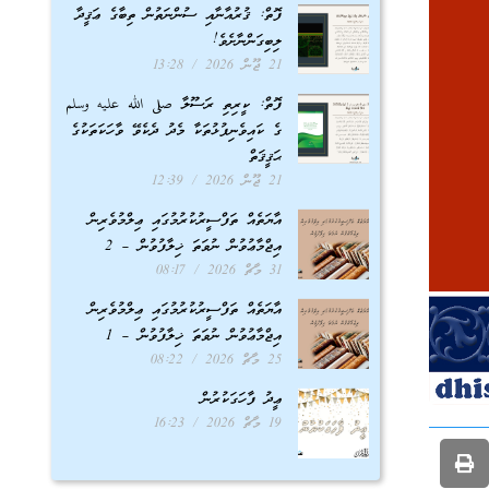
ފޮތް: ޤުރުއާނާއި ސުންނަތުން ތިބާގެ ޢަޤީދާ
ލިބިގަންނާށެވެ!
21 ޖޫން 2026
13:28
ފޮތް: ކީރިތި ރަސޫލާ صلى الله عليه وسلم
ގެ ކައިވެނިފުޅުތަކާ މެދު ދެކެވޭ ވާހަކަތަކުގެ
ޙަޤީޤަތް
21 ޖޫން 2026
12:39
އާޔަތެއް ތަފްސީރުކުރުމުގައި ޢިލްމުވެރިން
އިޖްމާޢުވުން ނުވަތަ ޚިލާފުވުން – 2
31 މާޗް 2026
08:17
އާޔަތެއް ތަފްސީރުކުރުމުގައި ޢިލްމުވެރިން
އިޖްމާޢުވުން ނުވަތަ ޚިލާފުވުން – 1
25 މާޗް 2026
08:22
ޢީދު ފާހަގަކުރުން
19 މާޗް 2026
16:23