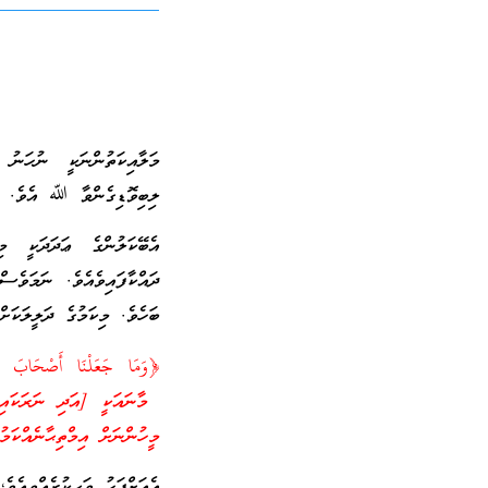
މަލާއިކަތުންނަކީ ނުހަނު 
ލިބިވޮޑިގެންވާ ﷲ އެވެ. އެއ
އެބޭކަލުންގެ ޢަދަދަކީ މ
ދައްކާފައިވެއެވެ. ނަމަވެސ
ބަހެވެ. މިކަމުގެ ދަލީލަކަށ
﴿وَمَا جَعَلْنَا أَصْحَابَ النّ
މާނައަކީ [އަދި ނަރަކައިގެ
މީހުންނަށް އިމްތިޙާނެއްކަމ
އެއަށްފަހު ވަޙީކުރެއްވިއެވެ؛