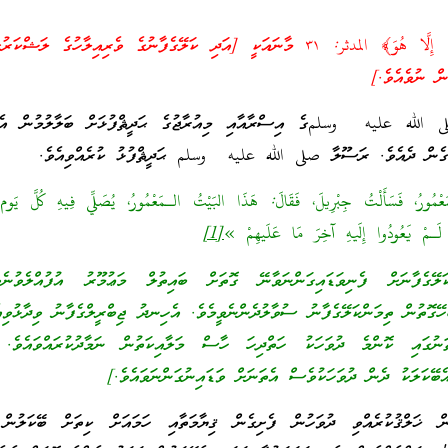
﴿وَمَا يَعْلَمُ جُنُودَ رَبِّكَ إِلَّا هُوَ﴾ المدثر: ٣١ މާނައަކީ [އަދި ކަލޭގެފާނުގެ ވެރިއިލާހުގެ ލ
ން ނުވެއެވެ.]
الله عليه وسلمގެ އިސްރާއާއި މިއުރާޖުގެ ޙަދީޘްފުޅަށް ބަލާލުމުން އެބޭ
ވެގެން ދެއެވެ. ރަސޫލާ صلى الله عليه وسلم ޙަދީޘްފުޅު ކުރެއްވިއެވެ.
مُورُ، فَسَأَلْتُ جِبْرِيلَ، فَقَالَ: هَذَا البَيْتُ الـمَعْمُورُ، يُصَلِّي فِيهِ كُلَّ يَوم 
لَـمْ يَعُودُوا إِلَيهِ آخِرَ مَا عَلَيهِمْ »
[1]
ލޭގެފާނަށް ފެނިވަޑައިގަންނަވާނޭ ގޮތަށް ބައިތުލް މަޢުމޫރު އުފުއްލެވުނެ
ހޭގޮތުން ތިމަންކަލޭގެފާނު ސުވާލުދެންނެވީމެވެ. އެހިނދު ޖިބްރީލްގެފާނު ވިދާޅުވިއ
ަނުގައި ކޮންމެ ދުވަހަކު ހަތްދިހަ ހާސް މަލާއިކަތުން ނަމާދުކުރައްވައެވެ. 
އެބޭކަލަކު ދެން ދުވަހަކުވެސް އެތަނަށް ވަޑައިނުގަންނަވައެވެ.]
ަލްޤުކުރެއްވި ދުވަހުން ފެށިގެން ޤިޔާމަތާއި ހަމައަށް ކިތަށް ބޭކަލުން 