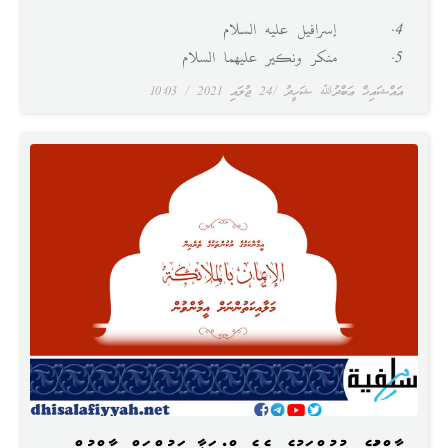
4. إسرافيل عليه السلام
5. منكر ونكير عليهما السلام
އައްޝައިޚް ޢަބްދުﷲ ޝަހީދު
24 ޖުލައި 2021
10:03