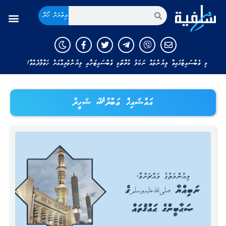
އިތުރަށް ހޯދާ
މި ވެބްސައިޓުގައިވާ ލިޔުންތައް ނަކަލު ކުރާނަމަ މި ވެބްސައިޓަށާއި ލިޔުންތެރިއާއަށް ހަވާލާދެއްވާ!
އައްޝައިޚް ޢަބްދުﷲ ޝަހީދު