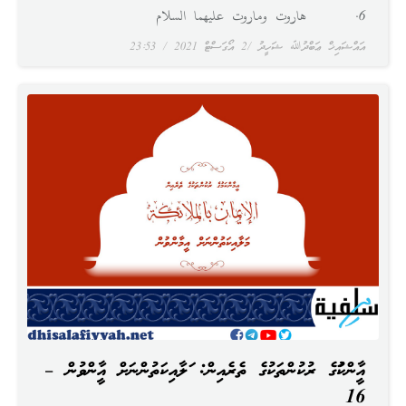
6. هاروت وماروت عليهما السلام
އައްޝައިޚް ޢަބްދުﷲ ޝަހީދު
2 އޯގަސްޓް 2021
23:53
އީމާންކަމުގެ ރުކުންތަކުގެ ތެރެއިން: މަލާއިކަތުންނަށް އީމާންވުން –
16