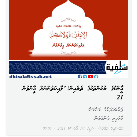
އީމާންކަމުގެ ރުކުންތަކުގެ ތެރެއިން: މަލާއިކަތުންނަށް އީމާންވުން –
21
ފަރުބަދަތަކުގެ ކަންކަން؛
ތާޅަފިލި ފުންމެވުން؛
އައްޝައިޚް ޢަބްދުﷲ ޝަހީދު
17 އޯގަސްޓް 2021
00:00