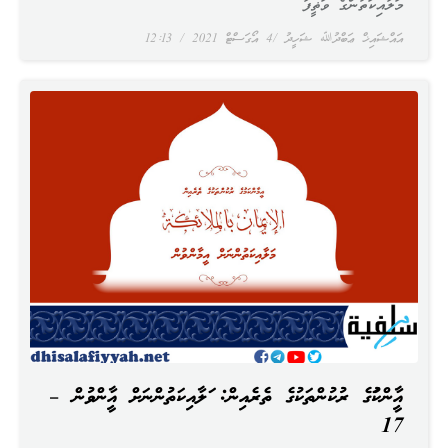
މަލާއިކަތުންގެ ވަޡީފާ
އައްޝައިޚް ޢަބްދުﷲ ޝަހީދު
4 އޯގަސްޓް 2021
12:13
އީމާންކަމުގެ ރުކުންތަކުގެ ތެރެއިން: މަލާއިކަތުންނަށް އީމާންވުން –
17