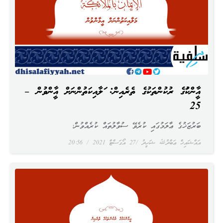
އީމާންކަމުގެ ރުކުންތަކުގެ ތެރެއިން: މަލާއިކަތުންނަށް އީމާންވުން –
25
ބަރުޒަޚުގެ ޢާލަމުގައި ކުރެވޭ ސުވާލުތައް ކުރެއްވުން؛
އައްޝައިޚް ޢަބްދުﷲ ޝަހީދު
27 އޯގަސްޓް 2021
20:56