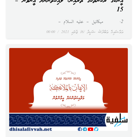
އީމާންކަމުގެ ރުކުންތަކުގެ ތެރެއިން: މަލާއިކަތުންނަށް އީމާންވުން –
15
2. ميكائيل – عليه السلام –
އައްޝައިޚް ޢަބްދުﷲ ޝަހީދު
16 ޖުލައި 2021
00:00