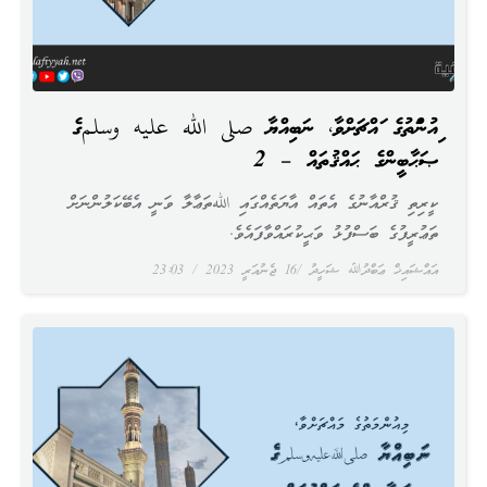
މިއުންމަތުގެ މައްޗަށްވާ، ނަބިއްޔާ صلى الله عليه وسلمގެ
ޞަޙާބީންގެ ޙައްޤުތައް – 2
ކީރިތި ޤުރްއާނުގެ އެތައް އާޔަތެއްގައި اللهތަޢާލާ ވަނީ އެބޭކަލުންނަށް
ތަޢުރީފުގެ ބަސްފުޅު ވަޙީކުރައްވާފައެވެ.
އައްޝައިޚް ޢަބްދުﷲ ޝަހީދު
16 ޖެނުއަރީ 2023
23:03