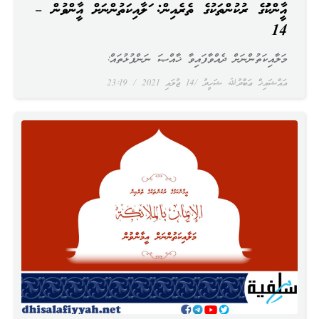
އީމާންކަމުގެ ރުކުންތަކުގެ ތެރެއިން: މަލާއިކަތުންނަށް އީމާންވުން –
14
މަލާއިކަތުންނަށް ދެއްވާފައިވާ ޚާއްޞަ ނަންފުޅުތައް:
އައްޝައިޚް ޢަބްދުﷲ ޝަހީދު
14 ޖުލައި 2021
23:19