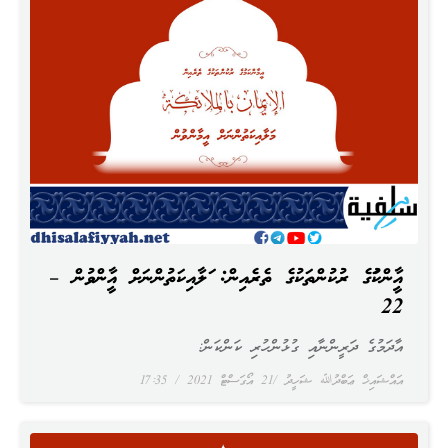
އީމާންކަމުގެ ރުކުންތަކުގެ ތެރެއިން: މަލާއިކަތުންނަށް އީމާންވުން –
22
އާދަމުގެ ދަރީންނާއި ގުޅުންހުރި ކަންކަން:
އައްޝައިޚް ޢަބްދުﷲ ޝަހީދު
21 އޯގަސްޓް 2021
17:35