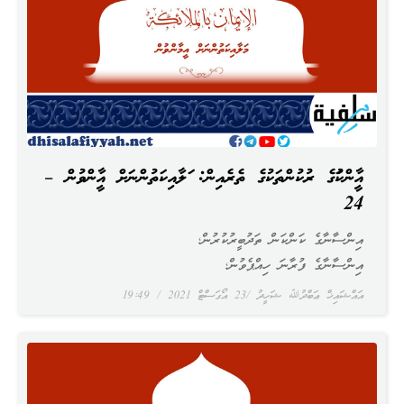
އީމާންކަމުގެ ރުކުންތަކުގެ ތެރެއިން: މަލާއިކަތުންނަށް އީމާންވުން –
24
އިންސާނާގެ ކަންކަން ތަދުބީރުކުރުން؛
އިންސާނާގެ ފުރާނަ ހިއްޕެވުން؛
އައްޝައިޚް ޢަބްދުﷲ ޝަހީދު
23 އޯގަސްޓް 2021
19:49