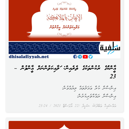
އީމާންކަމުގެ ރުކުންތަކުގެ ތެރެއިން: މަލާއިކަތުންނަށް އީމާންވުން –
23
އިންސާނާ ކުރާ ޢަމަލުތައް ލިޔުއްވުން؛
އިންސާނާ ރައްކާތެރިކުރުން؛
އައްޝައިޚް ޢަބްދުﷲ ޝަހީދު
22 އޯގަސްޓް 2021
23:24