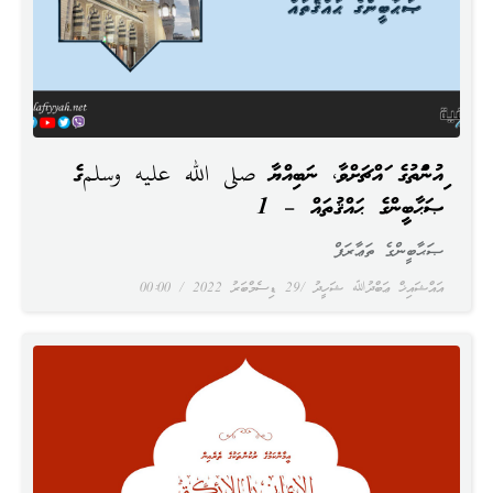
މިއުންމަތުގެ މައްޗަށްވާ، ނަބިއްޔާ صلى الله عليه وسلمގެ
ޞަޙާބީންގެ ޙައްޤުތައް – 1
ޞަޙާބީންގެ ތަޢާރަފް
އައްޝައިޚް ޢަބްދުﷲ ޝަހީދު
29 ޑިސެމްބަރު 2022
00:00