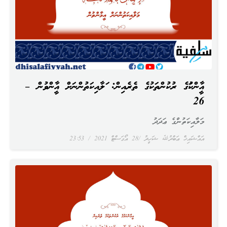
އީމާންކަމުގެ ރުކުންތަކުގެ ތެރެއިން: މަލާއިކަތުންނަށް އީމާންވުން –
26
މަލާއިކަތުންގެ ޢަދަދު
އައްޝައިޚް ޢަބްދުﷲ ޝަހީދު
28 އޯގަސްޓް 2021
23:53