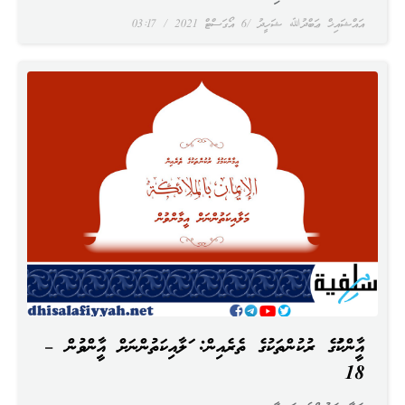
އައްޝައިޚް ޢަބްދުﷲ ޝަހީދު
6 އޯގަސްޓް 2021
03:17
އީމާންކަމުގެ ރުކުންތަކުގެ ތެރެއިން: މަލާއިކަތުންނަށް އީމާންވުން –
18