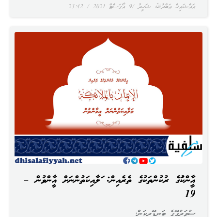
އައްޝައިޚް ޢަބްދުﷲ ޝަހީދު
9 އޯގަސްޓް 2021
23:42
އީމާންކަމުގެ ރުކުންތަކުގެ ތެރެއިން: މަލާއިކަތުންނަށް އީމާންވުން –
19
ސުވަރުގޭގެ ބަނޑޭރިކަން؛