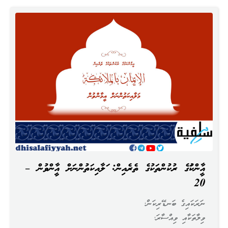
އީމާންކަމުގެ ރުކުންތަކުގެ ތެރެއިން: މަލާއިކަތުންނަށް އީމާންވުން –
20
ނަރަކައިގެ ބަނޑޭރިކަން؛
ވިލާތަކާއި ވިއްސާރަ؛