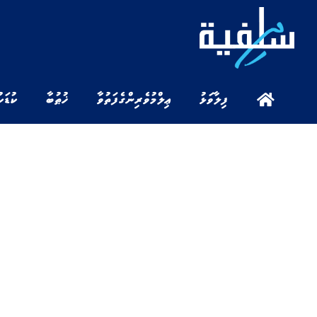
ފިލާވަޅު
ޢިލްމުވެރިންގެ ފަތުވާ
ޚުޠުބާ
ކުޑަކ