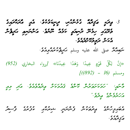
ޢީދަކީ ޢަޤީދާއާ ގުޅުންހުރި، ދީނީކަމެކެވެ. އެއީ އާދަކާދައިގެ
ތެރޭގައި ހިމެނޭ ދުނިޔަވީ ކަމެއް ނޫނެވެ. އަންނަނިވި ޙަދީޘުން
އެކަން ދަލީލުކޮށްދެއެވެ.
ނަބިއްޔާ صلى الله عليه وسلم ޙަދީޘްކުރެއްވިއެވެ.
«إِنَّ لِكُلِّ قَوْمٍ عِيدًا وَهَذَا عِيدُنَا» [رواه البخاري (952)
ومسلم (16 – (892))]
މާނައީ: “ހަމަކަށަވަރުން ކޮންމެ ޤައުމަކަށް ޢީދެއްވެއެވެ. އަދި މިއީ
އަހަރެމެންގެ ޢީދެވެ.”
އެބައިމީހުންގެ ޢީދުތަކުން ފެންނަނީ ޝިރުކާއި ކުފުރުގެ ފާސިދު
ޢަޤީދާއެވެ.