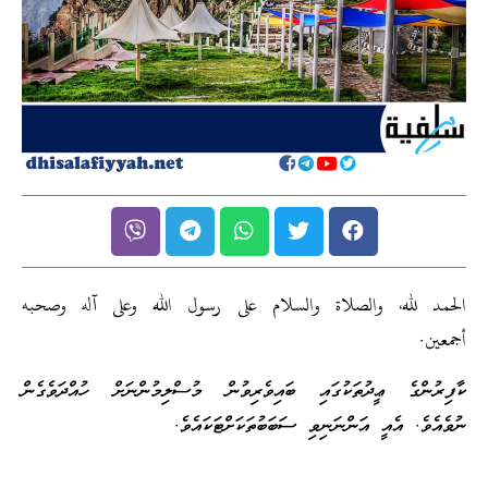
الحمد لله، والصلاة والسلام على رسول الله وعلى آله وصحبه
أجمعين.
ކާފިރުންގެ ޢީދުތަކުގައި ބައިވެރިވުން މުސްލިމުންނަށް ހުއްދަވެގެން
ނުވެއެވެ. އެއީ އަންނަނިވި ސަބަބުތަކަށްޓަކައެވެ.