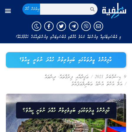
އިތުރަށް ހޯދާ
މި ވެބްސައިޓުގައިވާ ލިޔުންތައް ނަކަލު ކުރާނަމަ މި ވެބްސައިޓަށާއި ލިޔުންތެރިއާއަށް ހަވާލާދެއްވާ!
ކާފިރުންގެ ޢީދުތަކުގައި ބައިވެރިވުން ހުއްދަ ނުވަނީ ކީއްވެ؟
9 ޑިސެމްބަރު 2021
/
ޢަޤީދާއާއި ފިރުޤާތައް
,
ދީންތައް
/
އަލް އުޚްތު އުންމު ޢަބްދިލްޢަފުއްވު