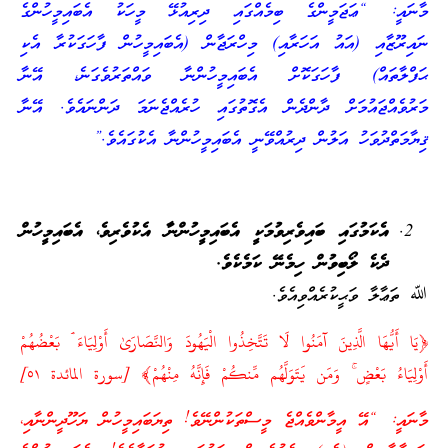
މާނައީ: “ޢަޖަމީންގެ ބިމެއްގައި ދިރިއުޅޭ މީހަކު އެބައިމީހުންގެ
ނައިރޫޒާއި (އައު އަހަރާއި) މިހްރަޖާން (އެބައިމީހުން ފާހަގަކުރާ އެކި
ޙަފްލާތައް) ފާހަގަކޮށް އެބައިމީހުންނާ ވައްތަރުވެގަނެ، އޭނާ
މަރުވެއްޖައުމަށް ދާންދެން އެގޮތުގައި ހުރެއްޖެނަމަ ދަންނައެވެ. އޭނާ
ޤިޔާމަތްދުވަހު އަލުން ދިރުއްވޭނީ އެބައިމީހުންނާ އެކުގައެވެ.”
އެކަމުގައި ބައިވެރިވުމަކީ އެބައިމީހުންނާ އެކުވެރިވެ، އެބައިމީހުން
ދެކެ ލޯބިވުން ހިމެނޭ ކަމެކެވެ.
ﷲ ތަޢާލާ ވަޙީކުރެއްވިއެވެ.
﴿يَا أَيُّهَا الَّذِينَ آمَنُوا لَا تَتَّخِذُوا الْيَهُودَ وَالنَّصَارَىٰ أَوْلِيَاءَ ۘ بَعْضُهُمْ
أَوْلِيَاءُ بَعْضٍ ۚ وَمَن يَتَوَلَّهُم مِّنكُمْ فَإِنَّهُ مِنْهُمْ﴾ [سورة المائدة ‎٥١]
މާނައީ: “އޭ އީމާންވެއްޖެ މީސްތަކުންނޭވެ! ތިޔަބައިމީހުން ޔަހޫދީންނާއި،