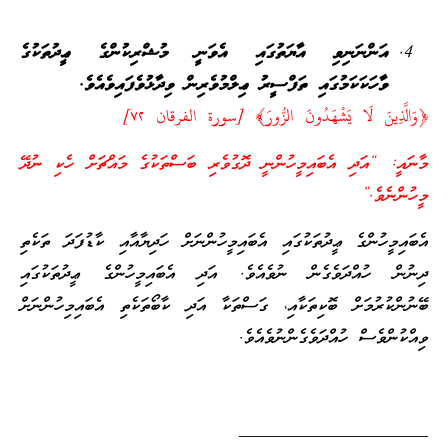
އަންނަނިވި އާޔަތުގައި އެވަނީ މުޝްރިކުންގެ ޢީދުތަކުގެ
ވާހަކަކަމުގައި ތަފްސީރު ޢިލްމުވެރިން ވިދާޅުވެފައިވެއެވެ.
﴿وَالَّذِينَ لَا يَشْهَدُونَ الزُّورَ﴾ [سورة الفرقان ‎٧٢‏]
މާނައީ: “އަދި އެބައިމީހުންނީ ދޮގުވެރި ބަސްތަކުގެ މައްޗަށް ހެކި ނުދޭ
މީހުންނެވެ.”
އެބައިމީހުންގެ ޢީދުތަކުގައި އެބައިމީހުންނަށް ހަދިޔާއާއި ކާޑުފަދަ ތަކެތި
ދިނުން ހުއްދަވެގެން ނުވެއެވެ. އަދި އެބައިމީހުންގެ ޢީދުތަކުގައި
ބޭނުންކުރުމަށް ބޮކިތަކާއި، ގަސްތަކާ އަދި ކާބޯތަކެތި އެބައިމިހުންނަށް
ވިއްކުންވެސް ހުއްދަވެގެންނުވެއެވެ.
_____________________