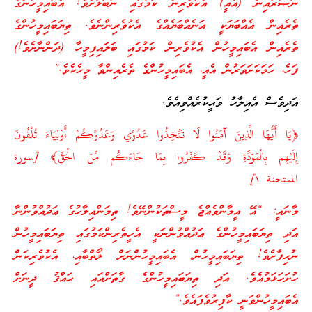
ނަޞާރާއިން (އެއީ) އެކުވެރިން ކަމުގައި ނުބަލާށެވެ! އެބައިމީހުންގެ
ތެރެއިން އެއްބަޔަކީ އަނެއްބަޔެއްގެ އެކުވެރިންނެވެ. ތިޔަބައިމީހުންގެ
ތެރެއިން އެބައިމީހުން އެކުވެރިން ކަމުގައި ބަލައިފިމީހާ (ދަންނާށެވެ!)
ފަހެ، ހަމަކަށަވަރުން އެއީ، އެބައިމީހުންގެ ތެރެއިންވާ މީހެކެވެ.”
އަދިވެސް އެއިލާހު ވަޙީކުރެއްވިއެވެ.
﴿يَا أَيُّهَا الَّذِينَ آمَنُوا لَا تَتَّخِذُوا عَدُوِّي وَعَدُوَّكُمْ أَوْلِيَاءَ تُلْقُونَ
إِلَيْهِم بِالْمَوَدَّةِ وَقَدْ كَفَرُوا بِمَا جَاءَكُم مِّنَ الْحَقِّ﴾ [سورة
الممتحنة ١]
މާނައީ: “އޭ އީމާންވެއްޖެ މީސްތަކުންނޭވެ! ތިމަންއިލާހުގެ ޢަދުއްވުންނާ
އަދި ތިޔަބައިމީހުންގެ ޢަދުއްވުންނަކީ އެހީތެރިންކަމުގައި ތިޔަބައިމީހުން
ނުހިފާށެވެ! ތިޔަބައިމީހުން، އެބައިމީހުންނަށް ލޯތްބާއި، އެކުވެރިކަން
ހުށަހަޅަމުއެވެ. އަދި ތިޔަބައިމީހުންގެ ގާތަށްއައި ޙައްޤު ދީނަށް
އެބައިމީހުންވަނީ ކާފިރުވެފައެވެ.”