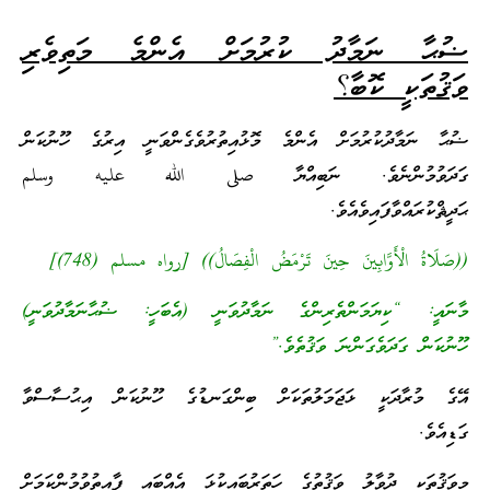
ޟުޙާ ނަމާދު ކުރުމަށް އެންމެ މަތިވެރި
ވަޤުތަކީ ކޮބާ؟
ޟުޙާ ނަމާދުކުރުމަށް އެންމެ މޮޅުއިތުރުވެގެންވަނީ އިރުގެ ހޫނުކަން
ގަދަވުމުންނެވެ. ނަބިއްޔާ صلى الله عليه وسلم
ޙަދީޘްކުރައްވާފައިވެއެވެ.
((صَلَاةُ الْأَوَّابِينَ حِينَ تَرْمَضُ الْفِصَالُ)) [رواه مسلم (748)]
މާނައީ: “ކިޔަމަންތެރިންގެ ނަމާދުވަނީ (އެބަހީ: ޟުޙާނަމާދުވަނީ)
ހޫނުކަން ގަދަވެގަންނަ ވަޤުތެވެ.”
އޭގެ މުރާދަކީ ޅަޖަމަލުތަކަށް ބިންގަނޑުގެ ހޫނުކަން އިޙުސާސްވާ
ގަޑިއެވެ.
މިވަޤުތަކީ ދުވާލު ވަޤުތުގެ ހަތަރުބައިކުޅަ އެއްބައި ފާއިތުވުމުންކަމަށް