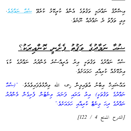
އިޝްރާޤު ނަމާދަކީ ވަޤުތުގެ އެންމެ ކުރީކޮޅު ކުރެވޭ
ޟުޙާ ނަމާދެވެ
.
މިއީ ތަފާތު ދެ ނަމާދެއް ނޫނެވެ.
ޟުޙާ ނަމާދުގެ ވަޤުތު ފެށެނީ ކޮންއިރަކު؟
ޟުޙާ ނަމާދުގެ ވަޤުތަކީ އިރު އެރީއްސުރެ މެންދުރު ނަމާދުގެ ކުޑަ
އިރުކޮޅެއް ކުރިއާއި ހަމައަށެވެ.
އައްޝައިޚް އިބްނު ޢުޘައިމީން رحمه الله ވިދާޅުވެފައިވެއެވެ.
“(ޟުޙާ
ނަމާދުގެ ވަޤުތަކީ) އިރު އަރައި ފަނަރަ މިނެޓުން ފެށިގެން މެންދުރު
ނަމާދުގެ ދިހަ މިނެޓް ކުރިއާއި ހަމައަށެވެ.”
[الشرح الممتع 4 / 122]