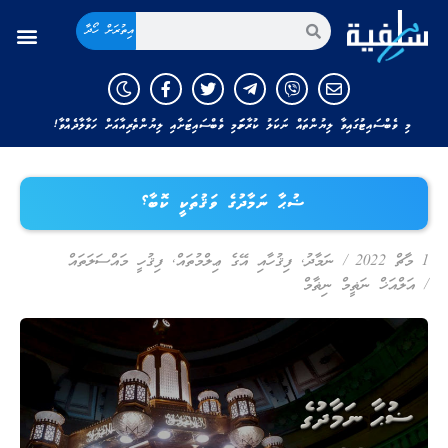
އިތުރަށް ހޯދާ
މި ވެބްސައިޓުގައިވާ ލިޔުންތައް ނަކަލު ކުރާނަމަ މި ވެބްސައިޓަށާއި ލިޔުންތެރިއާއަށް ހަވާލާދެއްވާ!
ޟުޙާ ނަމާދުގެ ވަޤުތަކީ ކޮބާ؟
1 މާޗް 2022
/
ނަމާދު
,
ފިޤުހާއި އޭގެ ޢިލްމުތައް
,
ފިޤުހީ މައްސަލަތައް
/
އަލްއަޚް ނަޡީމް ނިޡާމް