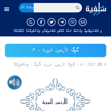
އިތުރަށް ހޯދާ
މި ވެބްސައިޓުގައިވާ ލިޔުންތައް ނަކަލު ކުރާނަމަ މި ވެބްސައިޓަށާއި ލިޔުންތެރިއާއަށް ހަވާލާދެއްވާ!
އޯޑިއޯ: الأربعون النووية – 7
9 މާޗް 2022
/
6 - ކްލިޕް
,
الأربعون النووية
,
އޯޑިއޯ
/
ދިސަލަފިއްޔާ