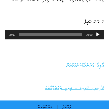
7 ވަނަ ޙަދީޘް
Audio
00:00
00:00
Player
އޯޑިއޯ ޑައުންލޯޑުކުރެއްވުމަށް
الأربعون النووية – ދިވެހި ތަރުޖަމާއާއެކު
ތަޢާރަފް
ލިޔުންތެރިން