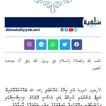
الحمد لله والصلاة والسلام على رسول الله وعلى آله وصحبه
أجمعين.
الأربعون النووية އަކީ އިމާމު އައްނަވަވީ رحمه الله ޖަމާކުރައްވާފައިވާ،
ޙަދީޘް ފަންނުގައި މުހިންމު އަދި އަސާސީ ފޮތެކެވެ. މިސިލްސިލާގައި
މިގެނެސްދެނީ މިފޮތުގައިވާ ޙަދީޘްތަކުގެ ދިވެހި ތަރުޖަމާގެ އޯޑިއޯއެވެ.