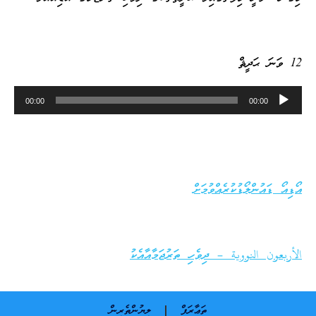
12 ވަނަ ޙަދީޘް
Audio
00:00
00:00
Player
އޯޑިއޯ ޑައުންލޯޑުކުރެއްވުމަށް
الأربعون النووية – ދިވެހި ތަރުޖަމާއާއެކު
ތަޢާރަފް
ލިޔުންތެރިން