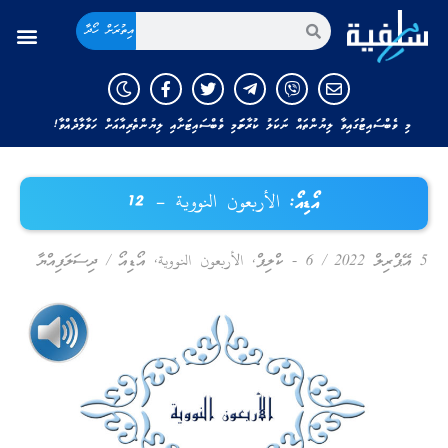
އިތުރަށް ހޯދާ
މި ވެބްސައިޓުގައިވާ ލިޔުންތައް ނަކަލު ކުރާނަމަ މި ވެބްސައިޓަށާއި ލިޔުންތެރިއާއަށް ހަވާލާދެއްވާ!
އޯޑިއޯ: الأربعون النووية – 12
5 އޭޕްރިލް 2022
/
6 - ކްލިޕް
,
الأربعون النووية
,
އޯޑިއޯ
/
ދިސަލަފިއްޔާ