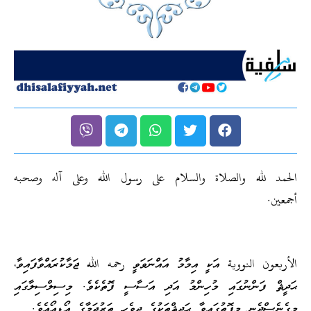
الحمد لله والصلاة والسلام على رسول الله وعلى آله وصحبه
أجمعين.
الأربعون النووية އަކީ އިމާމު އައްނަވަވީ رحمه الله ޖަމާކުރައްވާފައިވާ،
ޙަދީޘް ފަންނުގައި މުހިންމު އަދި އަސާސީ ފޮތެކެވެ. މިސިލްސިލާގައި
މިގެނެސްދެނީ މިފޮތުގައިވާ ޙަދީޘްތަކުގެ ދިވެހި ތަރުޖަމާގެ އޯޑިއޯއެވެ.