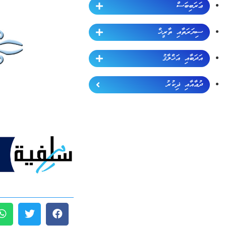
ޢަރަބިބަސް
ސިޔަރަތާއި ތާރީޚް
އަދަބާއި އަޚްލާޤު
ދުޢާއާއި ޛިކުރު