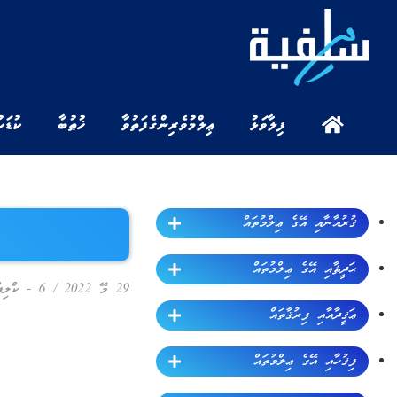
ފިލާވަޅު
ޢިލްމުވެރިންގެ ފަތުވާ
ޚުޠުބާ
ކުޑަކ
ޤުރުއާނާއި އޭގެ ޢިލްމުތައް
ޙަދީޘާއި އޭގެ ޢިލްމުތައް
29 މޭ 2022
/
6 - ކްލިޕް
ޢަޤީދާއާއި ފިރުޤާތައް
ފިޤުހާއި އޭގެ ޢިލްމުތައް