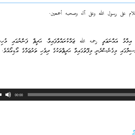
لام على رسول الله وعلى آله وصحبه أجمعين.
ިމާމު އައްނަވަވީ رحمه الله ޖަމާކުރައްވާފައިވާ، ޙަދީޘް ފަންނުގައި މުހިނ
ލާގައި މިގެނެސްދެނީ މިފޮތުގައިވާ ޙަދީޘްތަކުގެ ދިވެހި ތަރުޖަމާގެ އޯޑިއޯއެވެ.
00:00
ް