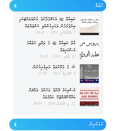
ޚުޠުބާ
ނަބިއްޔާ ﷺ އެކަލޭގެފާނުގެ އުންމަތަށްޓަކައި
ބިރުފުޅުގެން ވަޑައިގެންނެވި ކަންތައްތައް
5 ފެބްރުއަރީ 2023
18:45
މާތް ނަބިއްޔާ ﷺ ގެ ވަދާޢީ ޚުތުބާގެ
އުސްއަލިތައް
21 ޖުލައި 2021
23:12
ﷲ ގެ ގެކޮޅުތައް މަތިވެރިކުރުން
4 އޭޕްރިލް 2021
23:07
މުސްލިކަމު އޭނާގެ އަޚުންގެ މައްޗަށް
އަދާކޮށްދޭންޖެހޭ ޙައްޤުތައް
22 ޑިސެމްބަރު 2018
00:00
ކުޑަކުދިން