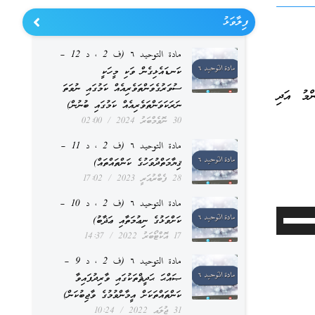
ފިލާވަޅު
مادة التوحيد ٦ (ف 2 ، د 12 –
ކަނޑައެޅިގެން ވަކި މީހަކީ
ސުވަރުގެވަންތަވެރިއެއް ކަމުގައި ނުވަތަ
ްމު އަދި
ނަރަކަވަންތަވެރިއެއް ކަމުގައި ބުނުން)
30 ނޮވެމްބަރު 2024
02:00
مادة التوحيد ٦ (ف 2 ، د 11 –
ޤިޔާމަތްދުވަހުގެ ކަންތައްތައް)
28 ފެބްރުއަރީ 2023
17:02
مادة التوحيد ٦ (ف 2 ، د 10 –
Use
ކަށްވަޅުގެ ނިޢުމަތާއި ޢަޛާބު)
17 އޮކްޓޯބަރު 2022
14:37
Up/Down
مادة التوحيد ٦ (ف 2 ، د 9 –
Arrow
ޞައްޙަ ޙަދީޘްތަކުގައި ވާރިދުފައިވާ
keys
ކަންތައްތަކަށް އީމާންވުމުގެ ވާޖިބުކަން)
to
31 ޖުލައި 2022
10:24