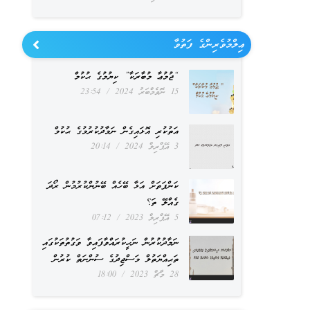
increase
or
ޢިލްމުވެރިންގެ ފަތުވާ
decrease
“ޖުމުޢާ މުބާރަކާ” ކިޔުމުގެ ޙުކުމް
volume.
15 ނޮވެމްބަރު 2024
23:54
އަތުކުރި އޮޅައިގެން ނަމާދުކުރުމުގެ ޙުކުމް
3 އޭޕްރިލް 2024
20:14
ކަންފަތަށް އަޅާ ބޭހެއް ބޭނުންކުރުމުން ރޯދަ
ގެއްލޭ ތަ؟
5 އޭޕްރިލް 2023
07:12
ނަމާދުކުރުން ނަހީކުރައްވާފައިވާ ވަގުތުތަކުގައި
ތަޙިއްޔަތުލް މަސްޖިދުގެ ސުންނަތް ކުރުން
28 މާޗް 2023
18:00