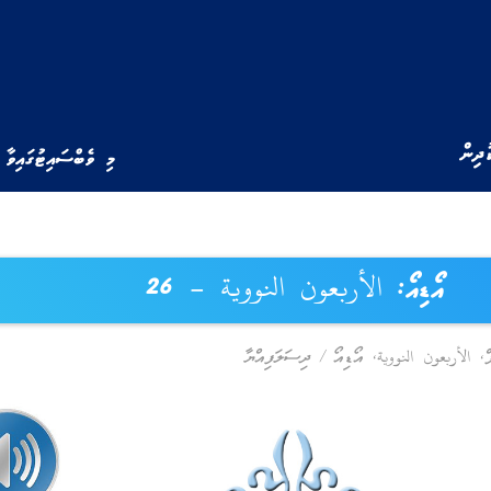
ުދިން
މި ވެބްސައިޓުގައިވާ 
އޯޑިއޯ: الأربعون النووية – 26
,
الأربعون النووية
,
އޯޑިއޯ
/
ދިސަލަފިއްޔާ