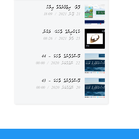
ފޮތް: ރިޒްޤުދެއްވާ އިލާހު
21 ޖޫން 2021
18:09
ކުޑަކުދިންގެ ވާހަކަ: ލަކުނު
25 މާޗް 2021
08:26
މޫސާގެފާނުގެ ވާހަކަ – 44
22 ނޮވެމްބަރު 2020
00:00
މޫސާގެފާނުގެ ވާހަކަ – 43
20 ނޮވެމްބަރު 2020
00:00