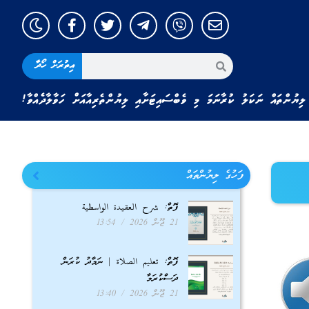
އިތުރަށް ހޯދާ
ލިޔުންތައް ނަކަލު ކުރާނަމަ މި ވެބްސައިޓަށާއި ލިޔުންތެރިއާއަށް ހަވާލާދެއްވާ!
ފަހުގެ ލިޔުންތައް
ފޮތް: شرح العقيدة الواسطية
21 ޖޫން 2026
13:54
ފޮތް: تعليم الصلاة | ނަމާދު ކުރަން
ދަސްކުރަމާ
21 ޖޫން 2026
13:40