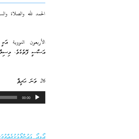
الحمد لله والصلاة والس
الأربعون النووية އަކީ އ
އަސާސީ ފޮތެކެވެ. މިސިލްސި
26 ވަނަ ޙަދީޘް
Audio
00:00
Player
އޯޑިއޯ ޑައުންލޯޑުކުރެއްވުމަށ