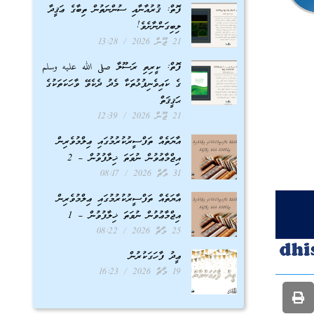
ފޮތް: ޤުރުއާނާއި ސުންނަތުން ތިބާގެ ޢަޤީދާ
ލިބިގަންނާށެވެ!
21 ޖޫން 2026
13:28
ފޮތް: ކީރިތި ރަސޫލާ صلى الله عليه وسلم
ގެ ކައިވެނިފުޅުތަކާ މެދު ދެކެވޭ ވާހަކަތަކުގެ
ޙަޤީޤަތް
21 ޖޫން 2026
12:39
އާޔަތެއް ތަފްސީރުކުރުމުގައި ޢިލްމުވެރިން
އިޖްމާޢުވުން ނުވަތަ ޚިލާފުވުން – 2
31 މާޗް 2026
08:17
އާޔަތެއް ތަފްސީރުކުރުމުގައި ޢިލްމުވެރިން
އިޖްމާޢުވުން ނުވަތަ ޚިލާފުވުން – 1
25 މާޗް 2026
08:22
ޢީދު ފާހަގަކުރުން
19 މާޗް 2026
16:23