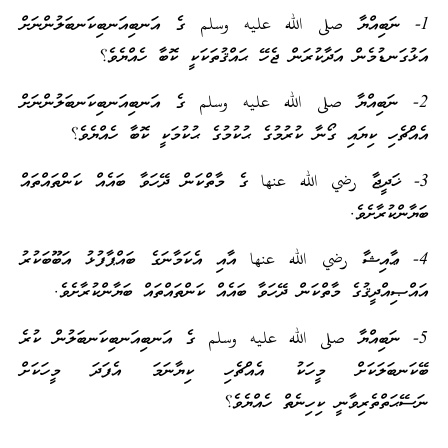
1- ނަބިއްޔާ صلى الله عليه وسلم ގެ އަނބިއަނބިކަނބަލުންނަށް
އަޅުގަނޑުމެން އަދާކުރަން ޖެހޭ ޙައްޤުތަކަކީ ކޮބާ ހެއްޔެވެ؟
2- ނަބިއްޔާ صلى الله عليه وسلم ގެ އަނބިއަނބިކަނބަލުންނަށް
އެއްޗެހި ކިޔައި ގޯނާ ކުރުމުގެ ޙުކުމުގެ ޙުކުމަކީ ކޮބާ ހެއްޔެވެ؟
3- ޚަދީޖާ رضي الله عنها ގެ މާތްކަން ދޭހަވާ ބައެއް ކަންތައްތައް
ބަޔާންކުރާށެވެ.
4- ޢާއިޝާ رضي الله عنها އާއި އެކަމާނަގެ ބައްޕާފުޅު އަބޫބަކުރު
އައްޞިއްދީޤުގެ މާތްކަން ދޭހަވާ ބައެއް ކަންތައްތައް ބަޔާންކުރާށެވެ.
5- ނަބިއްޔާ صلى الله عليه وسلم ގެ އަނބިއަނބިކަނބަލުން ކުރެ
ބޭކަނބަލަކަށް މީހަކު އެއްޗެހި ކިޔާނަމަ އެފަދަ މީހަކަށް
ނަސޭޙަތްތެރިވާނީ ކިހިނެތް ހެއްޔެވެ؟