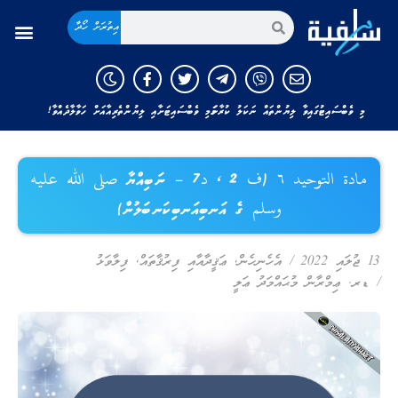
އިތުރަށް ހޯދާ
މި ވެބްސައިޓުގައިވާ ލިޔުންތައް ނަކަލު ކުރާނަމަ މި ވެބްސައިޓަށާއި ލިޔުންތެރިއާއަށް ހަވާލާދެއްވާ!
مادة التوحيد ٦ (ف 2 ، د7 – ނަބިއްޔާ صلى الله عليه
وسلم ގެ އަނބިއަނބިކަނބަލުން)
13 ޖުލައި 2022
/
އެހެނިހެން
,
ޢަޤީދާއާއި ފިރުޤާތައް
,
ފިލާވަޅު
/
ޑރ. ޢިމްރާން މުޙައްމަދު ޢަލީ