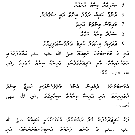
ޞަފިއްޔާ ބިންތު ޙުޔައްޔު
އުންމު ޙަބީބާ، ރަމްލާ ބިންތު އަބީ ސުފްޔާނު
މައިމޫނާ ބިންތުލް ޙާރިޘް
ސައުދާ ބިންތު ޒަމްޢާ
ޖުވަރިޔާ ބިންތުލް ޙާރިޘް އަލްމުޞްޠަލިޤިއްޔާ
އަދި ދެ ބޭކަނބަލަކު ނަބިއްޔާ صلى الله عليه وسلم ޙަޔާތްފުޅުގައި
އަވަހާރަވިއެވެ. އެއީ ޚަދީޖަތުގެފާނާއި ޒައިނަބު ބިންތު ޚުޒައިމާ رضي
الله عنهما އެވެ.
އެކަނބަލުންގެ ތެރެއިން އެންމެ މާތްވެގެންވަނީ ޚަދީޖާ ބިންތު
ޚުވައިލިދެވެ. އަދި ޢާއިޝާ ބިންތުއް ޞިއްދީޤެވެ. رضي الله عنهن
أجمعين.
ފަހެ ޚަދީޖަތުގެފާނާ މެދު ދަންނައެވެ. އެކަމަނާއަކީ ނަބިއްޔާ صلى الله
عليه وسلم ގެ އެންމެ ފުރަތަމަ އަނބިކަނބަލުންނެވެ. އަދި