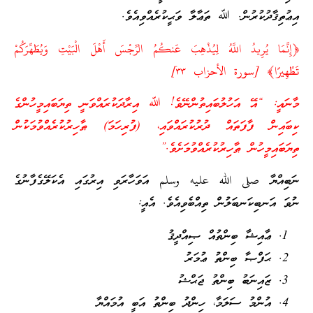
އިޢުތިޤާދުކުރުން. ﷲ ތަޢާލާ ވަޙީކުރެއްވިއެވެ.
﴿إِنَّمَا يُرِيدُ اللَّهُ لِيُذْهِبَ عَنكُمُ الرِّجْسَ أَهْلَ الْبَيْتِ وَيُطَهِّرَكُمْ
تَطْهِيرًا﴾‏ [سورة الأحزاب ٣٣‏]‎ ‎
މާނައީ: “އޭ އަހުލުބައިތުންނޭވެ! ﷲ އިރާދަކުރައްވަނީ ތިޔަބައިމީހުންގެ
ކިބައިން ފާފަތައް ދުރުކުރައްވައި، (ފުރިހަމަ) ޠާހިރުކުރެއްވުމަކުން
ތިޔަބައިމީހުން ޠާހިރުކުރެއްވުމަށެވެ.”
ނަބިއްޔާ صلى الله عليه وسلم އަވަހާރަވި އިރުގައި އެކަލޭގެފާނުގެ
ނުވަ އަނބިކަނބަލުން ތިއްބެވިއެވެ. އެއީ:
ޢާއިޝާ ބިންތުއް ޞިއްދީޤު
ޙަފްޞާ ބިންތު ޢުމަރު
ޒައިނަބު ބިންތު ޖަޙްޝު
އުންމު ސަލަމާ، ހިންދު ބިންތު އަބީ އުމައްޔާ