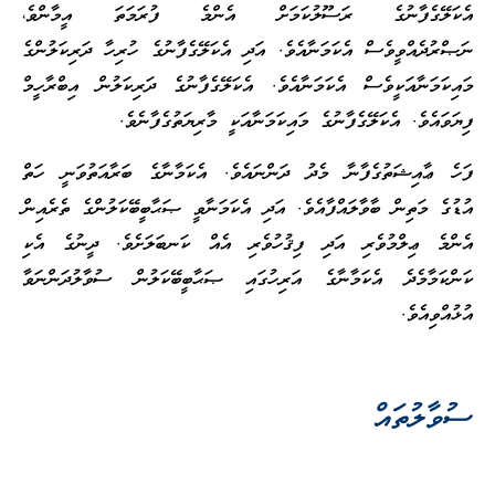
އެކަލޭގެފާނުގެ ރަސޫލުކަމަށް އެންމެ ފުރަމަތަ އީމާންވެ،
ނަޞްރުދެއްވީވެސް އެކަމަނާއެވެ. އަދި އެކަލޭގެފާނުގެ ހުރިހާ ދަރިކަލުންގެ
މައިކަމަނާއަކީވެސް އެކަމަނާއެވެ. އެކަލޭގެފާނުގެ ދަރިކަލުން އިބްރާހީމް
ފިޔަވައެވެ. އެކަލޭގެފާނުގެ މައިކަމަނާއަކީ މާރިޔަތުގެފާނެވެ.
ފަހެ ޢާއިޝަތުގެފާނާ މެދު ދަންނައެވެ. އެކަމާނާގެ ބަރާއަތުވަނީ ހަތް
އުޑުގެ މަތިން ބާވާލައްފާއެވެ. އަދި އެކަމަނާވީ ޞަޙާބީބޭކަލުންގެ ތެރެއިން
އެންމެ ޢިލްމުވެރި އަދި ފިޤުހުވެރި އެއް ކަނބަލަށެވެ. ދީނުގެ އެކި
ކަންކަމާމެދެ އެކަމާނާގެ އަރިހުގައި ޞަޙާބީބޭކަލުން ސުވާލުދަންނަވާ
އުޅުއްވިއެވެ.
ސުވާލުތައް