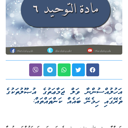
އަހުލުއްސުންނާ ވަލް ޖަމާޢަތުގެ އުޞޫލުތަކުގެ
ތެރޭގައި ހިމެނޭ ބައެއް ކަންތައްތައް: