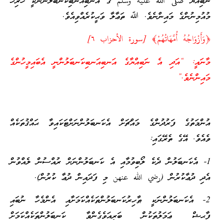
ނަބިއްޔާ صلى الله عليه وسلم ގެ އަނބިއަނބިކަނބަލުންނަކީ ހުރިހާ
މުއުމިނުންގެ މައިންނެވެ. ﷲ ތަޢާލާ ވަޙީކުރެއްވިއެވެ.
﴿وَأَزْوَاجُهُ أُمَّهَاتُهُمْ﴾ [سورة الأحزاب ٦‏]‎
މާނައީ: “އަދި އެ ނަބިއްޔާގެ އަނބިއަނބިކަނބަލުންނީ އެބައިމީހުންގެ
މައިންނެވެ.”
އުންމަތުގެ ފަރުދުންގެ މައްޗަށް އެކަނބަލުންނަށްޓަކައިވާ ޙައްޤުތަކެއް
ވެއެވެ. އޭގެ ތެރޭގައި:
1- އެކަނބަލުން ދެކެ ލޯބިވުމާއި އެ ކަނބަލުންނަށް ރުއްސުން ލެއްވުން
އެދި ދުޢާކުރުން (رضي الله عنهن މި ފަދައިން ދުޢާ ކުރުން).
2- އެކަނބަލުންނަކީ ޠާހިރުކަނބަލުންތަކެއްކަމަށާއި އެންމެހާ ނުބައި
ފާޙިޝް ޢަމަލުތަކުން ބަރީއަވެގެންވާ ކަނބަލުންތަކެއްކަމަށް