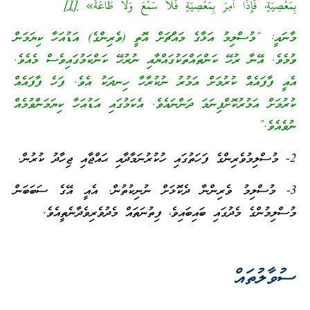
بِمَعْصِيَةٍ، فَإِذَا أُمِرَ بِمَعْصِيَةٍ فَلاَ سَمْعَ وَلاَ طَاعَةَ»
[1]
މާނައީ: “މުސްލިމު އަޅާގެ މައްޗަށް އޮތީ (ވެރިންގެ) އަޑުއަހާ ކިޔަމަން
ވުމެވެ. އޭނާ ރުހޭ ކަންތައްތަކުގައްޔާއި ނުރުހޭ ކަންކަމުގައިވެސް މެއެވެ.
އެއީ ފާފައެއް ކުރުމަށް އަމުރު ނުކުރާހާ ހިނދަކު އެވެ. ފަހެ ފާފައެއް
ކުރުމަށް އަމުރުކޮށްފިނަމަ ދަންނައެވެ. އެކަމުގައި އަޑުއަހާ ކިޔަމަންވުމެއް
ނުވެއެވެ.”
2- މުސްލިމުވެރިންގެ ފަހަތުގައި ހުކުރުނަމާދާއި ޙައްޖާއި ޖިހާދު ކުރުން.
3- މުސްލިމު ވެރިންނާ ދެކޮޅަށް ނުނިކުތުން. އެއީ އޭގެ ސަބަބަން
މުސްލިމުންގެ މެދުގައި ބައިބައިވެ، ފިތުނަތައް މެދުވެރިވެދާނެތީއެވެ.
ސުވާލުތައް