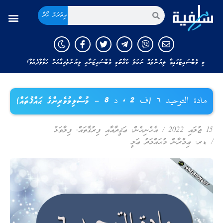
އިތުރަށް ހޯދާ
މި ވެބްސައިޓުގައިވާ ލިޔުންތައް ނަކަލު ކުރާނަމަ މި ވެބްސައިޓަށާއި ލިޔުންތެރިއާއަށް ހަވާލާދެއްވާ!
مادة التوحيد ٦ (ف 2 ، د 8 – މުސްލިމުވެރިންގެ ޙައްޤުތައް)
15 ޖުލައި 2022
/
އެހެނިހެން
,
ޢަޤީދާއާއި ފިރުޤާތައް
,
ފިލާވަޅު
/
ޑރ. ޢިމްރާން މުޙައްމަދު ޢަލީ