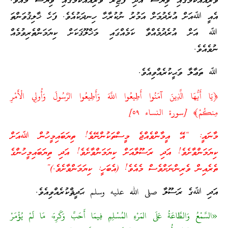
ވެރިއެއްކަމުގައި ވިޔަސް އަދި ފާޖިރު ވެރިއެއްކަމުގައި ވިޔަސް މެއެވެ.
އެއީ ﷲއަށް އުރެދުމަށް އަމުރު ނުކުރާހާ ހިނދަކުއެވެ. ފަހެ ޚާލިޤުވަންތަ
ﷲ އަށް އުރެދުމެއްވާ ކަމެއްގައި މަޚްލޫޤަކަށް ކިޔަމަންތެރިވުމެއް
ނުވެއެވެ.
ﷲ ތަޢާލާ ވަޙީކުރެއްވިއެވެ.
﴿يَا أَيُّهَا الَّذِينَ آمَنُوا أَطِيعُوا اللَّهَ وَأَطِيعُوا الرَّسُولَ وَأُولِي الْأَمْرِ
مِنكُمْ﴾ [سورة النساء ٥٩]‏ ‎
މާނައީ: “އޭ އީމާންވެއްޖެ މީސްތަކުންނޭވެ! ތިޔަބައިމީހުން ﷲއަށް
ކިޔަމަންވާށެވެ! އަދި ރަސޫލާއަށް ކިޔަމަންވާށެވެ! އަދި ތިޔަބައިމީހުންގެ
ތެރެއިން ވެރިންނަށްވެސް މެއެވެ! (އެބަހީ: ކިޔަމަންވާށެވެ.)”
އަދި ﷲގެ ރަސޫލާ صلى الله عليه وسلم ޙަދީޘްކުރެއްވިއެވެ.
«السَّمْعُ وَالطَّاعَةُ عَلَى المَرْءِ المُسْلِمِ فِيمَا أَحَبَّ وَكَرِهَ، مَا لَمْ يُؤْمَرْ