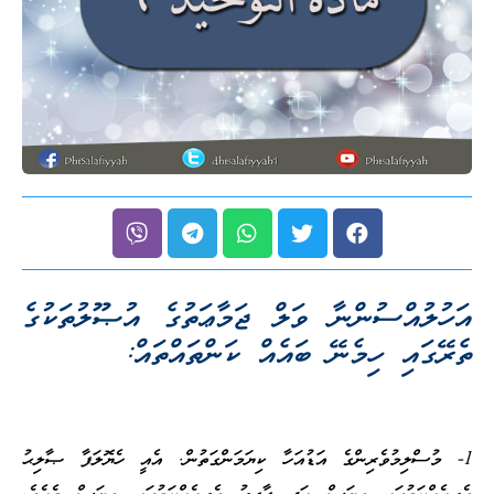
އަހުލުއްސުންނާ ވަލް ޖަމާޢަތުގެ އުޞޫލުތަކުގެ
ތެރޭގައި ހިމެނޭ ބައެއް ކަންތައްތައް:
1- މުސްލިމުވެރިންގެ އަޑުއަހާ ކިޔަމަންގަތުން. އެއީ ހެޔޮލަފާ ޞާލިޙު