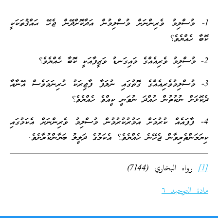
1- މުސްލިމު ވެރިންނަށް މުސްލިމުން އަދާކޮށްދޭން ޖެހޭ ޙައްޤުތަކަކީ
ކޮބާ ހެއްޔެވެ؟
2- މުސްލިމު ވެރިއެއްގެ މައިގަނޑު ވަޒީފާއަކީ ކޮބާ ހެއްޔެވެ؟
3- މުސްލިމުވެރިއެއްގެ ގޮތުގައި ނުލަފާ ފާޖިރަކު ހުރިނަމަވެސް އޭނާއާ
ދެކޮޅަށް ނުކުތުން ހުއްދަ ނުވަނީ ކީއްވެ ހެއްޔެވެ؟
4- ފާފައެއް ކުރުމަށް އަމުރުކުރުމުން މުސްލިމު ވެރިންނަށް އެކަމުގައި
ކިޔަމަންތެރިވާން ޖެހޭނެ ހެއްޔެވެ؟ އެކަމުގެ ދަލީލު ބަޔާންކުރާށެވެ.
[1]
رواه البخاري (7144)
مادة التوحيد ٦