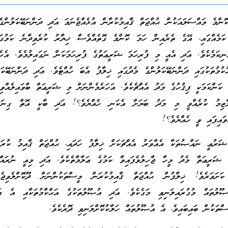
ޮންމެ މައްސަލައަކުން ޙުއްޖަތް ޤާއިމުކުރާން އުޅެއްޖެނަމަ އަދި ދަންނަބޭކަލުންގެ
ަމެއްގައި، އޭގެ ތެރެއިން ހަމަ ކޮންމެ ގޮތެއްވެސް ޚިޔާރު ކުރެވިދާނެ ކަމުގައ
ނިކަމެކެވެ. އަދި އެއީ މި ފުރިހަމަ ޝަރީޢަތުގެ ފުރިހަމަކަން ނަގައިލުމެވެ. އެހެ
ކުމުތަކުގައި ދަންނަބޭކަލުންގެ މެދުގައި ޚިލާފު އެބަ ހުއްޓެވެ. އަދި ދަންނަބޭކަ
 ކަންކަމަކީ ފިޤުހުގެ މަދު އެއްޗެކެވެ. އަހަރެމެންނަށް މި ޝަރީޢަތް ބާވައިލެއްވި
ޒިމު ކުރެއްވީ މި މަދު ބަޔަށް އެކަނި ހެއްޔެވެ؟! އަދި ބާކީ އޮތް ގިނަ 
ވައިފައި ވީ ހެއްޔެވެ؟!
ަރުޢީ ނައްޞުތަކާ އެއްވަރު އެއްޗަކަށް ޚިލާފު ހަދައި، ޙުއްޖަތް ޤާއިމު ކުރަނ
ޝަރީޢަތާ މެދު މީހާ ޖާހިލުވެފައިވާ ކަމުގެ ޢަލާމާތެކެވެ. އަދި މިއީ ނުރައްކާ
 ކަށަވަރެވެ! ޚިލާފުން ޙުއްޖަތް ޤާއިމުކުރަން މީސްތަކުންނަށް ދޫކޮށްލެވިޖެ
ޞޫލުތައް މުގުރައިލަނިވި މަގެކެވެ. އަދި އުޞޫލުތަކުގެ އަޙްކާމުތަކާއި އެ އު
ސްތަކުން ބައިބައިވެ، އެ އުޞޫލުތައް ހަލާކުކޮށްލަނިވި ދޮރެކެވެ.