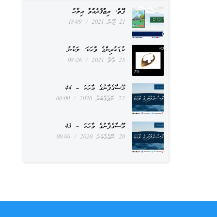
ފޮތް: ރިޒްޤުދެއްވާ އިލާހު
21 ޖޫން 2021
18:09
ކުޑަކުދިންގެ ވާހަކަ: ލަކުނު
25 މާޗް 2021
08:26
މޫސާގެފާނުގެ ވާހަކަ – 44
22 ނޮވެމްބަރު 2020
00:00
މޫސާގެފާނުގެ ވާހަކަ – 43
20 ނޮވެމްބަރު 2020
00:00