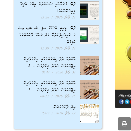
ފޮތް: ޤުރުއާނާއި ސުންނަތުން ތިބާގެ ޢަޤީދާ
ލިބިގަންނާށެވެ!
21 ޖޫން 2026
13:28
ފޮތް: ކީރިތި ރަސޫލާ صلى الله عليه وسلم
ގެ ކައިވެނިފުޅުތަކާ މެދު ދެކެވޭ ވާހަކަތަކުގެ
ޙަޤީޤަތް
21 ޖޫން 2026
12:39
އާޔަތެއް ތަފްސީރުކުރުމުގައި ޢިލްމުވެރިން
އިޖްމާޢުވުން ނުވަތަ ޚިލާފުވުން – 2
31 މާޗް 2026
08:17
އާޔަތެއް ތަފްސީރުކުރުމުގައި ޢިލްމުވެރިން
އިޖްމާޢުވުން ނުވަތަ ޚިލާފުވުން – 1
25 މާޗް 2026
08:22
ޢީދު ފާހަގަކުރުން
19 މާޗް 2026
16:23