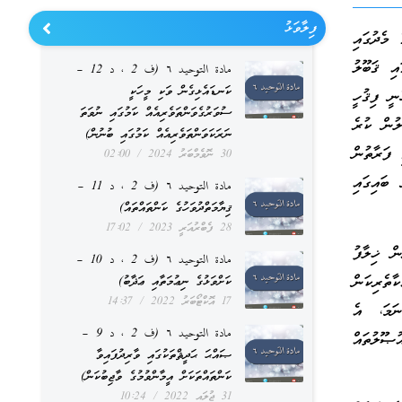
ފިލާވަޅު
 މެދުގައި
ި ޤަބޫލު
مادة التوحيد ٦ (ف 2 ، د 12 –
ކަނޑައެޅިގެން ވަކި މީހަކީ
ނީ ފިޤުހީ
ސުވަރުގެވަންތަވެރިއެއް ކަމުގައި ނުވަތަ
ލުން ކުރެ
ނަރަކަވަންތަވެރިއެއް ކަމުގައި ބުނުން)
 ފަރާތުން
30 ނޮވެމްބަރު 2024
02:00
ބައިގައި
مادة التوحيد ٦ (ف 2 ، د 11 –
ޤިޔާމަތްދުވަހުގެ ކަންތައްތައް)
28 ފެބްރުއަރީ 2023
17:02
ް ޚިލާފު
مادة التوحيد ٦ (ف 2 ، د 10 –
ތެރިކަން
ކަށްވަޅުގެ ނިޢުމަތާއި ޢަޛާބު)
17 އޮކްޓޯބަރު 2022
14:37
ނަމަ، އެ
مادة التوحيد ٦ (ف 2 ، د 9 –
ޞޫލުތައް
ޞައްޙަ ޙަދީޘްތަކުގައި ވާރިދުފައިވާ
ކަންތައްތަކަށް އީމާންވުމުގެ ވާޖިބުކަން)
31 ޖުލައި 2022
10:24