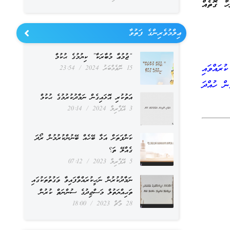
ާ ގޮތެއް
ޢިލްމުވެރިންގެ ފަތުވާ
“ޖުމުޢާ މުބާރަކާ” ކިޔުމުގެ ޙުކުމް
ރައްވައި
15 ނޮވެމްބަރު 2024
23:54
ން ހުއްދަ
އަތުކުރި އޮޅައިގެން ނަމާދުކުރުމުގެ ޙުކުމް
3 އޭޕްރިލް 2024
20:14
ކަންފަތަށް އަޅާ ބޭހެއް ބޭނުންކުރުމުން ރޯދަ
ގެއްލޭ ތަ؟
5 އޭޕްރިލް 2023
07:12
ނަމާދުކުރުން ނަހީކުރައްވާފައިވާ ވަގުތުތަކުގައި
ތަޙިއްޔަތުލް މަސްޖިދުގެ ސުންނަތް ކުރުން
28 މާޗް 2023
18:00