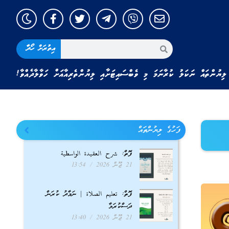
އިތުރަށް ހޯދާ
ލިޔުންތައް ނަކަލު ކުރާނަމަ މި ވެބްސައިޓަށާއި ލިޔުންތެރިއާއަށް ހަވާލާދެއްވާ!
ފަހުގެ ލިޔުންތައް
ފޮތް: شرح العقيدة الواسطية
21 ޖޫން 2026
13:54
ފޮތް: تعليم الصلاة | ނަމާދު ކުރަން
ދަސްކުރަމާ
21 ޖޫން 2026
13:40