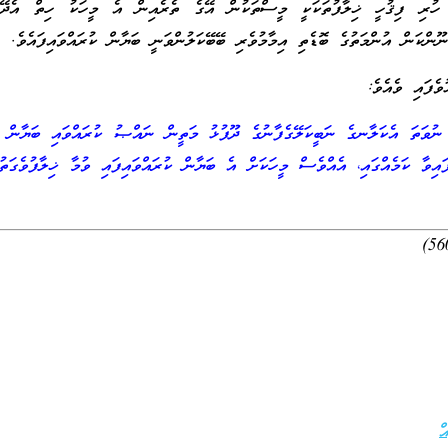
ި ހުރި ފިޤުހީ ޚިލާފުތަކަކީ މީސްތަކުން އޭގެ ތެރެއިން އެ މީހަކު ހިތް އެދޭހ
ނޫންކަން އުންމަތުގެ ބޮޑެތި އިމާމުވެރި ބޭބޭކަލުންވަނީ ބަޔާން ކުރައްވައިފައެވެ.
ވެފައި ވެއެވެ:
ވަތަ އެކަލާނގެ ނަބީކަލޭގެފާނުގެ ދޫފުޅު މަތީން ނައްޞު ކުރައްވައި ބަޔާން ކު
ފައިވާ ކަމެއްގައި، އެއްވެސް މީހަކަށް އެ ބަޔާން ކުރައްވައިފައި ވުމާ ޚިލާފުވެގަތު
ް