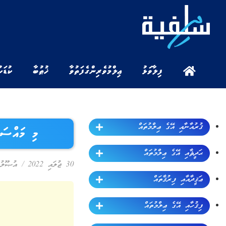
ފިލާވަޅު
ޢިލްމުވެރިންގެ ފަތުވާ
ޚުޠުބާ
ކުޑަކ
ޤުރުއާނާއި އޭގެ ޢިލްމުތައް
މި މައްސަލ
ޙަދީޘާއި އޭގެ ޢިލްމުތައް
30 ޖުލައި 2022
/
އުޞޫލުލ
ޢަޤީދާއާއި ފިރުޤާތައް
ފިޤުހާއި އޭގެ ޢިލްމުތައް