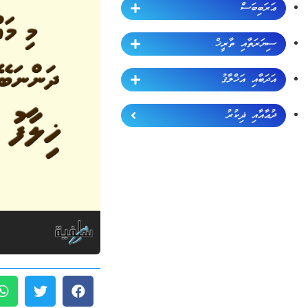
ޢަރަބިބަސް
ސިޔަރަތާއި ތާރީޚް
އަދަބާއި އަޚްލާޤު
ދުޢާއާއި ޛިކުރު