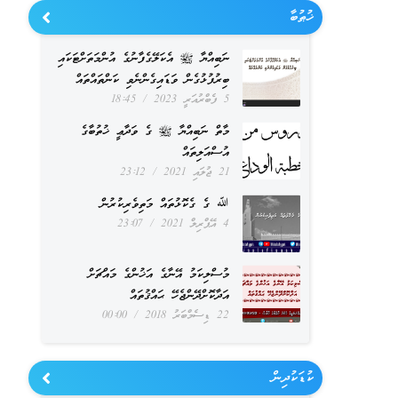
ޚުޠުބާ
ނަބިއްޔާ ﷺ އެކަލޭގެފާނުގެ އުންމަތަށްޓަކައި
ބިރުފުޅުގެން ވަޑައިގެންނެވި ކަންތައްތައް
5 ފެބްރުއަރީ 2023
18:45
މާތް ނަބިއްޔާ ﷺ ގެ ވަދާޢީ ޚުތުބާގެ
އުސްއަލިތައް
21 ޖުލައި 2021
23:12
ﷲ ގެ ގެކޮޅުތައް މަތިވެރިކުރުން
4 އޭޕްރިލް 2021
23:07
މުސްލިކަމު އޭނާގެ އަޚުންގެ މައްޗަށް
އަދާކޮށްދޭންޖެހޭ ޙައްޤުތައް
22 ޑިސެމްބަރު 2018
00:00
ކުޑަކުދިން