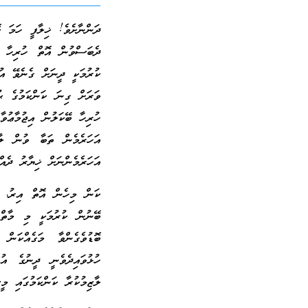
ދަންނާށެވެ! ޚިލާފީ ހަމަ ކ
ދެބަސްވުން އޮތް ހުރިހާ ކ
ކުރުމަކީ ދީނަށް ގެނެވޭ އު
ވަރަށް ގިނަ ކަންކަމުގެ ޙު
ހުރިހާ ބޭކަލުން އިޖުމާޢުވާ
އަހަރެމެން ތަބާ ވުން ލާ
އަހަރެމެންނަށް ޚިޔާރު ދެއް
ކަން މިހެން އޮތް އިރު، ޝ
ބޭނުން ކުރުމަކީ މި މާތް 
ބޮޑުވެގެންވާ މަގެއްކަން
ހުޅުވައިދެވެނީ ދީނުގެ އު
ލާޒިމުކުރާ ކަންކަމުގައި މީ