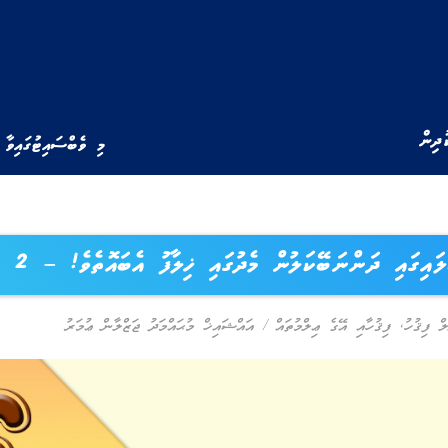
ުދިން
މި ވެބްސައިޓުގައިވާ 
ައިގައި ދަންނަބޭކަލުން މެދުގައި ޚިލާފު އެބައޮތެވެ! – 2
ް ފިޤުހު
,
ފިޤުހާއި އޭގެ ޢިލްމުތައް
/
އައްޝައިޚް މުޙައްމަދު ޖަޒްލާން ޢުމަރު