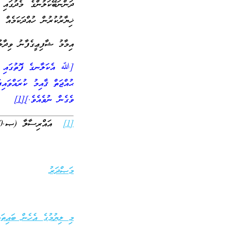
ދަންނަބޭކަލުންގެ މެދުގައ
ޚިޔާރުކުރުން ހުއްދަކަމެއް 
އިމާމު ޝާފިޢީގެފާނު ވިދާޅު
[ﷲ އެކަލާނގެ ފޮތުގައި ނު
ޙުއްޖަތް ޤާއިމު ކުރައްވައި
ވެގެން ނުވެއެވެ.]
[1]
[1]
އައްރިސާލާ (ޞ.560)
މަޞްދަރު
މި ލިޔުމުގެ އެހެން ބައިތައ