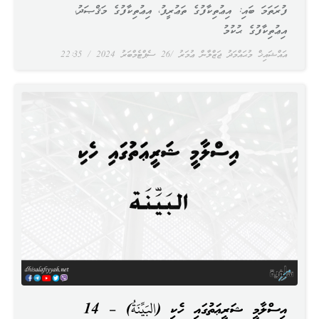
ފުރަތަމަ ބައި: އިޢުތިކާފުގެ ތަޢުރީފު، އިޢުތިކާފުގެ މަޤްޞަދު،
އިޢުތިކާފުގެ ޙުކުމު
އައްޝައިޚް މުޙައްމަދު ޖަޒްލާން ޢުމަރު
26 ސެޕްޓެމްބަރު 2024
22:35
އިސްލާމީ ޝަރީޢަތުގައި ހެކި (البَيِّنَةُ) – 14