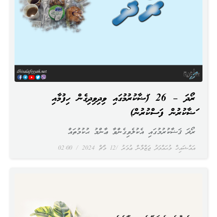
ރޯދަ – 26 (ޤަޟާކުރުމުގައި ވިދިވިދިގެން ހިފުމާއި
ޤަޟާކުރުން ފަސްކުރުން)
ރޯދަ ޤަޟާކުރުމުގައި އެކުލެވިގެންވާ ޢާންމު ޙުކުމުތައް
އައްޝައިޚް މުޙައްމަދު ޖަޒްލާން ޢުމަރު
12 މާޗް 2024
02:00