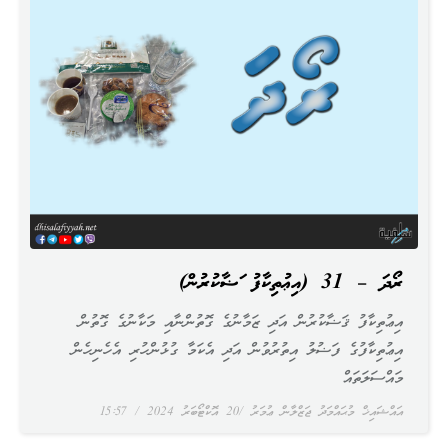
ރޯދަ – 31 (އިޢުތިކާފު ޤަޟާކުރުން)
އިޢުތިކާފު ޤަޟާކުރުން އަދި ޒަމާނުގެ ގޮތުންނާއި މަކާނުގެ ގޮތުން
އިޢުތިކާފުގެ ފަޟުލު އިތުރުވުން އަދި އެކަމާ ގުޅުންހުރި އެހެނިހެން
މައްސަލަތައް
އައްޝައިޚް މުޙައްމަދު ޖަޒްލާން ޢުމަރު
20 އޮކްޓޯބަރު 2024
15:57