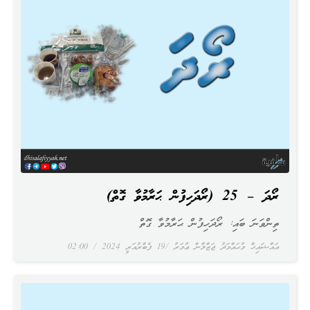
ރޯދަ – 25 (ރޯދަހިފުން ޙަރާމުވާ ގޮތް)
ތިންވަނަ ބައި: ރޯދަހިފުން ޙަރާމުވާ ގޮތް
އައްޝައިޚް މުޙައްމަދު ޖަޒްލާން ޢުމަރު
19 ފެބްރުއަރީ 2024
02:00