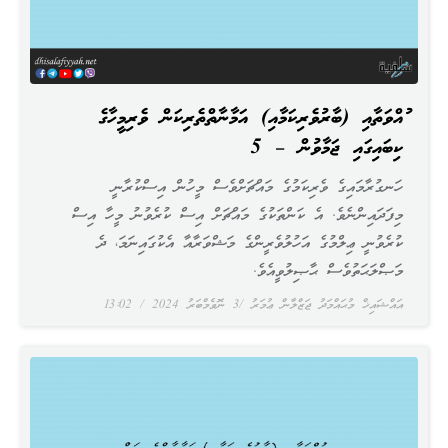
ޤުއްވަތާއި (ބާރުވެރިކަމާއި) އަމާނާތްތެރިކަން ވެރިމީހާގެ
ކިބައިގައި ޖަމާވުން – 5
ހަނގުރާމައިގެ ވެރިކަމުގެ މައްޗަށްވެސް މީހުން އިސްކުރާނީ
މިފަދައިންނެވެ. އެ ކަންތަކުގެ މައްޗަށް އިސް ކުރެވުނު މީހާ އިސް
ކުރެވުނީ ޢިލްމުގެ އަހުލުވެރީންގެ މަޝްވަރާއާ އެކުގައިނަމަ، ދެ
މަޞްލަޙަތުވެސް ޙާޞިލުވީއެވެ.
އައްޝައިޚް މުޙައްމަދު ޖަޒްލާން ޢުމަރު
3 ނޮވެމްބަރު 2024
13:02