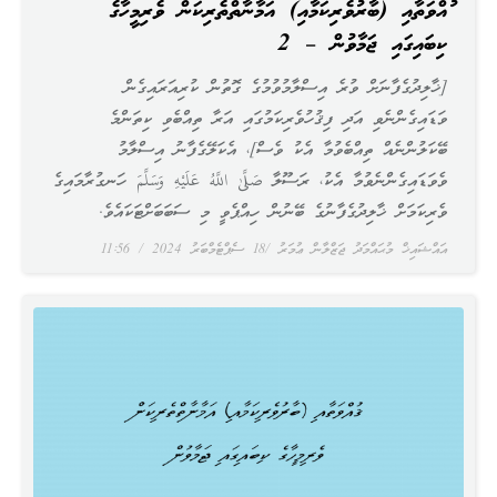
ޤުއްވަތާއި (ބާރުވެރިކަމާއި) އަމާނާތްތެރިކަން ވެރިމީހާގެ
ކިބައިގައި ޖަމާވުން – 2
[ޚާލިދުގެފާނަށް ވުރެ އިސްލާމުވުމުގެ ގޮތުން ކުރިއަރައިގެން
ވަޑައިގެންނެވި އަދި ފިޤުހުވެރިކަމުގައި އަރާ ތިއްބެވި ކިތަންމެ
ބޭކަލުންނެއް ތިއްބެވުމާ އެކު ވެސް]، އެކަލޭގެފާނު އިސްލާމު
ވެވަޑައިގެންނެވުމާ އެކު، ރަސޫލާ صَلَّىٰ اللَّهُ عَلَيْهِ وَسَلَّمَ ހަނގުރާމައިގެ
ވެރިކަމަށް ޚާލިދުގެފާނުގެ ބޭނުން ހިއްޕެވީ މި ސަބަބަށްޓަކައެވެ.
އައްޝައިޚް މުޙައްމަދު ޖަޒްލާން ޢުމަރު
18 ސެޕްޓެމްބަރު 2024
11:56