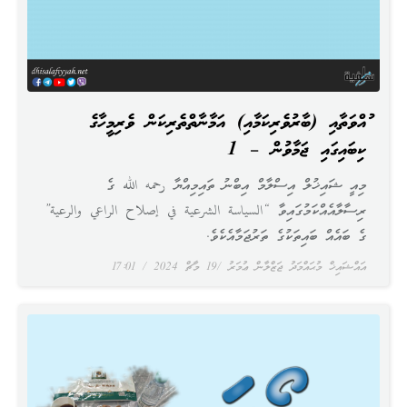
ޤުއްވަތާއި (ބާރުވެރިކަމާއި) އަމާނާތްތެރިކަން ވެރިމީހާގެ
ކިބައިގައި ޖަމާވުން – 1
މިއީ ޝައިޚުލް އިސްލާމް އިބްނު ތައިމިއްޔާ رحمه الله ގެ
ރިސާލާއެއްކަމުގައިވާ “السياسة الشرعية في إصلاح الراعي والرعية”
ގެ ބައެއް ބައިތަކުގެ ތަރުޖަމާއެކެވެ.
އައްޝައިޚް މުޙައްމަދު ޖަޒްލާން ޢުމަރު
19 މާޗް 2024
17:01