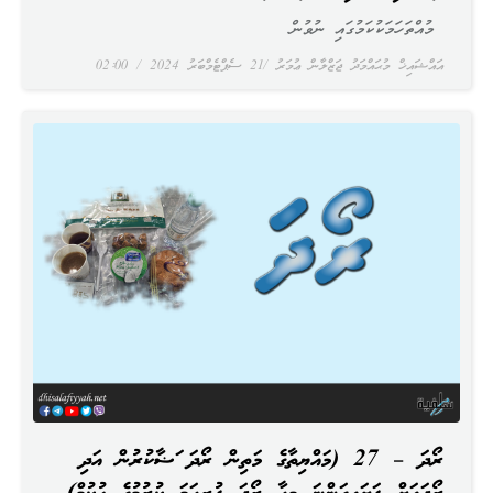
މުއްތަހަމަކުކަމުގައި ނުވުން
އައްޝައިޚް މުޙައްމަދު ޖަޒްލާން ޢުމަރު
21 ސެޕްޓެމްބަރު 2024
02:00
ރޯދަ – 27 (މައްޔިތާގެ މަތިން ރޯދަ ޤަޟާކުރުން އަދި