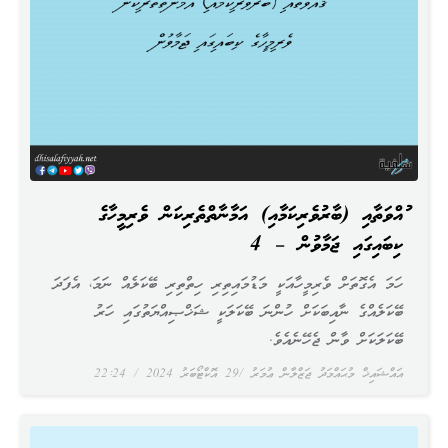
ޤުއްވަތާއި (ބާރުވެރިކަމާއި) އަމާނާތްތެރިކަން ވެރިމީހާގެ
ކިބައިގައި ޖަމާވުން – 4
ހަމަ އެގޮތަށް ވެރިމީހާއަކީ މަޑުމައިތިރި ހިތްތިރި ބޭކަލެއް ނަމަ، އެފަދަ
ބޭކަލެއްގެ ނާއިބަކަށް ހުންނަ ބޭކަލަކީ ޝަޚްޞިއްޔަތުގައި ހަރު
ބޭކަލަކަށް ވާން ޖެހޭނެއެވެ.
އައްޝައިޚް މުޙައްމަދު ޖަޒްލާން ޢުމަރު
29 އޮކްޓޯބަރު 2024
22:24