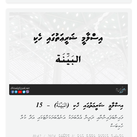
އިސްލާމީ ޝަރީޢަތުގައި ހެކި (البَيِّنَةُ) – 15
މައިންބަފައިންނާއި ދަރީން އެއްބަޔަކު އަނެއްބަޔަކަށްޓަކައި އަދާ ކުރާ
ހެކިބަސް
އައްޝައިޚް މުޙައްމަދު ޖަޒްލާން ޢުމަރު
1 އޮކްޓޯބަރު 2024
10:42