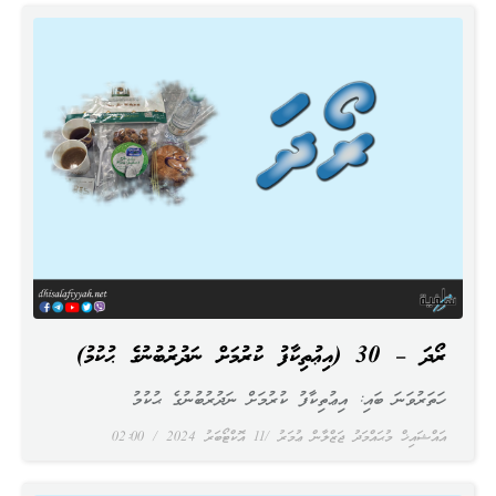
ރޯދަ – 30 (އިޢުތިކާފު ކުރުމަށް ނަދުރުބުނުގެ ޙުކުމު)
ހަތަރުވަނަ ބައި: އިޢުތިކާފު ކުރުމަށް ނަދުރުބުނުގެ ޙުކުމު
އައްޝައިޚް މުޙައްމަދު ޖަޒްލާން ޢުމަރު
11 އޮކްޓޯބަރު 2024
02:00