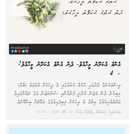
އެންމެ އެކަށޭނެ މީހާއެވެ. ދެން އެންމެ އެކަށޭނެ މީހާއެވެ!
– 4
މީސްތަކުންގެ މެދުގައި ޙުކުމް ކުރުމުގައި އެ މީހަކަށް ޤުއްވަތު (ބާރު)
ލިބިގެން ވުން ވަޒަން ކުރާނީ ޤުރުއާނާއި ސުންނަތުން މަގު ދައްކާފައިވާ
ޢަދުލުވެރިކަމުގެ ޢިލްމު އެ މީހަކަށް ލިބިފައިވުމުގެ މައްޗަށް ބިނާކޮށެވެ.
އައްޝައިޚް މުޙައްމަދު ޖަޒްލާން ޢުމަރު
11 މާޗް 2024
23:45