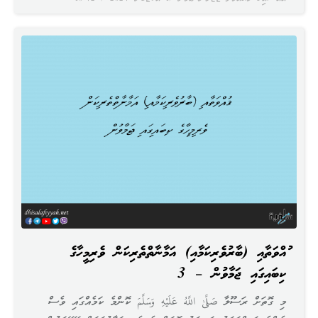
ޤުއްވަތާއި (ބާރުވެރިކަމާއި) އަމާނާތްތެރިކަން ވެރިމީހާގެ
ކިބައިގައި ޖަމާވުން – 3
މި ގޮތަށް ރަސޫލާ صَلَّىٰ اللَّهُ عَلَيْهِ وَسَلَّمَ ކޮންމެ ކަމެއްގައި ވެސް