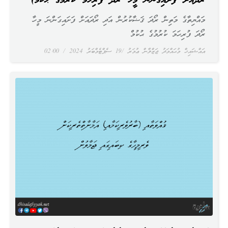
ރޯދައަށް ފަށައިގަންނަ މީހާ ރޯދަ ފުރިހަމަ ކުރުމުގެ ޙުކުމް)
މައްޔިތާގެ މަތިން ރޯދަ ޤަޟާކުރުން އަދި ރޯދައަށް ފަށައިގަންނަ މީހާ
ރޯދަ ފުރިހަމަ ކުރުމުގެ ޙުކުމް
އައްޝައިޚް މުޙައްމަދު ޖަޒްލާން ޢުމަރު
19 ސެޕްޓެމްބަރު 2024
02:00