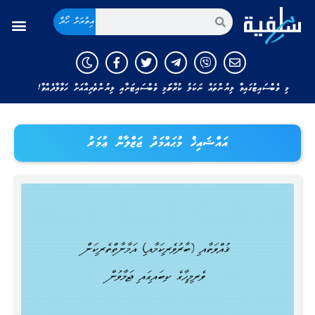
އިތުރަށް ހޯދާ
މި ވެބްސައިޓުގައިވާ ލިޔުންތައް ނަކަލު ކުރާނަމަ މި ވެބްސައިޓަށާއި ލިޔުންތެރިއާއަށް ހަވާލާދެއްވާ!
އައްޝައިޚް މުޙައްމަދު ޖަޒްލާން ޢުމަރު