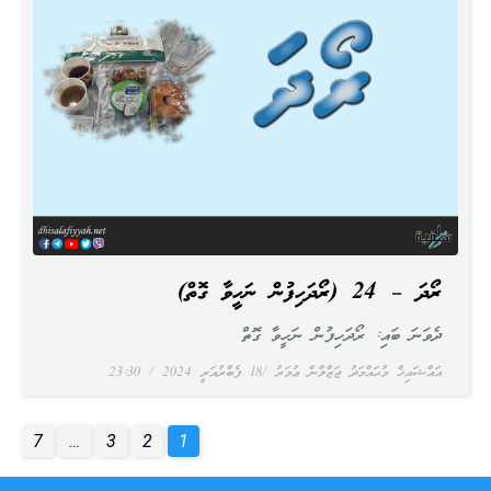
ރޯދަ – 24 (ރޯދަހިފުން ނަހީވާ ގޮތް)
ދެވަނަ ބައި: ރޯދަހިފުން ނަހީވާ ގޮތް
އައްޝައިޚް މުޙައްމަދު ޖަޒްލާން ޢުމަރު
18 ފެބްރުއަރީ 2024
23:30
7
…
3
2
1