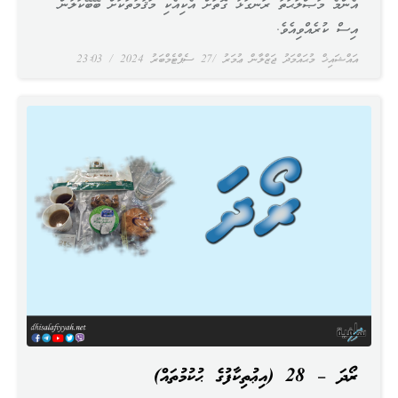
އެންމެ މަޞްލަޙަތު ރަނގަޅު ގޮތަށް އެކިއެކި މަޤާމުތަކަށް ބޭބޭކަލުން
އިސް ކުރެއްވިއެވެ.
އައްޝައިޚް މުޙައްމަދު ޖަޒްލާން ޢުމަރު
27 ސެޕްޓެމްބަރު 2024
23:03
ރޯދަ – 28 (އިޢުތިކާފުގެ ޙުކުމުތައް)