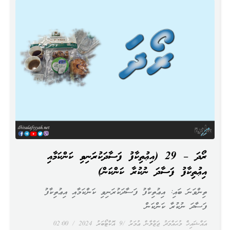
ރޯދަ – 29 (އިޢުތިކާފު ފަސާދަކުރަނިވި ކަންކަމާއި
އިޢުތިކާފު ފަސާދަ ނުކުރާ ކަންކަން)
ތިންވަނަ ބައި: އިޢުތިކާފު ފަސާދަކުރަނިވި ކަންކަމާއި އިޢުތިކާފު
ފަސާދަ ނުކުރާ ކަންކަން
އައްޝައިޚް މުޙައްމަދު ޖަޒްލާން ޢުމަރު
9 އޮކްޓޯބަރު 2024
02:00