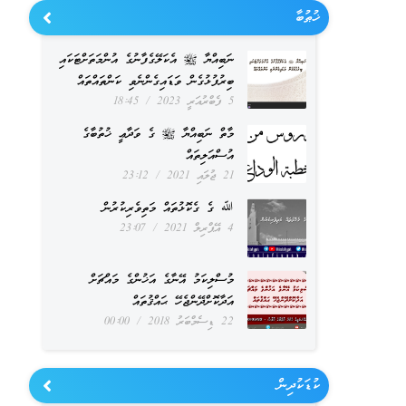
ޚުޠުބާ
ނަބިއްޔާ ﷺ އެކަލޭގެފާނުގެ އުންމަތަށްޓަކައި
ބިރުފުޅުގެން ވަޑައިގެންނެވި ކަންތައްތައް
5 ފެބްރުއަރީ 2023
18:45
މާތް ނަބިއްޔާ ﷺ ގެ ވަދާޢީ ޚުތުބާގެ
އުސްއަލިތައް
21 ޖުލައި 2021
23:12
ﷲ ގެ ގެކޮޅުތައް މަތިވެރިކުރުން
4 އޭޕްރިލް 2021
23:07
މުސްލިކަމު އޭނާގެ އަޚުންގެ މައްޗަށް
އަދާކޮށްދޭންޖެހޭ ޙައްޤުތައް
22 ޑިސެމްބަރު 2018
00:00
ކުޑަކުދިން