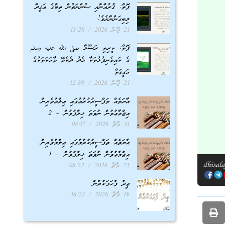
ފޮތް: ޤުރުއާނާއި ސުންނަތުން ތިބާގެ ޢަޤީދާ
ލިބިގަންނާށެވެ!
21 ޖޫން 2026
13:28
ފޮތް: ކީރިތި ރަސޫލާ صلى الله عليه وسلم
ގެ ކައިވެނިފުޅުތަކާ މެދު ދެކެވޭ ވާހަކަތަކުގެ
ޙަޤީޤަތް
21 ޖޫން 2026
12:39
އާޔަތެއް ތަފްސީރުކުރުމުގައި ޢިލްމުވެރިން
އިޖްމާޢުވުން ނުވަތަ ޚިލާފުވުން – 2
31 މާޗް 2026
08:17
އާޔަތެއް ތަފްސީރުކުރުމުގައި ޢިލްމުވެރިން
އިޖްމާޢުވުން ނުވަތަ ޚިލާފުވުން – 1
25 މާޗް 2026
08:22
ޢީދު ފާހަގަކުރުން
19 މާޗް 2026
16:23