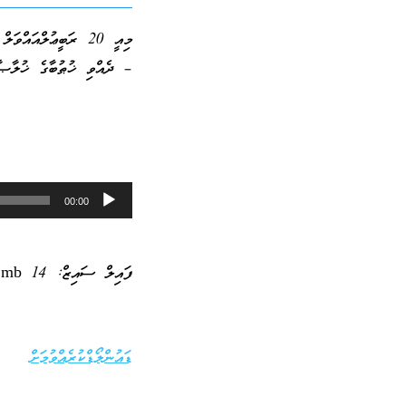
– ދެއްވި ޚުޠުބާގެ ޚުލާޞާ
Audio
00:00
Player
ފައިލް ސައިޒް: 14 mb
ޑައުންލޯޑްކުރެއްވުމަށް