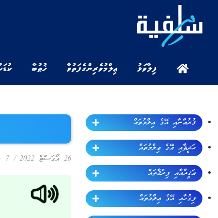
ފިލާވަޅު
ޢިލްމުވެރިންގެ ފަތުވާ
ޚުޠުބާ
ކުޑަކ
ޤުރުއާނާއި އޭގެ ޢިލްމުތައް
ޙަދީޘާއި އޭގެ ޢިލްމުތައް
26 އޯގަސްޓް 2022
/
7 - ޚުޠުބާ
ޢަޤީދާއާއި ފިރުޤާތައް
ފިޤުހާއި އޭގެ ޢިލްމުތައް