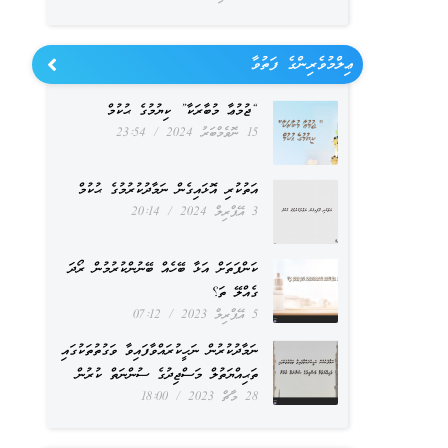
volume.
ޢިލްމުވެރިންގެ ފަތުވާ
“ޖުމުޢާ މުބާރަކާ” ކިޔުމުގެ ޙުކުމް
15 ނޮވެމްބަރު 2024
23:54
އަތުކުރި އޮޅައިގެން ނަމާދުކުރުމުގެ ޙުކުމް
3 އޭޕްރިލް 2024
20:14
ކަންފަތަށް އަޅާ ބޭހެއް ބޭނުންކުރުމުން ރޯދަ
ގެއްލޭ ތަ؟
5 އޭޕްރިލް 2023
07:12
ނަމާދުކުރުން ނަހީކުރައްވާފައިވާ ވަގުތުތަކުގައި
ތަޙިއްޔަތުލް މަސްޖިދުގެ ސުންނަތް ކުރުން
28 މާޗް 2023
18:00