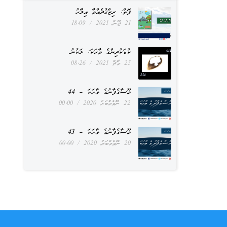
ފޮތް: ރިޒްޤުދެއްވާ އިލާހު
21 ޖޫން 2021
18:09
ކުޑަކުދިންގެ ވާހަކަ: ލަކުނު
25 މާޗް 2021
08:26
މޫސާގެފާނުގެ ވާހަކަ – 44
22 ނޮވެމްބަރު 2020
00:00
މޫސާގެފާނުގެ ވާހަކަ – 43
20 ނޮވެމްބަރު 2020
00:00