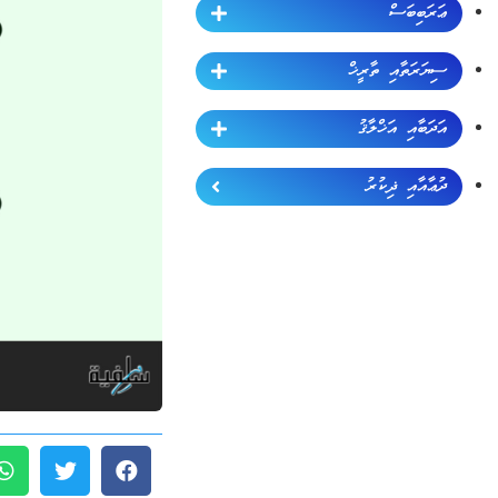
ޢަރަބިބަސް
ސިޔަރަތާއި ތާރީޚް
އަދަބާއި އަޚްލާޤު
ދުޢާއާއި ޛިކުރު