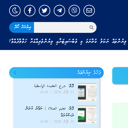
އިތުރަށް ހޯދާ
ލިޔުންތައް ނަކަލު ކުރާނަމަ މި ވެބްސައިޓަށާއި ލިޔުންތެރިއާއަށް ހަވާލާދެއްވާ!
ފަހުގެ ލިޔުންތައް
ފޮތް: شرح العقيدة الواسطية
21 ޖޫން 2026
13:54
ފޮތް: تعليم الصلاة | ނަމާދު ކުރަން
ދަސްކުރަމާ
21 ޖޫން 2026
13:40