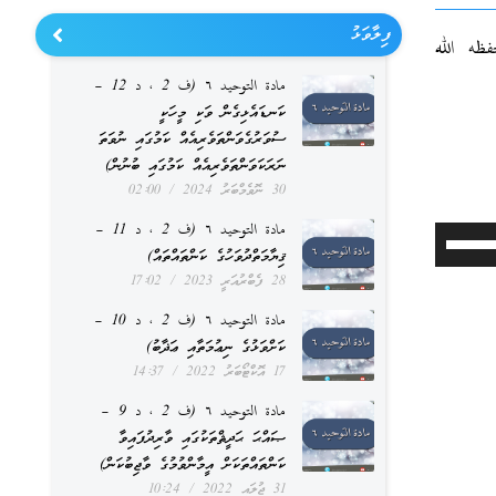
ފިލާވަޅު
– حفظه الله
مادة التوحيد ٦ (ف 2 ، د 12 –
ކަނޑައެޅިގެން ވަކި މީހަކީ
ސުވަރުގެވަންތަވެރިއެއް ކަމުގައި ނުވަތަ
ނަރަކަވަންތަވެރިއެއް ކަމުގައި ބުނުން)
30 ނޮވެމްބަރު 2024
02:00
مادة التوحيد ٦ (ف 2 ، د 11 –
Use
ޤިޔާމަތްދުވަހުގެ ކަންތައްތައް)
Up/Down
28 ފެބްރުއަރީ 2023
17:02
Arrow
مادة التوحيد ٦ (ف 2 ، د 10 –
keys
ކަށްވަޅުގެ ނިޢުމަތާއި ޢަޛާބު)
17 އޮކްޓޯބަރު 2022
14:37
to
مادة التوحيد ٦ (ف 2 ، د 9 –
increase
ޞައްޙަ ޙަދީޘްތަކުގައި ވާރިދުފައިވާ
or
ކަންތައްތަކަށް އީމާންވުމުގެ ވާޖިބުކަން)
decrease
31 ޖުލައި 2022
10:24