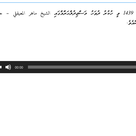
މިއީ 20 ރަބީޢުލްއައްވަލް 1439 ވީ ހުކުރު ދުވަހު މަސްޖިދުލްޙަރާމްގައި الشيخ ماهر المعيقلي 
އެވެ.
00:00