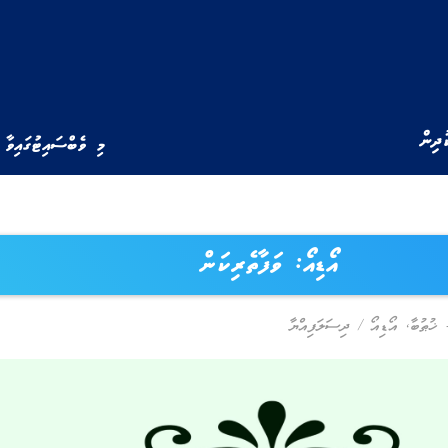
ުދިން
މި ވެބްސައިޓުގައިވާ 
އޯޑިއޯ: ވަފާތެރިކަން
,
އޯޑިއޯ
/
ދިސަލަފިއްޔާ