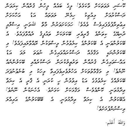
ކޫސަނި ލަވަތަކަށް ވާކަމެވެ! މީގެ ބައެއް މީހުން ޤުރްއާން ކިޔަވަން
ދަސްކުރުމަށް މިއުޒިކު ހިމެނޭ ލަވަތައް އަޑު އަހާކަމަށް
އިޢުތިރާފުވެފައިވެސް ވެއެވެ! ހަމަކަށަވަރުން މާތް ﷲވަނީ އިސްލާމީ
ދުނިޔޭގެ ކިތަންމެ ޤާރީވެރި ބޭކަލަކަށް ތައުފީޤު ދެއްވާފައެވެ. އެ
ބޭކަލުންވަނީ އެ ބޭކަލުންގެ ކިޔެވުމުން މީސްތަކުން ރޮއްވާލައިފައެވެ! މި
ބޭކަލުންނަކީ މަޤާމެއް ދަސްކުރައްވައިގެން ނުވަތަ ލަވަ އަޑު
އައްސަވައިގެން ޤުރުއާން ތަރުތީލުކުރަން ދަސްކުރެއްވި ބޭކަލުންނެއް
ނޫނެވެ! މި މަޤާމާތުތަކަށް އަހުލުވެރިވެފައިވާ މީހަކު މި ބުނެވުނުފަދަ
ބޭކަލެއްގެ ކިޔެވުމުގެ އަޑު އިވުމުން ހީ ކުރަނީ އެ ޤާރީ އެ ކިޔަވާ
ވިދާޅުވަނީ ކޮންމެވެސް މަޤާމަކަށް ކަމަށެވެ. އެހެނަކުން ނޫނެވެ!
އެބޭކަލުން އެ ކިޔަވާ ވިދާޅުވަނީ އެ ބޭބޭކަލުންގެ އަމިއްލަ
ވިސްނުންފުޅަށެވެ!
وَاللهُ أَعْلَم.