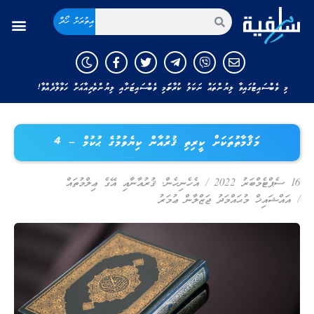
އިތުރަށް ހޯދާ
މި ވެބްސައިޓުގައިވާ ލިޔުންތައް ނަކަލު ކުރާނަމަ މި ވެބްސައިޓަށާއި ލިޔުންތެރިއާއަށް ހަވާލާދެއްވާ!
މަޤާމާތުތަކަށް ކީރިތި ޤުރުއާން ކިޔެވުމުގެ ޙުކުމް – 4
16 ސެޕްޓެމްބަރު 2022
/
އެހެނިހެން
,
ޤުރުއާނާއި އޭގެ ޢިލްމުތައް
/
އައްޝައިޚް މުޙައްމަދު ޖަޒްލާން ޢުމަރު