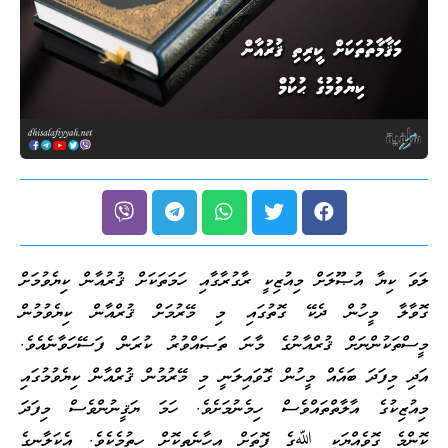
ލަވަ ކިޔާ އުޞޫލަށް މިއުޒިކީ ރާގުރާގާއި ހަމަތަކަށް ޤުރުއާން ކިޔެވުމަށް
ގޮވާލާ މީހުން ދެކޭ ގޮތުގައި މި މޭރުމަށް ޤުރްއާން ކިޔެވުމުން
މީސްތަކުންނަށް ޤުރްއާނުގެ މާނަ ތަޞައްވުރު ކުރަން ފަސޭހަވާނެއެވެ.
އަދި މިފަދަ ބައެއް މީހުން ގޮވައިލަނީ މި މޭރުމުން ޤުރްއާން ކިޔެވުމުގައި
މިއުޒިކުގެ އާލާތްތައްވެސް ހިމެނުމަށެވެ. ހަމަ ޔަޤީނުންވެސް މިފަދަ
ކޮންމެ ގޮވެއްޔަކީ ﷲގެ ފޮތަށް އިހާނެތިކޮށް ހިތުމެކެވެ. އެކަލާނގެ