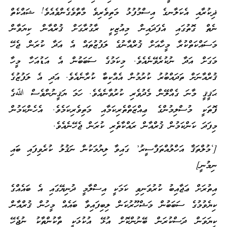
ޛިކުރާއި އެކަލާނގެ އިސްމުފުޅު މަތިވެރިވެ މާތްވެގެންވެއެވެ! ޝައްކެތް
ނެތް ގޮތުގައި އެފަދައިން މިއުޒިކީ ރާގުރާގަށް ޤުރްއާން ކިޔަވާން
މަސައްކަތްކުރާ މީހާއަށް ޤުރްއާނުގެ ލަފުޒުތައް އެ އަދާ ކުރަން ޖެހޭ
މަގަށް އަދާ ނުކުރެވޭނެއެވެ. މިކަމުގެ ސަބަބުން އެ އަޑުއަހާ މީހާ
ޤުރްއާނަށް ތަދައްބުރު ކުރުމުން އެއްކިބާ ކުރާނެއެވެ. އަދި އެ ލަފުޒުގެ
ޙަޤީޤީ މާނަ ގެއްލޭން މެދުވެރި ކުރުވާނެއެވެ. ހަމަ ޔަޤީނުންވެސް ﷲގެ
ފޮތަކީ މުސްލިމުންގެ ޢިއްޒަތްތެރިކަމާއި މަތިވެރިކަމެވެ. އެހެންކަމުން
މިފަދަ ކަންކަމުން ޤުރްއާން ރައްކާތެރި ކުރަން ޖެހޭނެއެވެ.
[‘މުލްތަޤާ އަހްލުއްތަފްސީރު’ ގައިވާ ލިޔުމަކުން ނަޤުލު ކުރެވިފައި ބައި
ނިމުނީ]
އިތުރަށް ޢަޖާއިބު ކުރުވަނިވި ކަމަކީ އިސްލާމީ ދުނިޔޭގައި އެ ބައެއްގެ
ކިޔެވުމުގެ ސަބަބުން މަޝްހޫރުކަން ލިބިފައިވާ ބައެއް މީހުން ޤުރްއާން
ކިޔަވަން ދަސްކުރަން ބޭނުންކޮށް އުޅޭ އުކުޅަކީ ތާކުންތާކު ނުޖެހޭ