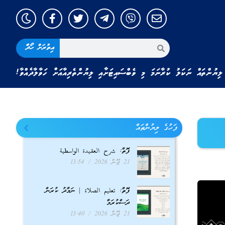
އިތުރަށް ހޯދާ
ލިޔުންތައް ނަކަލު ކުރާނަމަ މި ވެބްސައިޓަށާއި ލިޔުންތެރިއާއަށް ހަވާލާދެއްވާ!
ފަހުގެ ލިޔުންތައް
ފޮތް: شرح العقيدة الواسطية
21 ޖޫން 2026
13:54
ފޮތް: تعليم الصلاة | ނަމާދު ކުރަން
ދަސްކުރަމާ
21 ޖޫން 2026
13:40