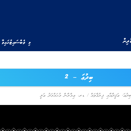
ުދިން
މި ވެބްސައިޓުގައިވާ 
ބިދުޢަ – 2
ބިދުޢަ
,
ޢަޤީދާއާއި ފިރުޤާތައް
/
ޑރ. ޢިމްރާން މުޙައްމަދު ޢަލީ