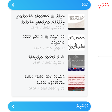
ޚުޠުބާ
އެކަމަކީ،
ނަބިއްޔާ ﷺ އެކަލޭގެފާނުގެ އުންމަތަށްޓަކައި
ބިރުފުޅުގެން ވަޑައިގެންނެވި ކަންތައްތައް
5 ފެބްރުއަރީ 2023
18:45
މާތް ނަބިއްޔާ ﷺ ގެ ވަދާޢީ ޚުތުބާގެ
އުސްއަލިތައް
21 ޖުލައި 2021
23:12
ﷲ ގެ ގެކޮޅުތައް މަތިވެރިކުރުން
4 އޭޕްރިލް 2021
23:07
މުސްލިކަމު އޭނާގެ އަޚުންގެ މައްޗަށް
އަދާކޮށްދޭންޖެހޭ ޙައްޤުތައް
22 ޑިސެމްބަރު 2018
00:00
ކުޑަކުދިން