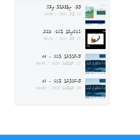
ފޮތް: ރިޒްޤުދެއްވާ އިލާހު
21 ޖޫން 2021
18:09
ކުޑަކުދިންގެ ވާހަކަ: ލަކުނު
25 މާޗް 2021
08:26
މޫސާގެފާނުގެ ވާހަކަ – 44
22 ނޮވެމްބަރު 2020
00:00
މޫސާގެފާނުގެ ވާހަކަ – 43
20 ނޮވެމްބަރު 2020
00:00