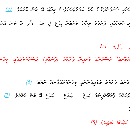
ށާއި ގުނަވަންތަކުން ކުރާ ޢަމަލުތަކަށްވެސް ބިދުޢަ އޭ ބުނެ އުޅެއެވެ.
[4]
ނި ކަމެއްގައި ފުރަތަމަ މީހާއޭ ބުނުމަށް بِدْع في هذا الأمر އޭ ބުނެ އުޅ
[5]
ުވާށެވެ! ރަސޫލުންގެ ތެރެއިން ފުރަތަމަ (ފޮނުއްވި) ރަސޫލަކުކަމުގައި، ތިމަންކ
އެންމެ ފުރަތަމަ ވަޑައިގެންނެވީ ތިމަންކަލޭގެފާނެއް ނޫނެވެ.
[6]
ުޢައެއް ފާޅުކޮށްފިނަމަ أَبْدَعَ – ابْتَدَعَ – تَبَدَّع އޭ ބުނެ އުޅެއެވެ.
[7]
.
ا كَتَبْنَاهَا عَلَيْهِمْ﴾
[8]