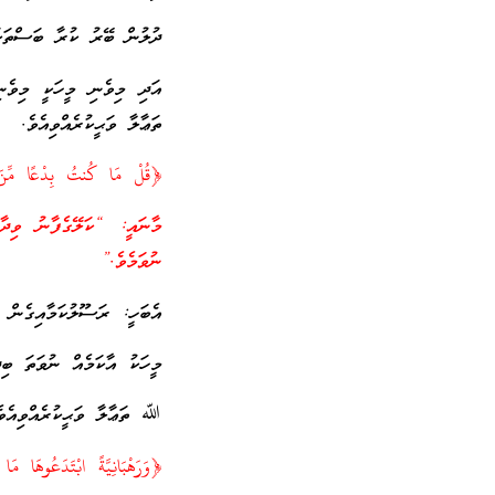
ދުލުން ބޭރު ކުރާ ބަސްތަކަ
އަދި މިވެނި މީހަކީ މިވެ
ތަޢާލާ ވަޙީކުރެއްވިއެވެ.
މާނައީ: “ކަލޭގެފާނު ވިދާޅ
ނުވަމެވެ.”
އެބަހީ: ރަސޫލުކަމާއިގެން 
މީހަކު އާކަމެއް ނުވަތަ ބިދ
ﷲ ތަޢާލާ ވަޙީކުރެއްވިއެވެ
﴿وَرَهْبَانِيَّةً ابْتَدَعُوهَا مَ