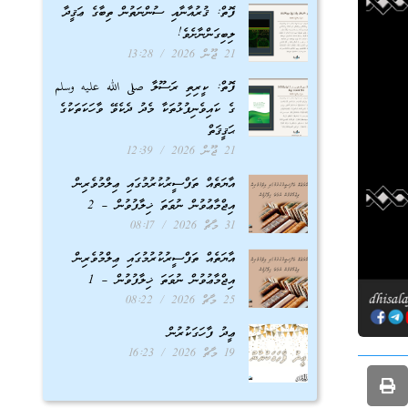
ފޮތް: ޤުރުއާނާއި ސުންނަތުން ތިބާގެ ޢަޤީދާ
ލިބިގަންނާށެވެ!
21 ޖޫން 2026
13:28
ފޮތް: ކީރިތި ރަސޫލާ صلى الله عليه وسلم
ގެ ކައިވެނިފުޅުތަކާ މެދު ދެކެވޭ ވާހަކަތަކުގެ
ޙަޤީޤަތް
21 ޖޫން 2026
12:39
އާޔަތެއް ތަފްސީރުކުރުމުގައި ޢިލްމުވެރިން
އިޖްމާޢުވުން ނުވަތަ ޚިލާފުވުން – 2
31 މާޗް 2026
08:17
އާޔަތެއް ތަފްސީރުކުރުމުގައި ޢިލްމުވެރިން
އިޖްމާޢުވުން ނުވަތަ ޚިލާފުވުން – 1
25 މާޗް 2026
08:22
ޢީދު ފާހަގަކުރުން
19 މާޗް 2026
16:23