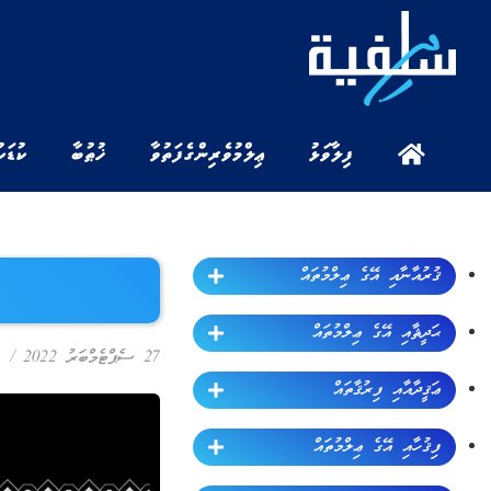
ފިލާވަޅު
ޢިލްމުވެރިންގެ ފަތުވާ
ޚުޠުބާ
ކުޑަކ
ޤުރުއާނާއި އޭގެ ޢިލްމުތައް
ޙަދީޘާއި އޭގެ ޢިލްމުތައް
27 ސެޕްޓެމްބަރު 2022
/
ޢަޤީދާއާއި ފިރުޤާތައް
ފިޤުހާއި އޭގެ ޢިލްމުތައް