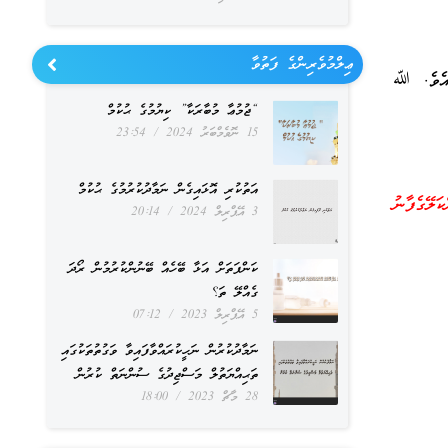
ޢިލްމުވެރިންގެ ފަތުވާ
ެއެވެ. ﷲ
“ޖުމުޢާ މުބާރަކާ” ކިޔުމުގެ ޙުކުމް
15 ނޮވެމްބަރު 2024
23:54
އަތުކުރި އޮޅައިގެން ނަމާދުކުރުމުގެ ޙުކުމް
ަލޭގެފާނު
3 އޭޕްރިލް 2024
20:14
ކަންފަތަށް އަޅާ ބޭހެއް ބޭނުންކުރުމުން ރޯދަ
ގެއްލޭ ތަ؟
5 އޭޕްރިލް 2023
07:12
ނަމާދުކުރުން ނަހީކުރައްވާފައިވާ ވަގުތުތަކުގައި
ތަޙިއްޔަތުލް މަސްޖިދުގެ ސުންނަތް ކުރުން
28 މާޗް 2023
18:00