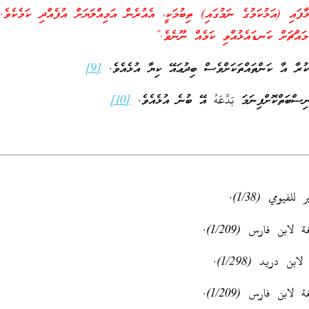
ައި (އަޅުކަމުގެ ނަމުގައި) ތިބުމަކީ، އެއުރެން އަމިއްލަޔަށް އުފެއްދި ކަމެކެވެ. 
މައްޗަށް ކަނޑައެޅުއްވި ކަމެއް ނޫނެވެ.”
ކުރާ އާ ކަންތައްތަކަށްވެސް ބިދުޢައޭ ކިޔާ އުޅެއެވެ.
[9]
ިސްބަތްކޮށްފިނަމަ بَدَّعَهُ އޭ ބުނެ އުޅެއެވެ.
[10]