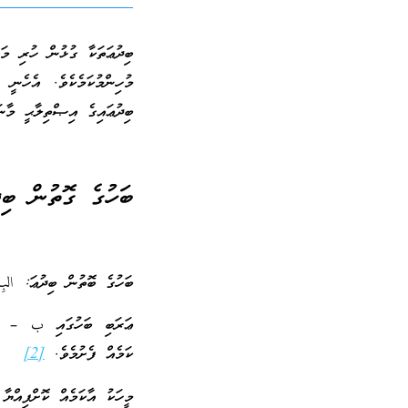
ބިދުޢަތަކާ ގުޅުން ހުރި މަ
މުހިންމުކަމެކެވެ. އެހެނީ 
ބިދުޢައިގެ އިޞްތިލާޙީ މާނަ
ބަހުގެ ގޮތުން ބިދ
ބަހުގެ ބޮތުން ބިދުޢަ: الب
ޢަރަބި ބަހުގައި ب – د- 
ކަމެއް ފެށުމެވެ.
[2]
މީހަކު އާކަމެއް ކޮށްފިއް