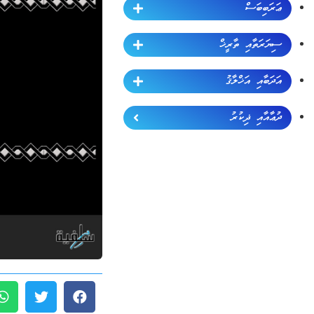
ޢަރަބިބަސް
ސިޔަރަތާއި ތާރީޚް
އަދަބާއި އަޚްލާޤު
ދުޢާއާއި ޛިކުރު