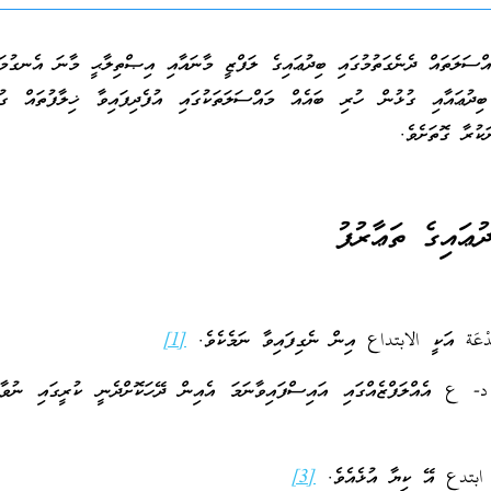
އްސަލަތައް ދެނެގަތުމުގައި ބިދުޢައިގެ ލަފްޒީ މާނައާއި އިޞްތިލާޙީ މާނަ އެނގުމަ
ބިދުޢައާއި ގުޅުން ހުރި ބައެއް މައްސަލަތަކުގައި އުފެދިފައިވާ ޚިލާފުތައް ގުޅ
ކުރާ ގޮތަށެވެ.
ުޢައިގެ ތަޢާރުފު
ِدْعَة އަކީ الابتداع އިން ނެގިފައިވާ ނަމެކެވެ.
[1]
ع އެއްލަފްޒެއްގައި އައިސްފައިވާނަމަ އެއިން ދޭހަކޮށްދެނީ ކުރީގައި ނުވާ 
ޔާ ابتدع އޭ ކިޔާ އުޅެއެވެ.
[3]