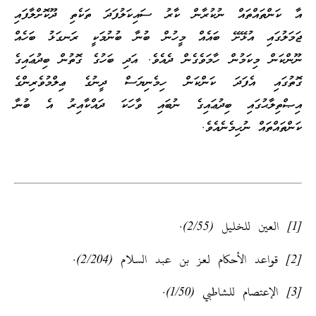
އާ ކަންތައްތައް ނުކުރާން ކާރު ސައިކަލުފަދަ ތަކެތި ދޫކޮށްލާފައި
ޖަމަލުގައި އުޅޭށޭ ބައެއް މީހުން ބުނާ ބުނުމަކީ ރަނގަޅު ބަހެއް
ނޫންކަން މިކަމުން ހާމަވެގެން ދެއެވެ. އަދި ބަހުގެ ގޮތުން ބިދުޢައިގެ
ގޮތުގައި އެފަދަ ކަންކަން ހިމެނިޔަސް ދީނުގެ ޢިލްމުވެރިންގެ
އިޞްތިލާޙުގައި ބިދުޢައިގެ ނުބައި ވާހަކަ ދައްކާއިރު އެ ބުނާ
ކަންތައްތައް ނުހިމެނެއެވެ.
[1] العين للخليل (2/55).
[2] قواعد الأحكام لعز بن عبد السلام (2/204).
[3] الإعتصام للشاطبي (1/50).