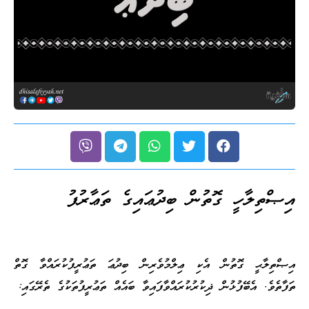
އިޞްތިލާހީ ގޮތުން ބިދުޢައިގެ ތަޢާރުފު
އިޞްތިލާޙީ ގޮތުން އެކި ޢިލްމުވެރިން ބިދުޢަ ތަޢުރީފުކުރައްވާ ގޮތް
ތަފާތެވެ. އެބޭފުޅުން ޛިކުރުކުރައްވާފައިވާ ބައެއް ތަޢުރީފުތަކުގެ ތެރޭގައި: