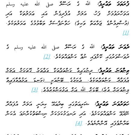
ފުރަތަމަ ތަޢުރީފު:
ﷲ ގެ ރަސޫލާ صلى الله عليه وسلم
އަވަހާރަވުމަށް ފަހު، އަލަށް އުފެދިގެން އައި ޢަމަލުތަކާ އަދި
(މުސްލިމުންގެ ޖަމާޢަތާ ވަކިވެ) ހަވާނަފްސަށް ތަބާވުމުގެ ޢަމަލުތަކެވެ.
[1]
ދެވަނަ ތަޢުރީފު:
ﷲ ގެ ރަސޫލާ صلى الله عليه وسلم ގެ
ދުވަސްވަރުގައި ކޮށްފައި ނުވާ ކަންތައްތަކެވެ.
[2]
ތިންވަނަ ތަޢުރީފު:
ދީނުގައިވާ ކަންތައްތަކާ ވައްތަރު ގޮތަކަށް އަލަށް
އުފައްދާ ކަންތައްތަކެވެ. އެކަމުގެ ބޭނުމަކީ (ކަނޑަ އަޅުއްވާފައިވާ
މިންވަރަށް ވުރެ) ބޮޑަށް ﷲ އަށް އަޅުކަންކުރުމެވެ.
[3]
ހަތަރުވަނަ ތަޢުރީފު:
ޝަރީޢަތުގައި ބިދުޢައޭ ކިޔަނީ އަލަށް އުފައްދާ
ނޭދެވޭ ކަންތައްތަކަށެވެ. އަދި ރަނގަޅުކަމަކަށް ނިސްބަތްކުރާނަމަ އެކަން
ބަޔާންވެފައި އޮންނާނެއެވެ.
[4]