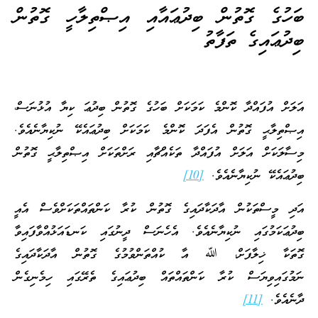
ބަހުގެ ގޮތުން ބިދުޢައާއި އިޞްތިލާހީ ގޮތުން
ބިދުޢައިގެ ތަފާތު
އަލަށް އުފައްދާ ކޮންމެ ކަމަކަށް ބަހުގެ ގޮތުން ބިދުޢަ ކިޔާ އުޅުނަސް،
އިޞްތިލާޙީ ގޮތުން އެފަދަ ކޮންމެ ކަމަކަށް ބިދުޢައެކޭ ނުކިޔާނެއެވެ.
މިސާލަކަށް އަލަށް އުފައްދާ ތަކެއްޗާއި ރަށްތަކަށް އިޞްތިލާޙީ ގޮތުން
ބިދުޢައެކޭ ނުކިޔާނެއެވެ.
[10]
އަދި މީސްތަކުން އާދަކާދައިގެ ގޮތުން ކުރާ ކަންތައްތަކަށްވެސް އެއީ
ބިދުޢަކަމުގައި ނުކިޔާނެއެވެ. އެހެނަސް ދީނުގައި ކަނޑައަޅުއްވާފައިވާ
ގޮތަކާ ޚިލާފަށް، ﷲ އާ ކުއްތަންވުމުގެ ގޮތުން އާދަކާދައިގެ
ނަމުގައިވިޔަސް ކުރާ ކަންތައްތައް ބިދުޢައިގެ ތެރޭގައި ހިމެނިގެން
ދާނެއެވެ.
[11]