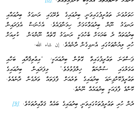
ކޮށްއުޅޭ ކަންތައްތައް އެއްކިބާ ކޮށްފައިވެއެވެ.
[8]
ހަތަރުވަނަ ތަޢުރީފުގައިވަނީ ބިދުޢައިގެ ތެރޭގައި ރަނގަޅު ބިދުޢައާއި
ރަނގަޅު ނޫން ބިދުޢަވާކަމަށް ހިމަނާފައެވެ. އެހެނަސް އެފަދައިން
ބިދުޢަތައް ދެ ބަޔަކަށް ބެހުމަކީ ރަނގަޅު ގޮތެއް ނޫންކަން ކުރިއަށް
ހުރި ލިޔުންތަކުގައި އެނގިގެން ދާނެއެވެ. إن شاء الله.
ފަސްވަނަ ތަޢުރީފުގައިވާ ގޮތުން ބިދުޢައަކީ: “އިޢުތިޤާދާއި ބަހާއި
ޢަމަލުގައި ސުންނަތާ ޚިލާފުވުމެވެ.” މިފަދައިން ބިދުޢައިގެ
ތަޢުރީފުކޮށްފިނަމަ ބިދުޢައިގެ ތެރެއަށް ފާފަތައް ވަދެގެން ދާނެއެވެ.
ކޮންމެ ފާފައަކީ ބިދުޢައެއް ނޫނެވެ.
ދެން ހުރި ތަޢުރީފުތަކުގައިވަނީ ބިދުޢައިގެ ބައެއް ޤަވާޢިދުތަކެވެ.
[9]