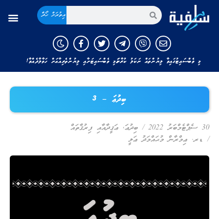
އިތުރަށް ހޯދާ
މި ވެބްސައިޓުގައިވާ ލިޔުންތައް ނަކަލު ކުރާނަމަ މި ވެބްސައިޓަށާއި ލިޔުންތެރިއާއަށް ހަވާލާދެއްވާ!
ބިދުޢަ – 3
30 ސެޕްޓެމްބަރު 2022
/
ބިދުޢަ
,
ޢަޤީދާއާއި ފިރުޤާތައް
/
ޑރ. ޢިމްރާން މުޙައްމަދު ޢަލީ