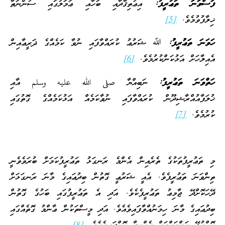
ފަސްވަނަ ތަޢުރީފު:
އިޢުތިޤާދާއި ބަހާއި ޢަމަލުގައި ސުންނަތާ
ޚިލާފުވުމެވެ.
[5]
ހަވަނަ ތަޢުރީފު:
ﷲ ޝަރުޢު ކުރައްވާފައި ނުވާ ކަމެއްގެ ޛަރީޢާއިން
އެއިލާހަށް އަޅުކަންކުރުމެވެ.
[6]
ހަތްވަނަ ތަޢުރީފު:
ނަބިއްޔާ صلى الله عليه وسلم އާއި
ޚުލަފާއުއްރާޝިދޫން ކުރައްވާފައި ނުވާކަމެއް އަޅުކަމެއްގެ ގޮތުގައި
ކުރުމެވެ.
[7]
މި ތަޢުރީފުތަކުގެ ތެރެއިން އެންމެ ރަނގަޅު ތަޢުރީފުކަމަށް ބުރަވެވެނީ
ތިންވަނަ ތަޢުރީފެވެ. އެއީ ޝަރުޢީ ގޮތުން ބިދުޢައިގެ މާނަ ރަނގަޅަށް
ދޭހަކޮށްދޭ ޖާމިޢު ތަޢުރީފެކެވެ. އަދި އެ ތަޢުރީފުގައި ބަހުގެ ގޮތުން
ބިދުޢައިގެ މާނަ ހިމަނުއްވާފައިވެއެވެ. އަދި މީސްތަކުން ޢާންމު ގޮތެއްގައި