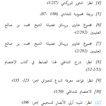
[4] انظر: المنثور للزركشي (1/217).
[5] بريقة محمودية للخادمي (1/86 -87).
[6] مجموع فتاوى ورسائل فضيلة الشيخ محمد بن صالح
العثيمين (2/292)
.
[7] مجموع فتاوى ورسائل فضيلة الشيخ محمد بن صالح
العثيمين (2/292).
[8] انظر: شرح الشاطبي لهذا الضابط في كتاب الإعتصام
(1/51-52).
[9] انظر: قواعد معرفة البدع للجيزاني (ص: 123- 135).
[10] الاعتصام للشاطبي (1/50).
[11]
انظر: تنبيه أولي الأبصار للسحيمي (ص: 106).