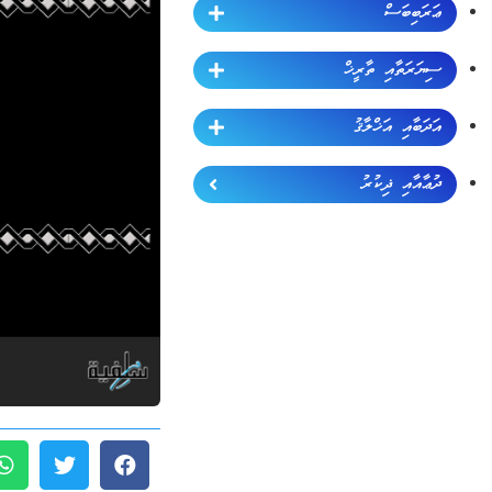
ޢަރަބިބަސް
ސިޔަރަތާއި ތާރީޚް
އަދަބާއި އަޚްލާޤު
ދުޢާއާއި ޛިކުރު