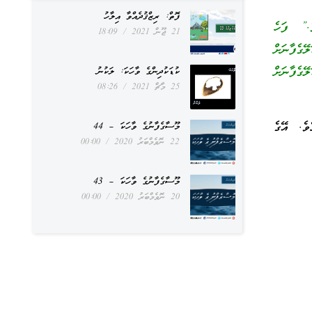
ފޮތް: ރިޒްޤުދެއްވާ އިލާހު
ވެ.” ފަހެ
21 ޖޫން 2021
18:09
ގެފާނަށް
ޭގެފާނަށް
ކުޑަކުދިންގެ ވާހަކަ: ލަކުނު
25 މާޗް 2021
08:26
ވެ. އޭގެ
މޫސާގެފާނުގެ ވާހަކަ – 44
22 ނޮވެމްބަރު 2020
00:00
މޫސާގެފާނުގެ ވާހަކަ – 43
20 ނޮވެމްބަރު 2020
00:00