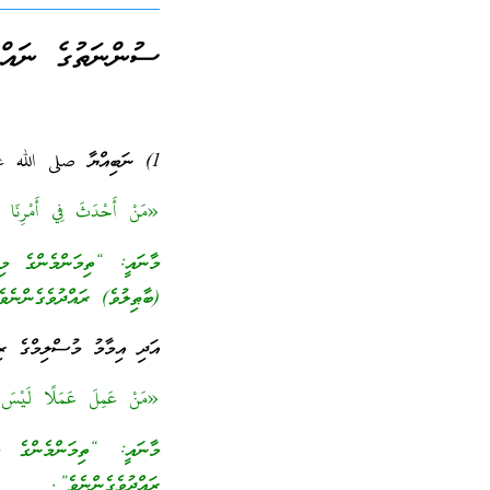
ސުންނަތުގެ ނައް
1) ނަބިއްޔާ صلى الله عليه وسلم ޙަދީޘްކުރެއްވިއެވެ.
«مَنْ أَحْدَثَ فِي أَمْرِنَا ه
މާނައީ: “ތިމަންމެންގެ މި 
(ބާޠިލުވެ) ރައްދުވެގެންނެވ
އަދި އިމާމު މުސްލިމްގެ ރިވާ
«مَنْ عَمِلَ عَمَلًا لَيْسَ عَ
މާނައީ: “ތިމަންމެންގެ މ
ރައްދުވެގެންނެވެ”.