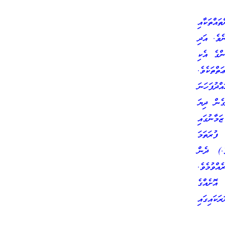
އްތަކާއި
ެވެ. އަދި
ންގެ އެކި
ތްތަކެވެ.
ްދުފަހަނަ
ގެން ދިޔަ
މާނުގައި
ފުރަތަމަ
ެ.) ދެން
އްވުމެވެ.
އޮށެއްގެ
ކައިގައި