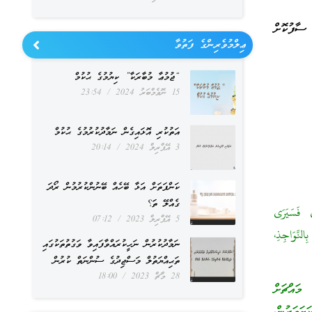
ސާފުކޮށް
ޢިލްމުވެރިންގެ ފަތުވާ
“ޖުމުޢާ މުބާރަކާ” ކިޔުމުގެ ޙުކުމް
15 ނޮވެމްބަރު 2024
23:54
އަތުކުރި އޮޅައިގެން ނަމާދުކުރުމުގެ ޙުކުމް
3 އޭޕްރިލް 2024
20:14
ކަންފަތަށް އަޅާ ބޭހެއް ބޭނުންކުރުމުން ރޯދަ
ގެއްލޭ ތަ؟
ي فَسَيَرَى
5 އޭޕްރިލް 2023
07:12
لنَّوَاجِذِ،
ނަމާދުކުރުން ނަހީކުރައްވާފައިވާ ވަގުތުތަކުގައި
ތަޙިއްޔަތުލް މަސްޖިދުގެ ސުންނަތް ކުރުން
28 މާޗް 2023
18:00
މައްޗަށް