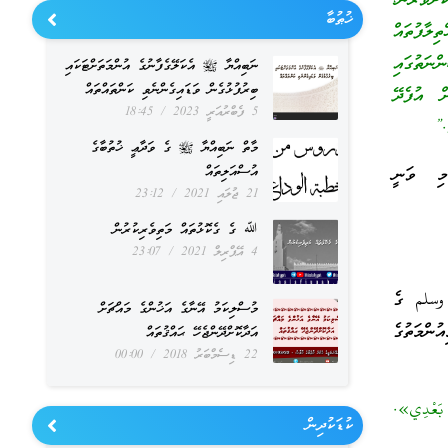
ަވަރުން،
ޚުޠުބާ
ލާފުތައް
ްނަތުގައި
ނަބިއްޔާ ﷺ އެކަލޭގެފާނުގެ އުންމަތަށްޓަކައި
ބިރުފުޅުގެން ވަޑައިގެންނެވި ކަންތައްތައް
ށް އުފެދޭ
5 ފެބްރުއަރީ 2023
18:45
.”
މާތް ނަބިއްޔާ ﷺ ގެ ވަދާޢީ ޚުތުބާގެ
މި ވަނީ
އުސްއަލިތައް
21 ޖުލައި 2021
23:12
ﷲ ގެ ގެކޮޅުތައް މަތިވެރިކުރުން
4 އޭޕްރިލް 2021
23:07
 وسلم ގެ
މުސްލިކަމު އޭނާގެ އަޚުންގެ މައްޗަށް
ންމަތުގެ
އަދާކޮށްދޭންޖެހޭ ޙައްޤުތައް
22 ޑިސެމްބަރު 2018
00:00
َ بَعْدِي».
ކުޑަކުދިން