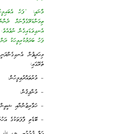
މާނައީ: “ފަހެ އެބައިމީހުނ
ތިމަންކަލޭގެފާނަށް ދެން
އެނގިވަޑައިގެން ނުވެއެވެ. 
ފަހު ބަދަލުކުރިމީހަކު ދަންނ
މިޙަދީޘުން އެނގިގެންދަ
ތެރޭގައި:
– މުރުތައްދުވިމީހުން.
– މުނާފިޤުން.
– ޚަވާރިޖުންނާއި ޝީޢީންނާ
– ބޮޑެތި ފާފަތަކުގެ އަހު
އަލް ޤުރުޠުބީ رحمه الله ވި