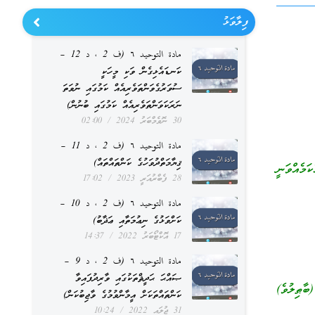
ފިލާވަޅު
مادة التوحيد ٦ (ف 2 ، د 12 –
ކަނޑައެޅިގެން ވަކި މީހަކީ
ސުވަރުގެވަންތަވެރިއެއް ކަމުގައި ނުވަތަ
ނަރަކަވަންތަވެރިއެއް ކަމުގައި ބުނުން)
30 ނޮވެމްބަރު 2024
02:00
مادة التوحيد ٦ (ف 2 ، د 11 –
ޤިޔާމަތްދުވަހުގެ ކަންތައްތައް)
ަމެއްވަނީ
28 ފެބްރުއަރީ 2023
17:02
مادة التوحيد ٦ (ف 2 ، د 10 –
ކަށްވަޅުގެ ނިޢުމަތާއި ޢަޛާބު)
17 އޮކްޓޯބަރު 2022
14:37
مادة التوحيد ٦ (ف 2 ، د 9 –
ޞައްޙަ ޙަދީޘްތަކުގައި ވާރިދުފައިވާ
ާޠިލުވެ)
ކަންތައްތަކަށް އީމާންވުމުގެ ވާޖިބުކަން)
31 ޖުލައި 2022
10:24