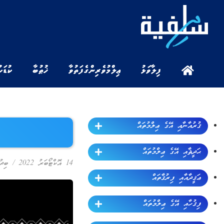
ފިލާވަޅު
ޢިލްމުވެރިންގެ ފަތުވާ
ޚުޠުބާ
ކުޑަކ
ޤުރުއާނާއި އޭގެ ޢިލްމުތައް
ޙަދީޘާއި އޭގެ ޢިލްމުތައް
14 އޮކްޓޯބަރު 2022
/
ބިދު
ޢަޤީދާއާއި ފިރުޤާތައް
ފިޤުހާއި އޭގެ ޢިލްމުތައް