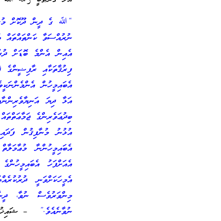
“ﷲ ގެ ދީން ދޫކޮށް މުރުތ
ނުރުއްސަވާ ކަންތައްތައް ތ
އެއިން އެންމެ ބޮޑަށް ދުރު
ފިރުޤާތަކާއި ރާފިޟީންގެ (ޝ
އެބައިމީހުން އެންމެންނަކީ
އަޅާ ދިޔަ އަނިޔާވެރިންނާއ
ބިދުޢަވެރިންގެ ޖަމާޢަތް
އުޅުނު މުނާފިޤުން ފަދައި
އެބައިމީހުންނާ މުޢާމަލާތ
އެއަށްފަހު އެބައިމީހުންގެ
އެމީހަކަށްވަނީ ދުރުކުރެއ
މިންވަރުވެސް ނުވާ، ދީނ
ނުވާނެއެވެ.”
– ޝައިޚުގެ