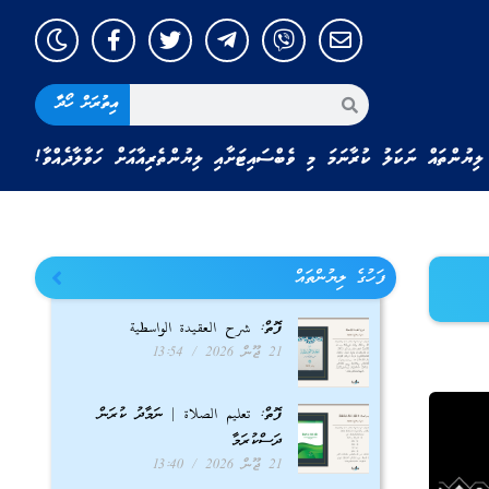
އިތުރަށް ހޯދާ
ލިޔުންތައް ނަކަލު ކުރާނަމަ މި ވެބްސައިޓަށާއި ލިޔުންތެރިއާއަށް ހަވާލާދެއްވާ!
ފަހުގެ ލިޔުންތައް
ފޮތް: شرح العقيدة الواسطية
21 ޖޫން 2026
13:54
ފޮތް: تعليم الصلاة | ނަމާދު ކުރަން
ދަސްކުރަމާ
21 ޖޫން 2026
13:40