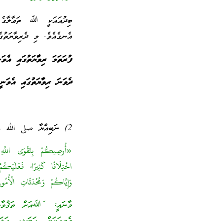
ބިދުޢައަކީ ﷲ ތަޢާލާގެ ޙ
އެނގެއެވެ. މި ދެރިވާޔަތުގެ
ފުރަތަމަ ރިވާޔަތުގައި އެވަނ
ދެވަނަ ރިވާޔަތުގައި އެވަނީ
2) ނަބިއްޔާ صلى الله عليه وسلم ޙަދީޘްކުރެއްވިއެވެ.
«أُوصِيكُمْ بِتَقْوَى اللَّهِ 
اخْتِلَافًا كَثِيرًا، فَعَلَيْكُمْ 
وَإِيَّاكُمْ وَمُحْدَثَاتِ الْأُمُ
މާނައީ: “ﷲއަށް ތަޤުވާވެރ