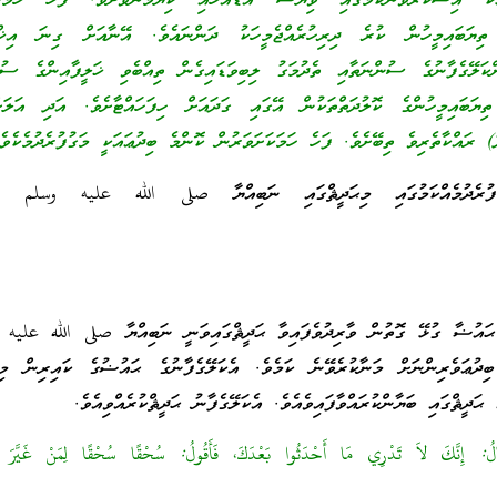
ު އިސްކުރެވުނުކަމުގައި ވިޔަސް އަޑުއަހައި ކިޔަމަންވާށެވެ. ފަހެ ހަމަކަށ
 ތިޔަބައިމީހުން ކުރެ ދިރިހުރެއްޖެމީހަކު ދަންނައެވެ. އޭނާއަށް ގިނަ އިޚްތި
ކަލޭގެފާނުގެ ސުންނަތާއި ތެދުމަގު ލިބިވަޑައިގެން ތިއްބެވި ޚަލީފާއިންގެ ސުނ
ތިޔަބައިމީހުންގެ ކޮލުދަތްތަކުން އޭގައި ގަދައަށް ހިފަހައްޓާށެވެ. އަދި އަލަ
ު) ރައްކާތެރިވެ ތިބޭށެވެ. ފަހެ ހަމަކަށަވަރުން ކޮންމެ ބިދުޢައަކީ މަގުފުރެދުމެކެވެ
ުފުރެދުމެއްކަމުގައި މިޙަދީޘްގައި ނަބިއްޔާ صلى الله عليه وسلم 
ެ ޙައުޟާ ގުޅޭ ގޮތުން ވާރިދުވެފައިވާ ޙަދީޘްގައިވަނީ ނަބިއްޔާ صلى الله عليه
ުޢަވެރިންނަށް މަނާކުރެވޭނެ ކަމެވެ. އެކަލޭގެފާނުގެ ޙައުޟުގެ ކައިރިން މިއު
ޙަދީޘްގައި ބަޔާންކުރައްވާފައިވެއެވެ. އެކަލޭގެފާނު ޙަދީޘްކުރެއްވިއެވެ.
يُقَالُ: إِنَّكَ لاَ تَدْرِي مَا أَحْدَثُوا بَعْدَكَ، فَأَقُولُ: سُحْقًا سُحْقًا لِمَنْ غَيَّر