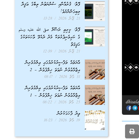
ފޮތް: ޤުރުއާނާއި ސުންނަތުން ތިބާގެ ޢަޤީދާ
ލިބިގަންނާށެވެ!
21 ޖޫން 2026
13:28
ފޮތް: ކީރިތި ރަސޫލާ صلى الله عليه وسلم
ގެ ކައިވެނިފުޅުތަކާ މެދު ދެކެވޭ ވާހަކަތަކުގެ
ޙަޤީޤަތް
21 ޖޫން 2026
12:39
އާޔަތެއް ތަފްސީރުކުރުމުގައި ޢިލްމުވެރިން
އިޖްމާޢުވުން ނުވަތަ ޚިލާފުވުން – 2
31 މާޗް 2026
08:17
އާޔަތެއް ތަފްސީރުކުރުމުގައި ޢިލްމުވެރިން
އިޖްމާޢުވުން ނުވަތަ ޚިލާފުވުން – 1
25 މާޗް 2026
08:22
ޢީދު ފާހަގަކުރުން
19 މާޗް 2026
16:23