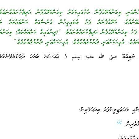
ްވަނީ ތިމަންކަލޭގެފާނާ އެކުގައިކަމަށް ތިމަންކަލޭގެފާނު ޙަދީޘްކުރައްވާނަމެ
ނެވޭނެއެވެ. ކަލޭގެފާނަށް ފަހު އެބައިމީހުން ގެނެސްގަތް ކަންތައްތައް ކަލޭ
ފަހެ ތިމަންކަލޭގެފާނު ޙަދީޘްކުރައްވާނަމެވެ. “(ދީނުގައިވާ ކަންތައްތައް) ތިމަންކަލ
ައެވެ. އެމީހަކަށްވަނީ ދުރުކުރެއްވުމެވެ. އެމީހަކަށްވަނީ ދުރުކުރެއްވުމެވެ.”
ނީ ނަބިއްޔާ صلى الله عليه وسلم ގެ ޙައުޟުން ބަޔަކު ދުރުކުރެވޭނެކަމެ
އި މުޢުތަޒިލީންފަދަ ބިދުޢަވެރިން.
[5]
ލުވެރިން.
ދާޅުވިއެވެ.