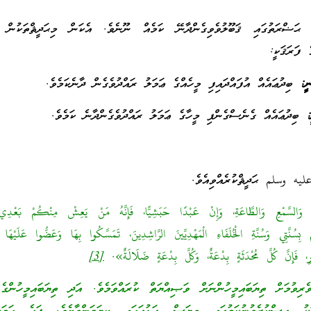
ަޟްރަތުގައި ޤަބޫލުވެވިގެންދާނޭ ކަމެއް ނޫނެވެ. އެކަން މިޙަދީޘްތަކުން 
 ފަރަޤަކީ:
ީ:
ބިދުޢައެއް އުފައްދައިފި މީހެއްގެ ޢަމަލު ރައްދުވެގެން ދާނެކަމެވެ.
:
ބިދުޢައެއް ގެނެސްގެންފި މީހާގެ ޢަމަލު ރައްދުވެގެންދާނެ ކަމެވެ.
وَالسَّمْعِ وَالطَّاعَةِ، وَإِنْ عَبْدًا حَبَشِيًّا، فَإِنَّهُ مَنْ يَعِشْ مِنْكُمْ بَعْدِ
بِسُنَّتِي وَسُنَّةِ الْخُلَفَاءِ الْمَهْدِيِّينَ الرَّاشِدِينَ، تَمَسَّكُوا بِهَا وَعَضُّوا عَلَيْهَا بِا
ورِ، فَإِنَّ كُلَّ مُحْدَثَةٍ بِدْعَةٌ، وَكُلَّ بِدْعَةٍ ضَلَالَةٌ».
[3]
ިވުމަށް ތިޔަބައިމީހުންނަށް ވަޞިއްޔަތް ކުރައްވަމެވެ. އަދި ތިޔަބައިމީހުންގެ 