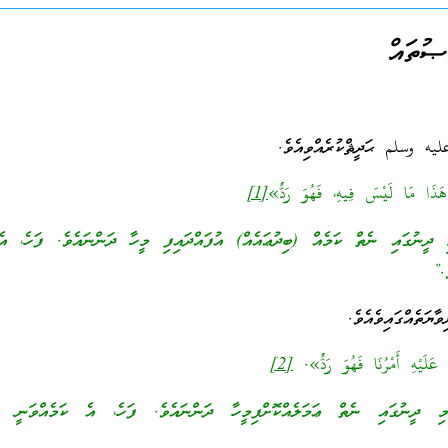
ޞުތައް
َذَا مَا لَيْسَ فِيهِ، فَهُوَ رَدٌّ»
[1]
ދީނުގައި ނެތް ކަމެއް (ބިދުޢައެއް) އުފައްދައިފި މީހާ ދަންނައެވެ. ފަހެ، އެކ
ެ.”
ޔަތެއްގައިވެއެވެ.
لَيْهِ أَمْرُنَا فَهُوَ رَدٌّ».
[2]
ި ދީނުގައި ނެތް ޢަމަލެއްކޮށްފިމީހާ ދަންނައެވެ. ފަހެ، އެ ކަމެއްވަނީ (ބ