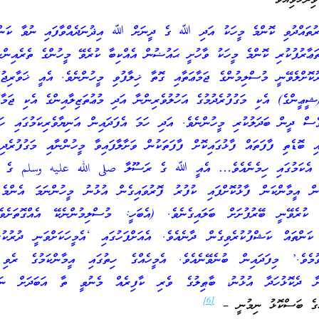
ައްދުވި ކޮންމެ މީހަކު އަދި ﷲ ގެ ދީނަށް ﷲ އިޛުނަދެއްވާފައި ނުވާ ކަންތަ
ަޢާރުފުކުރި ކޮންމެ މީހަކު ވާހުށީ ޙައުޟުން އެއްކިބާ ކުރެވޭ މީހުންގެ ތެރެއިންނ
ކޮށްލެވޭނީ މުސްލިމުންގެ ޖަމާޢަތާއި ގޮތާ ޚިލާފުވި މީހުންނެވެ. އެއީ ޚަވާރިޖު
ީޢީންގެ) އެކި މަގުފުރެދުމުގެ އަހުލުވެރިންނާ އަދި މުޢުތަޒިލާއިންގެ އެކި ޖަމާޢަ
ވެސް ދީން ބަދަލުކުރި މީހުންނެވެ. އަދި ހަމަ އެފަދައިން އަނިޔާވެރިކަމުގައި ހައ
ި ބޮޑެތި ފާފަތައް ފާޅުގައިކޮށް ފާފަތަކުން ވަށާލާފައިވާ މީހުންނާއި މަގުފުރެދި
ތައް އެކަމުގައި ހިމެނެއެވެ… އެއީ ﷲ ގެ ރަސޫލާ صلى الله عليه وسلم ގެ ޒަ
ން އީމާންކަން ފާޅުކޮށްފައި ކުފުރު ފޮރުވައިގެން އުޅުނު މީހުންނަމަ އެންމެ 
ް ކުރެވޭނީ ބޭރުފުށަށް ބަލައިގެނެވެ. (އެބަހީ: މުސްލިމުންނެކޭ އެއްގޮތަށެވ
 ކަންތައް ކަޝްފުކުރެވިގެން ދާނެއެވެ. އެއަށްފަހުގައި ‘އެމީހަކަށްވަނީ ދުރުކުރެ
ްވުމެވެ.’ މިފަދައިން ބުނެވޭނެއެވެ. އެމީހެއްގެ ހިތުގައި އީމާންކަމުގެ ރެވި 
ާ ދެކޮޅުހަދާ އުޅުނު، ބާޠިލުގެ ވެރި ކާފިރެއް މެނުވީ ތާ އަބަދަށް ނަރަ
[6]
 ބަސްކޮޅު ނިމުނީ –