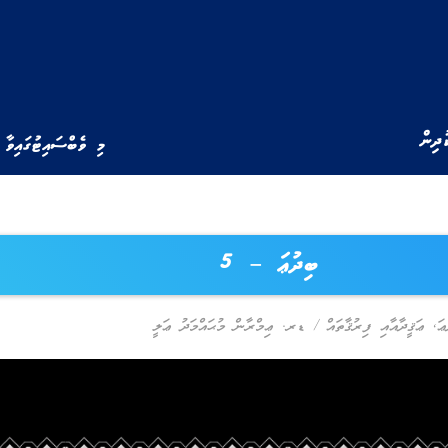
ުދިން
މި ވެބްސައިޓުގައިވާ 
ބިދުޢަ – 5
ޢަ
,
ޢަޤީދާއާއި ފިރުޤާތައް
/
ޑރ. ޢިމްރާން މުޙައްމަދު ޢަލީ