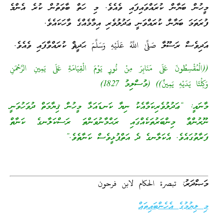
މީހުން ބަޔާން ކުރައްވައިފައި ވެއެވެ. މި ހަތް ބާވަތުން ކުރެ އެންމެ
ފުރަތަމަ ބަޔާން ކުރައްވަނީ ޢަދުލުވެރި އިމާމެއްގެ ވާހަކައެވެ.
އަދިވެސް ރަސޫލާ صَلَّىٰ اللَّهُ عَلَيْهِ وَسَلَّمَ ޙަދީޘް ކުރައްވާފައި ވެއެވެ.
((الْمُقْسِطُونَ عَلَى مَنَابِرَ مِنْ نُورٍ يَوْمَ الْقِيَامَةِ عَلَى يَمِينِ الرَّحْمَنِ
وَكِلْتَا يَدَيْهِ يَمِينٌ)) (މުސްލިމު 1827)
މާނައީ: “ޢަދުލުވެރިކަމާއެކު ނިޔާ ކަނޑައަޅާ މީހުން ޤިޔާމަތް ދުވަހުވަނީ
ނޫރުންވާ މިންބަރުތަކެއްގައި ރަޙްމާނުވަންތަ ރަސްކަލާނގެ ކަނާތް
ފަރާތުގައެވެ. އެކަލާނގެ ދެ އަތްޕުޅީވެސް ކަނާތެވެ.”
މަޞްދަރު: تبصرة الحكام لابن فرحون
މި ލިޔުމުގެ އެހެންބައިތައް