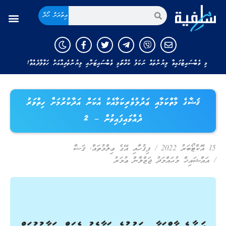
އިތުރަށް ހޯދާ
މި ވެބްސައިޓުގައިވާ ލިޔުންތައް ނަކަލު ކުރާނަމަ މި ވެބްސައިޓަށާއި ލިޔުންތެރިއާއަށް ހަވާލާދެއްވާ!
ޤަޟާގެ މާތްކަމާއި ޢަދުލުވެރިކަމާއެކު އެކަން އަދާކުރުމަށް ހިތްވަރު
ދެއްވައިފައިވުން – 2
15 އޮކްޓޯބަރު 2022
/
ފިޤުހާއި އޭގެ ޢިލްމުތައް
,
ޤަޟާ
/
އައްޝައިޚް މުޙައްމަދު ޖަޒްލާން ޢުމަރު