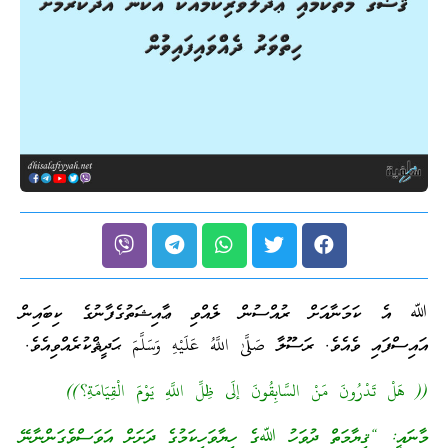
ﷲ އެ ކަމަނާއަށް ރުއްސުން ލެއްވި ޢާއިޝަތުގެފާނުގެ ކިބައިން
އައިސްފައި ވެއެވެ. ރަސޫލާ صَلَّىٰ اللَّهُ عَلَيْهِ وَسَلَّمَ ޙަދީޘްކުރެއްވިއެވެ.
(( هَلْ تَدْرُونَ مَنْ السَّابِقُونَ إلَى ظِلِّ اللَّهِ يَوْمَ الْقِيَامَةِ؟))
މާނައީ: “ޤިޔާމަތް ދުވަހު ﷲގެ ހިޔާވަހިކަމުގެ ދަށަށް އަވަސްވެގަންނާނޭ