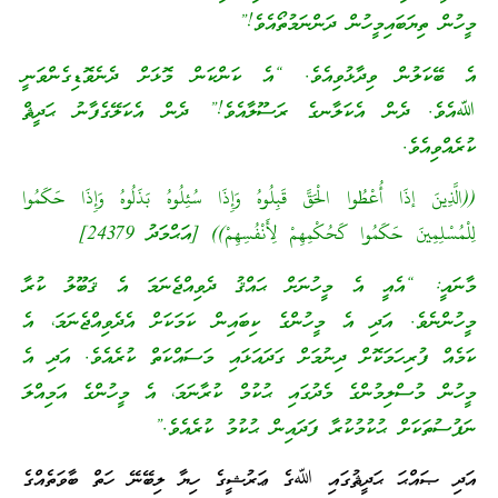
މީހުން ތިޔަބައިމީހުން ދަންނަމުތޯއެވެ!”
އެ ބޭކަލުން ވިދާޅުވިއެވެ. “އެ ކަންކަން މޮޅަށް ދެނެވޮޑިގެންވަނީ
ﷲއެވެ. ދެން އެކަލާނގެ ރަސޫލާއެވެ!” ދެން އެކަލޭގެފާނު ޙަދީޘް
ކުރެއްވިއެވެ.
((الَّذِينَ إذَا أُعْطُوا الْحَقَّ قَبِلُوهُ وَإِذَا سُئِلُوهُ بَذَلُوهُ وَإِذَا حَكَمُوا
لِلْمُسْلِمِينَ حَكَمُوا كَحُكْمِهِمْ لِأَنْفُسِهِمْ)) [އަޙްމަދު 24379]
މާނައީ: “އެއީ އެ މީހުނަށް ޙައްޤު ދެވިއްޖެނަމަ އެ ޤަބޫލު ކުރާ
މީހުންނެވެ. އަދި އެ މީހުންގެ ކިބައިން ކަމަކަށް އެދެވިއްޖެނަމަ، އެ
ކަމެއް ފުރިހަމަކޮށް ދިނުމަށް ގަދައަޅައި މަސައްކަތް ކުރެއެވެ. އަދި އެ
މީހުން މުސްލިމުންގެ މެދުގައި ޙުކުމް ކުރާނަމަ، އެ މީހުންގެ އަމިއްލަ
ނަފުސުތަކަށް ޙުކުމުކުރާ ފަދައިން ޙުކުމު ކުރެއެވެ.”
އަދި ޞައްޙަ ޙަދީޘުގައި ﷲގެ ޢަރުޝީގެ ހިޔާ ލިބޭނޭ ހަތް ބާވަތެއްގެ