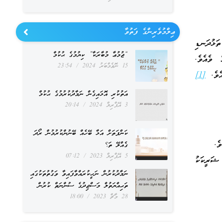
ޢިލްމުވެރިންގެ ފަތުވާ
ތަޅުދަނޑި
“ޖުމުޢާ މުބާރަކާ” ކިޔުމުގެ ޙުކުމް
 ވެއެވެ.
15 ނޮވެމްބަރު 2024
23:54
އެވެ.
[1]
އަތުކުރި އޮޅައިގެން ނަމާދުކުރުމުގެ ޙުކުމް
3 އޭޕްރިލް 2024
20:14
ކަންފަތަށް އަޅާ ބޭހެއް ބޭނުންކުރުމުން ރޯދަ
ެ.
ގެއްލޭ ތަ؟
5 އޭޕްރިލް 2023
07:12
 ޝަރީކަކު
ނަމާދުކުރުން ނަހީކުރައްވާފައިވާ ވަގުތުތަކުގައި
ތަޙިއްޔަތުލް މަސްޖިދުގެ ސުންނަތް ކުރުން
28 މާޗް 2023
18:00