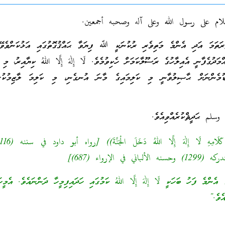
لام على رسول الله وعلى آله وصحبه أجمعين.
ރަތަމަ އަދި އެންމެ މަތިވެރި ރުކުނަކީ ﷲ ފިޔަވާ ޙައްޤުގޮތުގައި އަޅުކަންވެވޭ 
މަދުގެފާނީ އެއިލާހުގެ ރަސޫލާކަމަށް ހެކިވުމެވެ. لَا إِلٰهَ إِلَّا اللهُ ކިޔާއިރު، މި 
ޑުމެންނަށް ޙާޞިލުވާނީ މި ކަލިމައިގެ މާނަ އުނގެނި، މި ކަލިމަ ލާޒިމުކުރ
سلم ޙަދީޘްކުރެއްވިއެވެ.
في الإرواء (687)]
އެންމެ ފަހު ބަހަކީ لَا إِلٰهَ إِلَّا اللهُ ކަމުގައި ހަދައިފިމީހާ ދަންނައެވެ. އެމީހަ
ެވެ.”