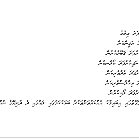
ަދަ ޢިލްމު
 ޔަޤީންކަން
ާފަދަ ޤަބޫލުކުރުން
ނަފީކުރާފަދަ ބޯލެނބުން
ާފަދަ ތެދުވެރިކަން
ަ އިޚްލާސްތެރިކަން
ރާފަދަ ލޯބިކުރުން
ުގައި އިބައިލާހު އެއްކައުވަންތަކުރާ ބަޔަކުކަމުގައި ލައްވައި ދެ ދުނިޔޭގެ ބާއްޖ