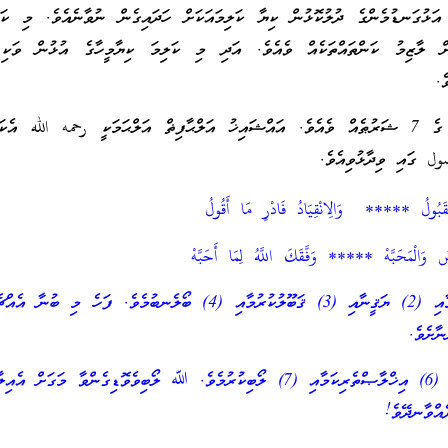
އަޅުގަނޑުމެންގެ ދުލުކޮޅުން ކިޔާ ކަލިމައަކަށް ހަދައިގެން ނުވާނެއެވެ. މި ކަ
ް ލާޒިމު ކަންތައްތަކެއް ވެއެވެ. އަދި މި ކަލިމަ ކިޔާމީހާގެ އުޅުން ވަކި 
ެ.
އެގޮތުން لَاإِلٰهَ إِلَّا اللهُ ގެ 7 ޝަރުޠެއް ވެއެވެ. އައްޝައިޚު އަލްޙާފިޡް އަލްޙަމަކީ رحمه الله އ
ول ގައި ވިދާޅުވިއެވެ.
َالْقَبُولُ ***** وَالِانْقِيَادُ فَادْرِ مَا أَقُولُ
صُ وَالْمَحَبَّهْ ***** وَفَّقَكَ اللَّهُ لِمَا أَحَبَّهْ
މާނައީ: (1) ޢިލްމާއި (2) ޔަޤީނާއި (3) ޤަބޫލުކުރުމާއި (4) ބޯލެނބުމެވެ. ފަހެ މި ބުނާ އެ
ާށެވެ.
(5) ތެދުވެރިކަމާއި (6) އިޚްލާޞްތެރިކަމާއި (7) ލޯބިކުރުމެވެ. ﷲ ލޯބިވެވޮޑިގެންވާ މަގަށް އެއި
ެއްވާނދޭވެ!