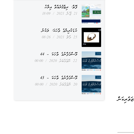
ފޮތް: ރިޒްޤުދެއްވާ އިލާހު
21 ޖޫން 2021
18:09
ކުޑަކުދިންގެ ވާހަކަ: ލަކުނު
25 މާޗް 2021
08:26
މޫސާގެފާނުގެ ވާހަކަ – 44
22 ނޮވެމްބަރު 2020
00:00
މޫސާގެފާނުގެ ވާހަކަ – 43
20 ނޮވެމްބަރު 2020
00:00
ަވެރިކަން