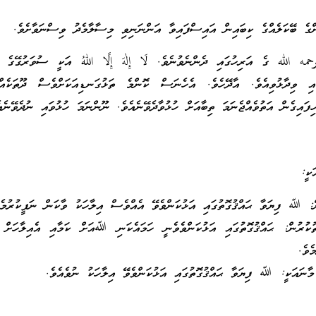
ްގެ ބޭކަލެއްގެ ކިބައިން އައިސްފައިވާ އަންނަނިވި މިސާލާމެދު ވިސްނަވާށެވެ.
مه الله ގެ އަރިހުގައި ދެންނެވުނެވެ. لَا إِلٰهَ إِلَّا اللهُ އަކީ ސުވަރުގޭގެ 
އި ވިދާޅުވިއެވެ. އާދޭހެވެ. އެހެނަސް ކޮންމެ ތަޅުގަނޑިއަކަށްވެސް ދޫތަކެއް
ިފައިގެން އަތުވެއްޖެނަމަ ތިބާއަށް ހުޅުވާދެވޭނެއެވެ. ނޫންނަމަ ހުޅުވައި ނުދެވޭނެ
ަކީ:
ުން: ﷲ ފިޔަވާ ޙައްޤުގޮތުގައި އަޅުކަންވެވޭ އެއްވެސް އިލާހަކު ވާކަން ނަފީކުރުމެވ
ިތުކުރުން: ޙައްޤުގޮތުގައި އަޅުކަންވެވެނީ ހަމައެކަނި ﷲއަށް ކަމާއި އެއިލާހަށް
ެވެ.
هُ ގެ މާނައަކީ: ﷲ ފިޔަވާ ޙައްޤުގޮތުގައި އަޅުކަންވެވޭ އިލާހަކު ނުވެއެވެ.