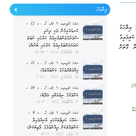
ފިލާވަޅު
مادة التوحيد ٦ (ف 2 ، د 12 –
އިލާހަކު
ކަނޑައެޅިގެން ވަކި މީހަކީ
ކަލިމައިގެ
ސުވަރުގެވަންތަވެރިއެއް ކަމުގައި ނުވަތަ
ނަރަކަވަންތަވެރިއެއް ކަމުގައި ބުނުން)
ާ ގޮތަށް
30 ނޮވެމްބަރު 2024
02:00
مادة التوحيد ٦ (ف 2 ، د 11 –
ޤިޔާމަތްދުވަހުގެ ކަންތައްތައް)
28 ފެބްރުއަރީ 2023
17:02
((مَنْ كَانَ آخِرُ كَلَامِهِ لَا إِلٰهَ إِلَّا اللهُ دَخَلَ الْجَنَّةَ)) [رواه أبو داود في سننه (3116)
مادة التوحيد ٦ (ف 2 ، د 10 –
ކަށްވަޅުގެ ނިޢުމަތާއި ޢަޛާބު)
17 އޮކްޓޯބަރު 2022
14:37
ކު
مادة التوحيد ٦ (ف 2 ، د 9 –
ޞައްޙަ ޙަދީޘްތަކުގައި ވާރިދުފައިވާ
ކަންތައްތަކަށް އީމާންވުމުގެ ވާޖިބުކަން)
31 ޖުލައި 2022
10:24