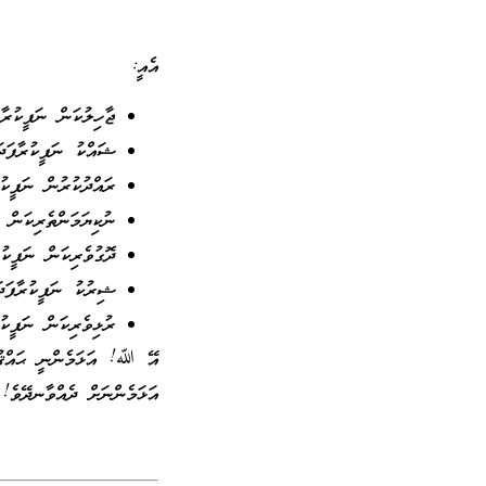
އެއީ:
ޖާހިލުކަން ނަފީކުރާފ
ޝައްކު ނަފީކުރާފަދަ
ރައްދުކުރުން ނަފީކުރ
ނުކިޔަމަންތެރިކަން 
ދޮގުވެރިކަން ނަފީކުރ
ޝިރުކު ނަފީކުރާފަދ
ރުޅިވެރިކަން ނަފީކު
އޭ ﷲ! އަޅަމެންނީ ޙައްޤުގޮތ
އަޅަމެންނަށް ދެއްވާނދޭވެ!