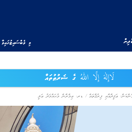
ުދިން
މި ވެބްސައިޓުގައިވާ 
لَاإِلٰهَ إِلَّا اللهُ ގެ ޝަރުޠުތައް
ާންކަން
,
ޢަޤީދާއާއި ފިރުޤާތައް
/
ޑރ. ޢިމްރާން މުޙައްމަދު ޢަލީ