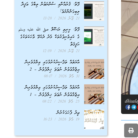
ފޮތް: ޤުރުއާނާއި ސުންނަތުން ތިބާގެ ޢަޤީދާ
ލިބިގަންނާށެވެ!
21 ޖޫން 2026
13:28
ފޮތް: ކީރިތި ރަސޫލާ صلى الله عليه وسلم
ގެ ކައިވެނިފުޅުތަކާ މެދު ދެކެވޭ ވާހަކަތަކުގެ
ޙަޤީޤަތް
21 ޖޫން 2026
12:39
އާޔަތެއް ތަފްސީރުކުރުމުގައި ޢިލްމުވެރިން
އިޖްމާޢުވުން ނުވަތަ ޚިލާފުވުން – 2
31 މާޗް 2026
08:17
އާޔަތެއް ތަފްސީރުކުރުމުގައި ޢިލްމުވެރިން
އިޖްމާޢުވުން ނުވަތަ ޚިލާފުވުން – 1
25 މާޗް 2026
08:22
ޢީދު ފާހަގަކުރުން
19 މާޗް 2026
16:23