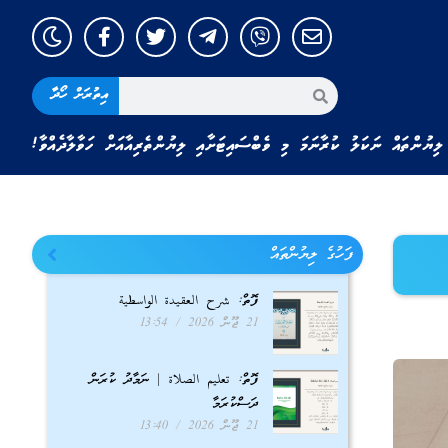
އިތުރަށް ހޯދާ
ލިޔުންތައް ނަކަލު ކުރާނަމަ މި ވެބްސައިޓަށާއި ލިޔުންތެރިއާއަށް ހަވާލާދެއްވާ!
ފަހުގެ ލިޔުންތައް
ފޮތް: شرح العقيدة الواسطية
21 ޖޫން 2026
13:54
ފޮތް: تعليم الصلاة | ނަމާދު ކުރަން
ދަސްކުރަމާ
21 ޖޫން 2026
13:40