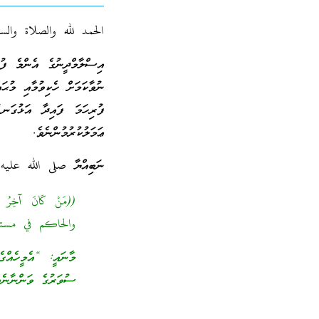
الحمد لله والصلاة والس
އިސްލާމްދީނުގެ އެންމެ ފު
ނުވާކަމަށް ހެކިވުމާއި މުޙައް
ފުރިހަމަ ފައިދާ އަޅުގަނ
ޢަމަލުކުރުމުންނެވެ.
ނަބިއްޔާ صلى الله عليه و
والحاكم في مستدركه (1299) وحسنه الألباني 
މާނައީ: “އެމީހެއްގެ 
ސުވަރުގެ ވަންނާނެއ