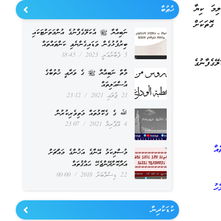
ލިމަ ކިޔާ
ޚުޠުބާ
ގޮތަކަށް
ނަބިއްޔާ ﷺ އެކަލޭގެފާނުގެ އުންމަތަށްޓަކައި
ބިރުފުޅުގެން ވަޑައިގެންނެވި ކަންތައްތައް
5 ފެބްރުއަރީ 2023
18:45
ެކަލޭގެފާނުގެ
މާތް ނަބިއްޔާ ﷺ ގެ ވަދާޢީ ޚުތުބާގެ
އުސްއަލިތައް
21 ޖުލައި 2021
23:12
ﷲ ގެ ގެކޮޅުތައް މަތިވެރިކުރުން
4 އޭޕްރިލް 2021
23:07
އްޗެއް
މުސްލިކަމު އޭނާގެ އަޚުންގެ މައްޗަށް
އަދާކޮށްދޭންޖެހޭ ޙައްޤުތައް
22 ޑިސެމްބަރު 2018
00:00
ލާހު
ކުޑަކުދިން