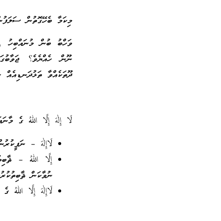
މިކަމާ ބެހޭގޮތުން ސަލަފުނ
ވަހްބު ބުން މުނައްބިހު رح
ނޫން ހެއްޔެވެ؟ ޖަވާބުގަ
ދޫތަކެއްވާ ތަޅުދަނޑިއެއް ހ
لَا إِلٰهَ إِلَّا اللهُ ގެ މާނައ
لَاإِلٰهَ – ނަފީކުރ
إِلَّا اللهُ – ޘާބ
ނުވާކަން ޘާބިތުކުރުމ
لَاإِلٰهَ إِلَّا الل