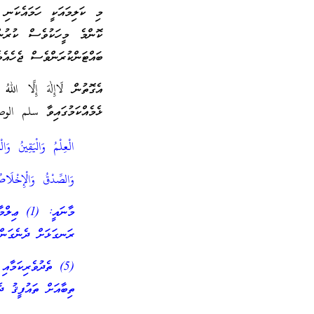
މި ކަލިމައަކީ ހަމައެކަނި 
ކޮންމެ މީހަކުވެސް ކުރުނ
ބައްޓަންކުރަންވެސް ޖެހެއެވ
ޅެމެއްކަމުގައިވާ سلم الوص
الْعِلْمُ وَالْيَقِينُ و
وَالصِّدْقُ وَالْإِخْلَا
ރަނގަޅަށް ދެނެގަންނ
ތިބާއަށް ތައުފީޤު ދ