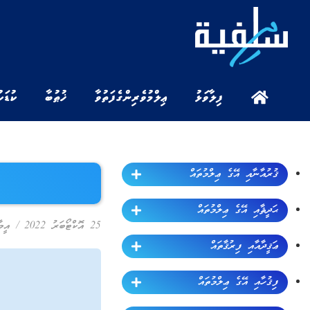
ފިލާވަޅު
ޢިލްމުވެރިންގެ ފަތުވާ
ޚުޠުބާ
ކުޑަކ
ޤުރުއާނާއި އޭގެ ޢިލްމުތައް
ޙަދީޘާއި އޭގެ ޢިލްމުތައް
25 އޮކްޓޯބަރު 2022
/
އީމ
ޢަޤީދާއާއި ފިރުޤާތައް
ފިޤުހާއި އޭގެ ޢިލްމުތައް