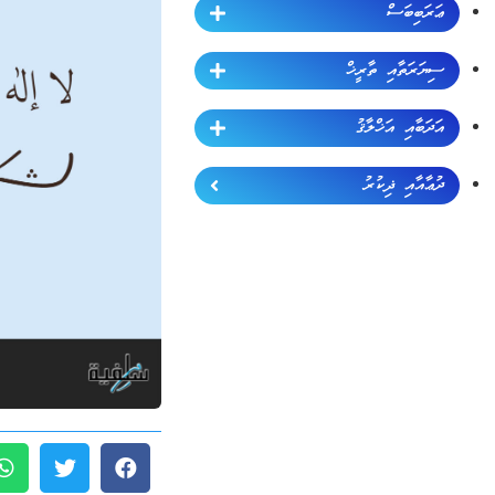
ޢަރަބިބަސް
ސިޔަރަތާއި ތާރީޚް
އަދަބާއި އަޚްލާޤު
ދުޢާއާއި ޛިކުރު