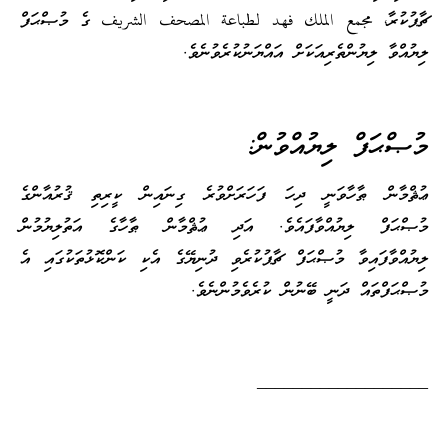
ޗާޕުކުރާ، مجمع الملك فهد لطباعة المصحف الشريف ގެ މުޞްޙަފް
ލިޔުއްވާ ލިޔުންތެރިއަކަށް އައްޔަނުކުރެވުނެވެ.
މުޞްޙަފް ލިޔުއްވުން:
ޢުޘްމާން ޠާހާވަނީ ދިހަ ފަހަރަށްވުރެ ގިނައިން ކީރިތި ޤުރުއާންގެ
މުޞްޙަފް ލިޔުއްވާފައެވެ. އަދި ޢުޘްމާން ޠާހާގެ އަތުލިޔުމުން
ލިޔުއްވާފައިވާ މުޞްޙަފް ޗާޕުކުރެވި ދުނިޔޭގެ އެކި ކަންކޮޅުތަކުގައި އެ
މުޞްޙަފްތައް ދަނީ ބޭނުން ކުރެވެމުންނެވެ.
___________________