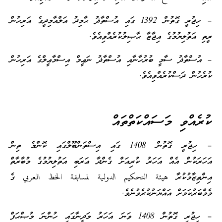
– ހިޖުރީ ގޮތުން 1392 ގައި އުސްތާޛު ޙާމިދު އަލްއާމިދީގެ އަރިހުން
ރީތި އަތުލިޔުމުގެ އިޖާޒާ ޙާޞިލުކުރެއްވިއެވެ.
– އުސްތާޛު ސާމީ ބުރުހާނާއި އުސްތާޛު ނަޢީމް އިސްމާޢީލްގެ އަރިހުން
ކުރެހުން ދަސްކުރެއްވިއެވެ.
ކުރެއްވި މަސައްކަތްތައް
– ހިޖުރީ ގޮތުން 1408 ގައި އިސްތަންބޫލްގައި ކޮންމެ ތިން
އަހަރަކުން އެއް އަހަރު ކުރިއަށް ގެންދާ ޢަރަބި އަތުލިޔުމުގެ މުބާރާތް
އިންތިޒާމުކުރާ هيئة التحكيم الدولية لمسابقة الخط العربي ގެ
މެމްބަރުކަމަށް އައްޔަނުކުރެވުނެވެ.
– ހިޖުރި ގޮތުން 1408 ވަނަ އަހަރު މަދީނާގައި ހުންނަ މުޞްޙަފް