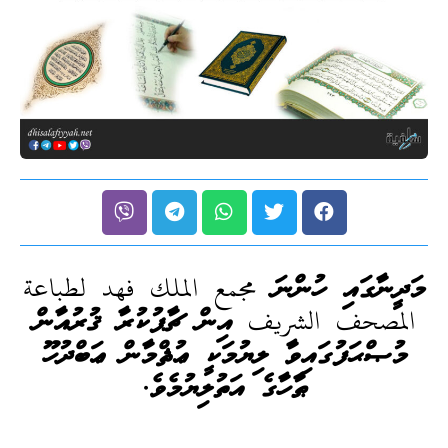
މަދީނާގައި ހުންނަ مجمع الملك فهد لطباعة
المصحف الشريف އިން ޗާޕުކުރާ ޤުރުއާން
މުޞްޙަފުގައިވާ ލިޔުމަކީ ޢުޘްމާން ޢަބްދުހޫ
ޠާހާގެ އަތުލިޔުމެވެ.