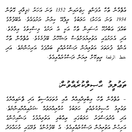
ޢުޘްމާން ޠާހާ އުފަންވީ ހިޖުރައިން 1352 ވަނަ އަހަރު (މީލާދީ ގޮތުން
1934 ވަނަ އަހަރު) ޙަލަބުގެ ރީފްއޭ ކިޔުނު ރަށުގައެވެ. އެބޭފުޅާގެ
ބައްޕަ ޢަބްދުހޫ ޙުސައިން ޠާހާ އަކީ އެ ރަށުގެ މިސްކިތުގެ އިމާމެވެ.
އަދި އެރަށުގައި އަތުލިޔުމަށްވެސް މަޝްހޫރު ބޭފުޅެކެވެ. ޢުޘްމާން ޠާހާ
އެންމެ ފުރަތަމަ އަތުލިޔުން ދަސްކުރެއްވީ ބައްޕަގެ އަރިހުންނެވެ. އަދި
خط الرقعة ރީތިކޮށް ލިޔަން ދަސްކުރެއްވިއެވެ.
ތަޢުލީމު ޙާޞިލްކުރެއްވުން:
– ޢުޘްމާން ޠާހާ، އިބްތިދާއިއްޔާ އާއި މުތަވައްސިޠާ އަދި ޘާނަވިއްޔާގެ
ތަޢުލީމު ޙާޞިލުކުރެއްވީ ޙަލަބުގެ ކުއްލިއްޔަތުއް ޝަރުޢިއްޔާއިންނެވެ.
އަދި އެދުވަސްވަރު ޙަލަބުގައި ތިއްބެވި އަތުލިޔުމުގެ މަޝާއިޚުންގެ
އަރިހުން އަތުލިޔުން ދަސްކުރެއްވިއެވެ. އެ ބޭފުޅުންގެ ތެރޭގައި މުޙައްމަދު