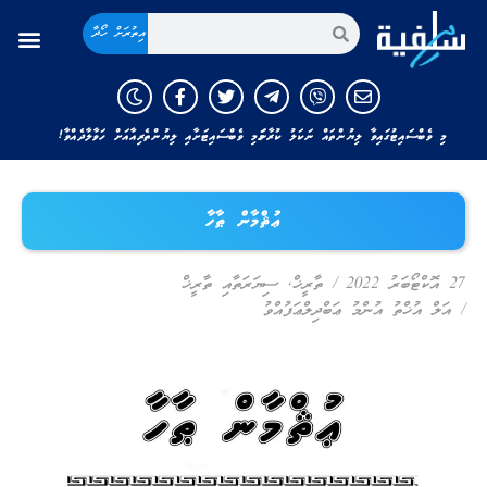
އިތުރަށް ހޯދާ
މި ވެބްސައިޓުގައިވާ ލިޔުންތައް ނަކަލު ކުރާނަމަ މި ވެބްސައިޓަށާއި ލިޔުންތެރިއާއަށް ހަވާލާދެއްވާ!
ޢުޘްމާން ޠާހާ
27 އޮކްޓޯބަރު 2022
/
ތާރީޚް
,
ސިޔަރަތާއި ތާރީޚް
/
އަލް އުޚްތު އުންމު ޢަބްދިލްޢަފުއްވު