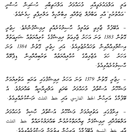
ޢަލީ އަލްމައުލަވީއާއި މުޙައްމަދު އަލްޚަޠީބާއި ޙުސައިން ޙުސްނީ
“އައްތުރުކީ”އާއި ޢަބްދުލް ޖަވާދާއި އިބްރާހީމް އަލްރިފާޢީ ހިމެނެއެވެ.
– އެބޭފުޅާ ޖާމިޢީ ތަޢުލީމު ޙާޞިލުކުރެއްވީ ދިމިޝްޤުންނެވެ. ހިޖުރީ
ގޮތުން 1383 ވަނަ އަހަރު ޖާމިޢަތު ދިމިޝްޤުގެ ކުލިއްޔަތުއް ޝަރީޢަތުލް
އިސްލާމިއްޔާއިން ތަޚައްރުޖުވިއެވެ. އަދި ހިޖުރީ ގޮތުން 1384 ވަނަ
އަހަރު ހަމަ އެޖާމިޢާގެ ކުއްލިއްޔަތުއް ތަރުބިއްޔާއިން ޑިޕްލޮމާ
ޙާޞިލުކުރެއްވިއެވެ.
– ހިޖުރީ ގޮތުން 1379 ވަނަ އަހަރު ދިމިޝްޤުގައި ޢަރަބި އަތުލިޔުމަށް
މަޝްހޫރު އުސްތާޛު މުޙައްމަދު ބަދަވީ އަލްދީރާނީއާ ބައްދަލުވެ، އެ
ބޭފުޅާގެ އަރިހުން الخط الفارسي އަދި خط الثلث ދަސްކުރެއްވިއެވެ.
– އިރާޤުގައި އަތުލިޔުމަށް މަޝްހޫރު އުސްތާޛު ހާޝިމް މުޙައްމަދު
އަލްބަޣުދާދި ދިމިޝްޤަށް ޒިޔާރަތްކުރުމުން ބައްދަލުކުރައްވާ خط الثلث
އާއި خط النسخ އެބޭފުޅާގެ އަރިހުން އިތުރަށް ދަސްކުރެއްވިއެވެ.