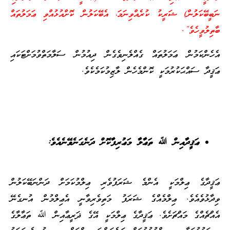
ނަބީބޭކަލުން) ޝަރީކު ކުރެއްވިނަމަ، އެބޭކަލުން ކޮށްއުޅުއްވި ޢަމަލުތައް
ބާތިލުވީހެވެ”.
އެހެންކަމުން ޢަމަލުތައް ގެއްލެނިވެގެން ދިއުމުން ސަލާމަތްވުމަށްޓަކައި
ޢަޤީދާ ސައްޙަކުރުމަކީ ކޮންމެހެން ލާޒިމުކަމެކެވެ.
ޢަޤީދާއިން ﷲ ތަޢާލާ މަޢުރިފާކޮށް ދަނެގަނެވޭނެއެވެ:
ޢަޤީދާގެ ޢިލްމަކީ އެންމެ ޝަރަފުވެރި ޢިލްމުކަމަށް ދަންނަބޭކަލުން
ވިދާޅުވެއެވެ. ޢިލްމެއްގެ ޝަރަފު މަތިވެރިވާނީ އެޢިލްމުން އުނގެނޭ
އެއްޗެއްގެ މައްޗަށެވެ. ޢަޤީދާގެ ޢިލްމަކީ އޭގެ ޛަރީޢާއިން ﷲ ތަޢާލާގެ