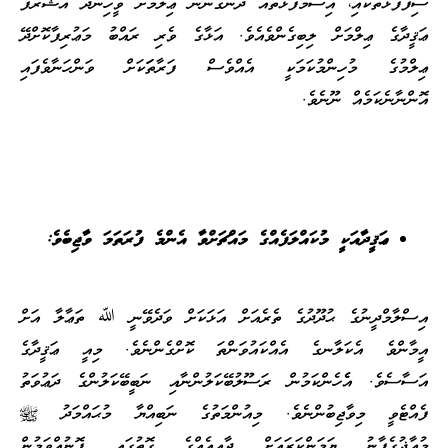
ސިފަފުޅުތަކާއި، އިސްމުފުޅުތައް ދަނެގަންނަ ޢިލްމަށް ވީހިނދު އެޝަރަފު
ޢަޤީދާގެ ޢިލްމަށް ލިބިގެންވެއެވެ. އަޅާގެ ވެރި ރައްބު މަޢުރިފާކޮށްދޭ
ޢިލްމުގެ މުހިންމުކަމަކީ އެއްވެސް ފަރާތަަކަށް ވަންހަނާވެފައި
އޮންނާނެކަމެއް ނޫނެވެ.
ޢަޤީދާއަކީ މުކައްލަފެއްގެ މައްޗަށްވާ އެންމެ ފުރަތަމަ ވާޖިބެވެ:
އިސްލާމްދީނުގެ ޙުދޫދުގެ ތެރެއަށް އަޅަކަށް ވަދެވޭނީ ﷲ ތަޢާލާ އަށް
އީމާންވެ އެކަލާނގެ އެއްކައުވަންތަ ކޮށްގެންނެވެ. މިއީ ޢަޤީދާގެ
އަސާސެވެ. އެެހެންކަމުން ރަސޫލުބޭކަލުންނާއި ނަބީބޭކަލުންގެ ދަޢުވަތު
ފެއްޓެވީ މިވާޖިބުންނެވެ. މިއުންމަތުގެ ނަބިއްޔާ މުޙައްމަދު ﷺ
މުޢާޛުގެފާނު ޔަމަންކަރައަށް ދާޢީއެއްގެ ގޮތުގައި ފޮނުއްވަމުން