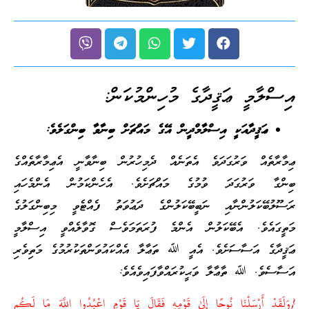
އިސްލާމީ ޢަޤީދާގެ މުހިންމުކަން:
ޢަޤީދާއަކީ އިސްލާމްދީން އޭގެ މައްޗަށް ބިނާވާ ބިންގަލެވެ:
ޢިމާރާތެއް ވަރުގަދަވެ އެތަނެއް ދެމިހުރުން ބިނާވާނީ އެޢިމާރާތެއްގެ
ބިންގާ ވަރުގަދަ ވުމުގެ މައްޗަށެވެ. އެހެންކަމުން އެންމެހައި
ރަސޫލުބޭކަލުންނާއި ނަބީބޭކަލުންގެ ދަޢުވަތު ފެއްޓެވީ މިބިންގަލުގެ
މަތީގައެވެ. އެބޭކަލުން އެންމެ ފުރަތަމަވެސް ގޮވާލެއްވީ އިސްލާމީ
ޢަޤީދާގެ އަސާސަށެވެ. އެއީ ﷲ ތަޢާލާ އެއްކައުވަންތަކުރުމުގެ މަތިވެރި
އަސާސެވެ. ﷲ ތާޢާލާ ވަޙީކުރައްވާފައިވެއެވެ:
{وَلَقَدْ أَرْسَلْنَا نُوحًا إِلَىٰ قَوْمِهِ فَقَالَ يَا قَوْمِ اعْبُدُوا اللَّهَ مَا لَكُم