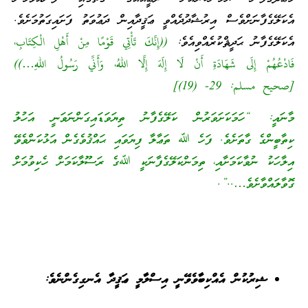
އެކަލޭގެފާނަށްވެސް އިރުޝާދުދެއްވީ ޢަޤީދާއިން ދަޢުވަތު ފަށައިގަތުމަށެވެ.
އެކަލޭގެފާނު ޙަދީޘްކުރެއްވިއެވެ:
((‌إِنَّكَ ‌تَأْتِي ‌قَوْمًا ‌مِنْ ‌أَهْلِ ‌الْكِتَابِ،
فَادْعُهُمْ إِلَى شَهَادَةِ أَنْ لَا إِلَهَ إِلَّا اللهُ، وَأَنِّي رَسُولُ اللهِ…))
[صحيح مسلم: 29- (19)]
މާނައީ: “ހަމަކަށަވަރުން ކަލޭގެފާނު ތިޔަވަޑައިގަންނަވަނީ އަހުލު
ކިތާބީންގެ ގާތަށެވެ. ފަހެ ﷲ ތަޢާލާ ފިޔަވައި ޙައްޤުވެގެން އަޅުކަންވެވޭ
އިލާހަކު ނުވާކަމަށާއި، ތިމަންކަލޭގެފާނަކީ ﷲގެ ރަސޫލާކަމަށް ހެކިވުމަށް
ގޮވާލައްވާށެވެ…..”.
ޝިރުކުން އެއްކިބާވެވޭނީ އިސްލާމީ ޢަޤީދާ އެނގިގެންނެވެ: