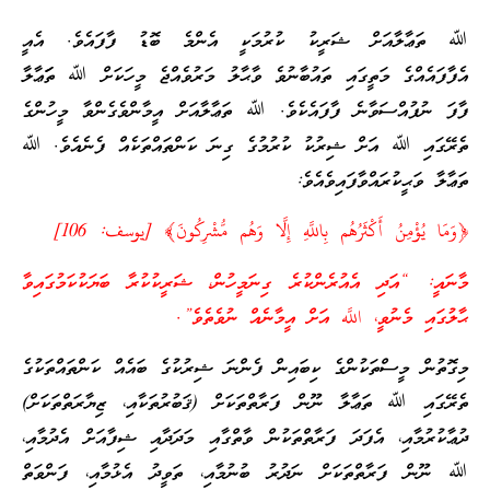
ﷲ ތަޢާލާއަށް ޝަރީކު ކުރުމަކީ އެންމެ ބޮޑު ފާފައެވެ. އެއީ
އެފާފައެއްގެ މަތީގައި ތައުބާނުވެ ވާޙާލު މަރުވެއްޖެ މީހަކަށް ﷲ ތަަޢާލާ
ފާފަ ނުފުއްސަވާނެ ފާފައެކެވެ. ﷲ ތަޢާލާއަށް އީމާންވެގެންވާ މީހުންގެ
ތެރޭގައި ﷲ އަށް ޝިރުކު ކުރުމުގެ ގިނަ ކަންތައްތަކެއް ފެނެއެވެ. ﷲ
ތަޢާލާ ވަޙީކުރައްވާފައިވެއެވެ:
﴿وَمَا يُؤْمِنُ أَكْثَرُهُم بِاللَّهِ إِلَّا وَهُم مُّشْرِكُونَ﴾ [يوسف: 106]
މާނައީ: “އަދި އެއުރެންކުރެ ގިނަމީހުން، ޝަރީކުކުރާ ބަޔަކުކަމުގައިވާ
ޙާލުގައި މެނުވީ، اللَّه އަށް އީމާނެއް ނުވެތެވެ”.
މިގޮތުން މީސްތަކުންގެ ކިބައިން ފެންނަ ޝިރުކުގެ ބައެއް ކަންތައްތަކުގެ
ތެރޭގައި ﷲ ތަޢާލާ ނޫން ފަރާތްތަކަށް (ޤަބުރުތަކާއި، ޒިޔާރަތްތަކަށް)
ދުޢާކުރުމާއި، އެފަދަ ފަރާތްތަކުން ވާތްގާއި މަދަދާއި ޝިފާއަށް އެދުމާއި،
ﷲ ނޫން ފަރާތްތަކަށް ނަދުރު ބުނުމާއި، ތަވީދު އެޅުމާއި، ފަންވަތް