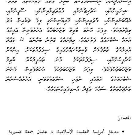
އިސްލާމްދީނަށް ނިސްބަތްވެގެންވާ ބާތިލު އެތައް މަަޒްހަބުތައް ވެއެވެ.
ޝިޔަޢީންނާއި، ޚަވާރިޖުންނާއި މުޢުތަޒިލާއިންނާއި، ސޫފީންނާއި،
ދެއޮބަންދީންނާއި، މާތުރީދީންނާއި، ޤާދިޔާނީންނަކީ މީގެ ތެރެއިން މަދު
މިޘާލުތަކެވެ. މިފަދަ ކޮންމެ ބާތިލު މަޒްހަބެއްގެ އަހުލުވެރިން ޢަޤީދާގެ
އެތައް ޝުބުހައެއް ފަތުރައެވެ. މިޘާލެއްގެ ގޮތުން ބަލާނަމަ ﷲ ތަޢާލާ
އެއިލާހުގެ ޒާތުފުޅަށް ޘާބިތުކުރައްވާފައިވާ ސިފަފުޅުތަކަށް އިންކާރު
ކުރާމީހުންނާއި، ސިފަފުޅުތަކުގެ މާނަ ތައުވީލުކުރާ ބާތިލު
މަޒްހަބުތައްވެއެވެ. މިފަދަ މަޒްހަބުތަކުގެ އަހުލުވެރިން ގެންނަ
ޝުބުހަތަކުގެ ދަލުގައި ނުޖެހި ސަލާމަތްވެވޭނީ އަހުލުއްސުންނާ
ވަލްޖަމާޢަތުގެ ސައްޙަ ޢަޤީދާ އެނގިފައިވާނަމައެވެ.
المصادر:
مدخل لدراسة العقيدة الإسلامية، د عثمان جمعة ضميرية