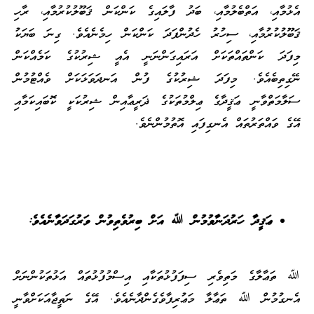
އެޅުމާއި، އަތްބެލުމާއި، ބަދު ފާލައިގެ ކަންކަން ޤަބޫލުކުރުމާއި، ރާހި
ޤަބޫލުކުރުމާއި، ސިހުރު ހެދުންފަދަ ކަންކަން ހިމެނެއެވެ. ގިނަ ބަޔަކު
މިފަދަ ކަންތައްތަކަށް އަރައިގަންނަނީ އެއީ ޝިރުކުގެ ކަމެއްކަން
ނޭގިތިބެއެވެ. މިފަދަ ޝިރުކުގެ ފުން އަނދަވަޅަކަށް ވެއްޓުމުން
ސަލާމަތްވާނީ ޢަޤީދާގެ ޢިލްމުތަކުގެ ޛަރީޢާއިން ޝިރުކަކީ ކޮބައިކަމާއި
އޭގެ ވައްތަރުތައް އެނގިފައި އޮތުމުންނެވެ.
ޢަޤީދާ ހަރުދަނާވުމުން ﷲ އަށް ބިރުވެތިވުން ވަރުގަދަވާނެއެވެ:
ﷲ ތަޢާލާގެ މަތިވެރި ސިފަފުޅުތަކާއި އިސްމުފުޅުތައް އަޅުތަކުންނަށް
އެނގުމުން ﷲ ތަޢާލާ މަޢުރިފާވެގެންދާނެއެވެ. އޭގެ ނަތީޖާއަކަށްވާނީ