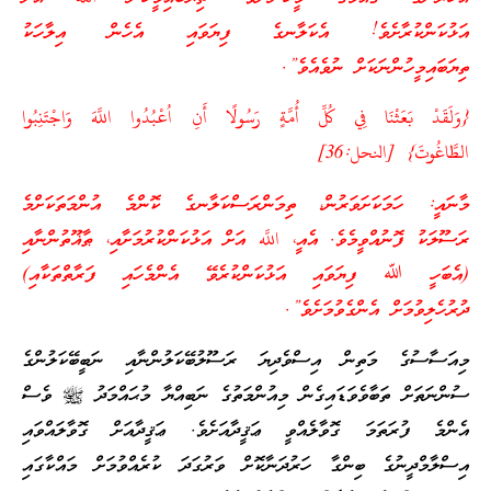
އަޅުކަންކުރާށެވެ! އެކަލާނގެ ފިޔަވައި އެހެން އިލާހަކު
ތިޔަބައިމީހުންނަކަށް ނުވެއެވެ”.
{وَلَقَدْ بَعَثْنَا فِي كُلِّ أُمَّةٍ رَسُولًا أَنِ اُعْبُدُوا اللَّهَ وَاجْتَنِبُوا
الطَّاغُوتَ} [النحل:36]
މާނައީ: ހަމަކަށަވަރުން، ތިމަންރަސްކަލާނގެ ކޮންމެ އުންމަތަކަށްމެ
ރަސޫލަކު ފޮނުއްވީމެވެ. އެއީ، اللَّه އަށް އަޅުކަންކުރުމަށާއި، ޠާޣޫތުންނާއި
(އެބަހީ ﷲ ފިޔަވައި އަޅުކަންކުރެވޭ އެންމެހައި ފަރާތްތަކާއި)
ދުރުހެލިވުމަށް އެންގެވުމަށެވެ”.
މިއަސާސުގެ މަތިން އިސްވެދިޔަ ރަސޫލުބޭކަލުންނާއި ނަބީބޭކަލުންގެ
ސުންނަތަށް ތަބާވެވަޑައިގެން މިއުންމަތުގެ ނަބިއްޔާ މުޙައްމަދު ﷺ ވެސް
އެންމެ ފުރަތަމަ ގޮވާލެއްވީ ޢަޤީދާއަށެވެ. ޢަޤީދާއަށް ގޮވާލައްވައި
އިސްލާމްދީނުގެ ބިންގާ ހަރުދަނާކޮށް ވަރުގަދަ ކުރެއްވުމަށް މައްކާގައި