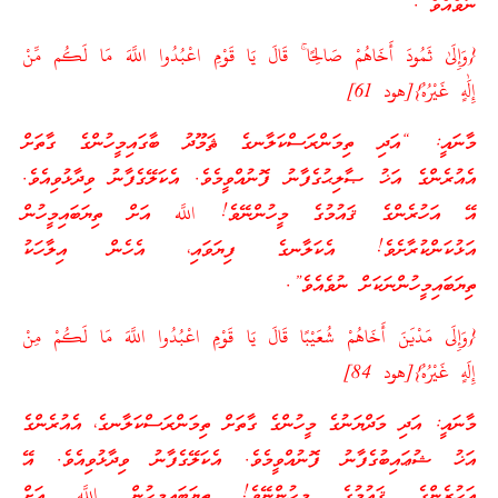
ނުވެއެވެ”.
{وَإِلَىٰ ثَمُودَ أَخَاهُمْ صَالِحًا ۚ قَالَ يَا قَوْمِ اعْبُدُوا اللَّهَ مَا لَكُم مِّنْ
إِلَٰهٍ غَيْرُهُ}[هود 61]
މާނައީ: “އަދި ތިމަންރަސްކަލާނގެ ޘަމޫދު ބާގައިމީހުންގެ ގާތަށް
އެއުރެންގެ އަޚު ޞާލިޙުގެފާނު ފޮނުއްވީމެވެ. އެކަލޭގެފާނު ވިދާޅުވިއެވެ.
އޭ އަހުރެންގެ ޤައުމުގެ މީހުންނޭވެ! اللَّه އަށް ތިޔަބައިމީހުން
އަޅުކަންކުރާށެވެ! އެކަލާނގެ ފިޔަވައި، އެހެން އިލާހަކު
ތިޔަބައިމީހުންނަކަށް ނުވެއެވެ”.
{وَإِلَى مَدْيَنَ أَخَاهُمْ شُعَيْبًا قَالَ يَا قَوْمِ اعْبُدُوا اللَّهَ مَا لَكُمْ مِنْ
إِلَهٍ غَيْرُهُ}[هود 84]
މާނައީ: އަދި މަދްޔަނުގެ މީހުންގެ ގާތަށް ތިމަންރަސްކަލާނގެ، އެއުރެންގެ
އަޚު ޝުޢައިބުގެފާނު ފޮނުއްވީމެވެ. އެކަލޭގެފާނު ވިދާޅުވިއެވެ. އޭ
އަހުރެންގެ ޤައުމުގެ މީހުންނޭވެ! ތިޔަބައިމީހުން اللَّه އަށް