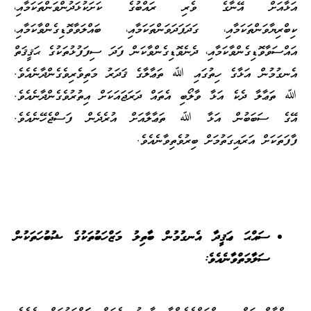
އަޅާއަށް އޭނާގެ ވެރި ރައްބުގެ ކަށަކުޅަދުންވަންތަކަމާއި،
ކިބްރިޔާވަންތަކަމާއި، ގަދަފަދަވަންތަކަމާއި، ބައްލަވާވޮޑިގެންވާކަމާއި،
އައްސަވާވޮޑިގެންވާކަމާއި، ދެނެވޮޑިގެންވާކަން ފަދަ ސިފަފުޅުތަކުގެ ޙަޤީޤަތް
އެނގުމުން އަޅާގެ ހިތުގައި ﷲ ތަޢާލާގެ ޤަދަރު މަތިވެރިވެގެންދާނެއެވެ.
ﷲ ތަޢާލާ ދެކެ އަޅާ ވާލޯބި އެތައް ދަރަޖައަކަށް އިތުރުވެގެންދާނެއެވެ.
އޭގެ ސަބަބުން އަޅާ ﷲ ތަޢާލާއަށް އުރެދެން ފަސްޖެހޭނެއެވެ.
ފާފަތަކަށް އަރައިގަތުމަށް ބިރުވެތިވާނެއެވެ.
ސައްޙަ ޢަޤީދާ އެނގުމުން ބާތިލު މަޒްހަބުތަކުގެ ޝުބުހަތަކުން
ސަލާމަތްވާނެއެވެ: