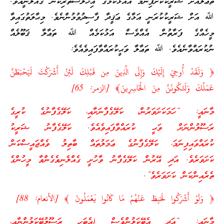
ތަޢާލާއަށް ޝަރީކުކޮށްފިނަމަ އެއަޅުކަމުގެ އިޚްލާސްތެރިކަން ގެއްލުނީއެވެ.
ﷲ އަށް ޝަރީކުކުރަނީ އަޅާގެ ޢަޤީދާ ފާސިދުވުމުންނެވެ. މިޙާލަތުގައިވާ
މީހެއްގެ ފަރާތުން އެއްވެސް އަޅުކަމެއް ﷲ ތަޢާލާ ޤަބޫލެއް
ނުކުރައްވާނެއެވެ. ﷲ ތަޢާލާ ވަޙީކުރައްވާފައިވެއެވެ:
﴿ وَلَقَدْ أُوحِيَ إِلَيْكَ وَإِلَى الَّذِينَ مِن قَبْلِكَ لَئِنْ أَشْرَكْتَ لَيَحْبَطَنَّ
عَمَلُكَ وَلَتَكُونَنَّ مِنَ الْخَاسِرِينَ﴾ [الزمر: 65]
މާނައީ: “ހަމަކަށަވަރުން، ކަލޭގެފާނަށާއި، ކަލޭގެފާނުގެ ކުރީގެ
ރަސޫލުންނަށް ވަޙީ ކުރައްވާފައިވެއެވެ. ކަލޭގެފާނު ޝަރީކު
ކުރައްވައިފިނަމަ، ކަލޭގެފާނުގެ ޢަމަލުތައް ބާތިލު ވެއްޖައީސްކަން
ކަށަވަރެވެ. އަދި އޭރުން ކަލޭގެފާނު ވާހުށީ ގެއްލެނިވެގެންވާ މީހުންގެ
ތެރެއިންކަން ކަށަވަރެވެ”.
﴿ وَلَوْ أَشْرَكُوا لَحَبِطَ عَنْهُمْ مَا كَانُوا يَعْمَلُونَ ﴾ [الأنعام: 88]
މާނައީ: “އަދި އެބޭކަލުންވެސް (އެބަހީ ރަސޫލުބޭކަލުންނާއި،