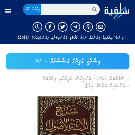
އިތުރަށް ހޯދާ
މި ވެބްސައިޓުގައިވާ ލިޔުންތައް ނަކަލު ކުރާނަމަ މި ވެބްސައިޓަށާއި ލިޔުންތެރިއާއަށް ހަވާލާދެއްވާ!
އިސްލާމީ ޢަޤީދާގެ އަސާސްތައް – (5)
3 ނޮވެމްބަރު 2022
/
އެހެނިހެން
,
ޢަޤީދާއާއި ފިރުޤާތައް
/
އައްޝައިޚް އަޙްމަދު ރިމާޒް