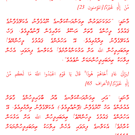
مِّنْ إِلَٰهٍ غَيْرُهُ}[المؤمنون 23]
މާނައީ: “ހަމަކަށަވަރުން، ތިމަންރަސްކަލާނގެ ނޫޙުގެފާނު، އެކަލޭގެފާނުގެ
ޤައުމުގެ މީހުންގެ ގާތަށް ރަސޫލު ކަމާއިގެން ފޮނުއްވީމެވެ. ފަހެ،
އެކަލޭގެފާނު ވިދާޅުވިއެވެ. އޭ އަހުރެންގެ ޤައުމުގެ މީހުންނޭވެ!
ތިޔަބައިމީހުން اللَّه އަށް އަޅުކަންކުރާށެވެ! އެކަލާނގެ ފިޔަވައި، އެހެން
އިލާހަކު ތިޔަބައިމީހުންނަކަށް ނުވެއެވެ”.
{وَإِلَىٰ عَادٍ أَخَاهُمْ هُودًا ۗ قَالَ يَا قَوْمِ اعْبُدُوا اللَّهَ مَا لَكُم مِّنْ
إِلَٰهٍ غَيْرُهُ}[الأعراف 65]
މާނައީ: “އަދި ތިމަންރަސްކަލާނގެ ޢާދު ބާގައިމީހުންގެ ގާތަށް
އެއުރެންގެ އަޚު ހޫދުގެފާނު (ފޮނުއްވީމެވެ.) އެކަލޭގެފާނު ވިދާޅުވިއެވެ. އޭ
އަހުރެންގެ ޤައުމުގެ މީހުންނޭވެ! ތިޔަބައިމީހުން اللَّه އަށް އަޅުކަން
ކުރާށެވެ! އެކަލާނގެ ފިޔަވައި އެހެން އިލާހަކު ތިޔަބައިމީހުންނަކަށް