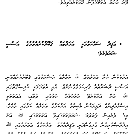
ތޭރަ އަހަރު އެކަލޭގެފާނު ހޭދަކުރެއްވިއެވެ.
ޢަޤީދާ ސައްޙަވުމަކީ ޢަމަލުތައް ޤަބޫލުކުރެއްވުމުގެ އަސާސީ
ޝަރުތެކެވެ:
އަޅުތަކުން ކުރާ ޢަމަލުތައް ﷲ ތަޢާލާގެ ޙަޟްރަތުގައި ޤަބޫލުކުރެއްވޭނީ
އަސާސީ ދެޝަރުތެއް ފުރިހަމަވެގެންނެވެ. އެއީ އެޢަމަލަކީ ޚާލިޞްގޮތުގައި
ﷲ އަށް އަދާކުރެވޭ އަޅުކަމެއް ކަމުގައި ވުމާއި، އެޢަމަލަކީ
އިސްލާމްދީނުގެ ދަލީލަކުން ޘާބިތުވާ އަޅުކަމުގެ ޢަމަލެއް ކަމުގައި ވުމެވެ.
މީގެ ތެރެއިން ފުރަތަމަ ޝަރުތުކަމުގައިވާ އަޅުކަމުގައި ﷲ އަށް
އިޚްލާޞްތެރިވުން ގުޅިގެންދަނީ ޢަޤީދާއާއެވެ. އަޅުކަމުގެ ޢަމަލެއްގައި ﷲ